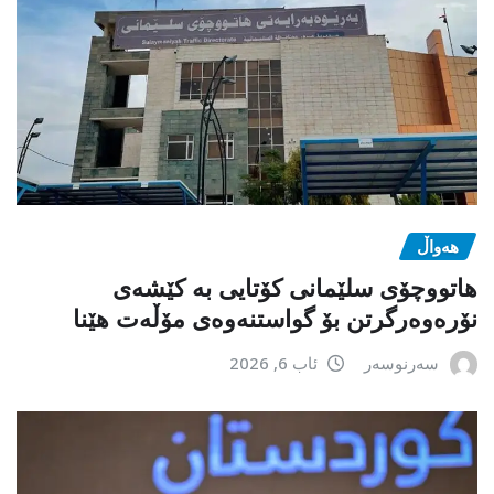
هەواڵ
هاتووچۆی سلێمانی کۆتایی بە کێشەی
نۆرەوەرگرتن بۆ گواستنەوەی مۆڵەت هێنا
سەرنوسەر
ئاب 6, 2026