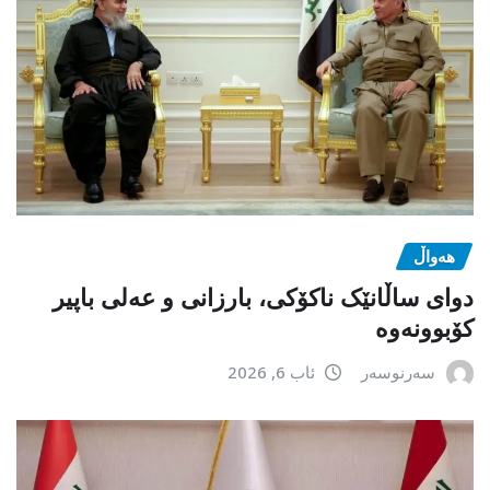
هەواڵ
دوای ساڵانێک ناکۆکی، بارزانی و عەلی باپیر
کۆبوونەوە
سەرنوسەر
ئاب 6, 2026