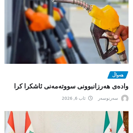
هەواڵ
وادەی هەرزانبوونی سووتەمەنی ئاشکرا کرا
سەرنوسەر
ئاب 6, 2026