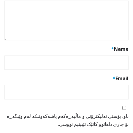
*
Name
*
Email
ناو، پۆستی ئەلیکترۆنی و ماڵپەڕەکەم پاشەکەوتبکە لەم وێبگەڕە
بۆ جاری داهاتوو کاتێک تێبینیم نووسی.