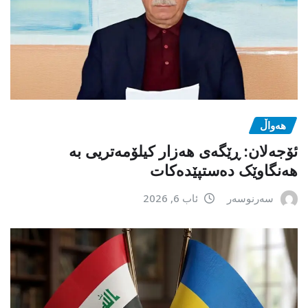
هەواڵ
ئۆجەلان: ڕێگەی هەزار کیلۆمەتریی بە
هەنگاوێک دەستپێدەکات
سەرنوسەر
ئاب 6, 2026