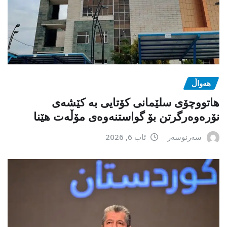
هەواڵ
هاتووچۆی سلێمانی کۆتایی بە کێشەی
نۆرەوەرگرتن بۆ گواستنەوەی مۆڵەت هێنا
سەرنوسەر
ئاب 6, 2026