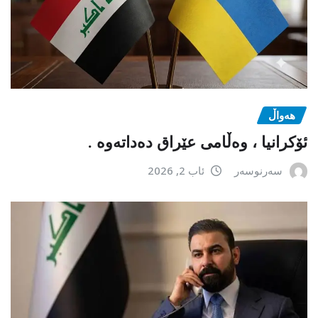
هەواڵ
ئۆکرانیا ، وەڵامی عێراق دەداتەوە .
سەرنوسەر
ئاب 2, 2026