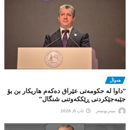
هەواڵ
“داوا لە حكومەتی عێراق دەكەم هاریكار بن بۆ
جێبەجێكردنی ڕێككەوتنی شنگال”
سەرنوسەر
ئاب 6, 2026