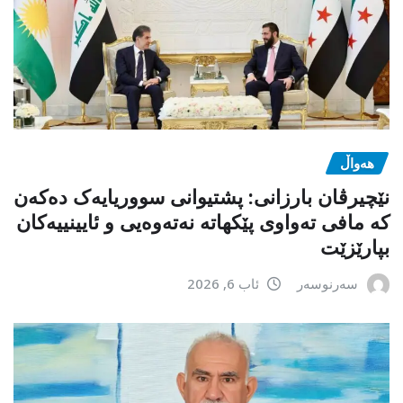
هەواڵ
نێچیرڤان بارزانی: پشتیوانی سووریایەک دەکەن
کە مافی تەواوی پێکهاتە نەتەوەیی و ئایینییەکان
بپارێزێت
سەرنوسەر
ئاب 6, 2026