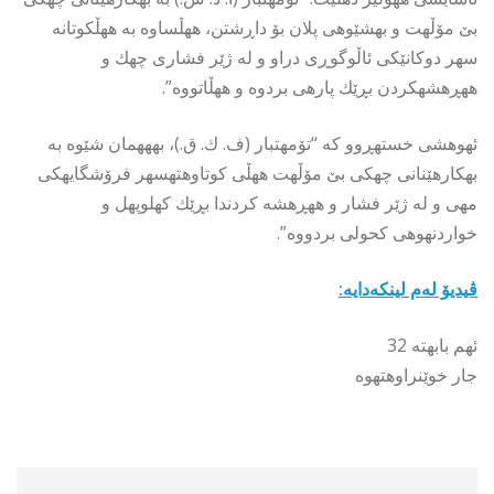
بێ مۆڵهت و بهشێوهی پلان بۆ داڕشتن، ههڵساوه به ههڵكوتانه
سهر دوكانێكی ئاڵوگوڕی دراو و له ژێر فشاری چهك و
ههڕهشهكردن بڕێك پارهی بردوه و ههڵاتووه”.
ئهوهشی خستهڕوو كه “تۆمهتبار (ف. ك. ق.)، بهههمان شێوه به
بهكارهێنانی چهكی بێ مۆڵهت ههڵی كوتاوهتهسهر فرۆشگایهكی
مهی و له ژێر فشار و ههڕهشه كردندا بڕێك كهلوپهل و
خواردنهوهی كحولی بردووه”.
ڤیدیۆ لەم لینکەدایە:
ئهم بابهته 32
جار خوێنراوهتهوه