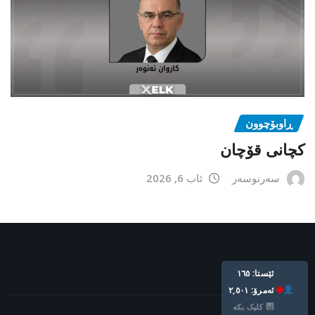
ڕاوبۆچوون
کچانی قۆچان
سەرنوسەر
ئاب 6, 2026
ئێستا: ١٦٥
ئه‌مرۆ: ٢,٥٠١
کلیک بکە