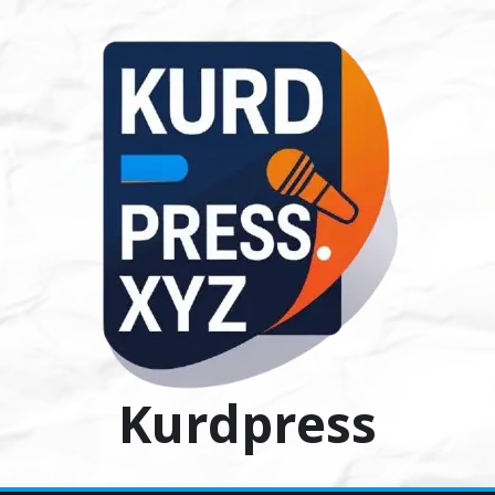
Ski
t
conten
Kurdpress