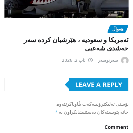
هەواڵ
ئەمریکا و سعودیە ، هێرشیان کردە سەر
حەشدی شەعبی
سەرنوسەر
ئاب 2, 2026
LEAVE A REPLY
پۆستی ئەلیکترۆنییەکەت بڵاوناکرێتەوە.
خانە پێویستەکان دەستنیشانکراون بە
*
Comment