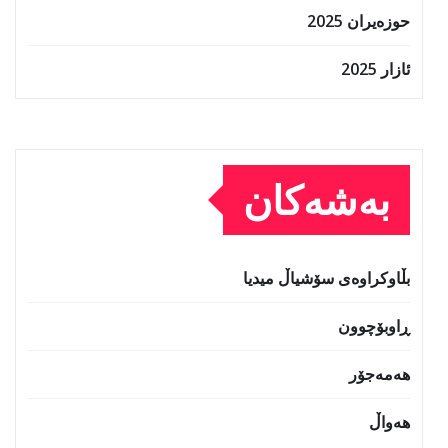
حوزه‌یران 2025
ئازار 2025
بەشەکان
بڵاوکراوەی سۆشیاڵ میدیا
ڕاوبۆچوون
هەمەجۆر
هەواڵ