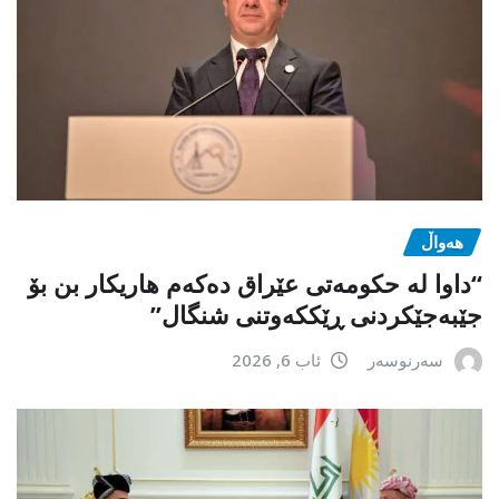
هەواڵ
“داوا لە حكومەتی عێراق دەكەم هاریكار بن بۆ
جێبەجێكردنی ڕێككەوتنی شنگال”
سەرنوسەر
ئاب 6, 2026