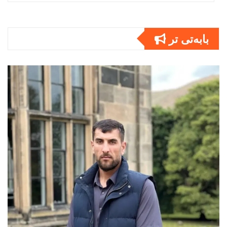
بابەتى تر