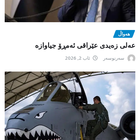
هەواڵ
عەلی زەیدی عێراقی ئەمڕۆ جیاوازە
سەرنوسەر
ئاب 2, 2026