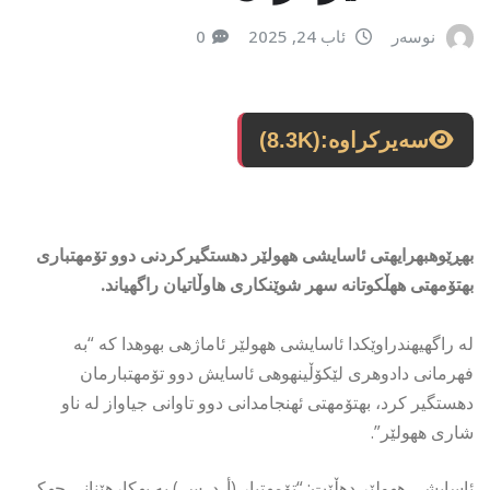
نوسەر
ئاب 24, 2025
0
سەیرکراوە:
(8.3K)
بهڕێوهبهرایهتی ئاسایشی ههولێر دهستگیركردنی دوو تۆمهتباری
بهتۆمهتی ههڵكوتانه سهر شوێنكاری هاوڵاتیان راگهیاند.
له راگهیهندراوێكدا ئاسایشی ههولێر ئاماژهی بهوهدا كه “به
فهرمانی دادوهری لێكۆڵینهوهی ئاسایش دوو تۆمهتبارمان
دهستگیر كرد، بهتۆمهتی ئهنجامدانی دوو تاوانی جیاواز له ناو
شاری ههولێر”.
ئاسایشی ههولێر دهڵێت: “تۆمهتبار (أ. د. س.) به بهكارهێنانی چهكی