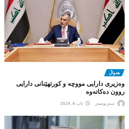
هەواڵ
وەزیری دارایی مووچە و کورتهێنانی دارایی
روون دەکاتەوە
سەرنوسەر
ئاب 6, 2026