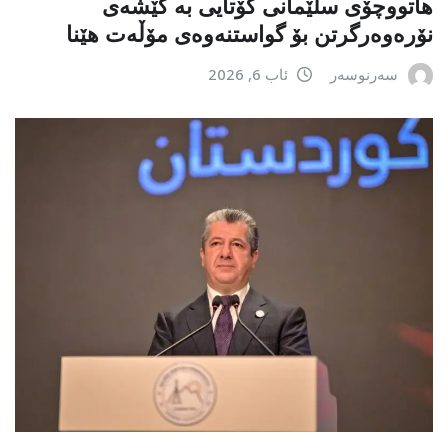
هاتووچۆی سلێمانی کۆتایی بە کێشەی
نۆرەوەرگرتن بۆ گواستنەوەی مۆڵەت هێنا
سەرنوسەر
ئاب 6, 2026