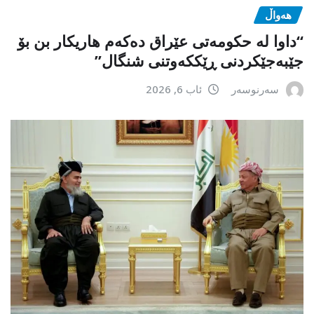
هەواڵ
“داوا لە حكومەتی عێراق دەكەم هاریكار بن بۆ
جێبەجێكردنی ڕێككەوتنی شنگال”
سەرنوسەر
ئاب 6, 2026