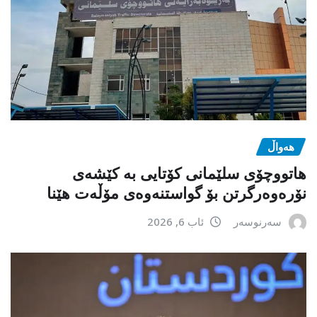
هەواڵ
هاتووچۆی سلێمانی کۆتایی بە کێشەی
نۆرەوەرگرتن بۆ گواستنەوەی مۆڵەت هێنا
سەرنوسەر
ئاب 6, 2026