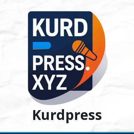
Ski
t
conten
Kurdpress