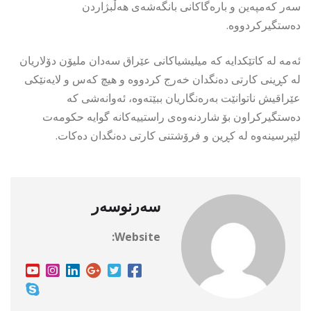
سەر کەمپەین و بارەگاکانی بانگەشەی هەڵبژاردن
دەستگیرکردووە.
ئەمە لە کاتێکدایە کە میلیشیاکانی عێراق سەدان ملیۆن دۆلاریان
لە کڕینی کارتی دەنگدان خەرج کردووە و هیچ کەس و لایەنێکی
عێراقیش ناتوانێت بەرەنگاریان ببێتەوە، ئەوانەشی کە
دەستگیرکراون بۆ شاردنەوەی راستییەکانە گوایە حکومەت
لێپرسینەوە لە کڕین و فرۆشتنی کارتی دەنگدان دەکات.
سەرنوسەر
Website: