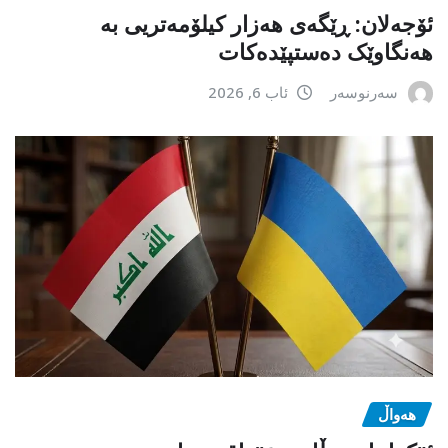
ئۆجەلان: ڕێگەی هەزار کیلۆمەتریی بە
هەنگاوێک دەستپێدەکات
سەرنوسەر
ئاب 6, 2026
هەواڵ