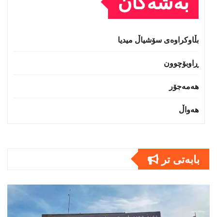
بەشەکان
بڵاوکراوەی سۆشیاڵ میدیا
ڕاوبۆچوون
هەمەجۆر
هەواڵ
بابەتى تر