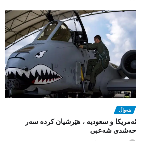
هەواڵ
ئەمریکا و سعودیە ، هێرشیان کردە سەر
حەشدی شەعبی