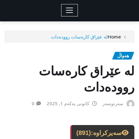
Home
لە عێراق کارەسات روودەدات
هەواڵ
لە عێراق کارەسات
روودەدات
سەرنوسەر
کانونی یەکەم 1, 2025
0
سەیرکراوە:
(891)