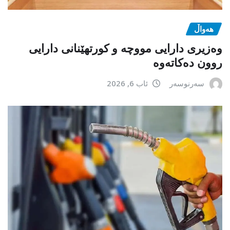
هەواڵ
وەزیری دارایی مووچە و کورتهێنانی دارایی
روون دەکاتەوە
سەرنوسەر
ئاب 6, 2026