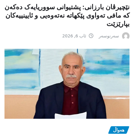
نێچیرڤان بارزانی: پشتیوانی سووریایەک دەکەن
کە مافی تەواوی پێکهاتە نەتەوەیی و ئایینییەکان
بپارێزێت
سەرنوسەر
ئاب 6, 2026
هەواڵ