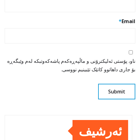
*
Email
ناو، پۆستی ئەلیکترۆنی و ماڵپەڕەکەم پاشەکەوتبکە لەم وێبگەڕە
بۆ جاری داهاتوو کاتێک تێبینیم نووسی.
ئەرشیف