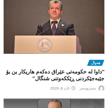
هەواڵ
“داوا لە حكومەتی عێراق دەكەم هاریكار بن بۆ
جێبەجێكردنی ڕێككەوتنی شنگال”
سەرنوسەر
ئاب 6, 2026