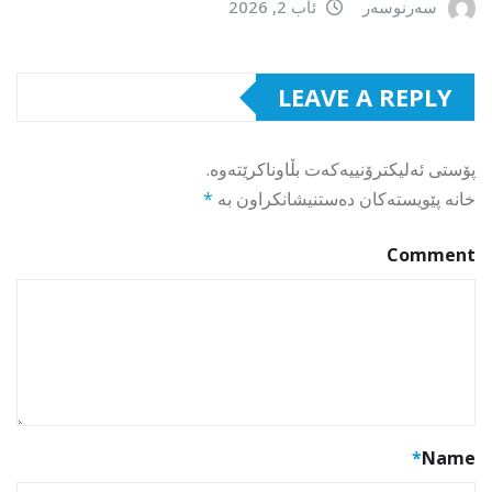
سەرنوسەر
ئاب 2, 2026
LEAVE A REPLY
پۆستی ئەلیکترۆنییەکەت بڵاوناکرێتەوە.
خانە پێویستەکان دەستنیشانکراون بە
*
Comment
*
Name