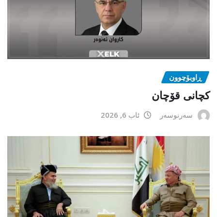
ڕاوبۆچوون
کچانی قۆچان
سەرنوسەر
ئاب 6, 2026