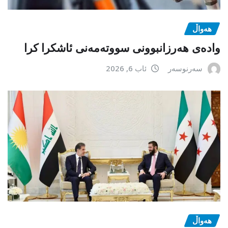
هەواڵ
وادەی هەرزانبوونی سووتەمەنی ئاشکرا کرا
سەرنوسەر
ئاب 6, 2026
هەواڵ