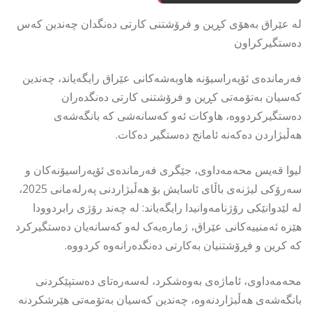
لە عێراق بەهۆی کڕین و فرۆشتنی کارتی دەنگدان چەندین کەس
دەستگیرکراون
فەرماندەی ئۆپەراسیۆنە هاوبەشەکانی عێراق رایگەیاند، چەندین
کەسیان بەتۆمەتی کڕین و فرۆشتنی کارتی دەنگدەران
دەستگیرکردووە، هاوکات ئەو کەسانەشی كە بانگەشەی
هەڵبژاردن دەکەنە ئامانج دەستگیر دەکات.
لیوا قەیس محەمەداوی، جێگری فەرماندەی ئۆپەراسیۆنەکان و
سەرۆکی لیژنەی باڵای ئاسایش بۆ هەڵبژاردنی پەرلەمانی 2025،
لە لێدوانێکی رۆژنامەوانیدا رایگەیاند: لە چەند رۆژی رابردوودا
هێزە ئەمنییەکانی عێراق، ژمارەیەک لەو كەسانەیان دەستگيرکرد
کە کرین و فڕۆشتنیان بەکارتی دەنگدەرانەوە کردووە.
محەمەداوی، ئاماژەی بەوەشکرد، لەسەرەتای دەستپێکردنی
بانگەشەی هەڵبژاردنەوە، چەندین کەسیان بەتۆمەتی هێرشکردنە