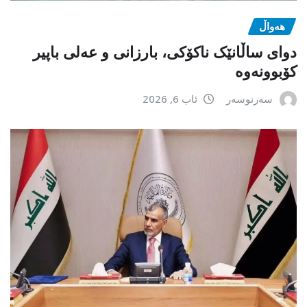
هەواڵ
دوای ساڵانێک ناکۆکی، بارزانی و عەلی باپیر
کۆبوونەوە
سەرنوسەر
ئاب 6, 2026