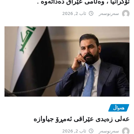
ئۆکرانیا ، وەڵامی عێراق دەداتەوە .
سەرنوسەر
ئاب 2, 2026
هەواڵ
عەلی زەیدی عێراقی ئەمڕۆ جیاوازە
سەرنوسەر
ئاب 2, 2026