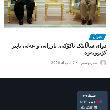
هەواڵ
دوای ساڵانێک ناکۆکی، بارزانی و عەلی باپیر
کۆبوونەوە
سەرنوسەر
ئاب 6, 2026
Live: 121
Today: 1,332
Click Here