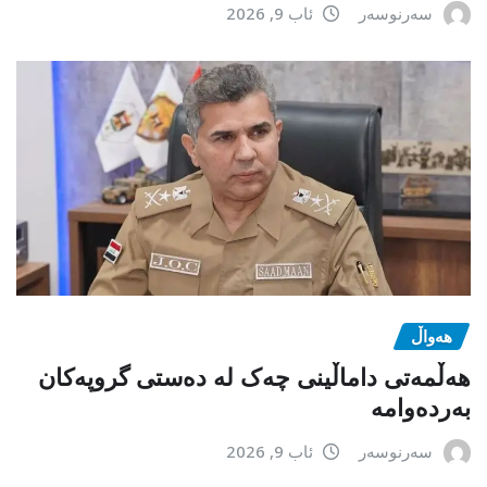
سەرنوسەر
ئاب 9, 2026
هەواڵ
هەڵمەتی داماڵینی چەک لە دەستی گروپەکان
بەردەوامە
سەرنوسەر
ئاب 9, 2026