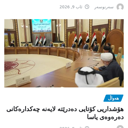
سەرنوسەر
ئاب 9, 2026
هەواڵ
هۆشداریی کۆتایی دەدرێتە لایەنە چەکدارەکانی
دەرەوەی یاسا