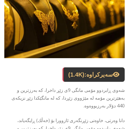
سەیرکراوە:
(1.4K)
شەوی ڕابردوو مۆمی مانگی 9ی زێڕ داخرا، كە بەرزترین و
بەهێزترین مۆمە لە مێژووی زێڕدا، کە لە مانگێكدا زێڕ نزیكەی
440 دۆلار بەرزبووەوە.
دانا وەرتی، خاوەنی زێڕنگەری ئازوورا بۆ (خەڵك) ڕایگەیاند،
شەوی ڕابردوو مۆمی مانگی 9ی زێڕ داخرا، كە بەرزترین و