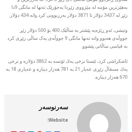
بەهێزترین مۆمە لە مێژووی زێڕدا بەجۆرێک تەنها لە مانگی 9دا
زێڕ لە 3437 دۆلار تا 3871 دۆلار بەرزبوونی کرد واتە 434 دۆلار.
وتیشی، ئەو ڕێژەیە پێشتر بە ساڵێک 400 بۆ 500 دۆلار زێڕ
جووڵەی هەبوو واتە تەنها مانگی 9 جووڵەی یەک ساڵی زێڕی کرد
بە قیاسی ساڵانی پێشوو.
ئاشكراشی كرد، ئێستا نرخی یەك ئۆنسە بە 3862 دۆلارە و نرخی
یەك مسقاڵ زێڕی عەیار 21 بە 781 هەزار دینارە و عەیاری 18 بە
670 هەزار دینارە.
سەرنوسەر
Website: