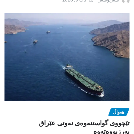
هەواڵ
تێچووی گواستنەوەی نەوتی عێراق
بەرزبووەتەوە