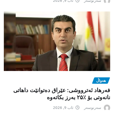
سەرنوسەر
ئاب 9, 2026
هەواڵ
فەرهاد ئەترووشی: عێراق دەتوانێت داهاتی
نانەوتی بۆ ٪۲۵ بەرز بکاتەوە
سەرنوسەر
ئاب 9, 2026