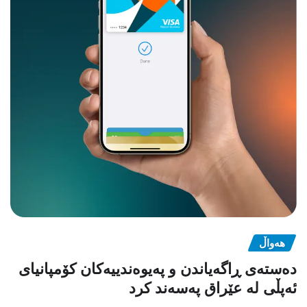
هەواڵ
دەستەی ڕاگەیاندن و پەیوەندییەکان کۆمپانیای
ئەپڵی لە عێراق پەسەند کرد