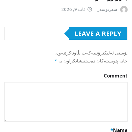
سەرنوسەر
ئاب 9, 2026
LEAVE A REPLY
پۆستی ئەلیکترۆنییەکەت بڵاوناکرێتەوە.
خانە پێویستەکان دەستنیشانکراون بە
*
Comment
*
Name