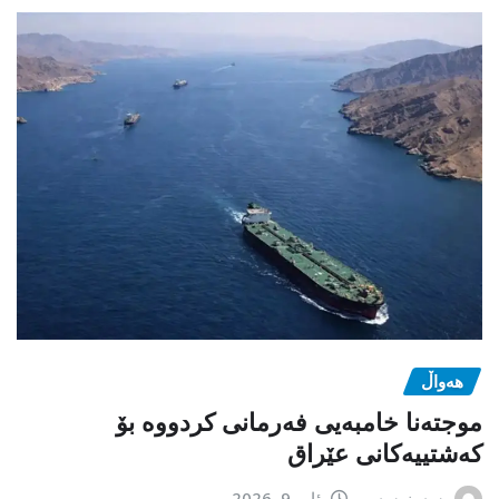
هەواڵ
موجتەنا خامبەیی فەرمانی کردووە بۆ
کەشتییەکانی عێراق
سەرنوسەر
ئاب 9, 2026