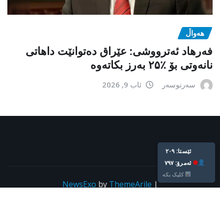
هەواڵ
فەرهاد ئەترووشی: عێراق دەتوانێت داهاتی
نانەوتی بۆ ٪۲۵ بەرز بکاتەوە
سەرنوسەر
ئاب 9, 2026
ئێستا: ٢٠٩
ئه‌مرۆ: ٧٩٧
کلیک بکە
NewsExo
by
ThemeArile
|
Copyright © All rights reserved For kurdpress