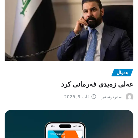
هەواڵ
عەلی زەیدی فەرمانی کرد
سەرنوسەر
ئاب 9, 2026