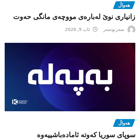
هەواڵ
زانیاری نوێ لەبارەی مووچەی مانگی حەوت
سەرنوسەر
ئاب 9, 2026
هەواڵ
سوپای سوریا کەوتە ئامادەباشییەوە