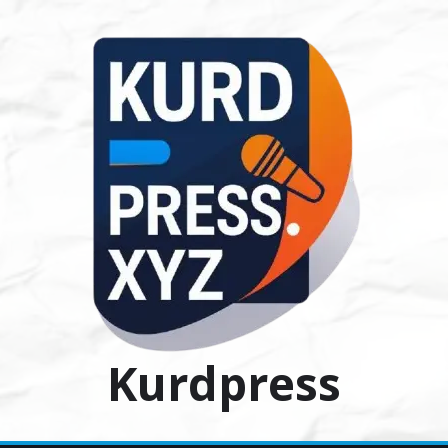
Ski
t
conten
Kurdpress