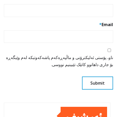
*
Email
ناو، پۆستی ئەلیکترۆنی و ماڵپەڕەکەم پاشەکەوتبکە لەم وێبگەڕە
بۆ جاری داهاتوو کاتێک تێبینیم نووسی.
ئەرشیف