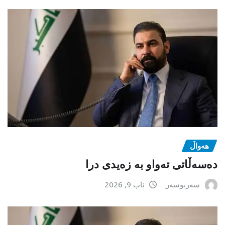
هەواڵ
دەسەڵاتی تەواو بە زەیدی درا
سەرنوسەر
ئاب 9, 2026