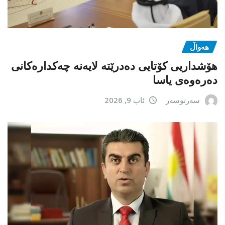
هەواڵ
هۆشداریی کۆتایی دەدرێتە لایەنە چەکدارەکانی
دەرەوەی یاسا
سەرنوسەر
ئاب 9, 2026