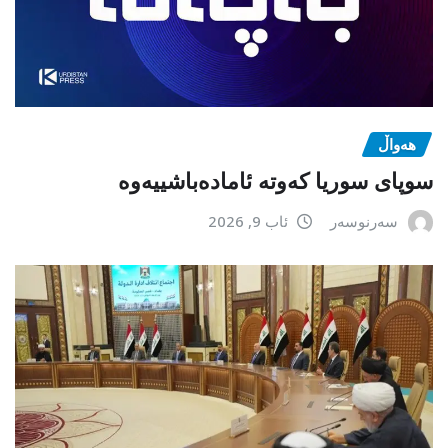
هەواڵ
سوپای سوریا کەوتە ئامادەباشییەوە
سەرنوسەر
ئاب 9, 2026