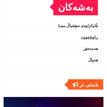
بەشەکان
بڵاوکراوەی سۆشیاڵ میدیا
ڕاوبۆچوون
هەمەجۆر
هەواڵ
بابەتى تر