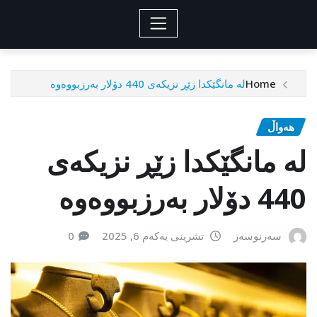
Home
لە مانگێكدا زێڕ نزیكەی 440 دۆلار بەرزبووەوە
هەواڵ
لە مانگێكدا زێڕ نزیكەی
440 دۆلار بەرزبووەوە
سەرنوسەر
تشرینی یەکەم 6, 2025
0