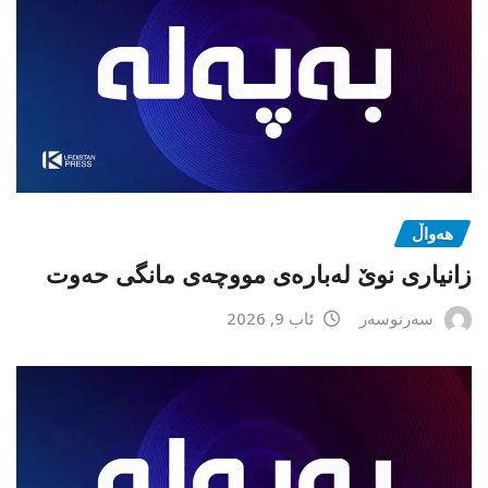
هەواڵ
زانیاری نوێ لەبارەی مووچەی مانگی حەوت
سەرنوسەر
ئاب 9, 2026