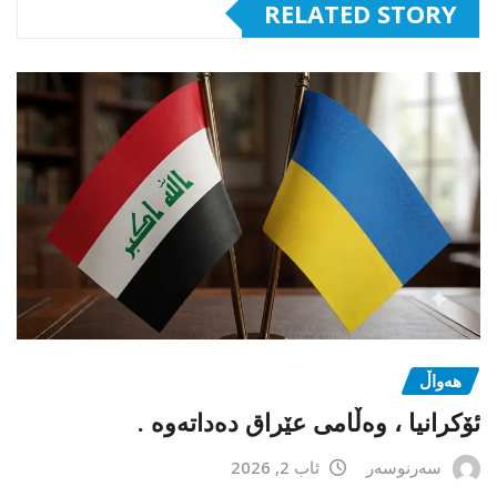
RELATED STORY
هەواڵ
ئۆکرانیا ، وەڵامی عێراق دەداتەوە .
سەرنوسەر
ئاب 2, 2026