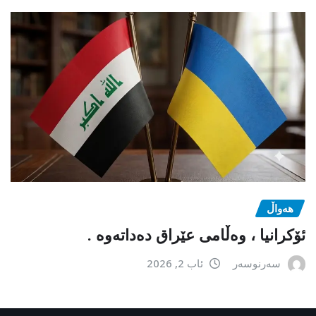
هەواڵ
ئۆکرانیا ، وەڵامی عێراق دەداتەوە .
سەرنوسەر
ئاب 2, 2026