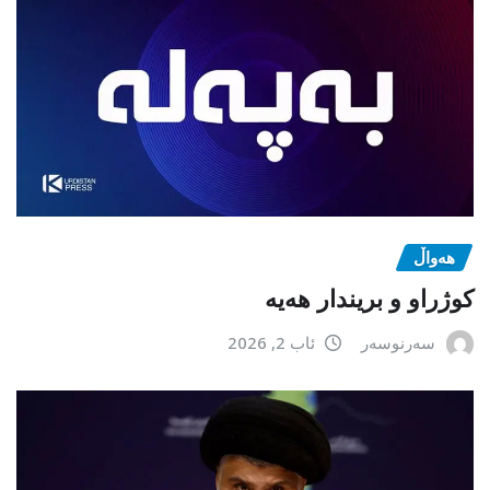
هەواڵ
كوژراو و بریندار هەیە
سەرنوسەر
ئاب 2, 2026