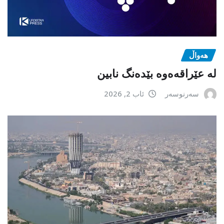
هەواڵ
لە عێراقەەوە بێدەنگ نابین
سەرنوسەر
ئاب 2, 2026