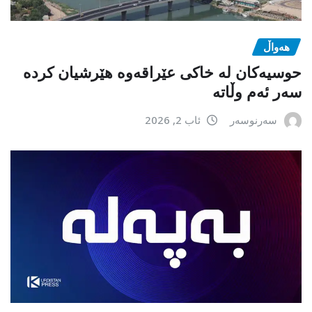
هەواڵ
حوسیەکان لە خاکی عێراقەوە هێرشیان کردە
سەر ئەم وڵاتە
سەرنوسەر
ئاب 2, 2026