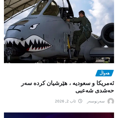
هەواڵ
ئەمریکا و سعودیە ، هێرشیان کردە سەر
حەشدی شەعبی
سەرنوسەر
ئاب 2, 2026