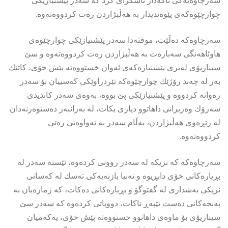
چوارچێوەكەی پێوەندیدار بە هەڵبژاردن رەت كردووەتەوە.
سەرچاوەكە دەڵێت، موقتەدا سەدر پێشنیازێكی چوارچێوەی
هاوئاهەنگی سەبارەت بە هەڵبژاردن رەت كردووەتەوە و سێ
سیناریۆی لەبری پێشنیازەكەی ئەوان خستووەتە پێش خۆی، كاتێك
بەر لە چەند رۆژێك چوارچێوەكە نێردراوێكی كەسییان بۆ سەدر
رەوانە كردووە و پێشنیازێكی پێ بووە، بەوەی سەدر كاندیدی
سەرۆك وەزیرانی داهاتوو دیاری بكات، لە بەرانبەر دەستوەرنەدان
لە رێڕەوی هەڵبژاردن، بەڵام سەدر بە تەواوەتی رەتی
كردووەتەوە.
سەرچاوەكە كە نزیكە لە سەدر روونی كردەوە، ئێستە سەدر لە
بڕیارەكانی خۆی دابڕیوە و تەنیا بازنەیەكی تەسك لە كەسانی
نزیكی بەشداری لە گفتوگۆ و بڕیارەكانی دەكات، كە ژمارەیان بە
پەنجەكانی دەست تێپەڕ ناكات، دووپاتی كردەوە كە سەدر سێ
سیناریۆی بۆ ماوەی داهاتوو خستووەتە پێش خۆی، یەكەمیان