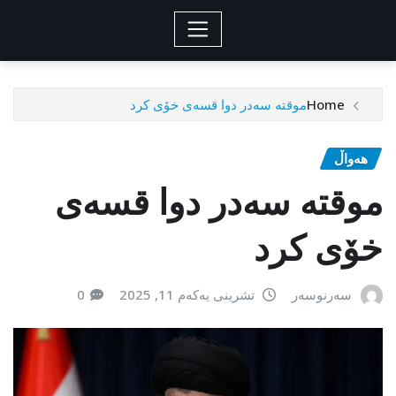
Home
موقتە سەدر دوا قسەی خۆی کرد
هەواڵ
موقتە سەدر دوا قسەی
خۆی کرد
سەرنوسەر
تشرینی یەکەم 11, 2025
0