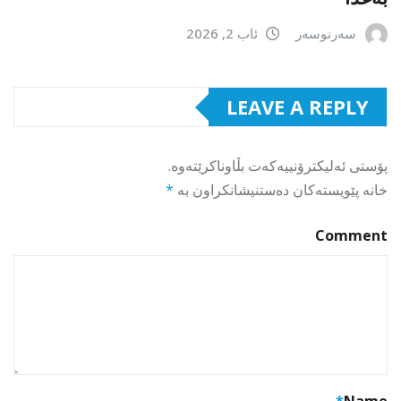
سەرنوسەر
ئاب 2, 2026
LEAVE A REPLY
پۆستی ئەلیکترۆنییەکەت بڵاوناکرێتەوە.
خانە پێویستەکان دەستنیشانکراون بە
*
Comment