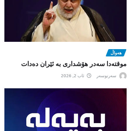
هەواڵ
موقتەدا سەدر هۆشداری بە ئێران دەدات
سەرنوسەر
ئاب 2, 2026