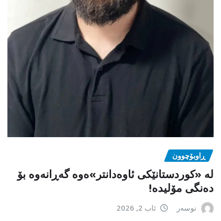
ڕاوبۆچوون
لە «کوردستانێکی ئاوەدانتر»ەوە گەڕانەوە بۆ
دەنگی مۆلیدە!
نوسەر
ئاب 2, 2026