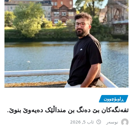
ڕاوبۆچوون
تفەنگەکان بێ دەنگ بن منداڵێک دەیەوێ بنوێ.
نوسەر
ئاب 5, 2026