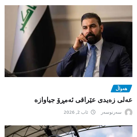
هەواڵ
عەلی زەیدی عێراقی ئەمڕۆ جیاوازە
سەرنوسەر
ئاب 2, 2026