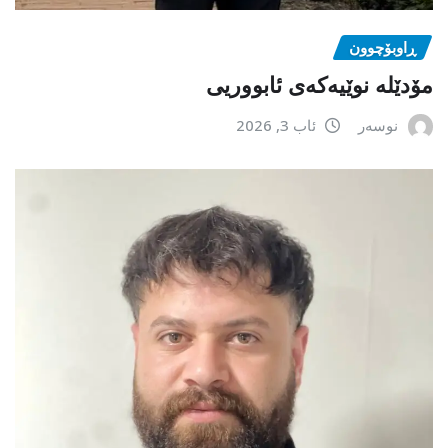
ڕاوبۆچوون
مۆدێلە نوێیەکەى ئابووریی
نوسەر
ئاب 3, 2026