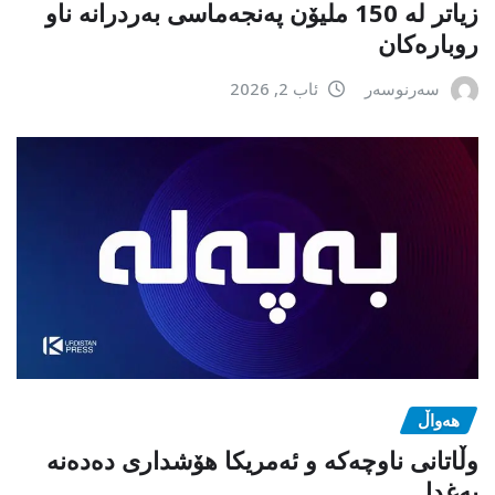
زیاتر لە 150 ملیۆن پەنجەماسی بەردرانە ناو
روبارەکان
سەرنوسەر
ئاب 2, 2026
هەواڵ
وڵاتانی ناوچەکە و ئەمریکا هۆشداری دەدەنە
بەغدا