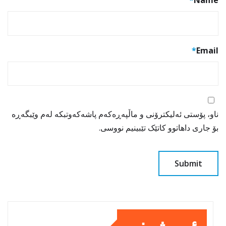
*
Name
*
Email
ناو، پۆستی ئەلیکترۆنی و ماڵپەڕەکەم پاشەکەوتبکە لەم وێبگەڕە
بۆ جاری داهاتوو کاتێک تێبینیم نووسی.