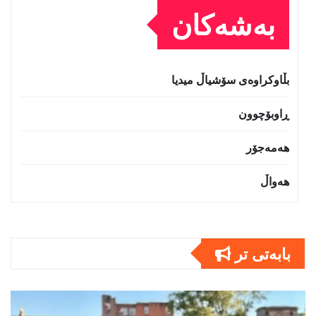
بەشەکان
بڵاوکراوەی سۆشیاڵ میدیا
ڕاوبۆچوون
هەمەجۆر
هەواڵ
بابەتى تر