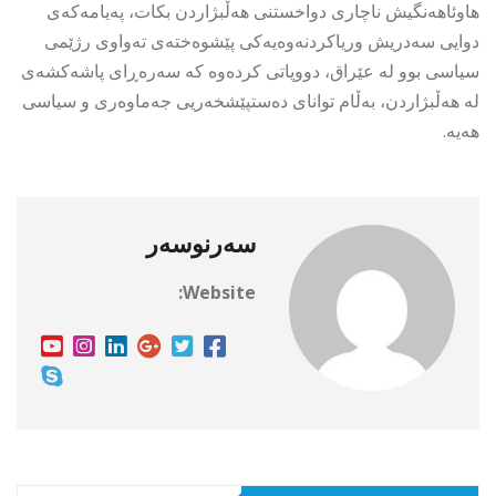
هاوئاهەنگیش ناچاری دواخستنی هەڵبژاردن بكات، پەیامەكەی
دوایی سەدریش وریاكردنەوەیەكی پێشوەختەی تەواوی رژێمی
سیاسی بوو لە عێراق، دووپاتی كردەوە كە سەرەڕای پاشەكشەی
لە هەڵبژاردن، بەڵام توانای دەستپێشخەریی جەماوەری و سیاسی
هەیە.
سەرنوسەر
Website: