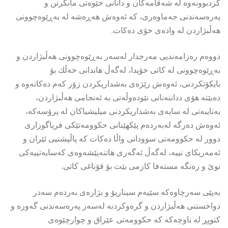
گردبوونەوە لە شەقامەكان و دانانی خێوەتی مانگرتن و
پەرەسەندنی جەماوەری، كە ئەوەش هەڕەشە لە بەڕێوەچوونی
هەڵبژاردن لە وادەی خۆی دەكات.
دووەم رەزامەندیی مەرجدار لەسەر بەڕێوەچوونی هەڵبژاردن و
بەڕێوەچوونی لە كاتی خۆیدا، لەگەڵ هاندانی خەڵك بۆ
بایكۆتكردنی، ئەوەش رێژەی بەشداریكردن زۆر كەم دەكاتەوە و
دەبێتە هۆی دداننەنانی نێودەوڵەتی بە ئەنجامی هەڵبژاردن،
بەتایبەتی لە سایەی بەشداریكردنی میلیشیاكان لە پرۆسەكە،
ئەوەش دەرگە لەبەردەم پێكهێنانی حكوومەتێكی فریاگوزاری
دوور لە حكوومەتی سوودانی واڵا دەكات كە پاڵپشتیی ئێران و
ئەمەریكای نییە، لەگەڵ ئەگەری هاتنەپێشەوەی كەسایەتییەكی
نوێ و رەنگە مستەفا كازمی بێت بۆ قۆناغی كاتی.
بەپێی سەرچاوەكە سێیەم سیناریۆ و بژارەی بەردەم سەدر
دواخستنی هەڵبژاردن و گرەوكردنە لەسەر پەرەسەندنی گەورە و
كتوپڕ لە ناوچەكە كە حكوومەتی عێراق و چوارچێوەی