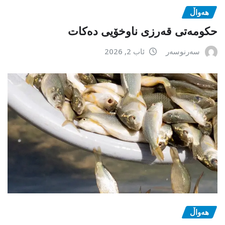
هەواڵ
حکومەتی قەرزی ناوخۆیی دەکات
سەرنوسەر
ئاب 2, 2026
هەواڵ