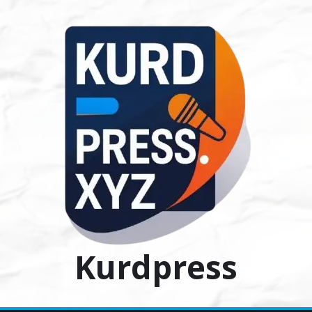
Ski
t
conten
Kurdpress