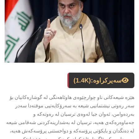
سەیرکراوە:
(1.4K)
هێزە شیعەكانی ناو چوارچێوەی هاوئاهەنگی لە گوشارەكانیان بۆ
سەر رەوتی نیشتمانیی شیعە بە سەرۆكایەتیی موقتەدا سەدر
بەردەوامن، ئەوان جیا لەوەی ترسیان لە رەوتەكە و
جەماوەرەكەی هەیە، ترسیان لە بەشدارینەكردنی شەقامی شیعە
لە دەنگدان و بایكۆتی پرۆسەكە و دواخستنی پرۆسەكەش هەیە،
سەرچاوەیەكی ئاگەدار ئاشكرای كرد كە سەدر پێشنیازێكی