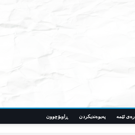
رەی ئێمە
پەیوەندیکردن
ڕاوبۆچوون