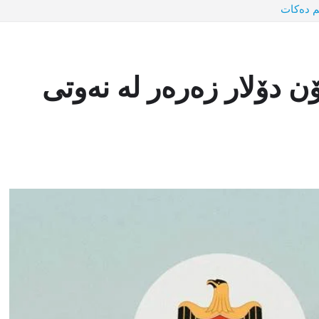
: عێراق 250 ملیۆن دۆلار زەرەر لە نەوتی