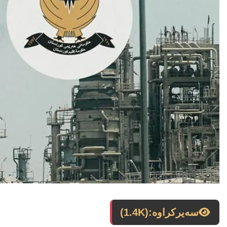
سەیرکراوە:
(1.4K)