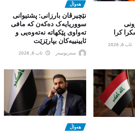
هەواڵ
نێچیرڤان بارزانی: پشتیوانی
ونی
سووریایەک دەکەن کە مافی
را کرا
تەواوی پێکهاتە نەتەوەیی و
ئایینییەکان بپارێزێت
ئاب 6, 2026
سەرنوسەر
ئاب 6, 2026
هەواڵ