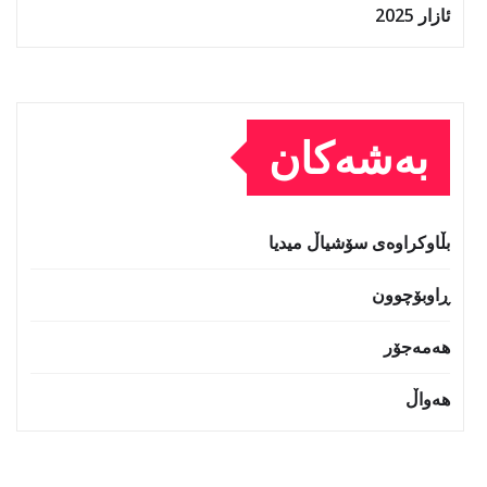
ئازار 2025
بەشەکان
بڵاوکراوەی سۆشیاڵ میدیا
ڕاوبۆچوون
هەمەجۆر
هەواڵ