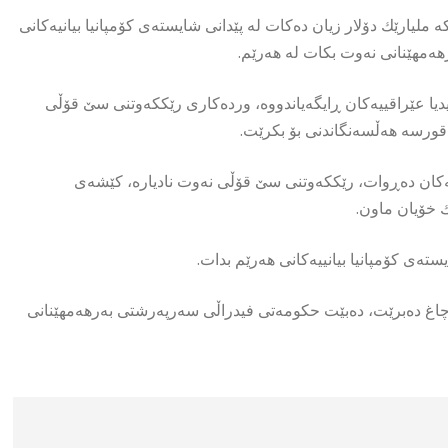
ملیارێك دۆلار زیان دەكات لە پێدانی شایستەی كۆمپانیا بیانیەكانی
ەمهێنانی نەوت بكات لە هەرێم.
دیا عێراقییەكان ڕایگەیاندووە، وردەکاری رێککەوتنی سێ قۆڵی
و قورسە هەڵسەنگاندنی بۆ بكرێت.
بۆ کۆمپانیا بیانییەکان دەڕوات، رێککەوتنی سێ قۆڵی نەوت نادیارە، کێشەی
ك خۆیان ماون.
ستەی کۆمپانیا بیانییەکانی هەرێم بدات.
یل لە هەرێمەوە بە قاچاغ دەبرێت، دەبێت حکومەتی فیدراڵی سەرپەرشتی بەرهەمهێنانی