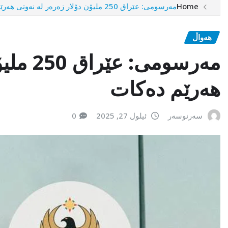
Home
مەرسومی: عێراق 250 ملیۆن دۆلار زەرەر لە نەوتی هەرێم دەكات
هەواڵ
مەرسومی
هەرێم دەكات
سەرنوسەر
ئیلول 27, 2025
0