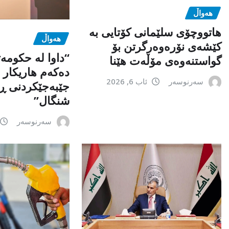
هەواڵ
هاتووچۆی سلێمانی کۆتایی بە
هەواڵ
کێشەی نۆرەوەرگرتن بۆ
“داوا لە حكومە
گواستنەوەی مۆڵەت هێنا
دەكەم هاریكار ب
سەرنوسەر
ئاب 6, 2026
جێبەجێكردنی ڕ
شنگال”
سەرنوسەر