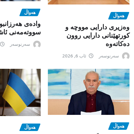
هەواڵ
هەواڵ
وادەی هەرزانبو
وەزیری دارایی مووچە و
سووتەمەنی ئاشک
کورتهێنانی دارایی روون
دەکاتەوە
سەرنوسەر
سەرنوسەر
ئاب 6, 2026
هەواڵ
هەواڵ