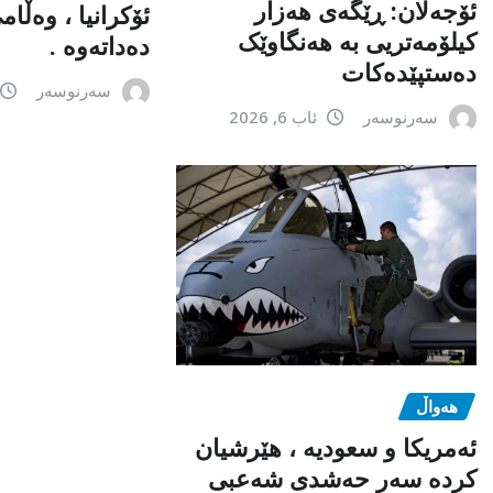
ئۆجەلان: ڕێگەی هەزار
ئۆکرانیا ، وەڵا
کیلۆمەتریی بە هەنگاوێک
دەداتەوە .
دەستپێدەکات
سەرنوسەر
سەرنوسەر
ئاب 6, 2026
هەواڵ
ئەمریکا و سعودیە ، هێرشیان
کردە سەر حەشدی شەعبی