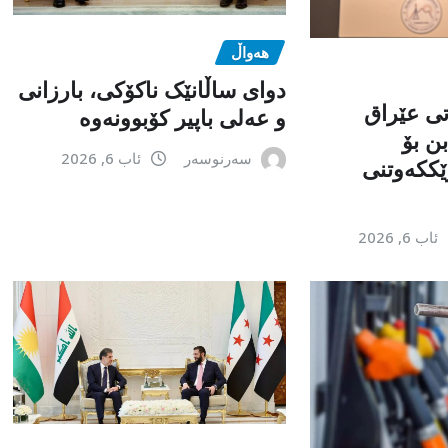
هەواڵ
دوای ساڵانێک ناکۆکی، بارزانی
تی عێراق
و عەلی باپیر کۆبوونەوە
ن بۆ
سەرنوسەر
ئاب 6, 2026
ێككەوتنی
ئاب 6, 2026