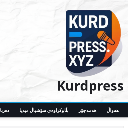
Ski
t
conten
Kurdpress
هەواڵ
هەمەجۆر
بڵاوکراوەی سۆشیاڵ میدیا
دەربا