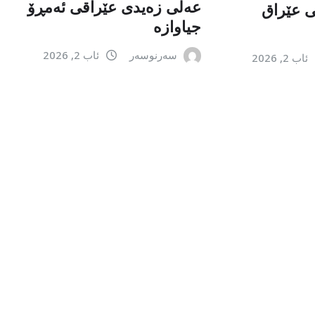
عەلی زەیدی عێراقی ئەمڕۆ
می عێراق
جیاوازە
سەرنوسەر
ئاب 2, 2026
ئاب 2, 2026