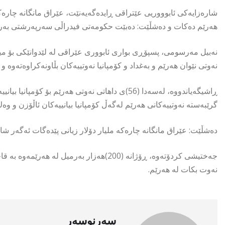
شارەزایەكی ئابوووریی عێتراقی ڕایدەگەیەنێت، عێراق مانگانە چارەكە 
هەرێم دەكات و دەشڵێت: دەبێت حکومەتی فیدراڵی سەرپەرشتی بەره
نەبیل مەرسومی، پسپۆڕی بواری ئابووری عێراقی لە لێدوانێكی بۆ می
نەوتی نێوان هەرێم و بەغداد و كۆمپانیا نەوتییەكان بڵاونەکراوەتەوە 
ڕاشیگەیاندووە، لەسەدا (56)ی داهاتی نەوتی هەرێم 
گرێبەستە نەوتییەکانی هەرێم لەگەڵ کۆمپانیا بیانییەکان ئاڵۆزن و وە
دەشڵێت: عێراق مانگانە چارەکە ملیار دۆلار زیانی پێدەگات ئەگەر شای
جەختیشی كردۆتەوە، ڕۆژانە (200)هەزار بەرم
نەوت بكات لە هەرێم.
سەرنوسەر