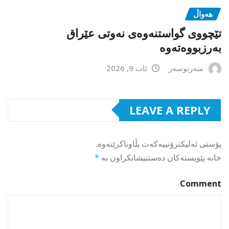
هەواڵ
تێچووی گواستنەوەی نەوتی عێراق
بەرزبووەتەوە
سەرنوسەر
ئاب 9, 2026
LEAVE A REPLY
پۆستی ئەلیکترۆنییەکەت بڵاوناکرێتەوە.
خانە پێویستەکان دەستنیشانکراون بە
*
Comment