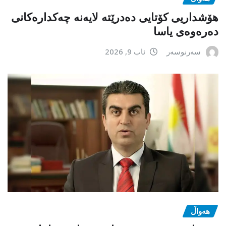
هۆشداریی کۆتایی دەدرێتە لایەنە چەکدارەکانی
دەرەوەی یاسا
سەرنوسەر
ئاب 9, 2026
هەواڵ