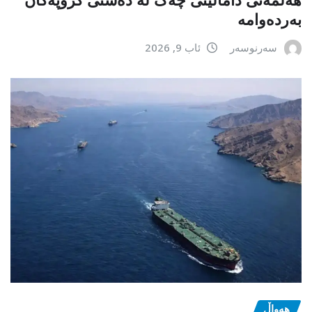
بەردەوامە
سەرنوسەر
ئاب 9, 2026
هەواڵ