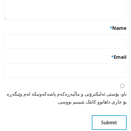
*
Name
*
Email
ناو، پۆستی ئەلیکترۆنی و ماڵپەڕەکەم پاشەکەوتبکە لەم وێبگەڕە
بۆ جاری داهاتوو کاتێک تێبینیم نووسی.