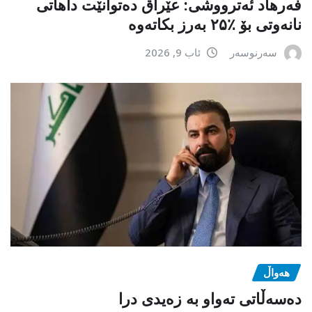
فەرهاد ئەترووشی: عێراق دەتوانێت داهاتی
نانەوتی بۆ ٪۲۵ بەرز بکاتەوە
سەرنوسەر
ئاب 9, 2026
هەواڵ
دەسەڵاتی تەواو بە زەیدی درا