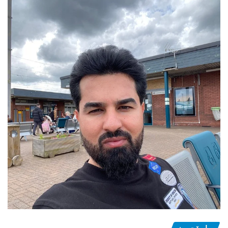
ڕاوبۆچوون