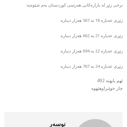
نرخی زێڕ لە بازارەکانی هەرێمی کوردستان بەم شێوەیە:
زێڕی عەیارە 18 بە 567 هەزار دینارە
زێڕی عەیارە 21 بە 662 هەزار دینارە
زێڕی عەیارە 22 بە 694 هەزار دینارە
زێڕی عەیارە 24 بە 767 هەزار دینارە
ئهم بابهته 492
جار خوێنراوهتهوه
نوسەر