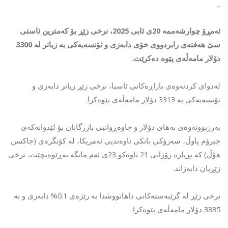
_
ئەمڕۆ چوارشەممە 20ی ئابی 2025، نرخی زێڕ بۆ کەمترین ئاستی
سێ هەفتەی رابردووی خۆی دابەزی و ئۆنسەیەکی بە زیاتر لە 3300
دۆلار مامەڵەی پێوە دەکرێت.
لەدوای کردنەوەی بازاڕەکانی ئاسیا، نرخی زێڕ زیاتر دابەزی و
ئۆنسەیەکی بە 3313 دۆلار مامەڵەی پێوەکرا.
بەرزبوونەوەی بەهای دۆلار و چاوەڕوانیی بازرگانان بۆ لێدوانەکەی
جیرۆم پاوڵ، سەرۆکی بانکی ناوەندیی ئەمریکا، لە کۆنگرەی (جاکسن
هۆڵ) کە بڕیارە رۆژانی 21 تاوەکو 23ی ئەم مانگە بەڕێوەبچێت، نرخی
زێڕیان دابەزاند.
نرخی زێڕ لە گرێبەستەکانی داهاتووشدا بە رێژەی 0.1% دابەزی و بە
3335 دۆلار مامەڵەی پێوەکرا.