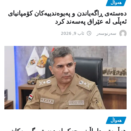
هەواڵ
دەستەی ڕاگەیاندن و پەیوەندییەکان کۆمپانیای
ئەپڵی لە عێراق پەسەند کرد
سەرنوسەر
ئاب 9, 2026
هەواڵ
هەڵمەتی داماڵینی چەک لە دەستی گروپەکان