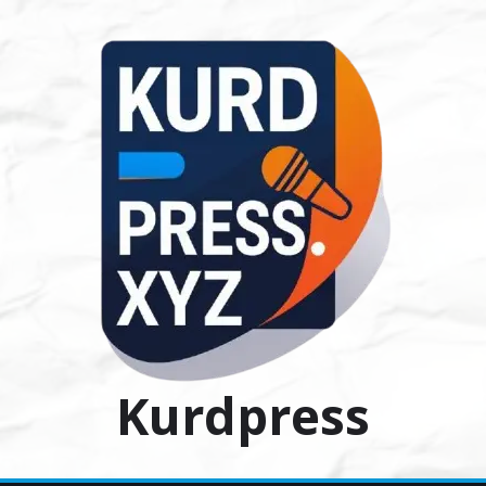
Ski
t
conten
Kurdpress