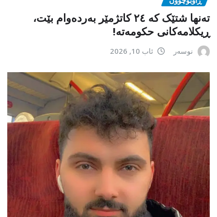
تەنها شتێک کە ٢٤ کاتژمێر بەردەوام بێت،
ڕیکلامەکانی حکومەتە!
نوسەر
ئاب 10, 2026