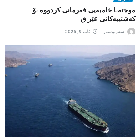
موجتەنا خامبەیی فەرمانی کردووە بۆ
کەشتییەکانی عێراق
سەرنوسەر
ئاب 9, 2026