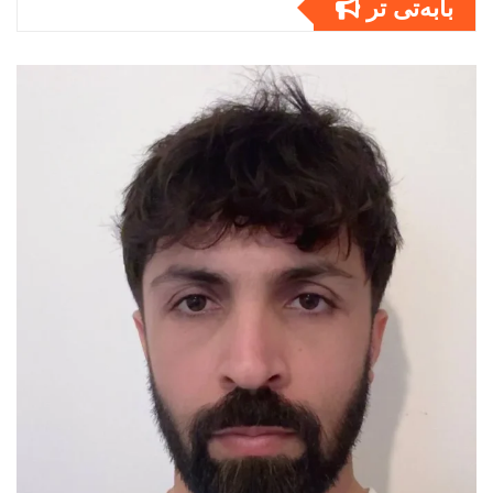
بابەتى تر