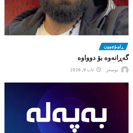
ڕاوبۆچوون
گەڕانەوە بۆ دوواوە
نوسەر
ئاب 9, 2026