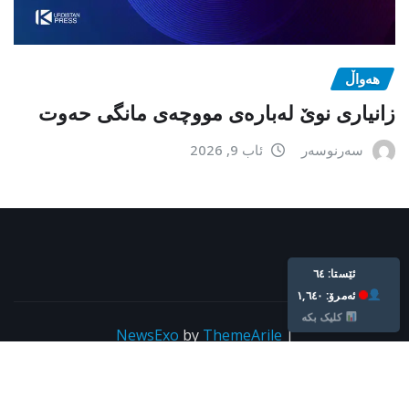
هەواڵ
زانیاری نوێ لەبارەی مووچەی مانگی حەوت
سەرنوسەر
ئاب 9, 2026
ئێستا: ٦٤
ئه‌مرۆ: ١,٦٤٠
کلیک بکە
NewsExo
by
ThemeArile
|
Copyright © All rights reserved For kurdpress