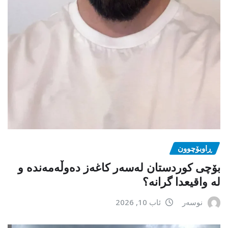
ڕاوبۆچوون
بۆچی کوردستان لەسەر کاغەز دەوڵەمەندە و
لە واقیعدا گرانە؟
نوسەر
ئاب 10, 2026