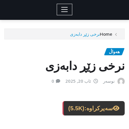
Home
نرخی زێڕ دابەزی
هەواڵ
نرخی زێڕ دابەزی
نوسەر
ئاب 20, 2025
0
سەیرکراوە:
(5.5K)