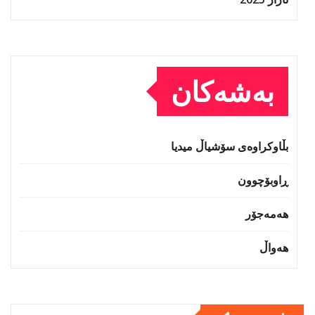
بەشەکان
بڵاوکراوەی سۆشیاڵ میدیا
ڕاوبۆچوون
هەمەجۆر
هەواڵ