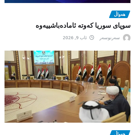
هەواڵ
سوپای سوریا کەوتە ئامادەباشییەوە
سەرنوسەر
ئاب 9, 2026
هەواڵ