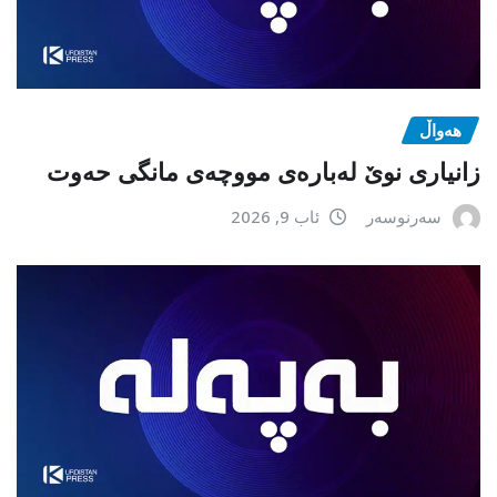
هەواڵ
زانیاری نوێ لەبارەی مووچەی مانگی حەوت
سەرنوسەر
ئاب 9, 2026