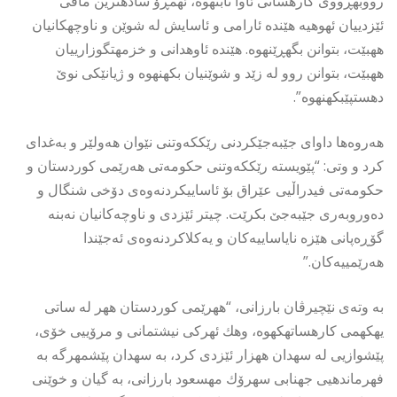
رووبهڕووى كارهساتى ئاوا نابنهوه، ئهمڕۆ سادهترين مافى
ئێزدييان ئهوهيه هێنده ئارامى و ئاسايش له شوێن و ناوچهكانيان
ههبێت، بتوانن بگهڕێنهوه. هێنده ئاوهدانى و خزمهتگوزارييان
ههبێت، بتوانن روو له زێد و شوێنيان بكهنهوه و ژيانێكى نوێ
دهستپێبكهنهوه”.
هەروەها داوای جێبەجێکردنی رێککەوتنی نێوان هەولێر و بەغدای
کرد و وتی: “پێویستە رێککەوتنی حکومەتی هەرێمی کوردستان و
حکومەتی فیدراڵیی عێراق بۆ ئاساییکردنەوەی دۆخی شنگال و
دەوروبەری جێبەجێ بکرێت. چیتر ئێزدی و ناوچەکانیان نەبنە
گۆڕەپانی هێزە نایاساییەکان و یەکلاکردنەوەی ئەجێندا
هەرێمییەکان.”
بە وتەی نێچیرڤان بارزانی، “ههرێمى كوردستان ههر له ساتى
يهكهمى كارهساتهكهوه، وهك ئهركى نيشتمانى و مرۆييى خۆى،
پێشوازيى له سهدان ههزار ئێزدى كرد، به سهدان پێشمهرگه به
فهرماندهيی جهنابى سهرۆك مهسعود بارزانى، به گيان و خوێنى