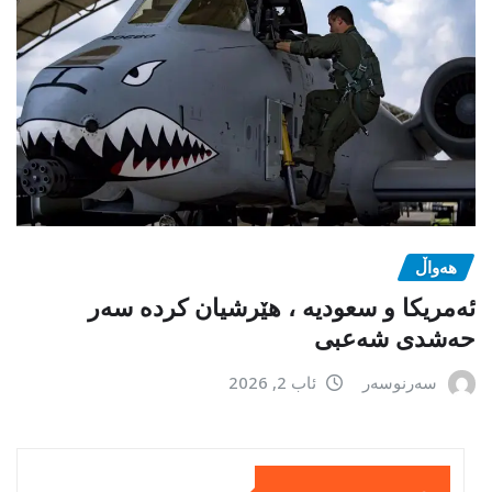
هەواڵ
ئەمریکا و سعودیە ، هێرشیان کردە سەر
حەشدی شەعبی
سەرنوسەر
ئاب 2, 2026