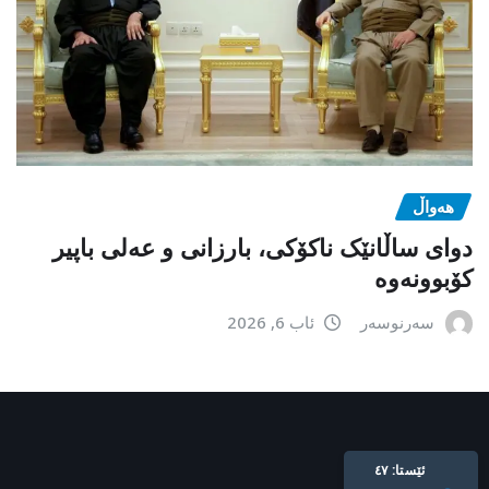
هەواڵ
دوای ساڵانێک ناکۆکی، بارزانی و عەلی باپیر
کۆبوونەوە
سەرنوسەر
ئاب 6, 2026
ئێستا: ٤٧