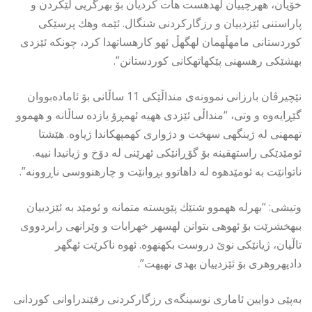
خۆيان، ههرچييان لهدهست هات كرديان بۆ بهرگريی لێكردن و
پاراستنى ئێزدييان و رزگاركردنى شنگال. ئێمه وهك پرسێكى
كوردستانى مامهڵهمان لهگهڵ ئهو كارهساتهدا كرد، چونكه ئێزدى
بهشێكى رهسهنى پێكهاتهكانى كوردستانن”.
نێچیرڤان بارزانی نموونەی منداڵێکی 11 ساڵانی بۆ ئامادەبووان
گێڕایەوە و وتی، “منداڵى ئێزدى ههيه ئهمڕۆ يازده ساڵانه و ههموو
تهمهنى له ژينگهى سهخت و دژوارى كهمپهكاندا ژياوه. هێشتا
ئومێدێكى راستهقينه بۆ گۆڕانێكى ئهرێنى له دۆخ و ژيانيدا نييه.
ناتوانێت به ئومێدهوه له داهاتوو بڕوانێت و چارهنووسى ناڕوونه”.
وتیشی: “بهرله ههموو شتێك پێويسته متمانه و ئومێد به ئێزدييان
ببهخشرێت بۆ ئهوهى بتوانن لهسهر خهرابات و وێرانهى رابردووى
تاڵيان، ژيانێكى نوێ دروست بكهنهوه. ئهوه ناكرێت ئهگهر
دادپهروهرى بۆ ئێزدييان بهدى نهيهت”.
بەپێی دوایین ئاماری نوسینگەی رزگارکردنی رفێندراوانی کوردانی