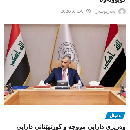
سەرنوسەر
ئاب 6, 2026
هەواڵ
وەزیری دارایی مووچە و کورتهێنانی دارایی