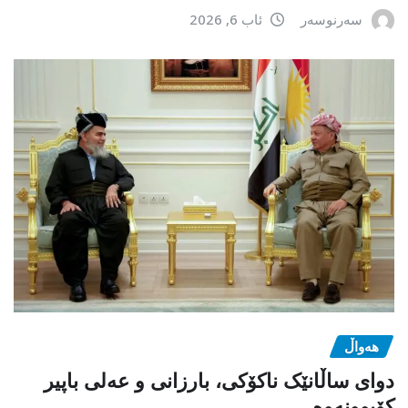
سەرنوسەر
ئاب 6, 2026
هەواڵ
دوای ساڵانێک ناکۆکی، بارزانی و عەلی باپیر
کۆبوونەوە