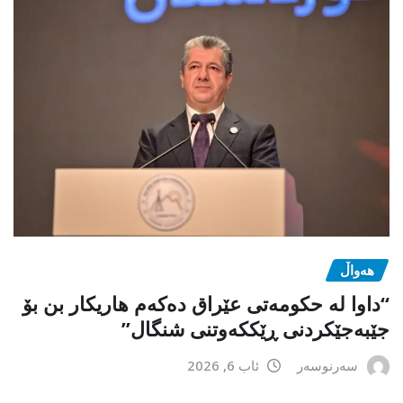
هەواڵ
“داوا لە حكومەتی عێراق دەكەم هاریكار بن بۆ
جێبەجێكردنی ڕێككەوتنی شنگال”
سەرنوسەر
ئاب 6, 2026