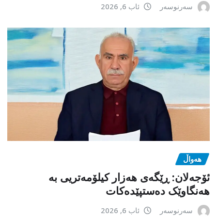
سەرنوسەر
ئاب 6, 2026
هەواڵ
ئۆجەلان: ڕێگەی هەزار کیلۆمەتریی بە
هەنگاوێک دەستپێدەکات
سەرنوسەر
ئاب 6, 2026