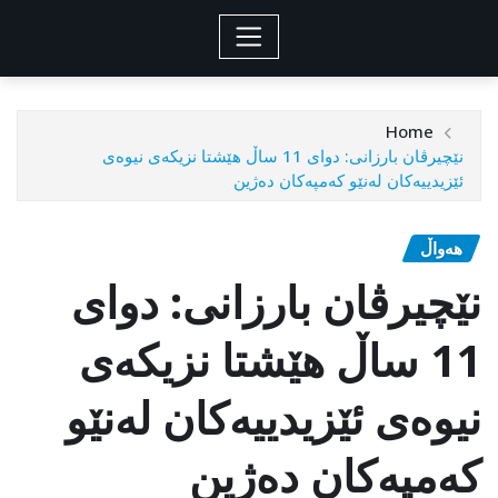
Home
نێچیرڤان بارزانی: دوای 11 ساڵ هێشتا نزیکەی نیوەی
ئێزیدییەکان لەنێو کەمپەکان دەژین
هەواڵ
نێچیرڤان بارزانی: دوای
11 ساڵ هێشتا نزیکەی
نیوەی ئێزیدییەکان لەنێو
کەمپەکان دەژین