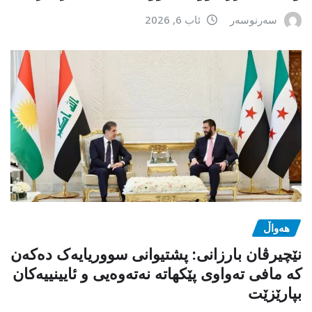
سەرنوسەر
ئاب 6, 2026
هەواڵ
نێچیرڤان بارزانی: پشتیوانی سووریایەک دەکەن
کە مافی تەواوی پێکهاتە نەتەوەیی و ئایینییەکان
بپارێزێت