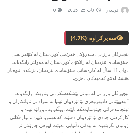
نوسەر
ئاب 25, 2025
0
سەیرکراوە:
(4.7K)
نێچیرڤان بارزانی، سەرۆکی هەرێمی کوردستان لە کۆنفرانسی
جینۆسایدی ئێزدییان لە زانکۆی کوردستان لە هەولێر رایگەیاند،
دوای 11 ساڵ لە کارەساتی جینۆسایدی ئێزدییان، نزیکەی نیوەیان
هێشتا لەنێو کەمپەکان دەژین.
نێچیرڤان بارزانی لە میانی پێشکەشکردنی وتارێکدا رایگەیاند،
“بهديهێنانى دادپهروهرى بۆ ئێزدييان تهنيا به سزادانى تاوانكاران و
ئهنجامدهرانى جينۆسايدهكه نابێت، بهڵكو به ئاوڕلێدانهوه و
كاركردنى جددى بۆ ئێزدييان دهبێت كه ههموو لايهن و بوارهكانى
ژيانيان بگرێتهوه. به پێدانى دڵنيايى دهبێت لهوهى جارێكى تر