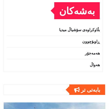
بەشەکان
بڵاوکراوەی سۆشیاڵ میدیا
ڕاوبۆچوون
هەمەجۆر
هەواڵ
بابەتى تر