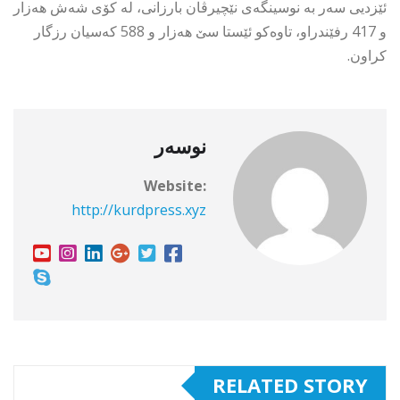
ئێزدیی سەر بە نوسینگەی نێچیرڤان بارزانی، لە کۆی شەش هەزار
و 417 رفێندراو، تاوەکو ئێستا سێ هەزار و 588 کەسیان رزگار
کراون.
نوسەر
Website:
http://kurdpress.xyz
RELATED STORY