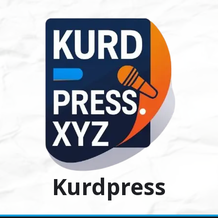
Ski
t
conten
Kurdpress