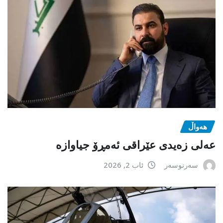
هەواڵ
عەلی زەیدی عێراقی ئەمڕۆ جیاوازە
سەرنوسەر
ئاب 2, 2026