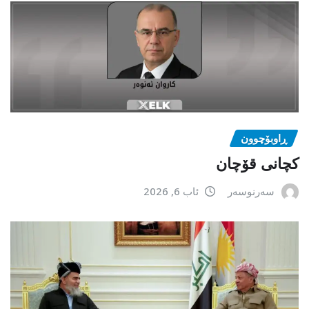
ڕاوبۆچوون
کچانی قۆچان
سەرنوسەر
ئاب 6, 2026