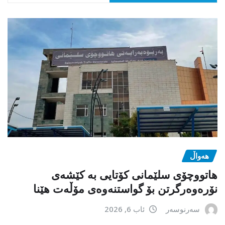
هەواڵ
هاتووچۆی سلێمانی کۆتایی بە کێشەی
نۆرەوەرگرتن بۆ گواستنەوەی مۆڵەت هێنا
سەرنوسەر
ئاب 6, 2026