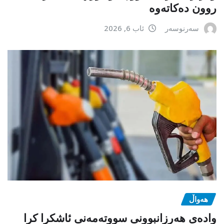
روون دەکاتەوە
سەرنوسەر
ئاب 6, 2026
هەواڵ
وادەی هەرزانبوونی سووتەمەنی ئاشکرا کرا