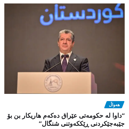
هەواڵ
“داوا لە حكومەتی عێراق دەكەم هاریكار بن بۆ
جێبەجێكردنی ڕێككەوتنی شنگال”