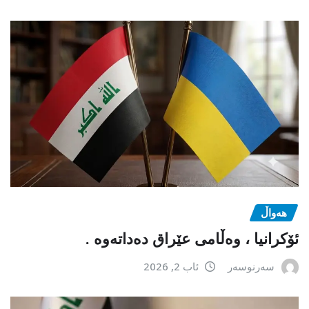
هەواڵ
ئۆکرانیا ، وەڵامی عێراق دەداتەوە .
سەرنوسەر
ئاب 2, 2026