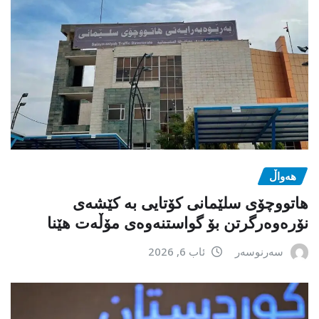
هەواڵ
هاتووچۆی سلێمانی کۆتایی بە کێشەی
نۆرەوەرگرتن بۆ گواستنەوەی مۆڵەت هێنا
سەرنوسەر
ئاب 6, 2026