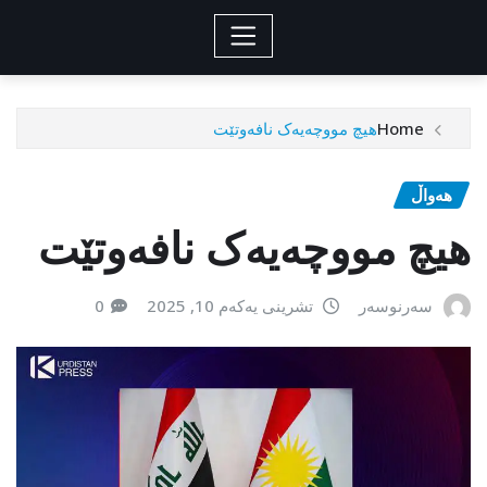
Home
هیچ مووچەیەک نافەوتێت
هەواڵ
هیچ مووچەیەک نافەوتێت
سەرنوسەر
تشرینی یەکەم 10, 2025
0