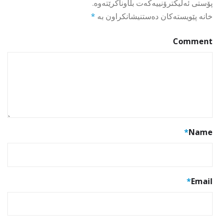
پۆستی ئەلیکترۆنییەکەت بڵاوناکرێتەوە.
خانە پێویستەکان دەستنیشانکراون بە
*
Comment
*
Name
*
Email