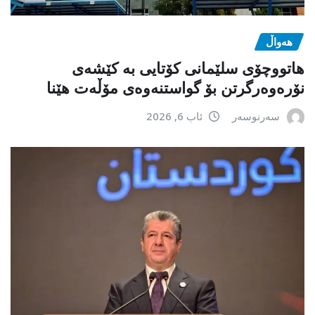
هەواڵ
هاتووچۆی سلێمانی کۆتایی بە کێشەی
نۆرەوەرگرتن بۆ گواستنەوەی مۆڵەت هێنا
سەرنوسەر
ئاب 6, 2026