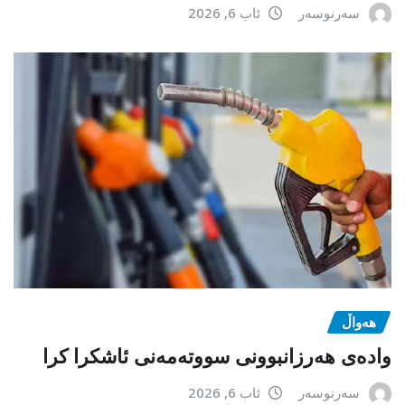
سەرنوسەر
ئاب 6, 2026
هەواڵ
وادەی هەرزانبوونی سووتەمەنی ئاشکرا کرا
سەرنوسەر
ئاب 6, 2026