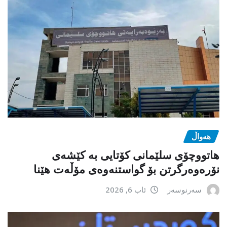
هەواڵ
هاتووچۆی سلێمانی کۆتایی بە کێشەی
نۆرەوەرگرتن بۆ گواستنەوەی مۆڵەت هێنا
سەرنوسەر
ئاب 6, 2026