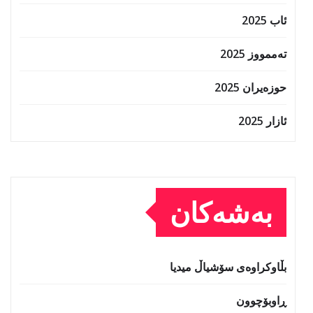
ئاب 2025
تەممووز 2025
حوزه‌یران 2025
ئازار 2025
بەشەکان
بڵاوکراوەی سۆشیاڵ میدیا
ڕاوبۆچوون