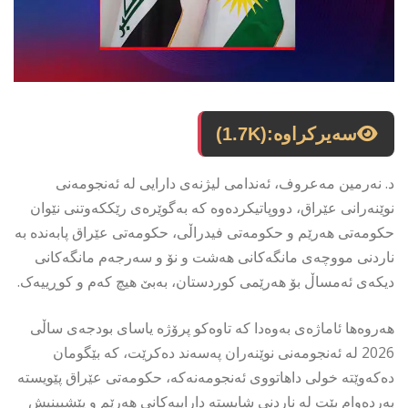
سەیرکراوە:
(1.7K)
د. نەرمین مەعروف، ئەندامی لیژنەی دارایی لە ئەنجومەنی
نوێنەرانی عێراق، دووپاتیکردەوە کە بەگوێرەی رێککەوتنی نێوان
حکومەتی هەرێم و حکومەتی فیدراڵی، حکومەتی عێراق پابەندە بە
ناردنی مووچەی مانگەکانی هەشت و نۆ و سەرجەم مانگەکانی
دیکەی ئەمساڵ بۆ هەرێمی کوردستان، بەبێ هیچ کەم و کوڕییەک.
هەروەها ئاماژەی بەوەدا کە تاوەکو پرۆژە یاسای بودجەی ساڵی
2026 لە ئەنجومەنی نوێنەران پەسەند دەکرێت، کە بێگومان
دەکەوێتە خولی داهاتووی ئەنجومەنەکە، حکومەتی عێراق پێویستە
بەردەوام بێت لە ناردنی شایستە داراییەکانی هەرێم و پێشبینیش