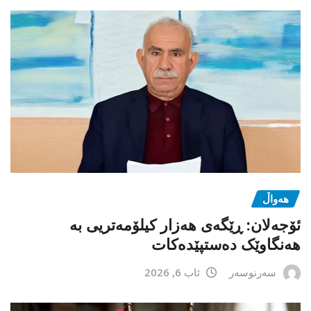
هەواڵ
ئۆجەلان: ڕێگەی هەزار کیلۆمەتریی بە
هەنگاوێک دەستپێدەکات
سەرنوسەر
ئاب 6, 2026