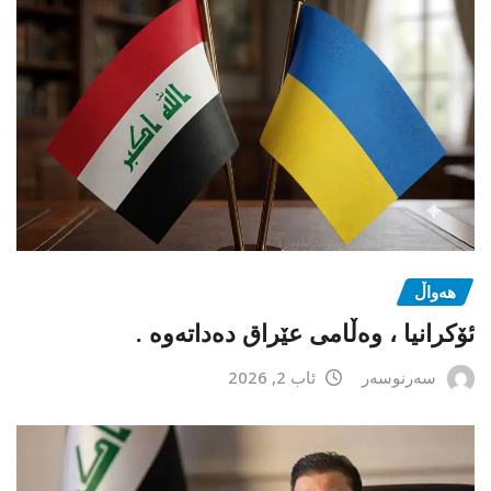
هەواڵ
ئۆکرانیا ، وەڵامی عێراق دەداتەوە .
سەرنوسەر
ئاب 2, 2026