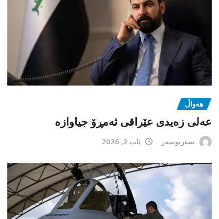
هەواڵ
عەلی زەیدی عێراقی ئەمڕۆ جیاوازە
سەرنوسەر
ئاب 2, 2026