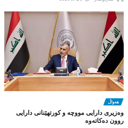
هەواڵ
وەزیری دارایی مووچە و کورتهێنانی دارایی
روون دەکاتەوە