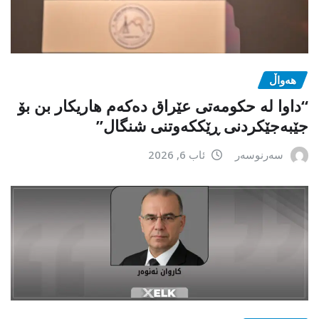
هەواڵ
“داوا لە حكومەتی عێراق دەكەم هاریكار بن بۆ
جێبەجێكردنی ڕێككەوتنی شنگال”
سەرنوسەر
ئاب 6, 2026