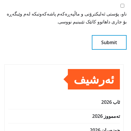
ناو، پۆستی ئەلیکترۆنی و ماڵپەڕەکەم پاشەکەوتبکە لەم وێبگەڕە
بۆ جاری داهاتوو کاتێک تێبینیم نووسی.
ئەرشیف
ئاب 2026
تەممووز 2026
حوزه‌یران 2026