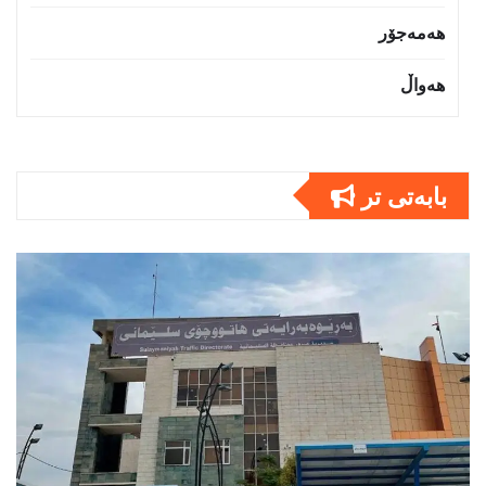
هەمەجۆر
هەواڵ
بابەتى تر