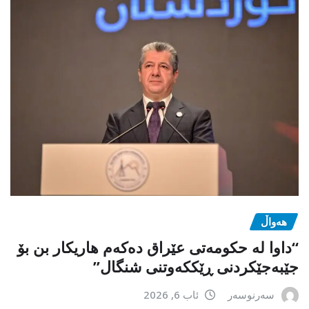
هەواڵ
“داوا لە حكومەتی عێراق دەكەم هاریكار بن بۆ
جێبەجێكردنی ڕێككەوتنی شنگال”
سەرنوسەر
ئاب 6, 2026