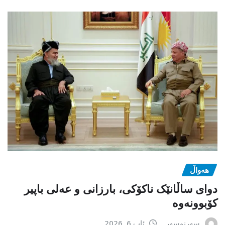
هەواڵ
دوای ساڵانێک ناکۆکی، بارزانی و عەلی باپیر
کۆبوونەوە
سەرنوسەر
ئاب 6, 2026