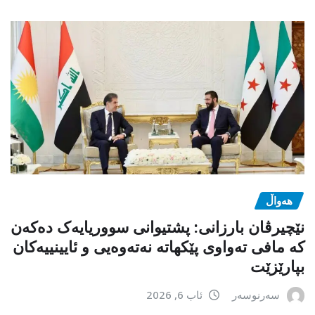
هەواڵ
نێچیرڤان بارزانی: پشتیوانی سووریایەک دەکەن
کە مافی تەواوی پێکهاتە نەتەوەیی و ئایینییەکان
بپارێزێت
سەرنوسەر
ئاب 6, 2026