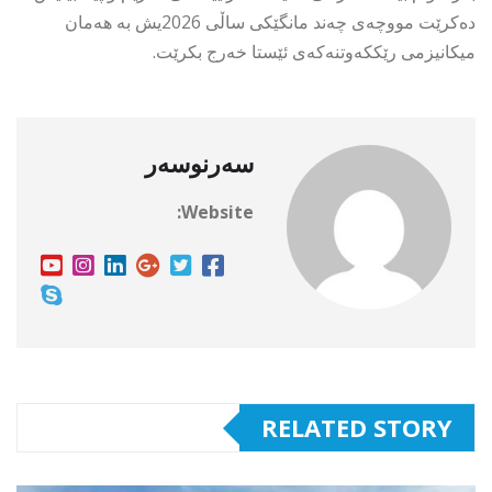
دەکرێت مووچەی چەند مانگێکی ساڵی 2026یش بە هەمان
میکانیزمی رێککەوتنەکەی ئێستا خەرج بکرێت.
سەرنوسەر
Website:
RELATED STORY