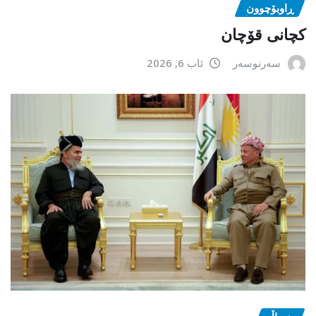
ڕاوبۆچوون
کچانی قۆچان
سەرنوسەر
ئاب 6, 2026