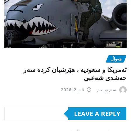
هەواڵ
ئەمریکا و سعودیە ، هێرشیان کردە سەر
حەشدی شەعبی
سەرنوسەر
ئاب 2, 2026
LEAVE A REPLY