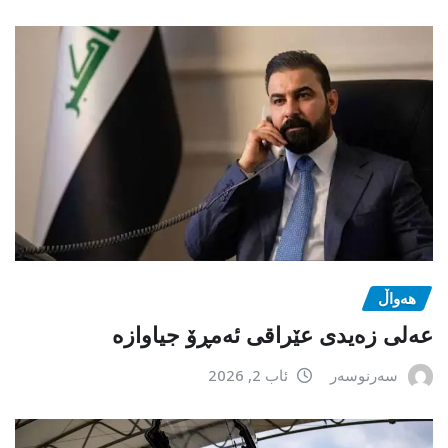
هەواڵ
عەلی زەیدی عێراقی ئەمڕۆ جیاوازە
سەرنوسەر
ئاب 2, 2026