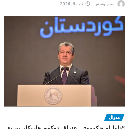
سەرنوسەر
ئاب 6, 2026
هەواڵ
“داوا لە حكومەتی عێراق دەكەم هاریكار بن بۆ