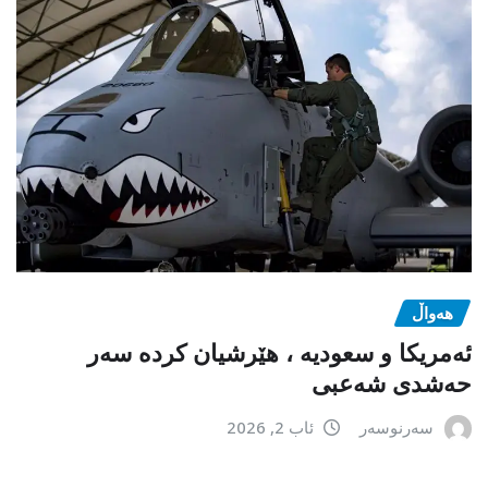
هەواڵ
ئەمریکا و سعودیە ، هێرشیان کردە سەر
حەشدی شەعبی
سەرنوسەر
ئاب 2, 2026