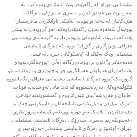
نیشتمانیی عێراق لە راگەیێندراوێکدا ئاماژەی بەوە کرد، بە
سەرپەرشتیی عەبدولکەریم بەسری، سەرۆکی دەزگاکە،
هێزەکانیان لە بەغدا توانیویانە “پلانێکی تاوانکاریی مەترسیدار”
پووچەڵ بکەنەوە بەپێی راگەیێندراوەکە، ئەو گرووپەی لە پشتی
پلانەکەوە بووە، شانەیەکی پەیوەندیدار بە “کۆمەڵەی نیشتمانیی
عێراقی بۆ رزگاری و گۆڕان” بووە، کە دەزگای ئاسایشی
نیشتمانی وەک یەکێک لە “پاشکۆکانی حیزبی بەعسی
قەدەخەکراو” ناوی بردووە. دەزگاکە دەڵێ: “پووچەڵکردنەوەی
پلانەکە دوای هەوڵێکی هەواڵگریی چڕ و چاودێری و دزەکردنە نێو
گرووپەکە” بووە دەزگای ئاسایشی نیشتمانیی عێراق رایگەیاندووە،
لێکۆڵینەوەکان دەریانخستووە کە ئەندامانی ئەو شانەیە قۆناخی
“هاندان و هەڕەشە”ـیان تێپەڕاندووە و گەیشتوونەتە قۆناخی
“ئەرک سپاردن و دیاریکردنی ئامانجەکان و دابینکردنی چەک بۆ
جێبەجێکردن”. پلانەکە بەو جۆرە بووە ئەم کەسانە تیرۆر بکرێن:
-عەبدولکەریم بەسری، سەرۆکی دەزگای ئاسایشی نیشتمانیی
عێراق -گوتەبێژی دەزگای ئاسایشی نیشتمانی -بەڕێوەبەری
ئاسایشی بەغدا -ژمارەیەک ئەفسەری دیکەی دەزگاکە دەزگای