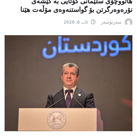
هاتووچۆی سلێمانی کۆتایی بە کێشەی
نۆرەوەرگرتن بۆ گواستنەوەی مۆڵەت هێنا
سەرنوسەر
ئاب 6, 2026