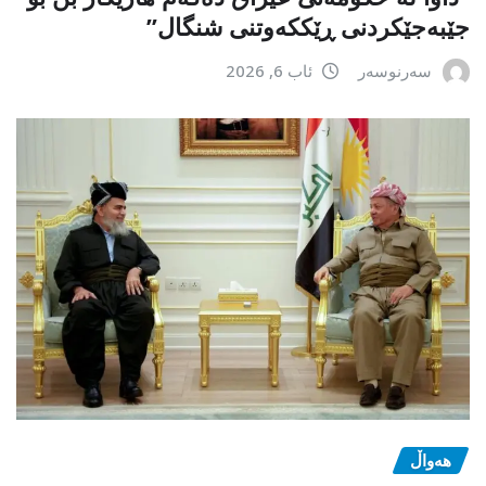
جێبەجێكردنی ڕێككەوتنی شنگال”
سەرنوسەر
ئاب 6, 2026
هەواڵ