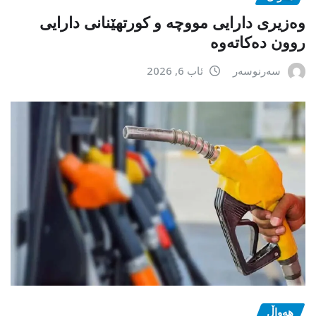
وەزیری دارایی مووچە و کورتهێنانی دارایی
روون دەکاتەوە
سەرنوسەر
ئاب 6, 2026
هەواڵ