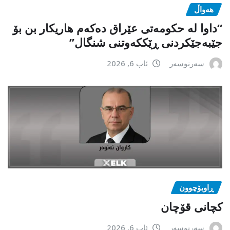
هەواڵ
“داوا لە حكومەتی عێراق دەكەم هاریكار بن بۆ
جێبەجێكردنی ڕێككەوتنی شنگال”
سەرنوسەر
ئاب 6, 2026
ڕاوبۆچوون
کچانی قۆچان
سەرنوسەر
ئاب 6, 2026