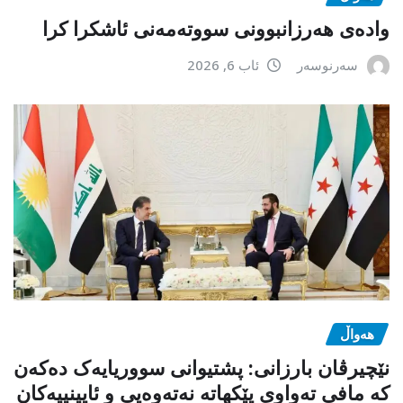
وادەی هەرزانبوونی سووتەمەنی ئاشکرا کرا
سەرنوسەر
ئاب 6, 2026
هەواڵ
نێچیرڤان بارزانی: پشتیوانی سووریایەک دەکەن
کە مافی تەواوی پێکهاتە نەتەوەیی و ئایینییەکان