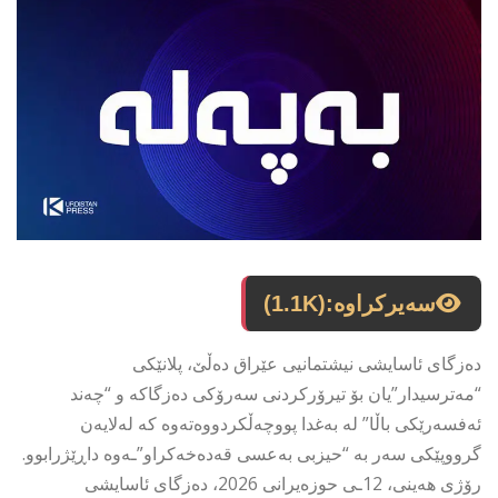
سەیرکراوە:
(1.1K)
دەزگای ئاسایشی نیشتمانیی عێراق دەڵێ، پلانێکی
“مەترسیدار”یان بۆ تیرۆرکردنی سەرۆکی دەزگاکە و “چەند
ئەفسەرێکی باڵا” لە بەغدا پووچەڵکردووەتەوە کە لەلایەن
گرووپێکی سەر بە “حیزبی بەعسی قەدەخەکراو”ـەوە داڕێژرابوو.
رۆژی هەینی، 12ـی حوزەیرانی 2026، دەزگای ئاسایشی