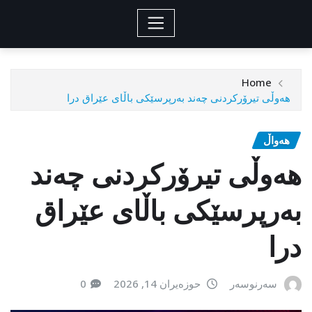
Home
هەوڵی تیرۆرکردنی چەند بەرپرسێکی باڵای عێراق درا
هەواڵ
هەوڵی تیرۆرکردنی چەند
بەرپرسێکی باڵای عێراق
درا
سەرنوسەر
حوزەیران 14, 2026
0