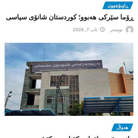
ڕاوبۆچوون
ڕۆما سێرکی هەبوو؛ کوردستان شانۆی سیاسی
نوسەر
ئاب 7, 2026
هەواڵ