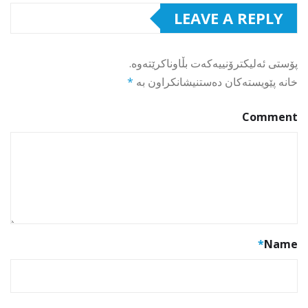
LEAVE A REPLY
پۆستی ئەلیکترۆنییەکەت بڵاوناکرێتەوە.
خانە پێویستەکان دەستنیشانکراون بە
*
Comment
*
Name