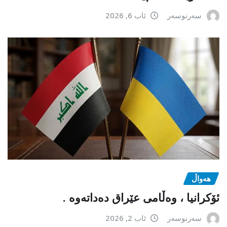
سەرنوسەر
ئاب 6, 2026
هەواڵ
ئۆکرانیا ، وەڵامی عێراق دەداتەوە .
سەرنوسەر
ئاب 2, 2026