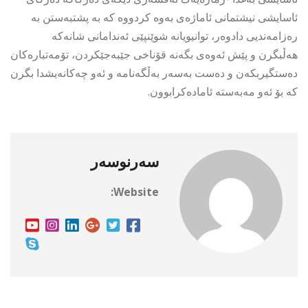
ئاسایشی نیشتمانی ئاماژەی بەوە کردووە کە بە پشتبەستن بە
رەزامەندیی دادوەر، توانیویانە شوێنپێی ئەندامانی شانەکە
هەڵبگرن و پێش ئەوەی بگەنە قۆناخی جێبەجێکردن، تۆمەتبارەکان
دەستگیربکەن و دەست بەسەر بەڵگەنامە و ئەو چەکانەیشدا بگرن
کە بۆ ئەو مەبەستە ئامادەکرابوون.
سەرنوسەر
Website: