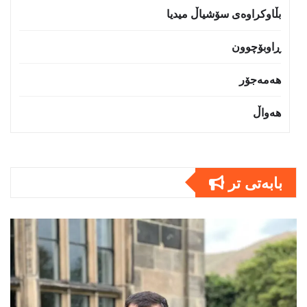
بڵاوکراوەی سۆشیاڵ میدیا
ڕاوبۆچوون
هەمەجۆر
هەواڵ
بابەتى تر