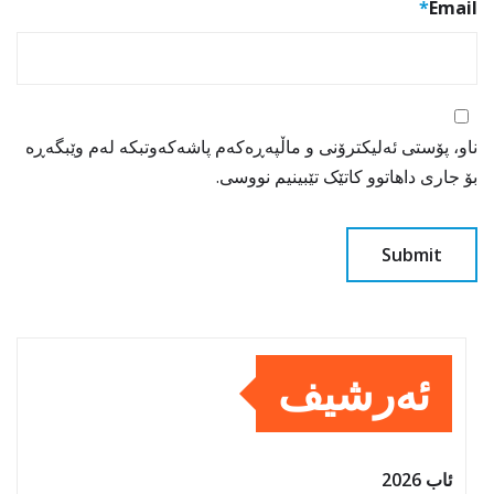
*
Email
ناو، پۆستی ئەلیکترۆنی و ماڵپەڕەکەم پاشەکەوتبکە لەم وێبگەڕە
بۆ جاری داهاتوو کاتێک تێبینیم نووسی.
ئەرشیف
ئاب 2026