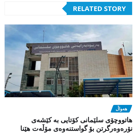
RELATED STORY
هەواڵ
هاتووچۆی سلێمانی کۆتایی بە کێشەی
نۆرەوەرگرتن بۆ گواستنەوەی مۆڵەت هێنا