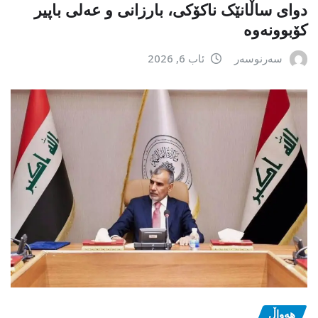
دوای ساڵانێک ناکۆکی، بارزانی و عەلی باپیر
کۆبوونەوە
سەرنوسەر
ئاب 6, 2026
هەواڵ