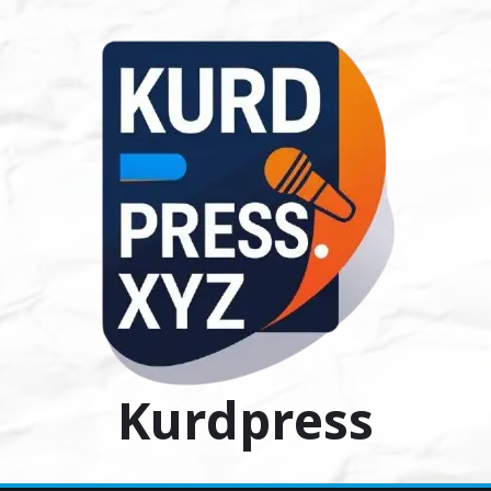
Ski
t
conten
Kurdpress