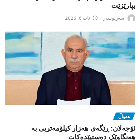
بپارێزێت
سەرنوسەر
ئاب 6, 2026
هەواڵ
ئۆجەلان: ڕێگەی هەزار کیلۆمەتریی بە
هەنگاوێک دەستپێدەکات