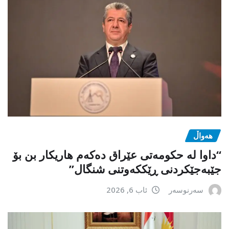
هەواڵ
“داوا لە حكومەتی عێراق دەكەم هاریكار بن بۆ
جێبەجێكردنی ڕێككەوتنی شنگال”
سەرنوسەر
ئاب 6, 2026