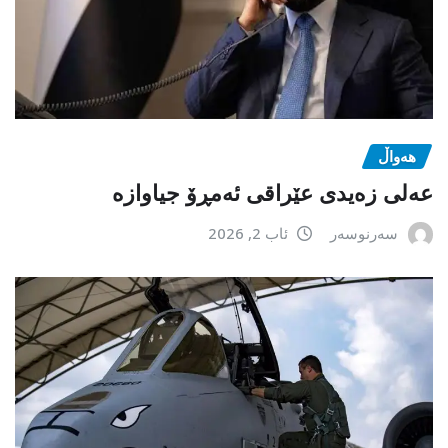
هەواڵ
عەلی زەیدی عێراقی ئەمڕۆ جیاوازە
سەرنوسەر
ئاب 2, 2026