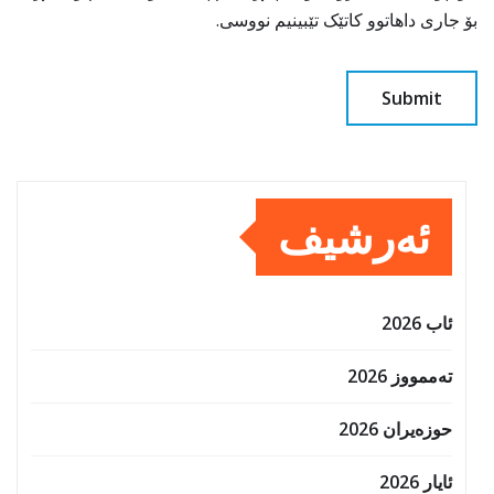
بۆ جاری داهاتوو کاتێک تێبینیم نووسی.
ئەرشیف
ئاب 2026
تەممووز 2026
حوزه‌یران 2026
ئایار 2026