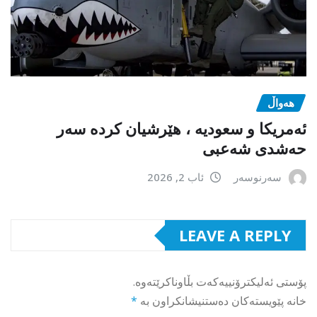
هەواڵ
ئەمریکا و سعودیە ، هێرشیان کردە سەر
حەشدی شەعبی
سەرنوسەر
ئاب 2, 2026
LEAVE A REPLY
پۆستی ئەلیکترۆنییەکەت بڵاوناکرێتەوە.
خانە پێویستەکان دەستنیشانکراون بە
*