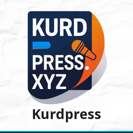
Ski
t
conten
Kurdpress