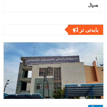
هەواڵ
بابەتى تر