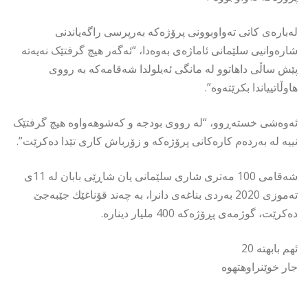
لەبارەی کاتی تەواوبوونی پرۆژەکە بەرپرسی راگەیاندنی
شارەوانیی سلێمانی ئاماژەی بەوەدا، “ئەگەر هیچ گرفتێک نەیەتە
پێش ساڵی داهاتوو لە مانگی ئەیلولدا شەقامەکە بە رووی
هاوڵاتییاندا بکرێتەوە”.
ئەوەشی خستەڕوو، “لە رووی بودجە و کەشوهەواوە هیچ گرفتێک
نییە لە بەردەم کارەکانی پرۆژەکە و زۆرباش کاری تێدا دەکرێت”.
شەقامی 100 مەتری شاری سلێمانی یان شاڕێی بابان لە 11ی
تەموزی 2020 بەردی بناغەی دانرا، بە چەند قۆناغێك جێبەجێ
دەكرێت، گوژمەی پڕۆژەکە 400 ملیار دینارە.
ئهم بابهته 20
جار خوێنراوهتهوه