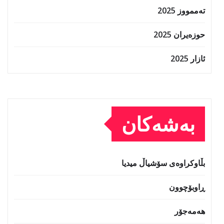
تەممووز 2025
حوزه‌یران 2025
ئازار 2025
بەشەکان
بڵاوکراوەی سۆشیاڵ میدیا
ڕاوبۆچوون
هەمەجۆر