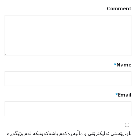
Comment
*
Name
*
Email
ناو، پۆستی ئەلیکترۆنی و ماڵپەڕەکەم پاشەکەوتبکە لەم وێبگەڕە