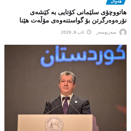
هەواڵ
هاتووچۆی سلێمانی کۆتایی بە کێشەی
نۆرەوەرگرتن بۆ گواستنەوەی مۆڵەت هێنا
سەرنوسەر
ئاب 6, 2026