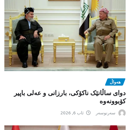
هەواڵ
دوای ساڵانێک ناکۆکی، بارزانی و عەلی باپیر
کۆبوونەوە
سەرنوسەر
ئاب 6, 2026