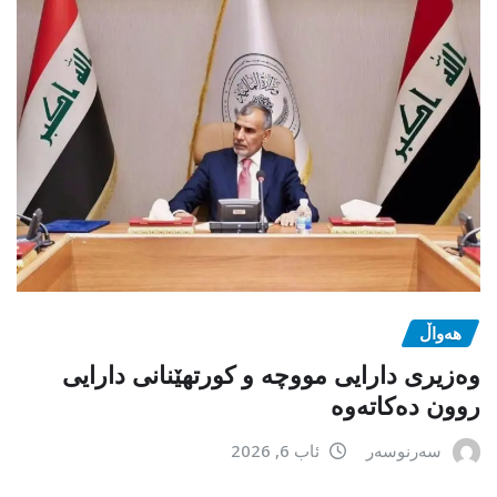
هەواڵ
وەزیری دارایی مووچە و کورتهێنانی دارایی
روون دەکاتەوە
سەرنوسەر
ئاب 6, 2026