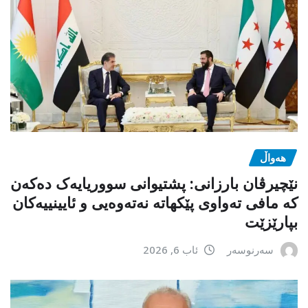
هەواڵ
نێچیرڤان بارزانی: پشتیوانی سووریایەک دەکەن
کە مافی تەواوی پێکهاتە نەتەوەیی و ئایینییەکان
بپارێزێت
سەرنوسەر
ئاب 6, 2026