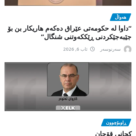
هەواڵ
“داوا لە حكومەتی عێراق دەكەم هاریكار بن بۆ
جێبەجێكردنی ڕێككەوتنی شنگال”
سەرنوسەر
ئاب 6, 2026
ڕاوبۆچوون
کچانی قۆچان