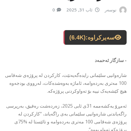
نوسەر
ئاب 31, 2025
0
سەیرکراوە:
(6.4K)
- سازگار ئەحمەد
شارەوانیی سلێمانی رایدەگەیەنێت، کارکردن لە پرۆژەی شەقامی
100 مەتری بەردەوامە، ئاماژە بەوەشدەکات، لەرووی بودجەوە
هیچ کێشەیەک نییە بۆ تەواوکردنی پرۆژەکە.
ئەمڕۆ یەکشەممە 31ی ئابی 2025، زەردەشت رەفیق، بەرپرسی
راگەیاندنی شارەوانیی سلێمانی بەی راگەیاند، “کارکردن لە
پرۆژەی شەقامی 100 مەتری بەردەوامە و تائێستا لە %75ی
پرۆژەکە تەواو بووە”.