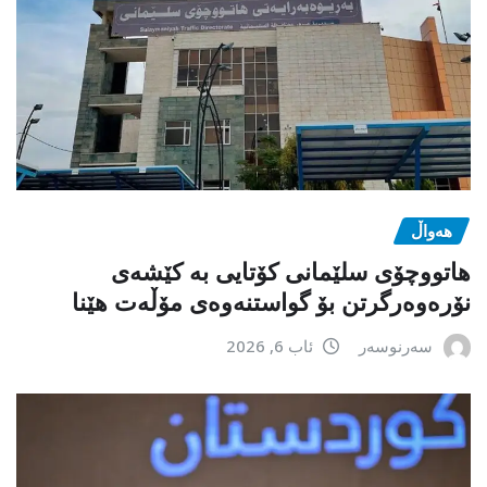
هەواڵ
هاتووچۆی سلێمانی کۆتایی بە کێشەی
نۆرەوەرگرتن بۆ گواستنەوەی مۆڵەت هێنا
سەرنوسەر
ئاب 6, 2026