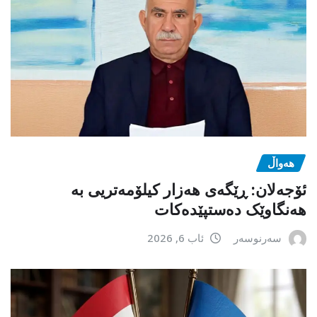
هەواڵ
ئۆجەلان: ڕێگەی هەزار کیلۆمەتریی بە
هەنگاوێک دەستپێدەکات
سەرنوسەر
ئاب 6, 2026