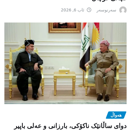
سەرنوسەر
ئاب 6, 2026
هەواڵ
دوای ساڵانێک ناکۆکی، بارزانی و عەلی باپیر