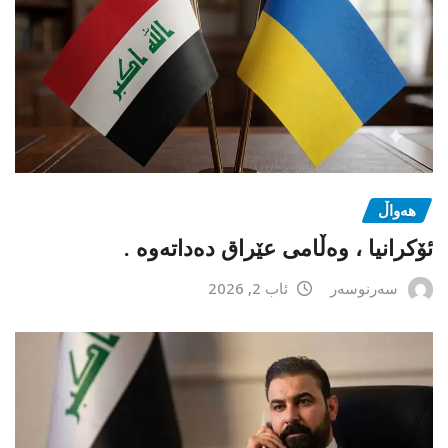
هەواڵ
ئۆکرانیا ، وەڵامی عێراق دەداتەوە .
سەرنوسەر
ئاب 2, 2026