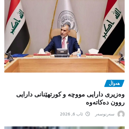
هەواڵ
وەزیری دارایی مووچە و کورتهێنانی دارایی
روون دەکاتەوە
سەرنوسەر
ئاب 6, 2026