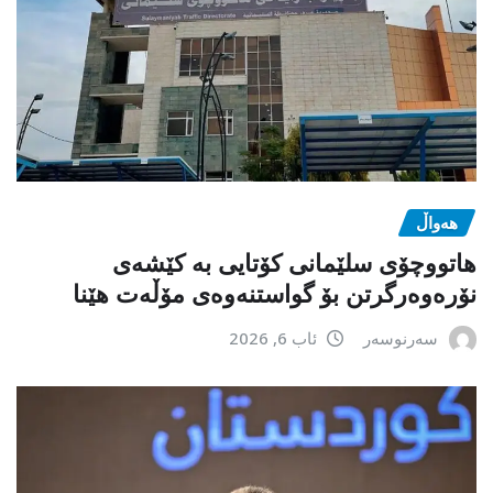
هەواڵ
هاتووچۆی سلێمانی کۆتایی بە کێشەی
نۆرەوەرگرتن بۆ گواستنەوەی مۆڵەت هێنا
سەرنوسەر
ئاب 6, 2026