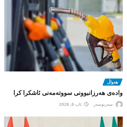
هەواڵ
وادەی هەرزانبوونی سووتەمەنی ئاشکرا کرا
سەرنوسەر
ئاب 6, 2026