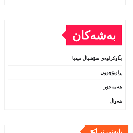
بەشەکان
بڵاوکراوەی سۆشیاڵ میدیا
ڕاوبۆچوون
هەمەجۆر
هەواڵ
بابەتى تر