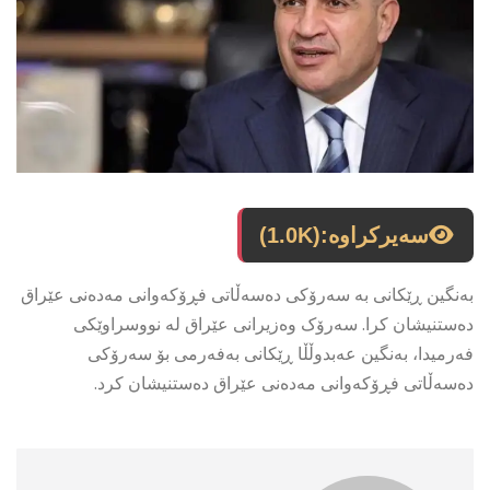
سەیرکراوە:
(1.0K)
بەنگین ڕێکانی بە سەرۆکی دەسەڵاتی فڕۆکەوانی مەدەنی عێراق
دەستنیشان کرا. سەرۆک وەزیرانی عێراق لە نووسراوێکی
فەرمیدا، بەنگین عەبدوڵڵا ڕێکانی بەفەرمی بۆ سەرۆکی
دەسەڵاتی فڕۆکەوانی مەدەنی عێراق دەستنیشان کرد.