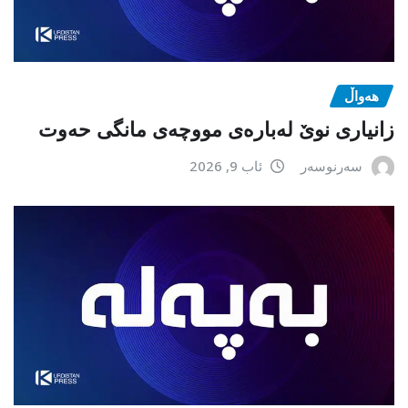
هەواڵ
زانیاری نوێ لەبارەی مووچەی مانگی حەوت
سەرنوسەر
ئاب 9, 2026