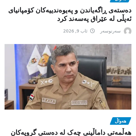
دەستەی ڕاگەیاندن و پەیوەندییەکان کۆمپانیای
ئەپڵی لە عێراق پەسەند کرد
سەرنوسەر
ئاب 9, 2026
هەواڵ
هەڵمەتی داماڵینی چەک لە دەستی گروپەکان