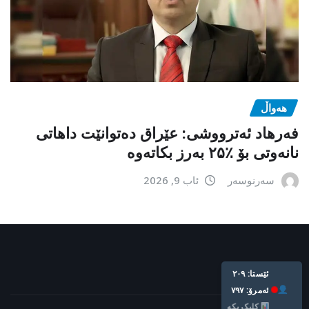
هەواڵ
فەرهاد ئەترووشی: عێراق دەتوانێت داهاتی
نانەوتی بۆ ٪۲۵ بەرز بکاتەوە
سەرنوسەر
ئاب 9, 2026
ئێستا: ٢٠٩
ئه‌مرۆ: ٧٩٧
کلیک بکە