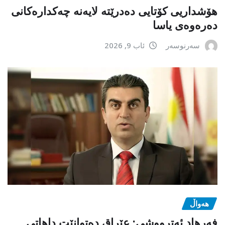
هۆشداریی کۆتایی دەدرێتە لایەنە چەکدارەکانی
دەرەوەی یاسا
سەرنوسەر
ئاب 9, 2026
هەواڵ
فەرهاد ئەترووشی: عێراق دەتوانێت داهاتی