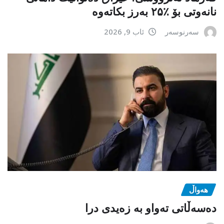
نانەوتی بۆ ٪۲۵ بەرز بکاتەوە
سەرنوسەر
ئاب 9, 2026
هەواڵ
دەسەڵاتی تەواو بە زەیدی درا