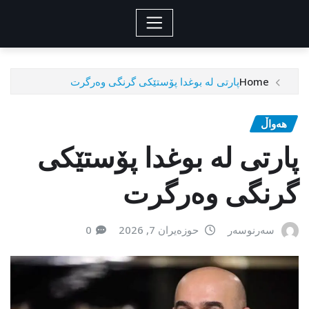
Home
پارتی لە بوغدا پۆستێکی گرنگی وەرگرت
هەواڵ
پارتی لە بوغدا پۆستێکی
گرنگی وەرگرت
سەرنوسەر
حوزەیران 7, 2026
0