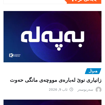
هەواڵ
زانیاری نوێ لەبارەی مووچەی مانگی حەوت
سەرنوسەر
ئاب 9, 2026