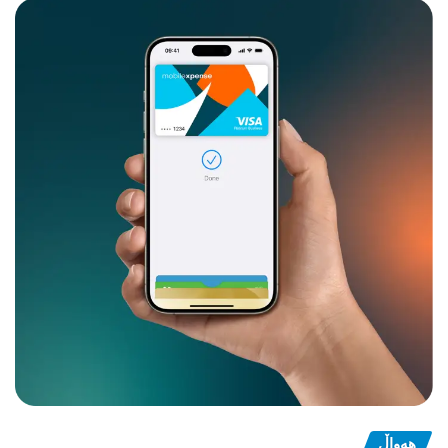
هەواڵ