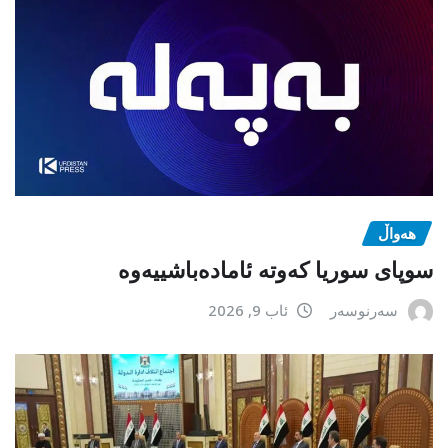
هەواڵ
سوپای سوریا کەوتە ئامادەباشییەوە
سەرنوسەر
ئاب 9, 2026