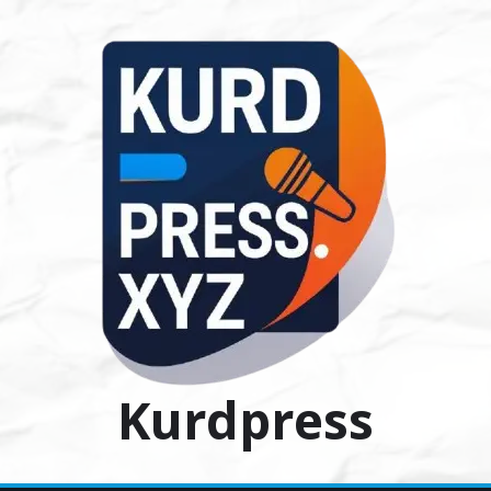
Ski
t
conten
Kurdpress