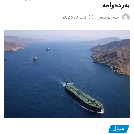
بەردەوامە
سەرنوسەر
ئاب 9, 2026
هەواڵ