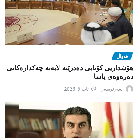
هەواڵ
هۆشداریی کۆتایی دەدرێتە لایەنە چەکدارەکانی
دەرەوەی یاسا
سەرنوسەر
ئاب 9, 2026