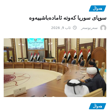
هەواڵ
سوپای سوریا کەوتە ئامادەباشییەوە
سەرنوسەر
ئاب 9, 2026
هەواڵ