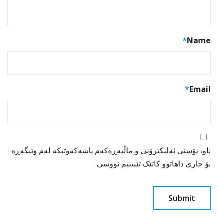
*
Name
*
Email
ناو، پۆستی ئەلیکترۆنی و ماڵپەڕەکەم پاشەکەوتبکە لەم وێبگەڕە
بۆ جاری داهاتوو کاتێک تێبینیم نووسی.