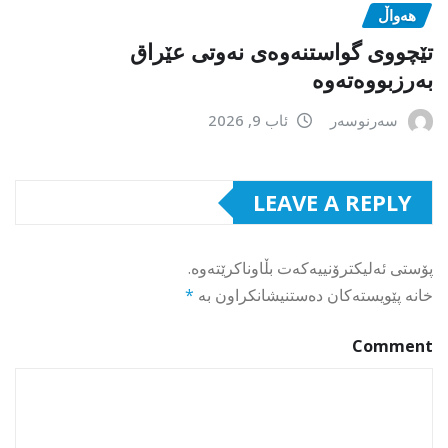
هەواڵ
تێچووی گواستنەوەی نەوتی عێراق
بەرزبووەتەوە
سەرنوسەر
ئاب 9, 2026
LEAVE A REPLY
پۆستی ئەلیکترۆنییەکەت بڵاوناکرێتەوە.
خانە پێویستەکان دەستنیشانکراون بە
*
Comment