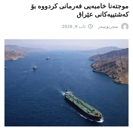
موجتەنا خامبەیی فەرمانی کردووە بۆ
کەشتییەکانی عێراق
سەرنوسەر
ئاب 9, 2026