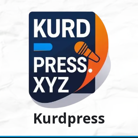
Ski
t
conten
Kurdpress