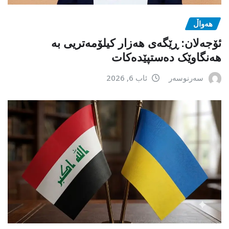
هەواڵ
ئۆجەلان: ڕێگەی هەزار کیلۆمەتریی بە
هەنگاوێک دەستپێدەکات
سەرنوسەر
ئاب 6, 2026