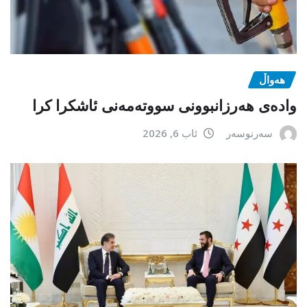
هەواڵ
وادەی هەرزانبوونی سووتەمەنی ئاشکرا کرا
سەرنوسەر
ئاب 6, 2026