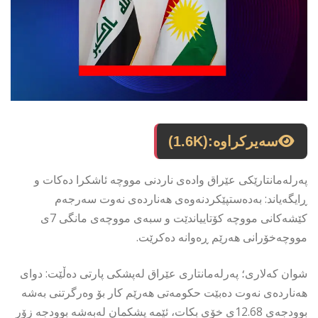
سەیرکراوە:
(1.6K)
پەرلەمانتارێکی عێراق وادەی ناردنی مووچە ئاشکرا دەکات و
ڕایگەیاند: بەدەستپێکردنەوەی هەناردەی نەوت سەرجەم
کێشەکانی مووچە کۆتاییاندێت و سبەی مووچەی مانگی 7ی
مووچەخۆرانی هەرێم ڕەوانە دەکرێت.
شوان کەلاری؛ پەرلەمانتاری عێراق لەپشکی پارتی دەڵێت: دوای
هەناردەی نەوت دەبێت حکومەتی هەرێم کار بۆ وەرگرتنی بەشە
بوودجەی 12.68ی خۆی بکات، ئێمە پشکمان لەبەشە بوودجە زۆر