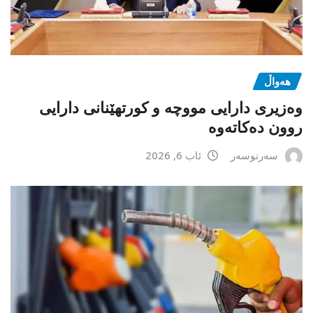
هەواڵ
وەزیری دارایی مووچە و کورتهێنانی دارایی
روون دەکاتەوە
سەرنوسەر
ئاب 6, 2026