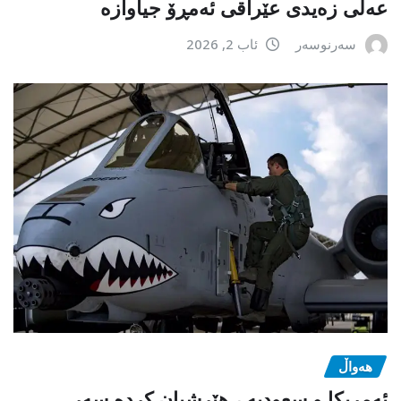
عەلی زەیدی عێراقی ئەمڕۆ جیاوازە
سەرنوسەر
ئاب 2, 2026
هەواڵ
ئەمریکا و سعودیە ، هێرشیان کردە سەر