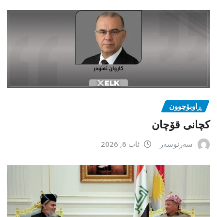
ڕاوبۆچوون
کچانی قۆچان
سەرنوسەر
ئاب 6, 2026