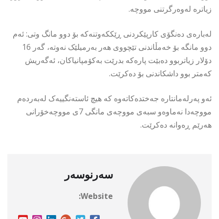
زیاترە لەوەرگرتنی مووچە.
لەبارەی دەنگۆی کارپێکردنی ڕێککەوتنەکە بۆ دوو مانگ وتی: ئەم
دوو مانگە بۆ خەمڵاندنی تێچووی هەر بەرمیلێک نەوتە، گەر 16
دۆلار زیاتربوو دەبێت پارەکە بدرێت بەکۆمپانیاکان، ئەگەریش
کەمتر بوو داشکاندنی بۆ دەکرێت.
ئەو پەرلەمانتارە جەختدەکاتەوە کە هیچ ئاستەنگییەک لەبەردەم
مووچەدا نەماوەو سبەی مووچەی مانگی 7ی مووچەخۆرانی
هەرێم ڕەوانە دەکرێت.
سەرنوسەر
Website: