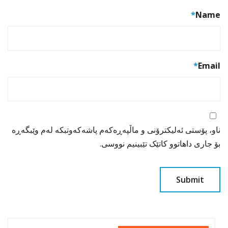
*
Name
*
Email
ناو، پۆستی ئەلیکترۆنی و ماڵپەڕەکەم پاشەکەوتبکە لەم وێبگەڕە
بۆ جاری داهاتوو کاتێک تێبینیم نووسی.