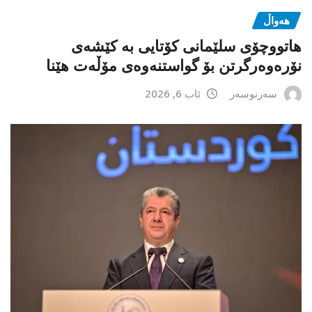
هەواڵ
هاتووچۆی سلێمانی کۆتایی بە کێشەی
نۆرەوەرگرتن بۆ گواستنەوەی مۆڵەت هێنا
سەرنوسەر
ئاب 6, 2026