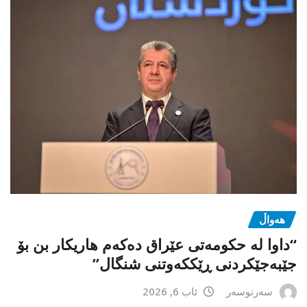
هەواڵ
“داوا لە حكومەتی عێراق دەكەم هاریكار بن بۆ
جێبەجێكردنی ڕێككەوتنی شنگال”
سەرنوسەر
ئاب 6, 2026