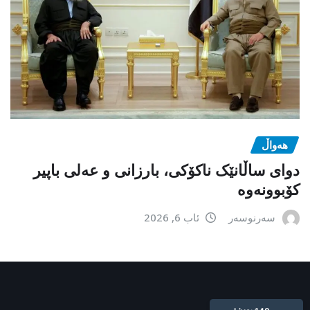
هەواڵ
دوای ساڵانێک ناکۆکی، بارزانی و عەلی باپیر
کۆبوونەوە
سەرنوسەر
ئاب 6, 2026