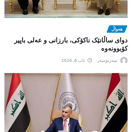
هەواڵ
دوای ساڵانێک ناکۆکی، بارزانی و عەلی باپیر
کۆبوونەوە
سەرنوسەر
ئاب 6, 2026