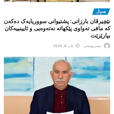
هەواڵ
نێچیرڤان بارزانی: پشتیوانی سووریایەک دەکەن
کە مافی تەواوی پێکهاتە نەتەوەیی و ئایینییەکان
بپارێزێت
سەرنوسەر
ئاب 6, 2026