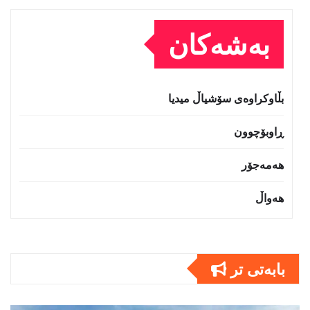
بەشەکان
بڵاوکراوەی سۆشیاڵ میدیا
ڕاوبۆچوون
هەمەجۆر
هەواڵ
بابەتى تر