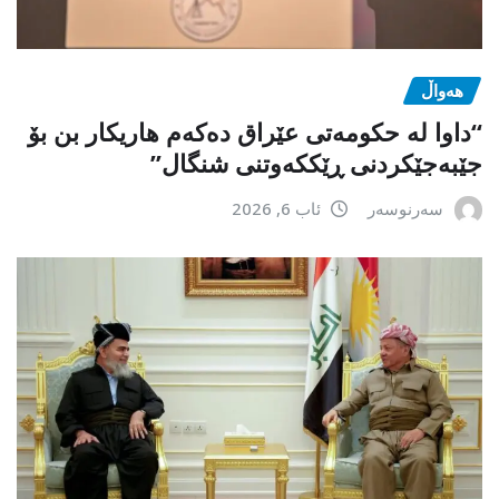
هەواڵ
“داوا لە حكومەتی عێراق دەكەم هاریكار بن بۆ
جێبەجێكردنی ڕێككەوتنی شنگال”
سەرنوسەر
ئاب 6, 2026