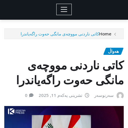
Home
کاتی ناردنی مووچەی مانگی حەوت راگەیاندرا
هەواڵ
کاتی ناردنی مووچەی
مانگی حەوت راگەیاندرا
سەرنوسەر
تشرینی یەکەم 11, 2025
0