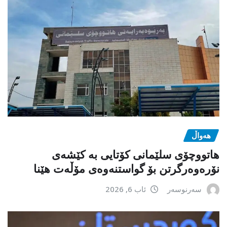
هەواڵ
هاتووچۆی سلێمانی کۆتایی بە کێشەی
نۆرەوەرگرتن بۆ گواستنەوەی مۆڵەت هێنا
سەرنوسەر
ئاب 6, 2026