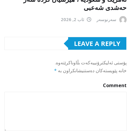
حەشدی شەعبی
سەرنوسەر
ئاب 2, 2026
LEAVE A REPLY
پۆستی ئەلیکترۆنییەکەت بڵاوناکرێتەوە.
خانە پێویستەکان دەستنیشانکراون بە
*
Comment