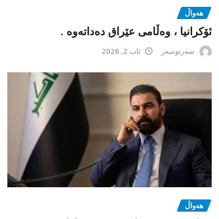
هەواڵ
ئۆکرانیا ، وەڵامی عێراق دەداتەوە .
سەرنوسەر
ئاب 2, 2026
هەواڵ