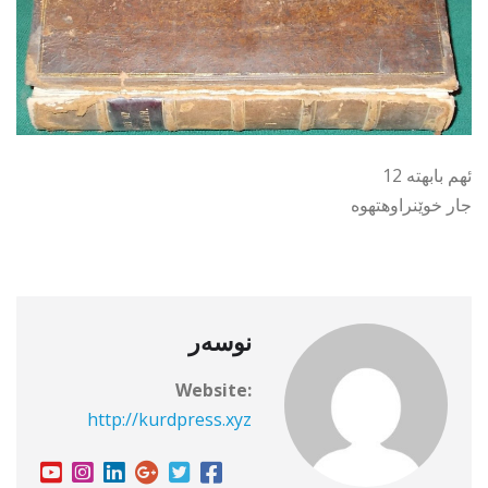
ئهم بابهته 12
جار خوێنراوهتهوه
نوسەر
Website:
http://kurdpress.xyz