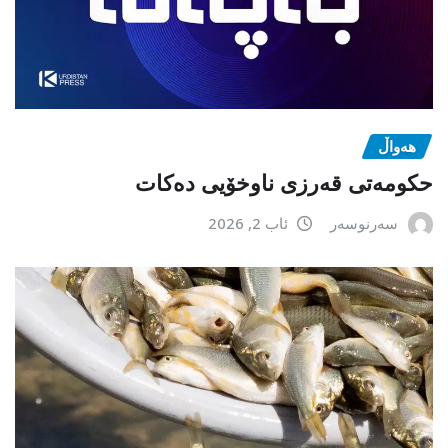
هەواڵ
حکومەتی قەرزی ناوخۆیی دەکات
سەرنوسەر
ئاب 2, 2026