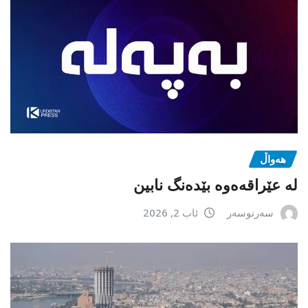
هەواڵ
لە عێراقەەوە بێدەنگ نابین
سەرنوسەر
ئاب 2, 2026