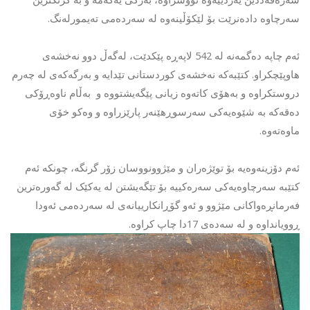
سەرچاوە دادەنرێت بۆ لێکۆڵینەوە لە سەردەمی تەیمورلەنگ.
ئەم چاپە دەگمەنە لە 542 لاپەڕە پێکدێت، لەگەڵ دوو نەخشەی
هاوپێچکراو. کتێبەکە نەخشەی کوردستانی تێدایە و بەرگەکەی لە چەرم
دروستکراوە و بەهۆی کاتەوە زیانی پێگەیشتووە و بەڵام ناوەڕۆکی
دەقەکە بە شێوەیەکی سەرسوڕهێنەر پارێزراوە و وەکو خۆی
ماوەتەوە.
ئەم دۆزینەوەیە بۆ توێژەران و مێژوونووسان زۆر گرنگە، چونکە ئەم
کتێبە سەرچاوەیەکی سەرەکییە بۆ تێگەیشتن لە یەکێک لە گەورەترین
فەرمانڕەواکانی مێژوو و ئەو گۆڕانکارییانەی لە سەردەمی ئەودا
ڕوویانداوە و لە سەدەی 17دا چاپ کراوە.