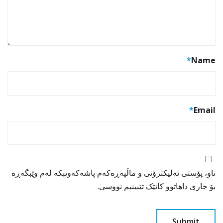
*
Name
*
Email
ناو، پۆستی ئەلیکترۆنی و ماڵپەڕەکەم پاشەکەوتبکە لەم وێبگەڕە
بۆ جاری داهاتوو کاتێک تێبینیم نووسی.