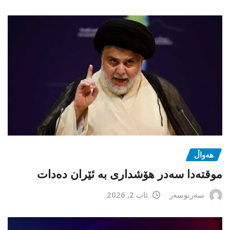
هەواڵ
موقتەدا سەدر هۆشداری بە ئێران دەدات
سەرنوسەر
ئاب 2, 2026