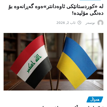
لە «کوردستانێکی ئاوەدانتر»ەوە گەڕانەوە بۆ
دەنگی مۆلیدە!
نوسەر
ئاب 2, 2026
هەواڵ