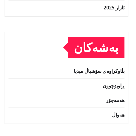
ئازار 2025
بەشەکان
بڵاوکراوەی سۆشیاڵ میدیا
ڕاوبۆچوون
هەمەجۆر
هەواڵ