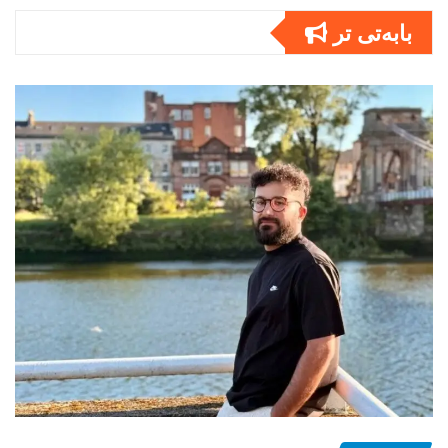
بابەتى تر