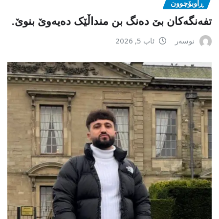
ڕاوبۆچوون
تفەنگەکان بێ دەنگ بن منداڵێک دەیەوێ بنوێ.
نوسەر
ئاب 5, 2026