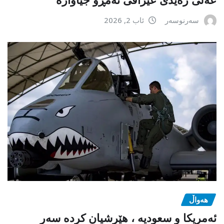
سەرنوسەر
ئاب 2, 2026
هەواڵ
ئەمریکا و سعودیە ، هێرشیان کردە سەر