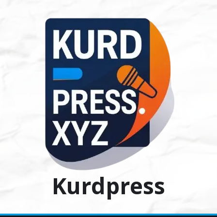
Ski
t
conten
Kurdpress