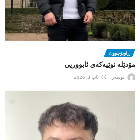
ڕاوبۆچوون
مۆدێلە نوێیەکەى ئابووریی
نوسەر
ئاب 3, 2026