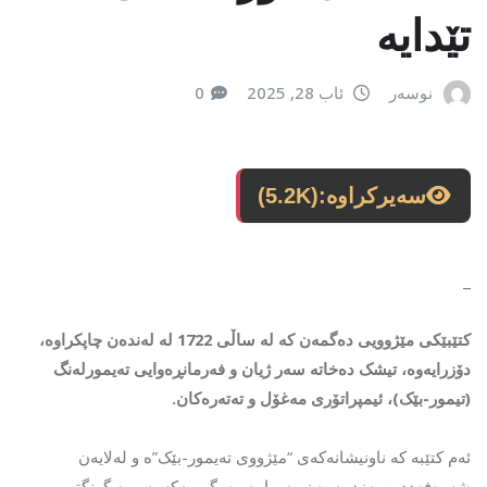
تێدایە
نوسەر
ئاب 28, 2025
0
سەیرکراوە:
(5.2K)
_
کتێبێکی مێژوویی دەگمەن کە لە ساڵی 1722 لە لەندەن چاپکراوە،
دۆزرایەوە، تیشک دەخاتە سەر ژیان و فەرمانڕەوایی تەیمورلەنگ
(تیمور-بێک)، ئیمپراتۆری مەغۆل و تەتەرەکان.
ئەم کتێبە کە ناونیشانەکەی “مێژووی تەیمور-بێک”ە و لەلایەن
شەرەفەددین یەزدییەوە نووسراوە، بەرگی یەکەمە و بە گرنگترین