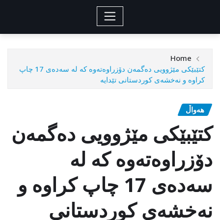
Home
کتێبێکی مێژوویی دەگمەن دۆزراوەتەوە کە لە سەدەی 17 چاپ
کراوە و نەخشەی کوردستانی تێدایە
هەواڵ
کتێبێکی مێژوویی دەگمەن
دۆزراوەتەوە کە لە
سەدەی 17 چاپ کراوە و
نەخشەی کوردستانی