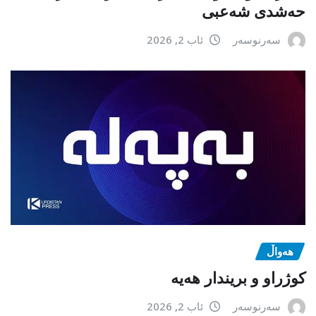
حەشدی شەعبی
سەرنوسەر
ئاب 2, 2026
هەواڵ
كوژراو و بریندار هەیە
سەرنوسەر
ئاب 2, 2026