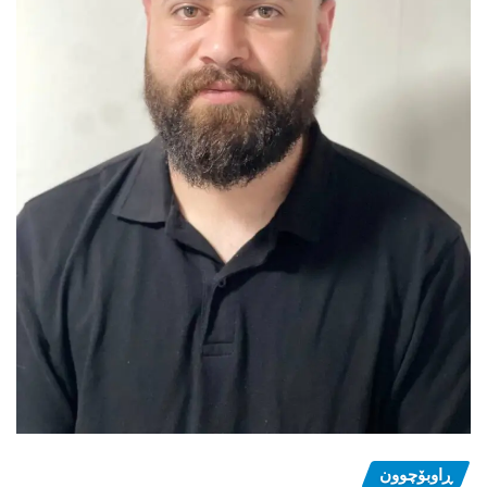
ڕاوبۆچوون