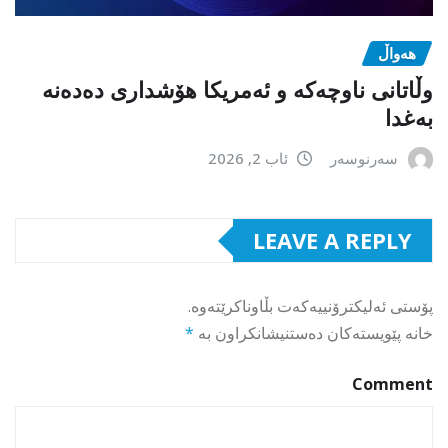
هەواڵ
وڵاتانی ناوچەکە و ئەمریکا هۆشداری دەدەنە
بەغدا
سەرنوسەر
ئاب 2, 2026
LEAVE A REPLY
پۆستی ئەلیکترۆنییەکەت بڵاوناکرێتەوە.
خانە پێویستەکان دەستنیشانکراون بە
*
Comment