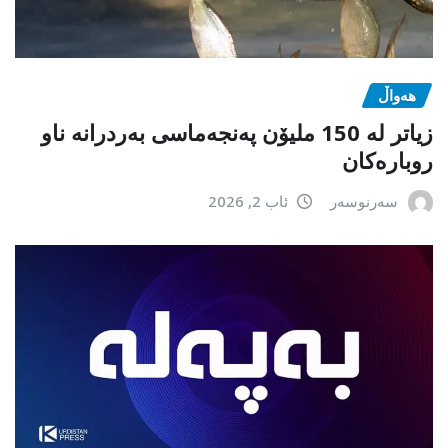
هەواڵ
زیاتر لە 150 ملیۆن پەنجەماسی بەردرانە ناو
روبارەکان
سەرنوسەر
ئاب 2, 2026