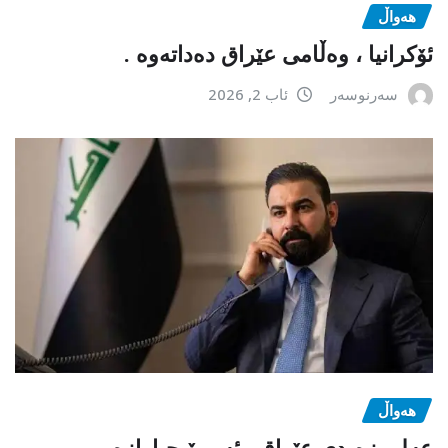
هەواڵ
ئۆکرانیا ، وەڵامی عێراق دەداتەوە .
سەرنوسەر
ئاب 2, 2026
هەواڵ
عەلی زەیدی عێراقی ئەمڕۆ جیاوازە