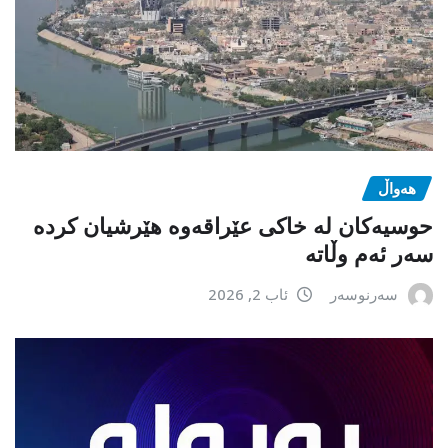
هەواڵ
حوسیەکان لە خاکی عێراقەوە هێرشیان کردە
سەر ئەم وڵاتە
سەرنوسەر
ئاب 2, 2026