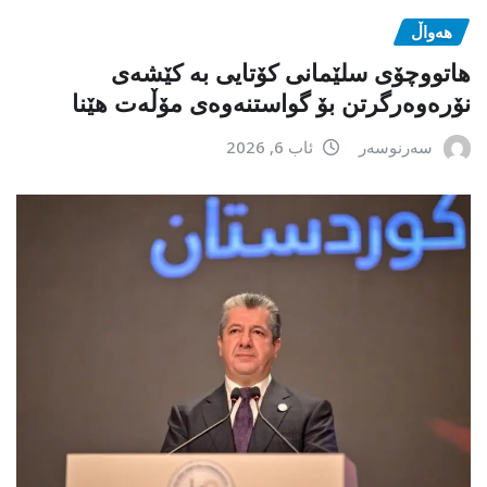
هەواڵ
هاتووچۆی سلێمانی کۆتایی بە کێشەی
نۆرەوەرگرتن بۆ گواستنەوەی مۆڵەت هێنا
سەرنوسەر
ئاب 6, 2026