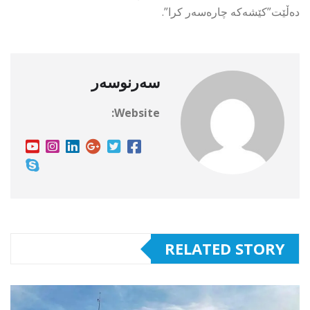
دەڵێت”کێشەکە چارەسەر کرا”.
سەرنوسەر
Website:
RELATED STORY