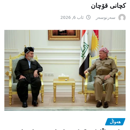
کچانی قۆچان
سەرنوسەر
ئاب 6, 2026
هەواڵ