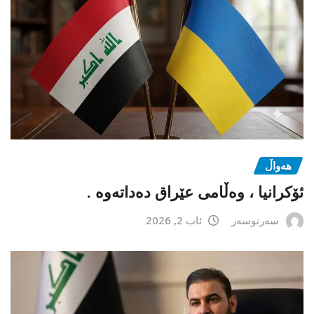
هەواڵ
ئۆکرانیا ، وەڵامی عێراق دەداتەوە .
سەرنوسەر
ئاب 2, 2026