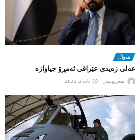
هەواڵ
عەلی زەیدی عێراقی ئەمڕۆ جیاوازە
سەرنوسەر
ئاب 2, 2026