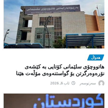
هەواڵ
هاتووچۆی سلێمانی کۆتایی بە کێشەی
نۆرەوەرگرتن بۆ گواستنەوەی مۆڵەت هێنا
سەرنوسەر
ئاب 6, 2026