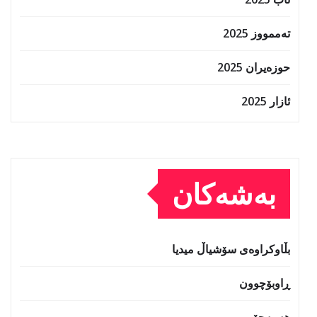
تەممووز 2025
حوزه‌یران 2025
ئازار 2025
بەشەکان
بڵاوکراوەی سۆشیاڵ میدیا
ڕاوبۆچوون
هەمەجۆر