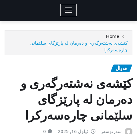
Home
کێشەی نەشتەرگەری و دەرمان لە پارێزگای سلێمانی
چارەسەرکرا
هەواڵ
کێشەی نەشتەرگەری و
دەرمان لە پارێزگای
سلێمانی چارەسەرکرا
سەرنوسەر
ئیلول 16, 2025
0