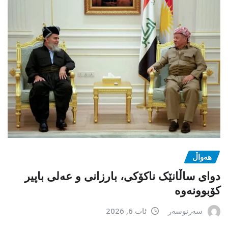
هەواڵ
دوای ساڵانێک ناکۆکی، بارزانی و عەلی باپیر
کۆبوونەوە
سەرنوسەر
ئاب 6, 2026