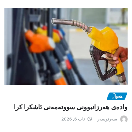
هەواڵ
وادەی هەرزانبوونی سووتەمەنی ئاشکرا کرا
سەرنوسەر
ئاب 6, 2026