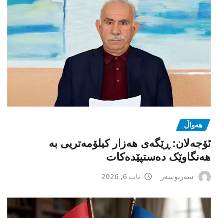
هەواڵ
ئۆجەلان: ڕێگەی هەزار کیلۆمەتریی بە
هەنگاوێک دەستپێدەکات
سەرنوسەر
ئاب 6, 2026