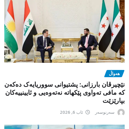
هەواڵ
نێچیرڤان بارزانی: پشتیوانی سووریایەک دەکەن
کە مافی تەواوی پێکهاتە نەتەوەیی و ئایینییەکان
بپارێزێت
سەرنوسەر
ئاب 6, 2026