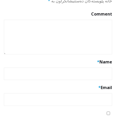
خانە پێویستەکان دەستنیشانکراون بە
*
Comment
*
Name
*
Email