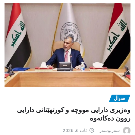
هەواڵ
وەزیری دارایی مووچە و کورتهێنانی دارایی
روون دەکاتەوە
سەرنوسەر
ئاب 6, 2026