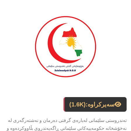
سەیرکراوە:
(1.6K)
تەندروستی سلێمانی لەبارەی گرفتی دەرمان و نەشتەرگەری لە
نەخۆشخانە حکومەییەکانی سلێمانی ڕاگەیەندروی بڵاووکردەوە و