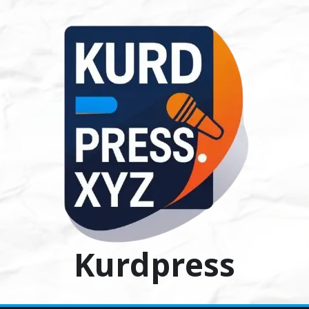
Ski
t
conten
Kurdpress