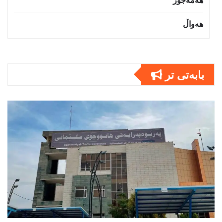
هەواڵ
بابەتى تر