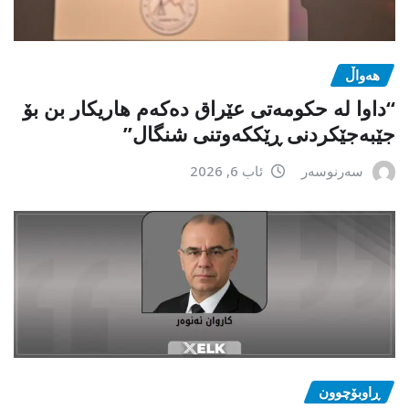
هەواڵ
“داوا لە حكومەتی عێراق دەكەم هاریكار بن بۆ
جێبەجێكردنی ڕێككەوتنی شنگال”
سەرنوسەر
ئاب 6, 2026
ڕاوبۆچوون