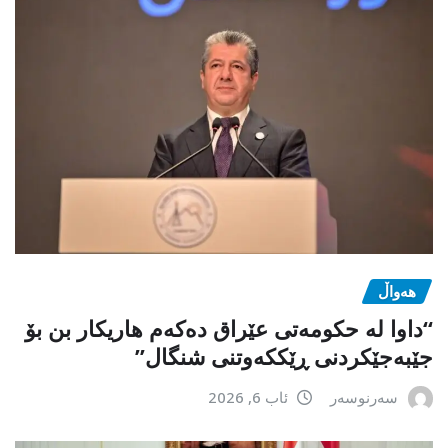
هەواڵ
“داوا لە حكومەتی عێراق دەكەم هاریكار بن بۆ
جێبەجێكردنی ڕێككەوتنی شنگال”
سەرنوسەر
ئاب 6, 2026