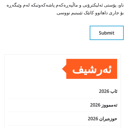
ناو، پۆستی ئەلیکترۆنی و ماڵپەڕەکەم پاشەکەوتبکە لەم وێبگەڕە
بۆ جاری داهاتوو کاتێک تێبینیم نووسی.
ئەرشیف
ئاب 2026
تەممووز 2026
حوزه‌یران 2026