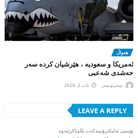
هەواڵ
ئەمریکا و سعودیە ، هێرشیان کردە سەر
حەشدی شەعبی
سەرنوسەر
ئاب 2, 2026
LEAVE A REPLY
پۆستی ئەلیکترۆنییەکەت بڵاوناکرێتەوە.