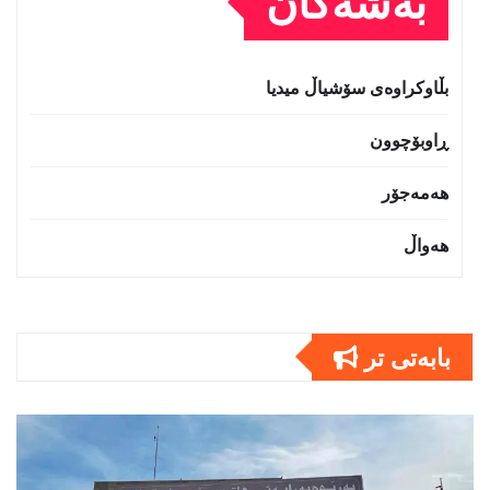
بەشەکان
بڵاوکراوەی سۆشیاڵ میدیا
ڕاوبۆچوون
هەمەجۆر
هەواڵ
بابەتى تر