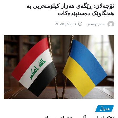
ئۆجەلان: ڕێگەی هەزار کیلۆمەتریی بە
هەنگاوێک دەستپێدەکات
سەرنوسەر
ئاب 6, 2026
هەواڵ