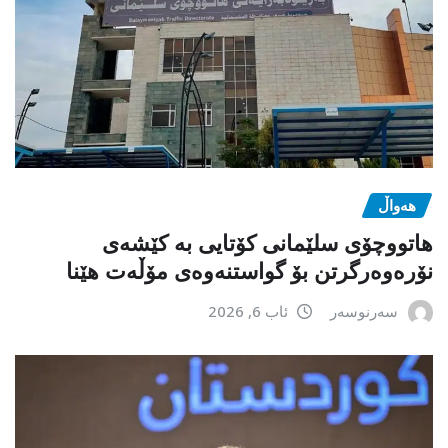
هەواڵ
هاتووچۆی سلێمانی کۆتایی بە کێشەی
نۆرەوەرگرتن بۆ گواستنەوەی مۆڵەت هێنا
سەرنوسەر
ئاب 6, 2026