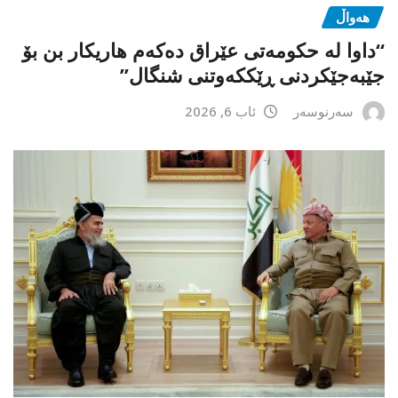
هەواڵ
“داوا لە حكومەتی عێراق دەكەم هاریكار بن بۆ
جێبەجێكردنی ڕێككەوتنی شنگال”
سەرنوسەر
ئاب 6, 2026