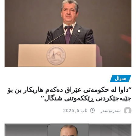
هەواڵ
“داوا لە حكومەتی عێراق دەكەم هاریكار بن بۆ
جێبەجێكردنی ڕێككەوتنی شنگال”
سەرنوسەر
ئاب 6, 2026