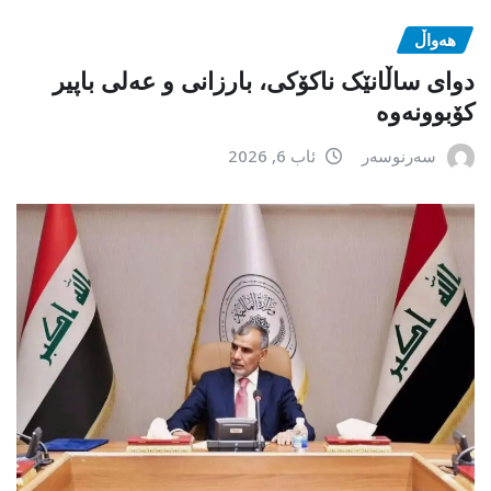
هەواڵ
دوای ساڵانێک ناکۆکی، بارزانی و عەلی باپیر
کۆبوونەوە
سەرنوسەر
ئاب 6, 2026