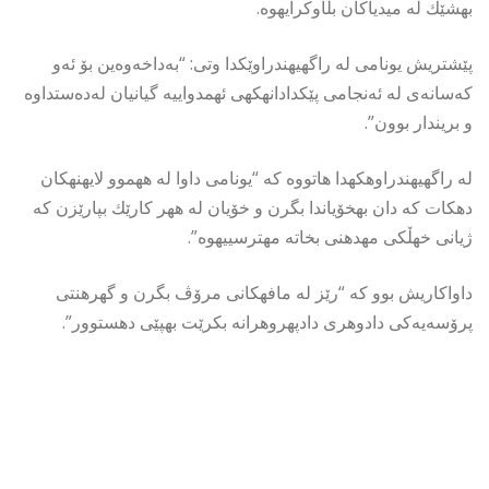
بهشێك له میدیاكان بڵاوكرایهوه.
پێشتریش یونامی له راگهیهندراوێكدا وتی: “بەداخەوەین بۆ ئەو
کەسانەی لە ئەنجامی پێكدادانهكهی ئهمدواییه گیانیان لەدەستداوە
و بریندار بوون”.
له راگهیهندراوهكهدا هاتووه كه “یونامی داوا له ههموو لایهنهكان
دهكات كه دان بهخۆیاندا بگرن و خۆیان له ههر كارێك بپارێزن كه
ژیانی خهڵكی مهدهنی بخاته مهترسییهوه”.
داواكاریش بوو كه “رێز له مافهكانی مرۆڤ بگرن و گهرهنتی
پرۆسەیەکی دادوهری دادپهروهرانه بكرێت بهپێی دهستوور”.