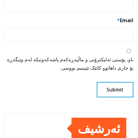
*
Email
ناو، پۆستی ئەلیکترۆنی و ماڵپەڕەکەم پاشەکەوتبکە لەم وێبگەڕە
بۆ جاری داهاتوو کاتێک تێبینیم نووسی.
ئەرشیف