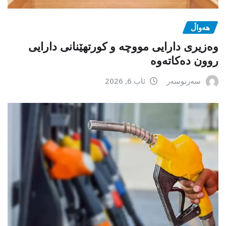
هەواڵ
وەزیری دارایی مووچە و کورتهێنانی دارایی
روون دەکاتەوە
سەرنوسەر
ئاب 6, 2026