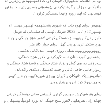
یونامی دهڵێت: “بانگهوازی خۆمان دوپات دهكهینهوه بۆ رێزگرتن له
مافهكانی مرۆڤ و گرهنتیكردنی رێوشوێنی یاسایی پێویست بۆ ئهو
كهسانهی كه لهم رووداوانهدا دهستگیركراون”.
ئهمهش دوای ئهوه دێت كه شهوی پێنجشهممه لهسهر ههینی 21
لهسهر 22ی ئابی 2025 هێزێكی ئهمنی له سلێمانی له هۆتێل
لالهزار نزیكبوونهوه بۆ دهستگیركردنی لاهور شێخ جهنگی و چهند
بهرپرسێكی تری بهرهی گهل، دوای چوار كاتژمێر
رووبهڕووبوونهوه، بەیانی رۆژی ههینی میدیاکانی یەکێتیی
نیشتمانیی کوردستان دەستگیرکردنی لاهور شێخ جەنگی،
سەرۆکی بەرەی گەل و پۆڵاد شێخ جەنگی و ئاسۆ شێخ جەنگی و
رێبوار حامی حاجی غالی و چەند کەسێکی دیکەی راگەیاند،
دواتریش پێكدادانهكان راگیران. بههۆی شهڕهكهوه چهندین كهس
له ههردوولا كوژران و برینداربوون.
دوای هێرشهكهش چهندین گرتهی ڤیدیۆیی ساتی دهستگیركردنی
چهكدارانی هێزهكهی لاهور شێخ جهنگی له تۆڕه كۆمهڵایهتییهكان و