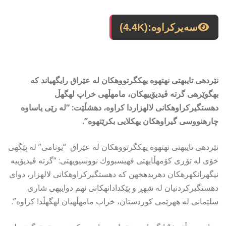
سەیرکراوە:
(4.4K)
نێردهی تایبهتی نهتهوه یهكگرتووهكان له عێراق رایگهیاند كه
بهگوێرهی گرته ڤیدیۆییهكان، مامهڵهی خراپ لهگهڵ
دهستگیركراوهكانی لالهزاردا كراوه، دهشڵێت: “له رێی یاساوه
چارهنووسی گیراوهكان یهكلایی بكرێتهوه”.
نێردهی تایبهتی نهتهوه یهكگرتووهكان له عێراق “یونامی” له پێگهی
خۆی له تۆڕی كۆمهڵایهتی فهیسبووك نووسیویهتی: “گرته ڤیدیۆییه
نیگهرانكهرهكان دهریدهخهن كه دهستگیركراوهكانی لالهزار، دوای
دهستگیركردنیان له شهڕ و پێكدادانهكانی ئهم دواییهی شاری
سلێمانی له ههرێمی كوردستان، خراپ مامهڵهیان لهگهڵدا كراوه”.