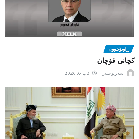
ڕاوبۆچوون
کچانی قۆچان
سەرنوسەر
ئاب 6, 2026