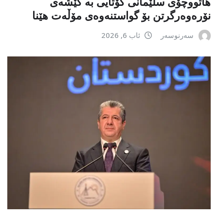
هاتووچۆی سلێمانی کۆتایی بە کێشەی
نۆرەوەرگرتن بۆ گواستنەوەی مۆڵەت هێنا
سەرنوسەر
ئاب 6, 2026