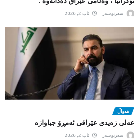
ئۆکرانیا ، وەڵامی عێراق دەداتەوە .
سەرنوسەر
ئاب 2, 2026
هەواڵ
عەلی زەیدی عێراقی ئەمڕۆ جیاوازە
سەرنوسەر
ئاب 2, 2026