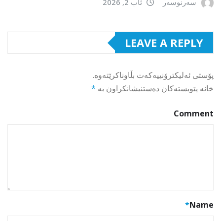
سەرنوسەر
ئاب 2, 2026
LEAVE A REPLY
پۆستی ئەلیکترۆنییەکەت بڵاوناکرێتەوە.
خانە پێویستەکان دەستنیشانکراون بە
*
Comment
*
Name