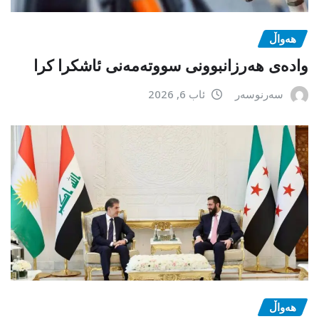
هەواڵ
وادەی هەرزانبوونی سووتەمەنی ئاشکرا کرا
سەرنوسەر
ئاب 6, 2026
هەواڵ