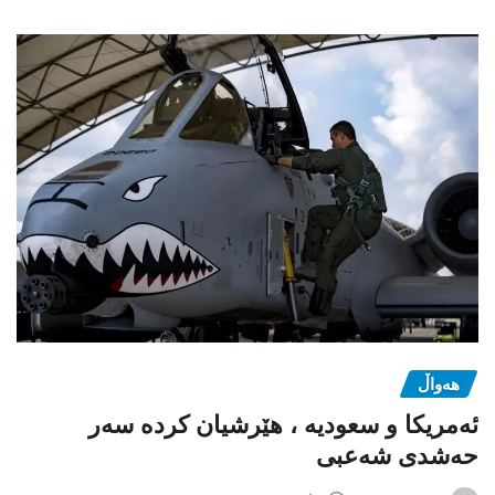
هەواڵ
ئەمریکا و سعودیە ، هێرشیان کردە سەر
حەشدی شەعبی