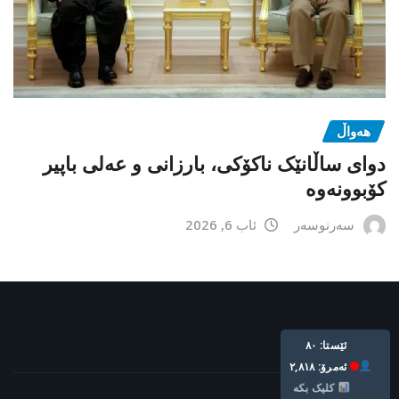
هەواڵ
دوای ساڵانێک ناکۆکی، بارزانی و عەلی باپیر
کۆبوونەوە
سەرنوسەر
ئاب 6, 2026
Live: 80
Today: 2,818
Click Here