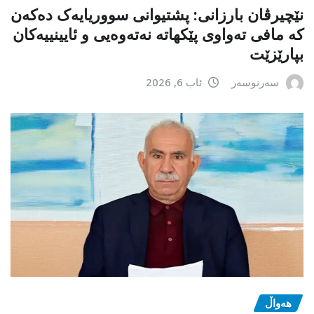
نێچیرڤان بارزانی: پشتیوانی سووریایەک دەکەن
کە مافی تەواوی پێکهاتە نەتەوەیی و ئایینییەکان
بپارێزێت
سەرنوسەر
ئاب 6, 2026
هەواڵ