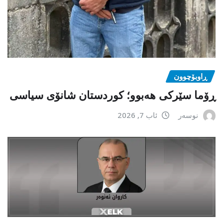
ڕاوبۆچوون
ڕۆما سێرکی هەبوو؛ کوردستان شانۆی سیاسی
نوسەر
ئاب 7, 2026