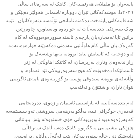
پاسەوان بۆ ململانێ هەرێمییەکان. کاتێک لە سەرەتای ساڵی
٢٠٢٦دا، موشەکەکانی ئێران دووبارە ئاسمانی هەولێر دەپێکن و
شەقامەکانی پایتەخت دەکەنە ئامانجی تۆڵەسەندنەوەکانیان ، ئێمە
وەک بینەرێکی بێدەسەڵات لە خوارەوە وەستاوین، چاوەڕێین
بزانین ئایا ئەمجارەیان پارچەی ئاسنە سوورەوەبووەکە لە کام
گەڕەک یان ماڵی کام هاوڵاتیی مەدەنی دەکەوێتە خوارەوە. ئەمە
ئەو دۆخەیە کە ئاسایش تیایدا بووەتە تەنها وشەیەک بۆ
ڕازاندنەوەی وتاری بەرپرسان، لە کاتێکدا هاوڵاتی لە ژێر
ئاسمانێکدا دەخەوێت کە هیچ سەروەرییەکی تێدا نەماوە، و
وڵاتەکەی بووەتە سندوقی پۆستە بۆ گۆڕینەوەی نامەی ئاگریینی
نێوان تاران، واشنتۆن و تەلئەبیب.
ئەم بێدەسەڵاتییە لە پاراستنی ئاسمان و زەوی، دەرەنجامی
قەدەری جوگرافی نییە، بەڵکو بەرهەمی سروشتی ئەو سیستمەیە
کە بەرژەوەندییە ئابوورییەکانی خۆی خستووەتە پێش بنیاتنانی
هێزێکی نیشتمانیی یەکگرتوو. کاتێک دەسەڵاتێک سەرقاڵی
دابەشکردنی خاڵە سنوورییەکان بێت لەگەڵ وڵاتانی دراوسێ،