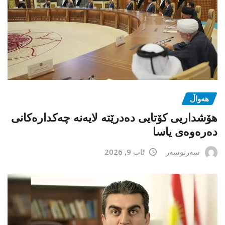
هەواڵ
هۆشداریی کۆتایی دەدرێتە لایەنە چەکدارەکانی
دەرەوەی یاسا
سەرنوسەر
ئاب 9, 2026