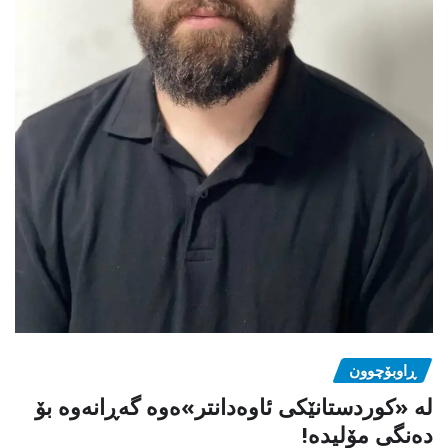
ڕاوبۆچوون
لە «کوردستانێکی ئاوەدانتر»ەوە گەڕانەوە بۆ
دەنگی مۆلیدە!