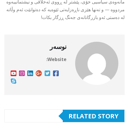
مانەوەی سیاسیی خۆی، پێشتر لە ڕووی ئەخلاقی و نیشتمانییەوە
مردووە — و تەنها هێزی ناڕەزایەتی ئێوەیە کە دەتوانێت ئەم وڵاتە
لە دەستی ئەو بازرگانانەی جەنگ ڕزگار بکات!
نوسەر
Website:
RELATED STORY