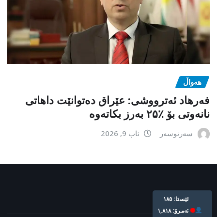
هەواڵ
فەرهاد ئەترووشی: عێراق دەتوانێت داهاتی
نانەوتی بۆ ٪۲۵ بەرز بکاتەوە
سەرنوسەر
ئاب 9, 2026
Live: 185
Today: 1,818