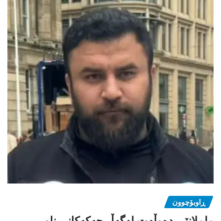
ڕاوبۆچوون
ململانێی دەوڵەت لەگەڵ چەکەکانی ناو