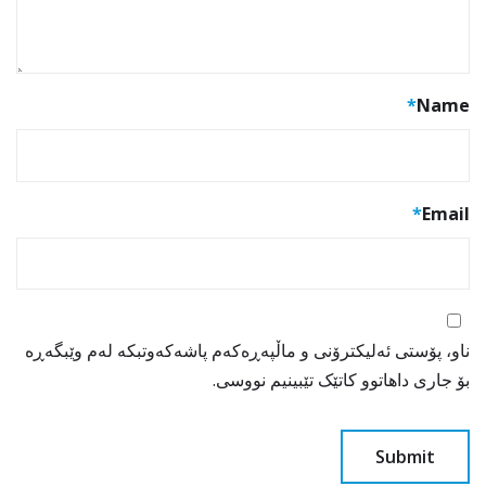
*
Name
*
Email
ناو، پۆستی ئەلیکترۆنی و ماڵپەڕەکەم پاشەکەوتبکە لەم وێبگەڕە
بۆ جاری داهاتوو کاتێک تێبینیم نووسی.