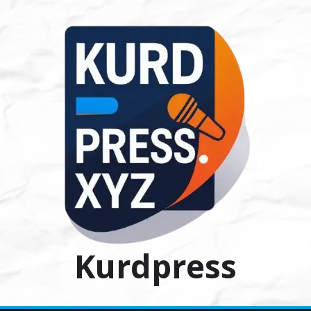
Ski
t
conten
Kurdpress