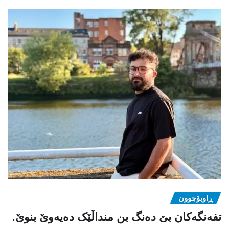
ڕاوبۆچوون
تفەنگەکان بێ دەنگ بن منداڵێک دەیەوێ بنوێ.