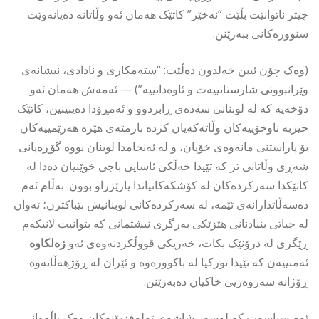
چیتر ناتوانێت بڵێت “نەخێر” کاتێک هەمان ئەو وڵاتانە دەیانەوێت
سنوورەکانی ببەزێنن.
(وەک چۆن ئیبن خەلدون دەڵێت: “ستەمکاری و نادادی، نیشانەی
وێرانبوونی شارستانییەت و ئاوەدانییە”) — ئەمەش هەمان ئەو
دۆخەیە کە لە لوبنانی سەدەی ڕابردوو و ئەمڕۆدا دەیبینین، کاتێک
حیزبە ناوخۆییەکان وڵاتەکەیان کردە بارمتەی هێزە هەرێمییەکان
بۆ پاراستنی مانەوەی خۆیان، و لە ئەنجامدا لوبنان بووە گۆڕەپانی
شەڕی وڵاتانی تر کە تێیدا خەڵکی ئاسایی باجی خوێنیان دەدا لە
کاتێکدا سەرکردەکان لە کۆشکەکانیاندا پارێزراو بوون. بەڵام ئەم
دەسەڵاتدارانەی ئێمە، لە سەرکردەکانی لوبنانیش بێباکترن؛ ئەوان
لە جیاتی بنیادنانی هێزێکی بەرگری نیشتمانی کە بتوانیت لانیکەم
ڕێگری لە درۆنێک بکات، خەریکی قووڵکردنەوەی ئەو
زەلکاوە
ئەمنییەن کە تێیدا تورکیا لە باکوورەوە و ئێران لە ڕۆژهەڵاتەوە
ڕۆژانە سەروەریی خاکیان دەبەزێنن.
ئەم سیاسەت کە لەسەر شاشەی تەلەفزیۆنەکان وەک پاڵەوانی