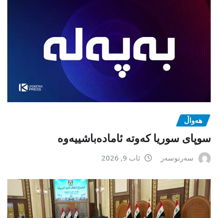
هەواڵ
سوپای سوریا کەوتە ئامادەباشییەوە
سەرنوسەر
ئاب 9, 2026