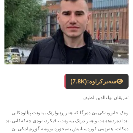
سەیرکراوە:
(7.8K)
ئەریڤان بهاءالدین لطیف
وەک خانوویەکی بێ دەرگا کە هەر ڕێبوارێک بیەوێت پێڵاوەکانی
تێدا دەردەهێنێت و هەر دزێک بیەوێت تاقیکردنەوەی چەکەکانی تێدا
دەکات، هەرێمی کوردستانیش بەمجۆرە بووەتە گۆڕەپانێکی بێ