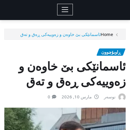
Home
ئاسمانێکی بێ خاوەن و زەوییەکی ڕەق و تەق
ڕاوبۆچوون
ئاسمانێکی بێ خاوەن و
زەوییەکی ڕەق و تەق
نوسەر
مارس 10, 2026
0