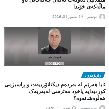
ماڵەکەی خۆیدا
نوسەر
تەموز 31, 2026
ڕاوبۆچوون
ئایا هەرێم لە بەردەم دیکتاتۆرییەت و ڕاسیزمی
کوردیدایە یاخود مەترسی لەبەریەک
هەڵوەشانەوە؟
سەرنوسەر
تەموز 30, 2026