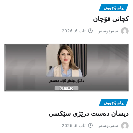
ڕاوبۆچوون
کچانی قۆچان
سەرنوسەر
ئاب 6, 2026
ڕاوبۆچوون
دیسان دەست درێژی سێکسی
سەرنوسەر
ئاب 6, 2026