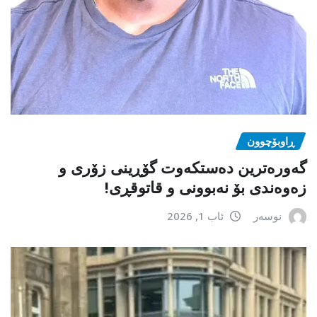
ڕاوبۆچوون
گەورەترین دەستکەوت گۆڕینی زۆری و
زەوەندی بۆ نەبوونی و قاتوقڕی!
نوسەر
ئاب 1, 2026