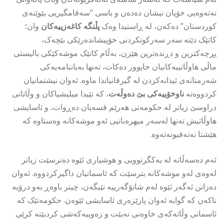
نەتەوەیی خۆیان نیشان دەدەن و باسی “سەقامگیریی بێوێنەی
کوردستان” دەکەن، لە ڕاستیدا وەک
پڵنگە کاغەزییەکان
وان؛
کاتێک دێتە سەر سەرکوتکردنی خۆپیشاندەرێکی بێچەک،
پڕچەکترین و دڕندەترین هێزن، بەڵام کاتێک موشەکێکی بالیستی
ماڵی هاوڵاتییەکانیان خاپوور دەکات، تەنها بەیاننامەیەکی
شەرمنانەی ئیدانەکردن لە گیرفانیاندا ماوە. ئەوان نیشتمانیان
کردووەتە
ناوخۆییەکی بێ دەوڵەت
، کە تێیدا میلیشیاکان و وڵاتانی
دراوسێ زیاتر لە حکومەتی هەرێم قسەیان دەڕوات، و ئاسایشی
هاوڵاتیش تەنها لەسەر میهرەبانیی ئەو موشەکانە وەستاوە کە
هێشتا نەتەقیونەتەوە.
ئەم دەسەڵاتە لە یەکگرتوویی و هوشیاری ئێوە دەترسێت زیاتر
لەوەی لەو موشەکانە بترسێت کە ئاسمانیان داگیرکردووە. ئەوان
دەزانن ئەگەر ئێوە لەم شانۆگەرییە تێبگەن، چیتر باوەڕ بەو درۆیە
ناکەن کە گوایە ئەوان پارێزەری ئاسایشی ئێوەن. حکومەتێک کە
ئاسمانی وڵاتەکەی خاوەنی نەبێت و زەوییەکەشی کردبێتە کرێی