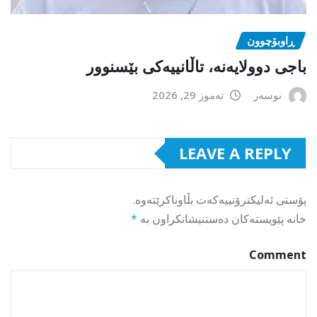
ڕاوبۆچوون
باجی دوولایەنە، تاڵانییەکی بێسنوور
نوسەر
تەموز 29, 2026
LEAVE A REPLY
پۆستی ئەلیکترۆنییەکەت بڵاوناکرێتەوە.
خانە پێویستەکان دەستنیشانکراون بە
*
Comment