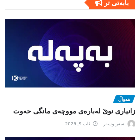
بابەتى تر
هەواڵ
زانیاری نوێ لەبارەی مووچەی مانگی حەوت
سەرنوسەر
ئاب 9, 2026