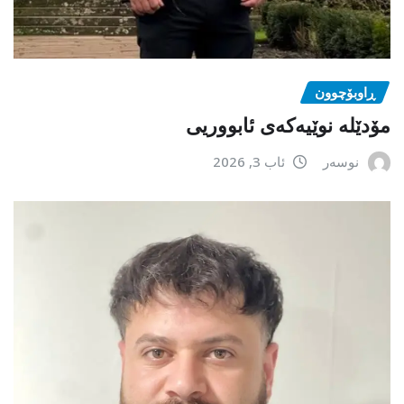
ڕاوبۆچوون
مۆدێلە نوێیەکەى ئابووریی
نوسەر
ئاب 3, 2026