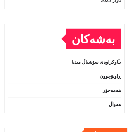
ئازار 2025
بەشەکان
بڵاوکراوەی سۆشیاڵ میدیا
ڕاوبۆچوون
هەمەجۆر
هەواڵ