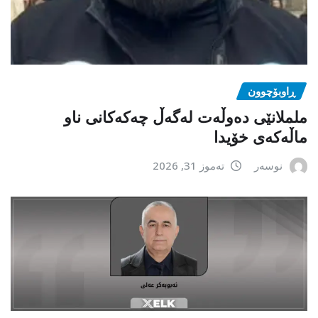
ڕاوبۆچوون
ململانێی دەوڵەت لەگەڵ چەکەکانی ناو
ماڵەکەی خۆیدا
نوسەر
تەموز 31, 2026