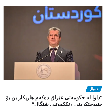
هەواڵ
“داوا لە حكومەتی عێراق دەكەم هاریكار بن بۆ
جێبەجێكردنی ڕێككەوتنی شنگال”