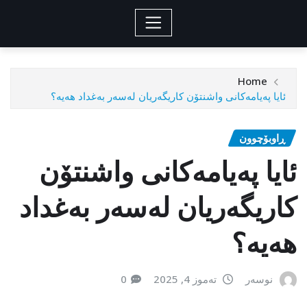
Home
ئایا پەیامەکانی واشنتۆن کاریگەریان لەسەر بەغداد هەیە؟
ڕاوبۆچوون
ئایا پەیامەکانی واشنتۆن
کاریگەریان لەسەر بەغداد
هەیە؟
نوسەر
تەموز 4, 2025
0