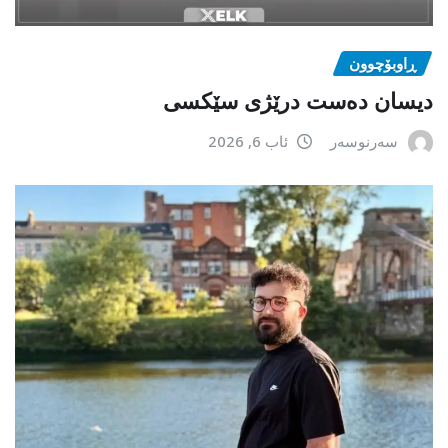
ڕاوبۆچوون
دیسان دەست درێژی سێکسی
سەرنوسەر
ئاب 6, 2026