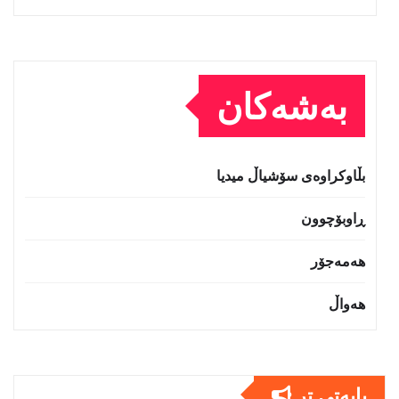
بەشەکان
بڵاوکراوەی سۆشیاڵ میدیا
ڕاوبۆچوون
هەمەجۆر
هەواڵ
بابەتى تر