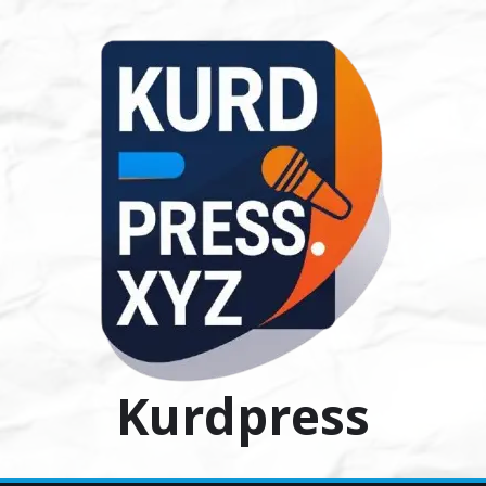
Ski
t
conten
Kurdpress