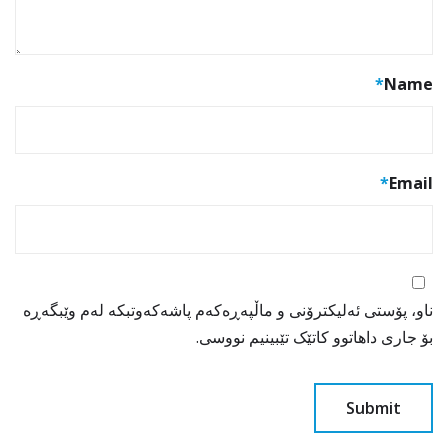
*
Name
*
Email
ناو، پۆستی ئەلیکترۆنی و ماڵپەڕەکەم پاشەکەوتبکە لەم وێبگەڕە
بۆ جاری داهاتوو کاتێک تێبینیم نووسی.