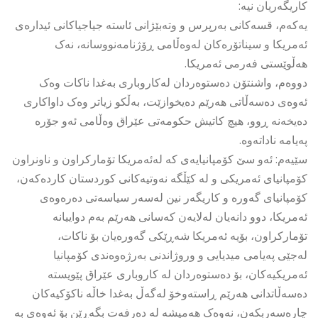
کاریگەریان نیە:
یەکەم، قسەکانی بەرپرس و وتەبێژانی ئاستە جیاجیاکانی ئیدارەی
ئەمریکا و سیناتۆرەکان لەوەڵامی ڕۆژنامەنووسانە، نەک
هەڵوێستی فەرمی ئەمریکا.
دووەم، واشنتۆن دەستوەردان لەکاروباری بەغدا ناکات وەک
ئەوەی دەسەڵاتی هەرێم دەیخوازێت، بەڵکو زیاتر وەک داواکاری
دەیخەنە ڕوو، هیچ کاتیش حکومەتی عێراق وەڵامی ئەو جۆرە
پەیامە ناداتەوە.
سێیەم: ئەو سێ کۆمپانیایەی کە لەئەمریکا تۆمارکراون و ناونراون
کۆمپانیای ئەمریکی و لە کێڵگە نەوتیەکانی کوردستان کاردەکەن،
کۆمپانیای گەورە و کاریگەر نین لەسەر سیاسەتی دەرەوەی
ئەمریکا، دوو دانەیان لەلایەن کەسانی هەرێم بەم دواییانە
تۆمارکراون، بۆیە ئەمریکا شەڕێکی گەورەیان بۆ ناکات،
لەجێی پەیامی میدیایی و وروژاندنی بەرژەوەندی کۆمپانیا
ئەمریکیەکان، بۆ دەستوەردان لە کاروباری عێراق پێویستە
دەسەڵاتدانی هەرێم ڕاستەوخۆ لەگەڵ بەغدا خاڵە ناکۆکیەکان
چارەسەربکەن، نەوەک هەمیشە لە دەرفەت بگەڕێن بۆ ئەوەی بە