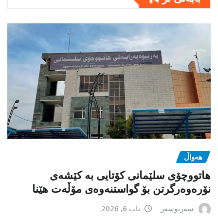
هەواڵ
هاتووچۆی سلێمانی کۆتایی بە کێشەی
نۆرەوەرگرتن بۆ گواستنەوەی مۆڵەت هێنا
سەرنوسەر
ئاب 6, 2026