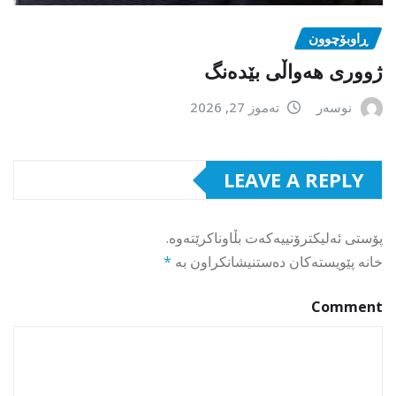
ڕاوبۆچوون
ژووری هەواڵی بێدەنگ
نوسەر
تەموز 27, 2026
LEAVE A REPLY
پۆستی ئەلیکترۆنییەکەت بڵاوناکرێتەوە.
خانە پێویستەکان دەستنیشانکراون بە
*
Comment