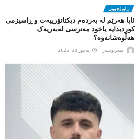
ڕاوبۆچوون
ئایا هەرێم لە بەردەم دیکتاتۆرییەت و ڕاسیزمی
کوردیدایە یاخود مەترسی لەبەریەک
هەڵوەشانەوە؟
سەرنوسەر
تەموز 30, 2026