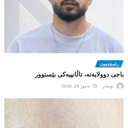
ڕاوبۆچوون
باجی دوولایەنە، تاڵانییەکی بێسنوور
نوسەر
تەموز 29, 2026