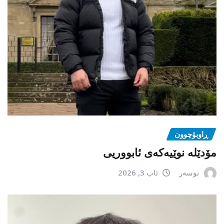
ڕاوبۆچوون
مۆدێلە نوێیەکەى ئابووریی
نوسەر
ئاب 3, 2026