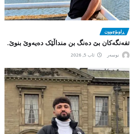
ڕاوبۆچوون
تفەنگەکان بێ دەنگ بن منداڵێک دەیەوێ بنوێ.
نوسەر
ئاب 5, 2026