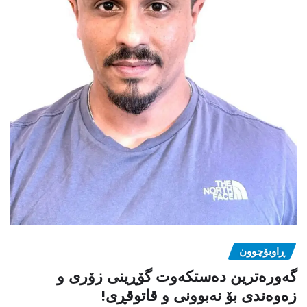
ڕاوبۆچوون
گەورەترین دەستکەوت گۆڕینی زۆری و
زەوەندی بۆ نەبوونی و قاتوقڕی!