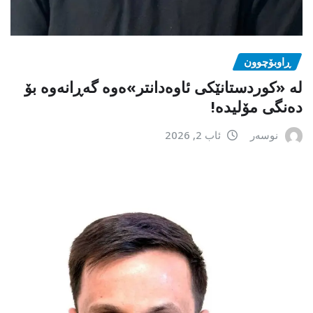
ڕاوبۆچوون
لە «کوردستانێکی ئاوەدانتر»ەوە گەڕانەوە بۆ
دەنگی مۆلیدە!
نوسەر
ئاب 2, 2026