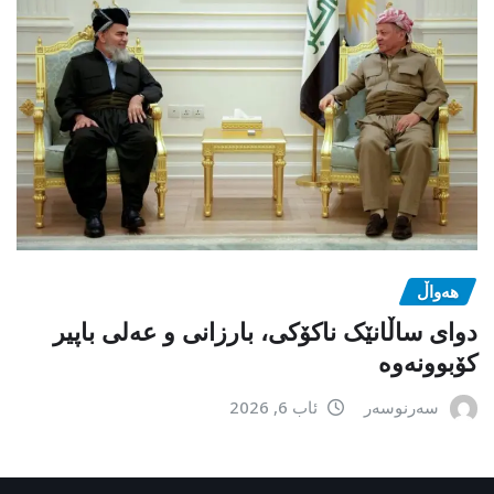
هەواڵ
دوای ساڵانێک ناکۆکی، بارزانی و عەلی باپیر
کۆبوونەوە
سەرنوسەر
ئاب 6, 2026