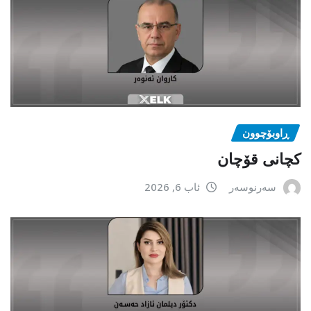
ڕاوبۆچوون
کچانی قۆچان
سەرنوسەر
ئاب 6, 2026