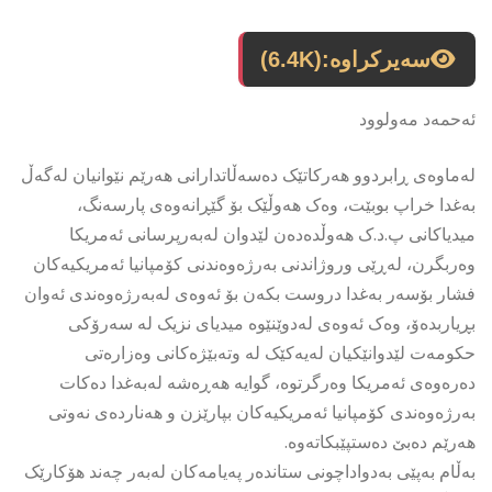
سەیرکراوە:
(6.4K)
ئەحمەد مەولوود
لەماوەی ڕابردوو هەرکاتێک دەسەڵاتدارانی هەرێم نێوانیان لەگەڵ
بەغدا خراپ بوبێت، وەک هەوڵێک بۆ گێڕانەوەی پارسەنگ،
میدیاکانی پ.د.ک هەوڵدەدەن لێدوان لەبەرپرسانی ئەمریکا
وەربگرن، لەڕێی وروژاندنی بەرژەوەندنی کۆمپانیا ئەمریکیەکان
فشار بۆسەر بەغدا دروست بکەن بۆ ئەوەی لەبەرژەوەندی ئەوان
بڕیاربدەۆ، وەک ئەوەی لەدوێنێوە میدیای نزیک لە سەرۆکی
حکومەت لێدوانێکیان لەیەکێک لە وتەبێژەکانی وەزارەتی
دەرەوەی ئەمریکا وەرگرتوە، گوایە هەڕەشە لەبەغدا دەکات
بەرژەوەندی کۆمپانیا ئەمریکیەکان بپارێزن و هەناردەی نەوتی
هەرێم دەبێ دەستپێبکاتەوە.
بەڵام بەپێی بەدواداچونی ستاندەر پەیامەکان لەبەر چەند هۆکارێک