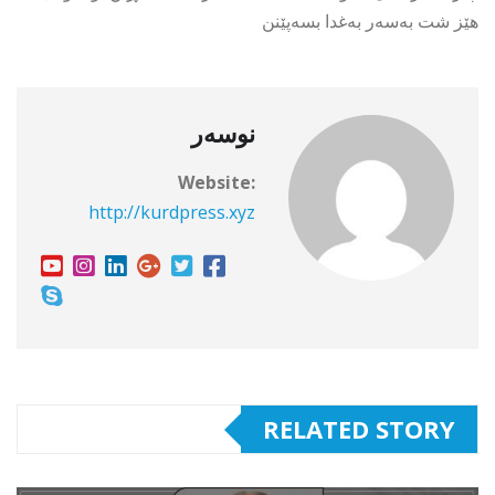
هێز شت بەسەر بەغدا بسەپێنن
نوسەر
Website:
http://kurdpress.xyz
RELATED STORY