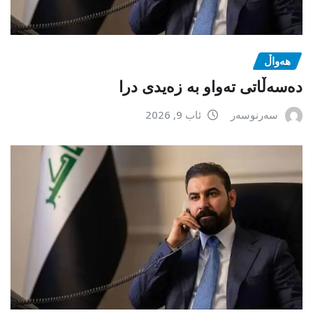
هەواڵ
دەسەڵاتی تەواو بە زەیدی درا
سەرنوسەر
ئاب 9, 2026