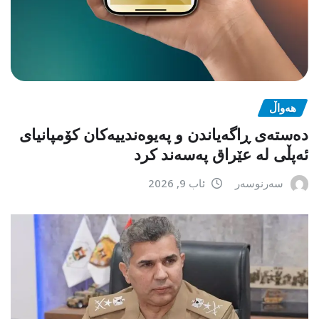
هەواڵ
دەستەی ڕاگەیاندن و پەیوەندییەکان کۆمپانیای
ئەپڵی لە عێراق پەسەند کرد
سەرنوسەر
ئاب 9, 2026