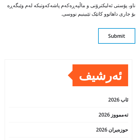
ناو، پۆستی ئەلیکترۆنی و ماڵپەڕەکەم پاشەکەوتبکە لەم وێبگەڕە
بۆ جاری داهاتوو کاتێک تێبینیم نووسی.
ئەرشیف
ئاب 2026
تەممووز 2026
حوزه‌یران 2026