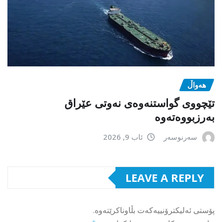
هەواڵ
تێچووی گواستنەوەی نەوتی عێراق
بەرزبووەتەوە
سەرنوسەر
ئاب 9, 2026
LEAVE A REPLY
پۆستی ئەلیکترۆنییەکەت بڵاوناکرێتەوە.