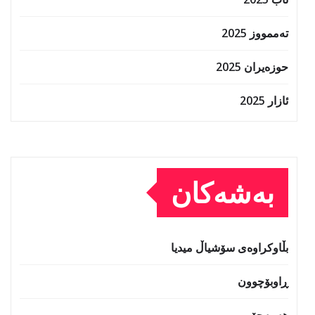
تەممووز 2025
حوزه‌یران 2025
ئازار 2025
بەشەکان
بڵاوکراوەی سۆشیاڵ میدیا
ڕاوبۆچوون