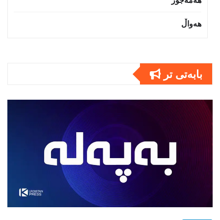
هەمەجۆر
هەواڵ
بابەتى تر