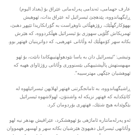
عارف حهمامی، ئەندامی پەرلەمانی عێراق بۆ (بغداد الیوم)
ڕایگهیاندووه، پێدهچێ ئیسرائیل له عێراق بدات، ئهوهیش
بههۆكارگهڵێك، رۆژههڵاتی ناوهڕاست به گۆرانكاریدا تێپهڕ دهبێ،
ئهمریكاش گڵۆپی سهوزی بۆ ئیسرائیل ههڵكردووه، كه هێرش
بكاته سهر كۆمهڵێك له وڵاتانی عهرهبی، كه دواترینیان قهتهر بوو.
وتیشی: “ئیسرائیل دان به یاسا نێودهوڵهتییهكاندا نانێت، بۆ ئهو
مهبهستهش پاڵپشتییهكی بێسنووری وڵاتانی رۆژئاوای ههیه كه
ئهوهشیان جێگهی مهترسییه”.
ڕاشیگهیاندووە، به ئامانجگرتنی قهتهر لهلایهن ئیسرائیلهوه له
كاتێكدایه كه قهتهر نزیكه له واشنتۆن، لهولاشهوه ئیسرائیل
بێگوێدانه هیچ شتێك، قهتهری بۆردومان كرد.
ئەو پەرلەمانتارە ئاماژهی بۆ ئهوهشكرد، عێراقیش بهدهر نیه لهو
وڵاتانهی ئیسرائیل دهیهوێ هێرشیان بكاته سهر و لهسهر ههمووان