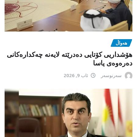
هەواڵ
هۆشداریی کۆتایی دەدرێتە لایەنە چەکدارەکانی
دەرەوەی یاسا
سەرنوسەر
ئاب 9, 2026