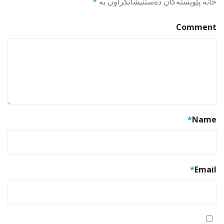
خانە پێویستەکان دەستنیشانکراون بە
*
Comment
*
Name
*
Email