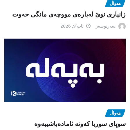
هەواڵ
زانیاری نوێ لەبارەی مووچەی مانگی حەوت
سەرنوسەر
ئاب 9, 2026
هەواڵ
سوپای سوریا کەوتە ئامادەباشییەوە