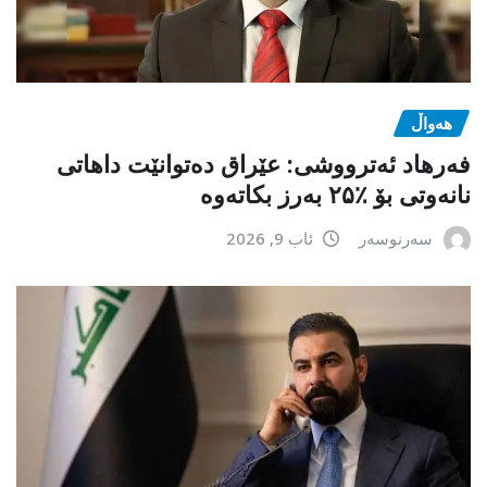
هەواڵ
فەرهاد ئەترووشی: عێراق دەتوانێت داهاتی
نانەوتی بۆ ٪۲۵ بەرز بکاتەوە
سەرنوسەر
ئاب 9, 2026