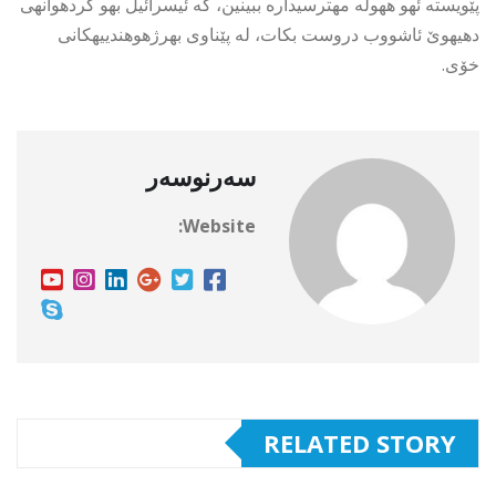
پێویسته ئهو ههوڵه مهترسیداره ببینین، كه ئیسرائیل بهو كردهوانهی
دهیهوێ ئاشووب دروست بكات، له پێناوی بهرژهوهندییهكانی
خۆی.
سەرنوسەر
Website:
RELATED STORY