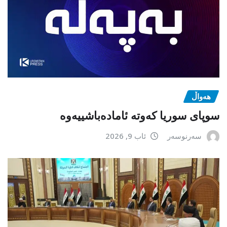
هەواڵ
سوپای سوریا کەوتە ئامادەباشییەوە
سەرنوسەر
ئاب 9, 2026