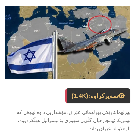
سەیرکراوە:
(1.4K)
پهرلهمانتارێكی پهرلهمانی عێراق، هۆشداریی داوه لهوهی كه
ئهمریكا ئهمجارهیان گڵۆپی سهوزی بۆ ئیسرائیل ههڵكردووه،
تاوهكو له عێراق بدات.