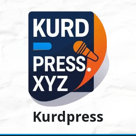
Ski
t
conten
Kurdpress