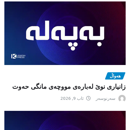
هەواڵ
زانیاری نوێ لەبارەی مووچەی مانگی حەوت
سەرنوسەر
ئاب 9, 2026