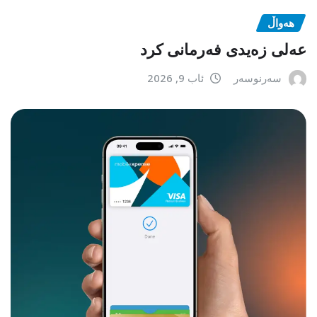
هەواڵ
عەلی زەیدی فەرمانی کرد
سەرنوسەر
ئاب 9, 2026