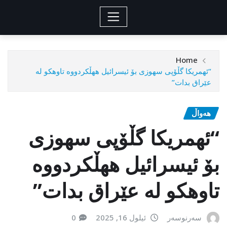
Home
“ئهمریكا گڵۆپی سهوزی بۆ ئیسرائیل ههڵكردووه تاوهكو له
عێراق بدات”
هەواڵ
“ئهمریكا گڵۆپی سهوزی
بۆ ئیسرائیل ههڵكردووه
تاوهكو له عێراق بدات”
سەرنوسەر
ئیلول 16, 2025
0