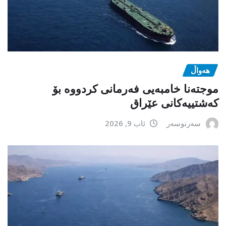
هەواڵ
موجتەنا خامبەیی فەرمانی کردووە بۆ
کەشتییەکانی عێراق
سەرنوسەر
ئاب 9, 2026