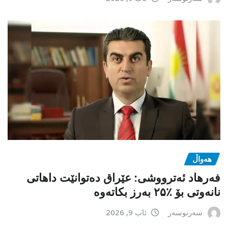
هەواڵ
فەرهاد ئەترووشی: عێراق دەتوانێت داهاتی
نانەوتی بۆ ٪۲۵ بەرز بکاتەوە
سەرنوسەر
ئاب 9, 2026