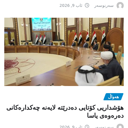
سەرنوسەر
ئاب 9, 2026
هەواڵ
هۆشداریی کۆتایی دەدرێتە لایەنە چەکدارەکانی
دەرەوەی یاسا
سەرنوسەر
ئاب 9, 2026