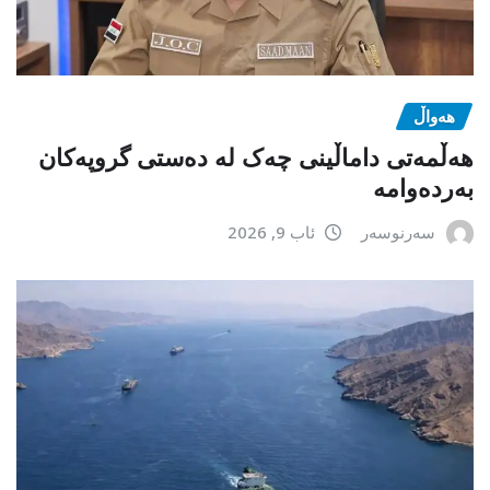
هەواڵ
هەڵمەتی داماڵینی چەک لە دەستی گروپەکان
بەردەوامە
سەرنوسەر
ئاب 9, 2026