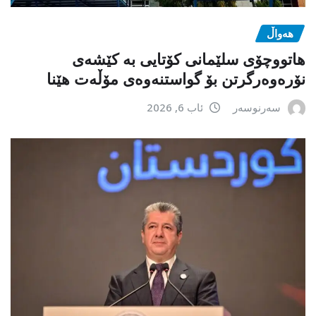
هەواڵ
هاتووچۆی سلێمانی کۆتایی بە کێشەی
نۆرەوەرگرتن بۆ گواستنەوەی مۆڵەت هێنا
سەرنوسەر
ئاب 6, 2026