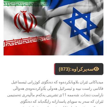
سەیرکراوە:
(873)
میدیاکانی ئێران بلاویانکردەوە کە دەنگۆی کوژرانی ئیسماعیل
قائامی راست نییە و ئیسرائیل هەوڵی بڵاوکردنەوەی هەواڵی
ناراست دەدات. شەممە 11ی تشرینی یەکەم ماڵپەری تەسنیمی
ئێران کە سەر بە سوپای پاسدارانە رایگەیاند کە دەنگۆی