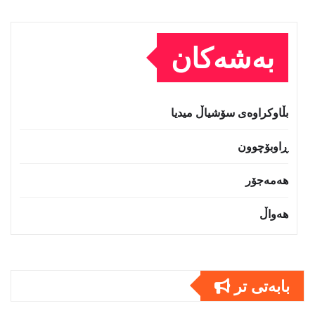
بەشەکان
بڵاوکراوەی سۆشیاڵ میدیا
ڕاوبۆچوون
هەمەجۆر
هەواڵ
بابەتى تر