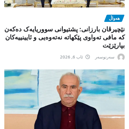
هەواڵ
نێچیرڤان بارزانی: پشتیوانی سووریایەک دەکەن
کە مافی تەواوی پێکهاتە نەتەوەیی و ئایینییەکان
بپارێزێت
سەرنوسەر
ئاب 6, 2026