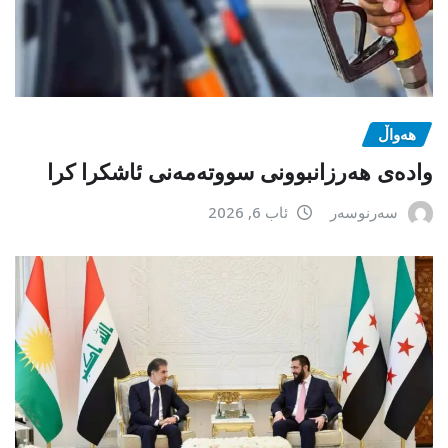
هەواڵ
وادەی هەرزانبوونی سووتەمەنی ئاشکرا کرا
سەرنوسەر
ئاب 6, 2026