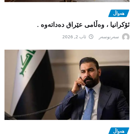
هەواڵ
ئۆکرانیا ، وەڵامی عێراق دەداتەوە .
سەرنوسەر
ئاب 2, 2026
هەواڵ