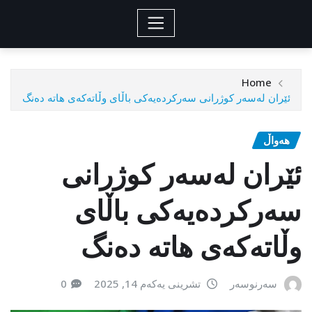
Home
ئێران لەسەر کوژرانی سەرکردەیەکی باڵای وڵاتەکەی هاتە دەنگ
هەواڵ
ئێران لەسەر کوژرانی
سەرکردەیەکی باڵای
وڵاتەکەی هاتە دەنگ
سەرنوسەر
تشرینی یەکەم 14, 2025
0