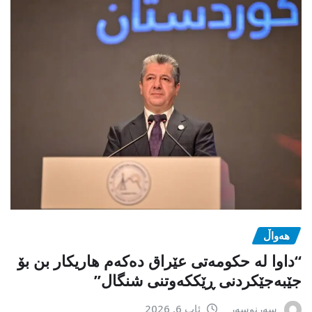
هەواڵ
“داوا لە حكومەتی عێراق دەكەم هاریكار بن بۆ
جێبەجێكردنی ڕێككەوتنی شنگال”
سەرنوسەر
ئاب 6, 2026