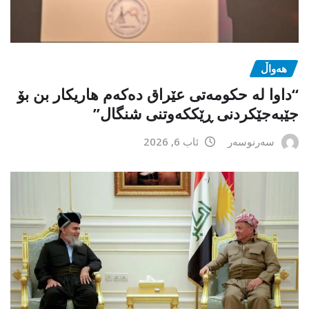
هەواڵ
“داوا لە حكومەتی عێراق دەكەم هاریكار بن بۆ
جێبەجێكردنی ڕێككەوتنی شنگال”
سەرنوسەر
ئاب 6, 2026