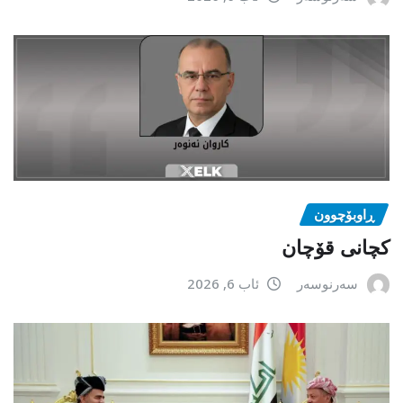
ڕاوبۆچوون
کچانی قۆچان
سەرنوسەر
ئاب 6, 2026