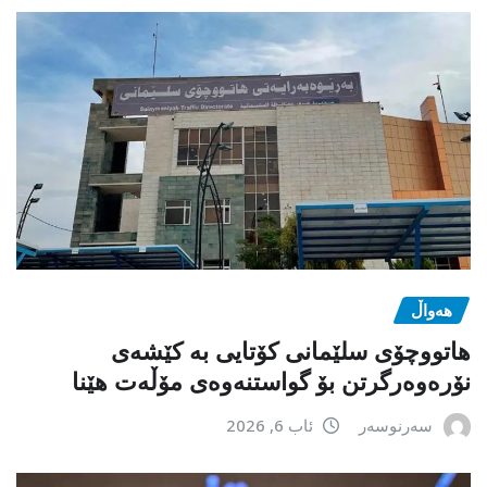
هەواڵ
هاتووچۆی سلێمانی کۆتایی بە کێشەی
نۆرەوەرگرتن بۆ گواستنەوەی مۆڵەت هێنا
سەرنوسەر
ئاب 6, 2026