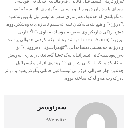
تیرۆرکردنی ئیسماعیل قائانی، فەرماندەی فەیلەقی قودسی
سوپای پاسداران دوورە لەو راستی. بەگوێرەی ئاژانسەکە ئەو
دەنگۆیانەی لە هەندێک هەژماری سەر بە ئیسرائیل بڵاوبوونەتەوە
\”درۆن\” و هیچ بنەمایەکیان نییە. تەسنیم ئاماژەی بەوەشکردووە،
هەژمارێکی دیاریکراوی سەر بە مۆساد بە ناوی \”ئاگاداریی
تیرۆر\” (Terror Alarm) بەشدارە لە تێکەڵکردنی هەواڵی ڕاست
و درۆ بە مەبەستی ئەنجامدانی \”ئۆپەراسیۆنی دەروونی\” بۆ
بەرژەوەندییەکانی ئیسرائیل، نەک تەنیا گەیاندنی زانیاری. ئەوەش
لە کاتێکدایە کە لە کاتی شەڕی 12 رۆژەی ئێران و ئیسرائیل
چەندین جار هەواڵی کوژرانی ئیسماعیل قائانی بڵاوکرایەوە و دواتر
دەرکەوت هەواڵەکە ساختە بووە.
سەرنوسەر
Website: