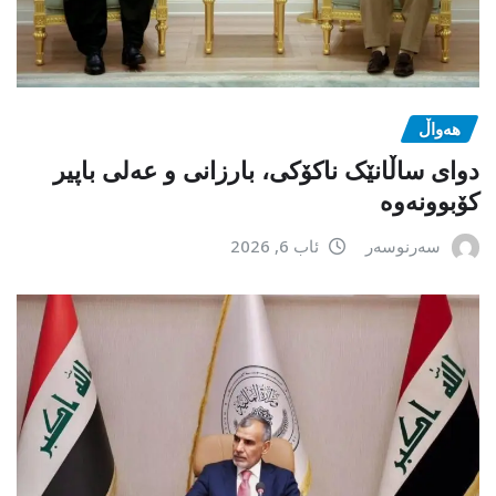
هەواڵ
دوای ساڵانێک ناکۆکی، بارزانی و عەلی باپیر
کۆبوونەوە
سەرنوسەر
ئاب 6, 2026