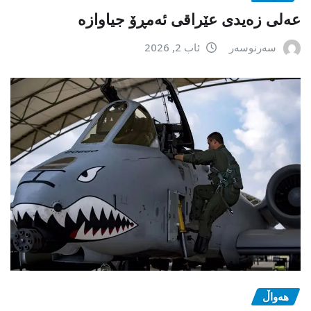
عەلی زەیدی عێراقی ئەمڕۆ جیاوازە
سەرنوسەر
ئاب 2, 2026
هەواڵ