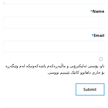
*
Name
*
Email
ناو، پۆستی ئەلیکترۆنی و ماڵپەڕەکەم پاشەکەوتبکە لەم وێبگەڕە
بۆ جاری داهاتوو کاتێک تێبینیم نووسی.