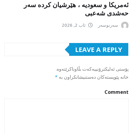
ئەمریکا و سعودیە ، هێرشیان کردە سەر
حەشدی شەعبی
سەرنوسەر
ئاب 2, 2026
LEAVE A REPLY
پۆستی ئەلیکترۆنییەکەت بڵاوناکرێتەوە.
خانە پێویستەکان دەستنیشانکراون بە
*
Comment