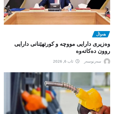
هەواڵ
وەزیری دارایی مووچە و کورتهێنانی دارایی
روون دەکاتەوە
سەرنوسەر
ئاب 6, 2026