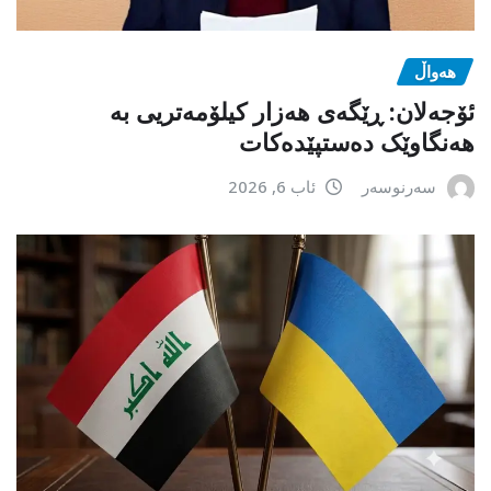
هەواڵ
ئۆجەلان: ڕێگەی هەزار کیلۆمەتریی بە
هەنگاوێک دەستپێدەکات
سەرنوسەر
ئاب 6, 2026