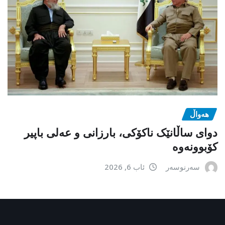
هەواڵ
دوای ساڵانێک ناکۆکی، بارزانی و عەلی باپیر
کۆبوونەوە
سەرنوسەر
ئاب 6, 2026