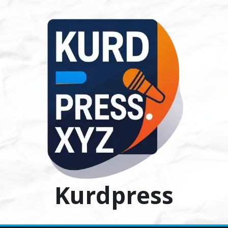
Ski
t
conten
Kurdpress