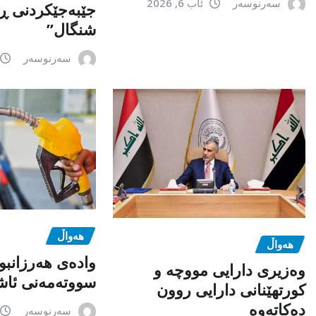
سەرنوسەر
ئاب 6, 2026
جێبەجێكردنی ڕ
شنگال”
سەرنوسەر
هەواڵ
هەواڵ
وادەی هەرزانبو
وەزیری دارایی مووچە و
سووتەمەنی ئاشک
کورتهێنانی دارایی روون
دەکاتەوە
سەرنوسەر