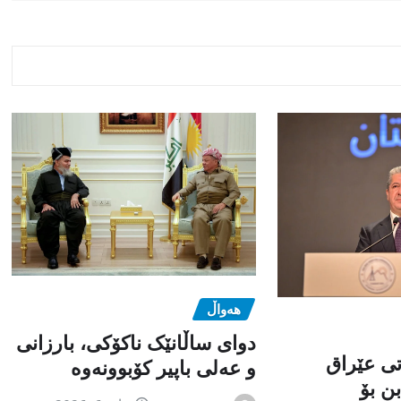
هەواڵ
دوای ساڵانێک ناکۆکی، بارزانی
تی عێراق
و عەلی باپیر کۆبوونەوە
ن بۆ