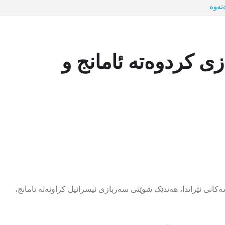
تەوە
ی کردوەتە ئامانج و
انى ئێراندا، هەندێک شوێنی سەربازی ئیسرائیل کراونەتە ئامانج،