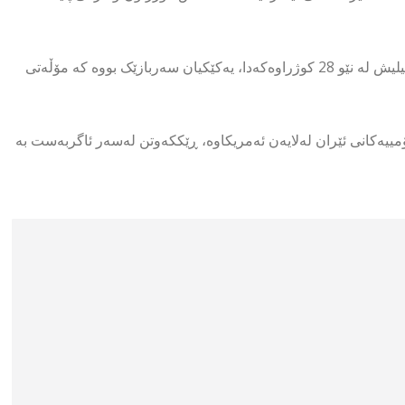
فەرماندە سەربازییەکان و مەدەنییەکان لە ئێران کوژراون، لە ئیسرائیلیش لە نێو 28 کوژراوەکەدا، یەکێکیان سەربازێک بووە کە مۆڵەتی
امەزراوە ئەتۆمییەکانی ئێران لەلایەن ئەمریکاوە، ڕێککەوتن لەسەر ئاگربەست بە