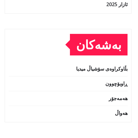
ئازار 2025
بەشەکان
بڵاوکراوەی سۆشیاڵ میدیا
ڕاوبۆچوون
هەمەجۆر
هەواڵ