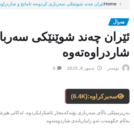
Home
ئێران چەند شوێنێکى سەربازی کردوەتە ئامانج و شاردراوە
هەواڵ
ئێران چەند شوێنێکى سەرباز
شاردراوەتەوە
نوسەر
تەموز 8, 2025
0
سەیرکراوە:
(6.4K)
بەرپرسێکى باڵاى سەربازى بۆیەکەمجار ئاشکرایکردوە، لەکاتى هێرشەک
بەڵام حکومەت ئەو زانیاریانەى شاردوەتەوە.