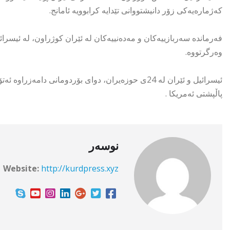
کەژمارەیەکى زۆر دانیشتووانی تێدایە کرابوویە ئامانج.
وەرگرتووە.
ئیسرائیل و ئێران لە 24ی حوزەیران، دوای بۆردومانی د
پاڵپشتی ئەمریکا .
نوسەر
Website:
http://kurdpress.xyz