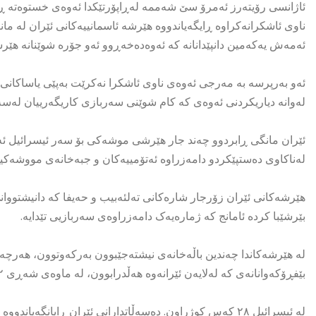
ئاژانسى رۆیتەرز ئەمرۆ سێ شەممە لەڕاپۆرتێکدا ئەوەى خستوەتە ڕ
ناوى ئاشکرانەکراوە ڕایگەیاندووە هێرشە ئاسمانییەکانی ئێران لە ما
ئەمەش یەکەمین دانپێدانانە کە ئەوەدەخەڕوو ئەو جۆرە شوێنانە هێر
ئەو بەرپرسە بە مەرجی ئەوەی ناوی ئاشکرا نەکرێت بەپێی یاساکانی 
لەوانە دیاریکردنی ئەوەی کە کام شوێنی سەربازی کاریگەرییان لەسە
لەناکاوی دەستپێکردو دامەزراوە ئەتۆمییەکان و جبەخانەی مووشەکیی 
هێرشەکانی ئێران زۆرجار شارەکانی تەلئەبیب و حەیفا کە دانیشتووان
بێرشێبا کردە ئامانج کە ژمارەیەک دامەزراوەی سەربازیی تێدایە.
لە هێرشەکاندا چەندین باڵەخانەی نیشتەجێبوون بەرکەوتوون، هەرچ
بێفڕۆکەوانانەی کە لەلایەن ئێرانەوە هەڵدرابوون، لە ماوەی شەڕی ١٢ ڕۆژەدا ڕێگرییان لێکرا.