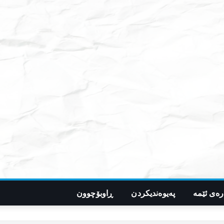
رەی ئێمە
پەیوەندیکردن
ڕاوبۆچوون