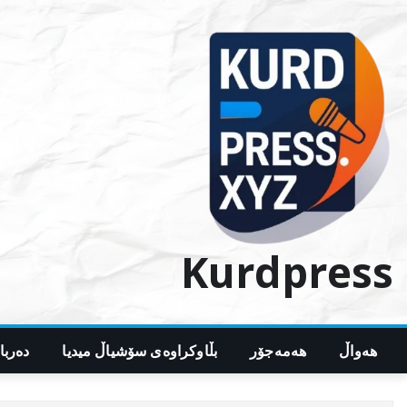
Ski
t
conten
Kurdpress
هەواڵ
هەمەجۆر
بڵاوکراوەی سۆشیاڵ میدیا
دەربا