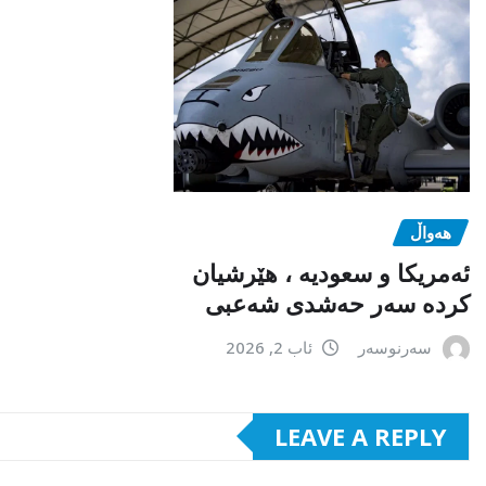
هەواڵ
ئەمریکا و سعودیە ، هێرشیان
کردە سەر حەشدی شەعبی
سەرنوسەر
ئاب 2, 2026
LEAVE A REPLY