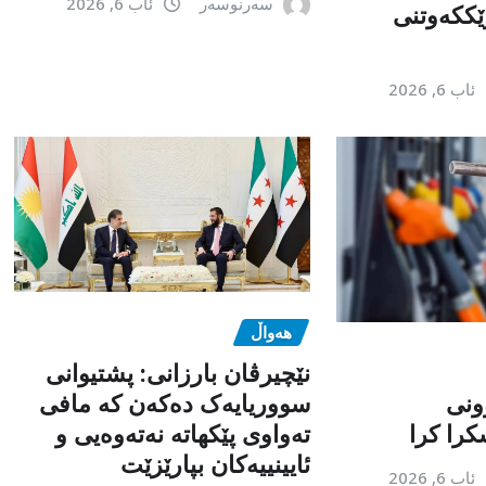
سەرنوسەر
ئاب 6, 2026
ێككەوتنی
ئاب 6, 2026
هەواڵ
نێچیرڤان بارزانی: پشتیوانی
ونی
سووریایەک دەکەن کە مافی
را کرا
تەواوی پێکهاتە نەتەوەیی و
ئایینییەکان بپارێزێت
ئاب 6, 2026