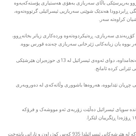
وو بەرپرسێکى باڵاى سەربازى بەهۆى هەستیارى پۆستەکەیەوە
نگی ڕابردوودا هەندێک شوێنی سەربازیی ئیسرائیلی گرتووەتەوە،
شیان کراوەتە سەر.
کۆڕبەندی سەربازی، ڕەتیکردوەتەوە وردەکاری زیاتر بخاتەڕوو،
ر بووە یان زیانەکانی ژێرخانی سەربازی چەندە قورس بووە.
ئێران مانگی ڕابردوو چەند جار هێرشی موشەکى بۆ سەر ئیسرائیل ئەنجامداوە، دوای ئەوەی ئیسرائیل لە 13ی حوزەیران هێرشێکی
ئێرانی کردە ئامانج.
ی چڕیان تێدابووە، هەروەها باشووری وڵاتەکەی لە دەوروبەری
ەندە سوپای ئیسرائیل دەڵێت زۆربەی ئەو مووشەک و فرۆکە
لە ئیسرائیل ٢٨ کەس کوژراون. دەسەڵاتدارانی ئێران ڕایانگەیاندووە کە لە هێرشەکانی ئیسرائیلدا 935 کەس کوژراون و تارانی پایتەخت