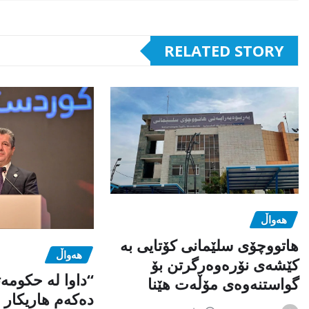
RELATED STORY
هەواڵ
هاتووچۆی سلێمانی کۆتایی بە
هەواڵ
کێشەی نۆرەوەرگرتن بۆ
“داوا لە حكومە
گواستنەوەی مۆڵەت هێنا
دەكەم هاریكار ب