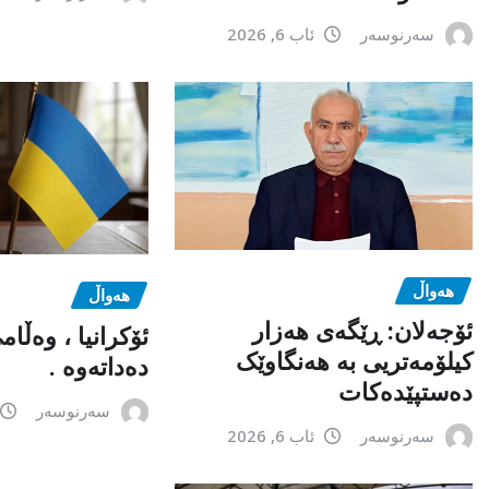
سەرنوسەر
ئاب 6, 2026
هەواڵ
هەواڵ
ئۆجەلان: ڕێگەی هەزار
ئۆکرانیا ، وەڵا
کیلۆمەتریی بە هەنگاوێک
دەداتەوە .
دەستپێدەکات
سەرنوسەر
سەرنوسەر
ئاب 6, 2026