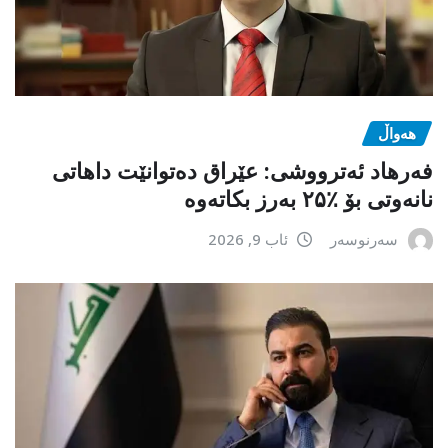
هەواڵ
فەرهاد ئەترووشی: عێراق دەتوانێت داهاتی
نانەوتی بۆ ٪۲۵ بەرز بکاتەوە
سەرنوسەر
ئاب 9, 2026