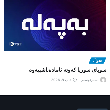
هەواڵ
سوپای سوریا کەوتە ئامادەباشییەوە
سەرنوسەر
ئاب 9, 2026