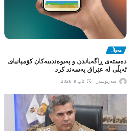
هەواڵ
دەستەی ڕاگەیاندن و پەیوەندییەکان کۆمپانیای
ئەپڵی لە عێراق پەسەند کرد
سەرنوسەر
ئاب 9, 2026