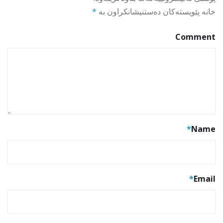
خانە پێویستەکان دەستنیشانکراون بە
*
Comment
*
Name
*
Email