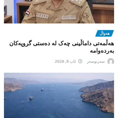
هەواڵ
هەڵمەتی داماڵینی چەک لە دەستی گروپەکان
بەردەوامە
سەرنوسەر
ئاب 9, 2026