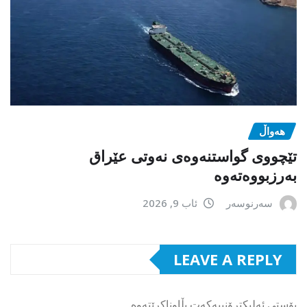
هەواڵ
تێچووی گواستنەوەی نەوتی عێراق
بەرزبووەتەوە
سەرنوسەر
ئاب 9, 2026
LEAVE A REPLY
پۆستی ئەلیکترۆنییەکەت بڵاوناکرێتەوە.