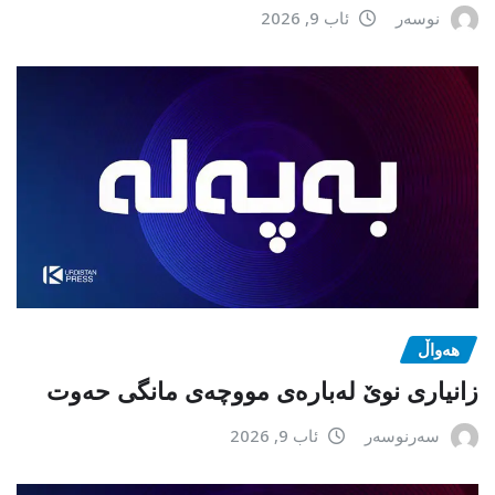
نوسەر
ئاب 9, 2026
هەواڵ
زانیاری نوێ لەبارەی مووچەی مانگی حەوت
سەرنوسەر
ئاب 9, 2026