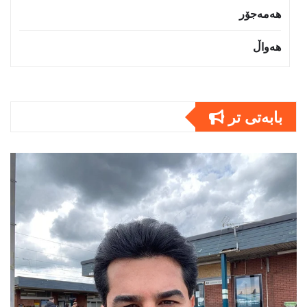
هەمەجۆر
هەواڵ
بابەتى تر