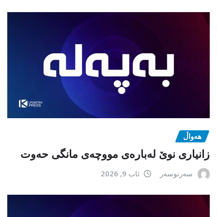
هەواڵ
زانیاری نوێ لەبارەی مووچەی مانگی حەوت
سەرنوسەر
ئاب 9, 2026