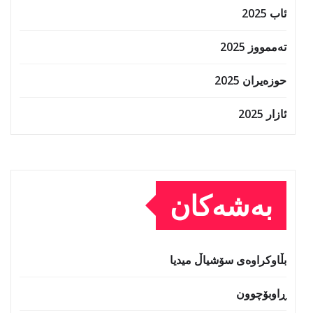
ئاب 2025
تەممووز 2025
حوزه‌یران 2025
ئازار 2025
بەشەکان
بڵاوکراوەی سۆشیاڵ میدیا
ڕاوبۆچوون