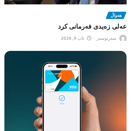
هەواڵ
عەلی زەیدی فەرمانی کرد
سەرنوسەر
ئاب 9, 2026