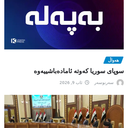
هەواڵ
سوپای سوریا کەوتە ئامادەباشییەوە
سەرنوسەر
ئاب 9, 2026