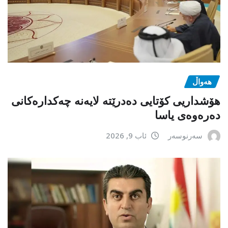
هەواڵ
هۆشداریی کۆتایی دەدرێتە لایەنە چەکدارەکانی
دەرەوەی یاسا
سەرنوسەر
ئاب 9, 2026