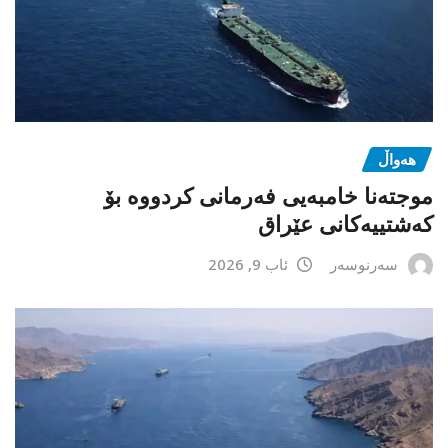
هەواڵ
موجتەنا خامبەیی فەرمانی کردووە بۆ
کەشتییەکانی عێراق
سەرنوسەر
ئاب 9, 2026