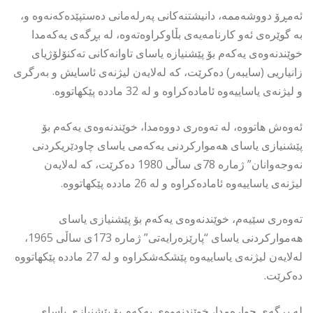
ئەمڕۆ دووشەممە، دانیشتنەکانی پەرلەمانی دەستپێدەکەنەوە و،
بە گوێرەی ئەو کارنامەیەی بڵاوکراوەتەوە، لە بڕگەی یەکەمدا
خوێندنەوەی یەکەم بۆ پێشنیازە یاسای تاوانەکانی تەکنۆلۆژیای
زانیاریی (سایبەر) دەکرێت، کە لەلایەن لیژنەی ئاسایش و بەرگری
و لیژنەی یاساییەوە ئامادەکراوە و لە 32 ماددە پێکهاتووە.
ئەوەش هاتووە، لە تەوەری دووەمدا، خوێندنەوەی یەکەم بۆ
پێشنیازی یاسای هەموارکردنی یەکەمی یاسای چاودێریکردنی
نەوجەوانان” ژمارە 78ی ساڵی 1980 دەکرێت، کە لەلایەن
لیژنەی یاساییەوە ئامادەکراوە و لە 26 ماددە پێکهاتووە.
تەوەری سێیەم، خوێندنەوەی یەکەم بۆ پێشنیازی یاسای
هەموارکردنی یاسای “پارێزەرایەتی” ژمارە 173ی ساڵی 1965،
لەلایەن لیژنەی یاساییەوە پێشکەشکراوە و لە 27 ماددە پێکهاتووە
دەکرێت.
لە بڕگەی چوارەمدا، خوێندنەوەی یەکەم بۆ پێشنیازی یاسای