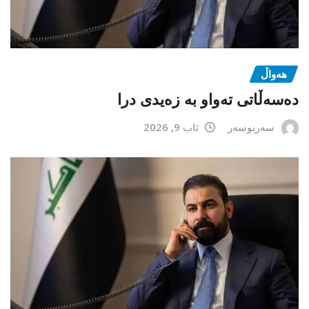
هەواڵ
دەسەڵاتی تەواو بە زەیدی درا
سەرنوسەر
ئاب 9, 2026