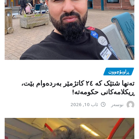
ڕاوبۆچوون
تەنها شتێک کە ٢٤ کاتژمێر بەردەوام بێت،
ڕیکلامەکانی حکومەتە!
نوسەر
ئاب 10, 2026