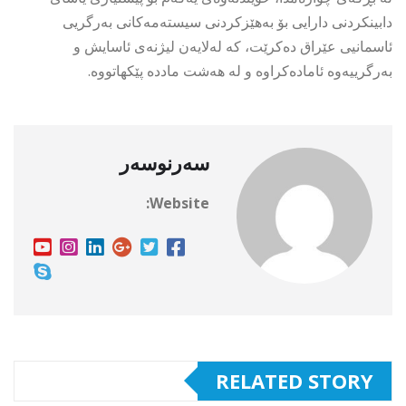
دابینکردنی دارایی بۆ بەهێزکردنی سیستەمەکانی بەرگریی
ئاسمانیی عێراق دەکرێت، کە لەلایەن لیژنەی ئاسایش و
بەرگرییەوە ئامادەکراوە و لە هەشت ماددە پێکهاتووە.
سەرنوسەر
Website:
RELATED STORY