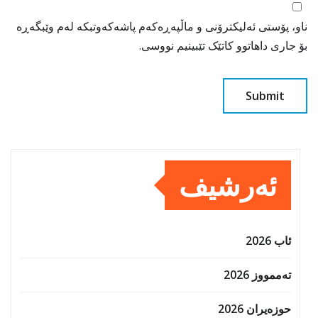
ناو، پۆستی ئەلیکترۆنی و ماڵپەڕەکەم پاشەکەوتبکە لەم وێبگەڕە
بۆ جاری داهاتوو کاتێک تێبینیم نووسی.
ئەرشیف
ئاب 2026
تەممووز 2026
حوزه‌یران 2026