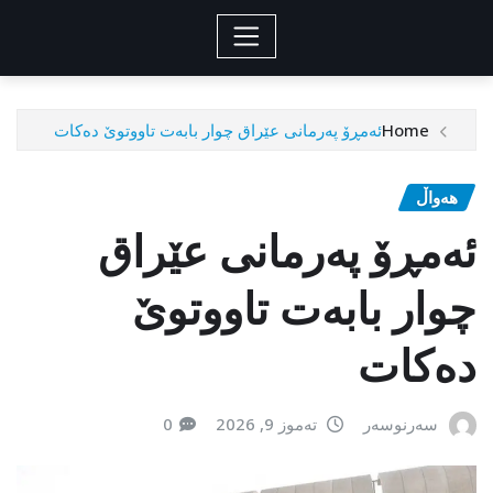
Home
ئەمڕۆ پەرمانی عێراق چوار بابەت تاووتوێ دەکات
هەواڵ
ئەمڕۆ پەرمانی عێراق
چوار بابەت تاووتوێ
دەکات
سەرنوسەر
تەموز 9, 2026
0