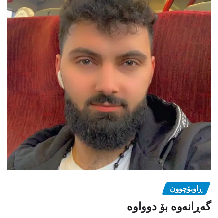
ڕاوبۆچوون
گەڕانەوە بۆ دوواوە