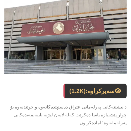
سەیرکراوە:
(1.2K)
دانیشتنەکانی پەرلەمانی عێراق دەستپێدەکاتەوە و خوێندنەوە بۆ
چوار پێشنیازە یاسا دەکرێت کەلە لایەن لیژنە تایبەتمەندەکانی
پەرلەمانەوە ئامادەکراون.