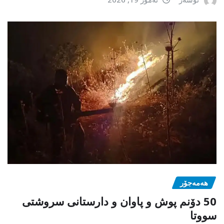
هەمەجۆر
50 دۆنم پوش و پاوان و دارستانی سروشتی
سووتا