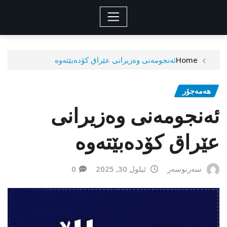
Home
ئەنجومەنی وەزیرانی عێراق کۆدەبێتەوە
هەمەجۆر
ئەنجومەنی وەزیرانی
عێراق کۆدەبێتەوە
سەرنوسەر
ئیلول 30, 2025
0