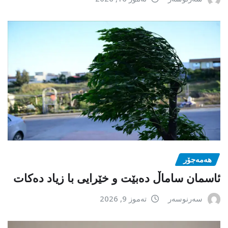
هەمەجۆر
ئاسمان ساماڵ دەبێت و خێرایی با زیاد دەکات
سەرنوسەر
تەموز 9, 2026