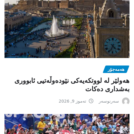
هەمەجۆر
ھەولێر لە لووتکەیەکی نێودەوڵەتیی ئابووری
بەشداری دەکات
سەرنوسەر
تەموز 9, 2026