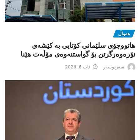
هەواڵ
هاتووچۆی سلێمانی کۆتایی بە کێشەی
نۆرەوەرگرتن بۆ گواستنەوەی مۆڵەت هێنا
سەرنوسەر
ئاب 6, 2026