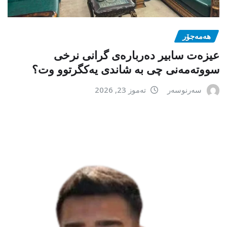
هەمەجۆر
عیزەت سابیر دەربارەی گرانی نرخی
سووتەمەنی چی بە شاندی یەکگرتوو وت؟
سەرنوسەر
تەموز 23, 2026