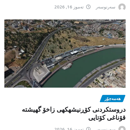
سەرنوسەر
تەموز 16, 2026
هەمەجۆر
دروستکردنی کۆڕنیشهكهی زاخۆ گهیشته
قۆناغی کۆتایی
سەرنوسەر
تەموز 16, 2026