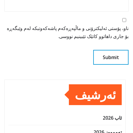
ناو، پۆستی ئەلیکترۆنی و ماڵپەڕەکەم پاشەکەوتبکە لەم وێبگەڕە
بۆ جاری داهاتوو کاتێک تێبینیم نووسی.
ئەرشیف
ئاب 2026
تەممووز 2026