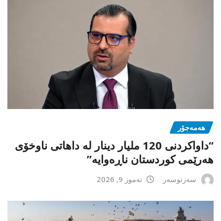
هەمەجۆر
“داواکردنی 120 ملیار دینار لە داهاتی ناوخۆی
هەرێمی کوردستان ناڕەوایە”
سەرنوسەر
تەموز 9, 2026