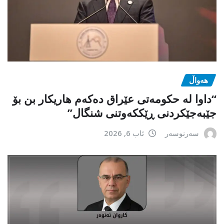
هەواڵ
“داوا لە حكومەتی عێراق دەكەم هاریكار بن بۆ
جێبەجێكردنی ڕێككەوتنی شنگال”
سەرنوسەر
ئاب 6, 2026