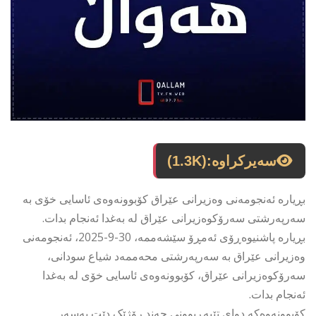
سەیرکراوە:
(1.3K)
بڕیارە ئەنجومەنی وەزیرانی عێراق کۆبوونەوەی ئاسایی خۆی بە
سەرپەرشتی سەرۆکوەزیرانی عێراق لە بەغدا ئەنجام بدات.
بڕیارە پاشنیوەڕۆی ئەمڕۆ سێشەممە، 30-9-2025، ئەنجومەنی
وەزیرانی عێراق بە سەرپەرشتی محەممەد شیاع سودانی،
سەرۆکوەزیرانی عێراق، کۆبوونەوەی ئاسایی خۆی لە بەغدا
ئەنجام بدات.
کۆبوونەوەکە دوای تێپەڕبوونی چەند رۆژێک دێت بەسەر