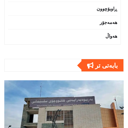
ڕاوبۆچوون
هەمەجۆر
هەواڵ
بابەتى تر