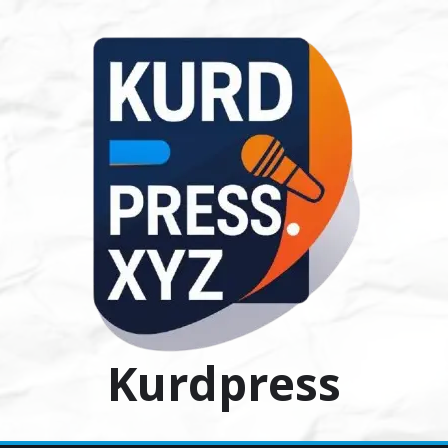
Ski
t
conten
Kurdpress