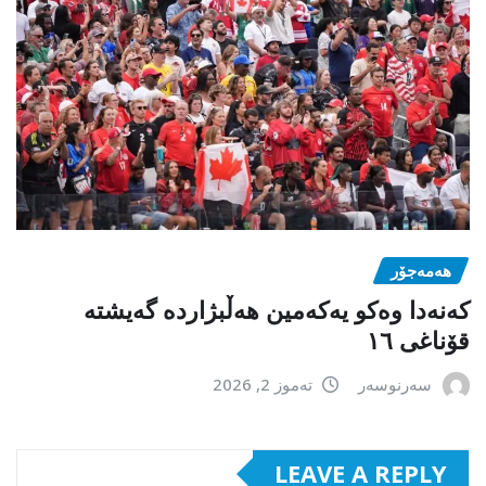
هەمەجۆر
کەنەدا وەکو یەکەمین ھەڵبژاردە گەیشتە
قۆناغی ١٦
سەرنوسەر
تەموز 2, 2026
LEAVE A REPLY