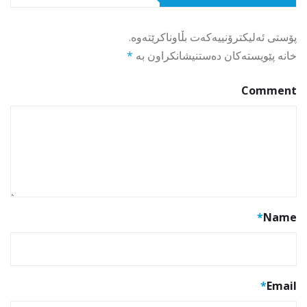
پۆستی ئەلیکترۆنییەکەت بڵاوناکرێتەوە.
خانە پێویستەکان دەستنیشانکراون بە
*
Comment
*
Name
*
Email