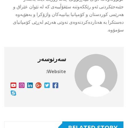
جێبەجێکردنی ئەو رێککەوتنە سێقۆڵییەی کە لە نێوان عێراق و
هەرێمی کوردستان و کۆمپانیا بیانییەکان واژۆکرا و بەهۆیەوە
دەستکرا بە هەناردەکردنەوەی نەوتی هەرێم لەڕێی کۆمپانیای
سۆمۆوە.
سەرنوسەر
Website:
RELATED STORY