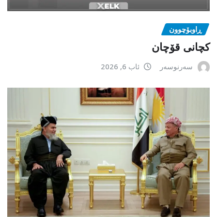
ڕاوبۆچوون
کچانی قۆچان
سەرنوسەر
ئاب 6, 2026