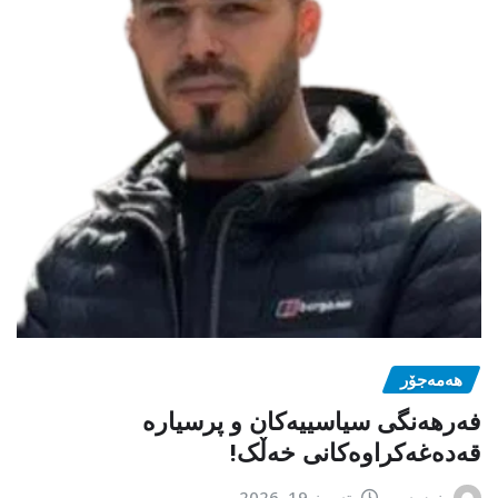
هەمەجۆر
فەرهەنگی سیاسییەکان و پرسیارە
قەدەغەکراوەکانی خەڵک!
نوسەر
تەموز 19, 2026