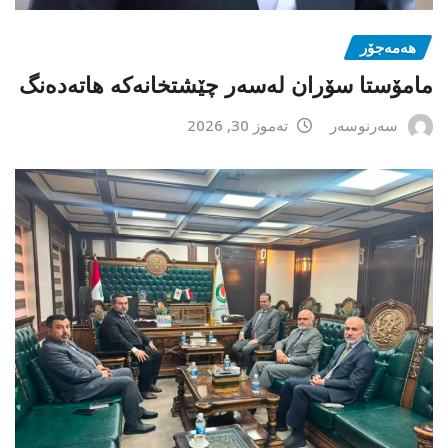
هەمەجۆر
مامۆستا سۆران لەسەر چێشتخانەكە هاتەدەنگ
سەرنوسەر
تەموز 30, 2026