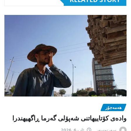
هەمەجۆر
وادەی کۆتاییهاتنی شەپۆلی گەرما ڕاگهیهندرا
سەرنوسەر
ئاب 6, 2026