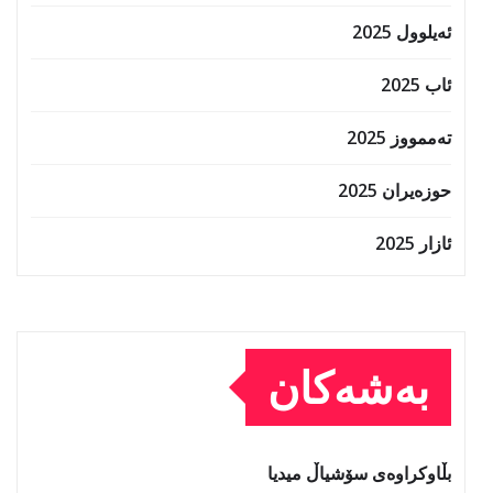
ئەیلوول 2025
ئاب 2025
تەممووز 2025
حوزه‌یران 2025
ئازار 2025
بەشەکان
بڵاوکراوەی سۆشیاڵ میدیا