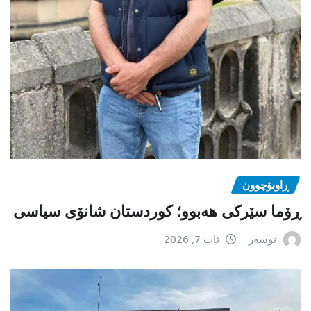
ڕاوبۆچوون
ڕۆما سێرکی هەبوو؛ کوردستان شانۆی سیاسی
نوسەر
ئاب 7, 2026