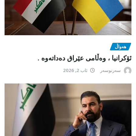
هەواڵ
ئۆکرانیا ، وەڵامی عێراق دەداتەوە .
سەرنوسەر
ئاب 2, 2026