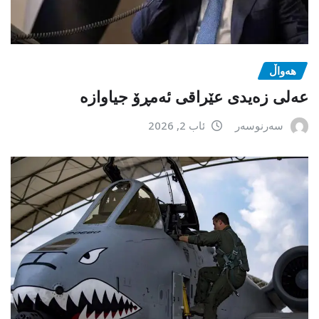
هەواڵ
عەلی زەیدی عێراقی ئەمڕۆ جیاوازە
سەرنوسەر
ئاب 2, 2026