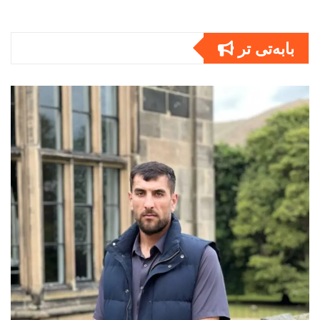
بابەتى تر