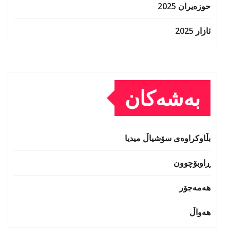
حوزه‌یران 2025
ئازار 2025
بەشەکان
بڵاوکراوەی سۆشیاڵ میدیا
ڕاوبۆچوون
هەمەجۆر
هەواڵ