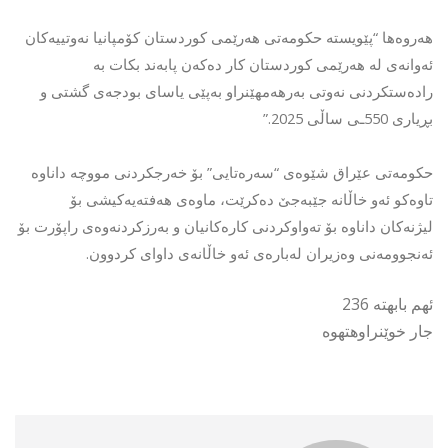
هەروەها “پێویستە حکومەتی هەرێمی کوردستان کۆمپانیا نەوتییەکان
ئەوانەی لە هەرێمی کوردستان کار دەکەن پابەند بکات بە
رادەستکردنی نەوتی بەرهەمهێنراو بەپێی یاسای بودجەی گشتی و
بڕیاری 550ـی ساڵی 2025.”
حکومەتی عێراق شێوەی “سەرەتایی” بۆ خەرجکردنی مووچە داناوە
تاوەکو ئەو خاڵانە جێبەجێ دەکرێت، ماوەی هەفتەیەکیشی بۆ
لیژنەکان داناوە بۆ تەواوکردنی کارەکانیان و بەرزکردنەوەی راپۆرت بۆ
ئەنجوومەنی وەزیران لەبارەی ئەو خاڵانەی داوای کردوون.
ئهم بابهته 236
جار خوێنراوهتهوه