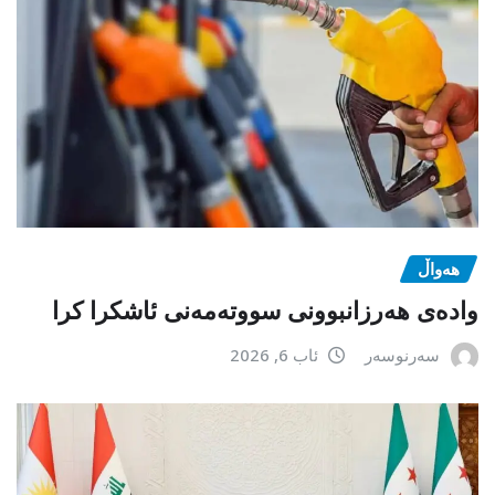
هەواڵ
وادەی هەرزانبوونی سووتەمەنی ئاشکرا کرا
سەرنوسەر
ئاب 6, 2026