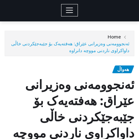
Home
ئەنجوومەنی وەزیرانی عێراق: هەفتەیەک بۆ جێبەجێکردنی خاڵی
داواکراوی ناردنی مووچە دانراوە
هەواڵ
ئەنجوومەنی وەزیرانی
عێراق: هەفتەیەک بۆ
جێبەجێکردنی خاڵی
داواکراوی ناردنی مووچە