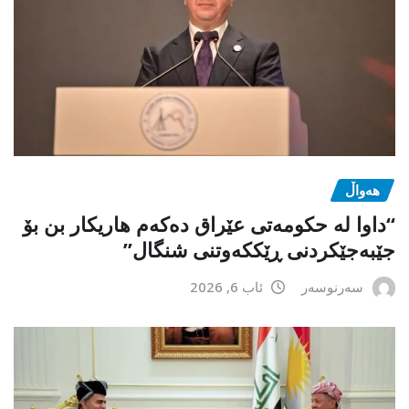
هەواڵ
“داوا لە حكومەتی عێراق دەكەم هاریكار بن بۆ
جێبەجێكردنی ڕێككەوتنی شنگال”
سەرنوسەر
ئاب 6, 2026