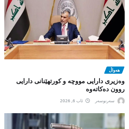
هەواڵ
وەزیری دارایی مووچە و کورتهێنانی دارایی
روون دەکاتەوە
سەرنوسەر
ئاب 6, 2026