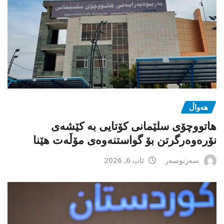
هەواڵ
هاتووچۆی سلێمانی کۆتایی بە کێشەی
نۆرەوەرگرتن بۆ گواستنەوەی مۆڵەت هێنا
سەرنوسەر
ئاب 6, 2026