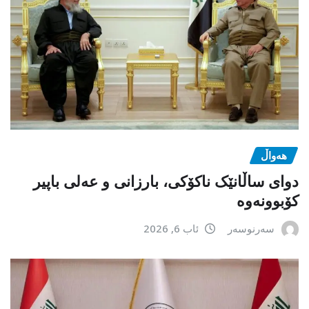
هەواڵ
دوای ساڵانێک ناکۆکی، بارزانی و عەلی باپیر
کۆبوونەوە
سەرنوسەر
ئاب 6, 2026