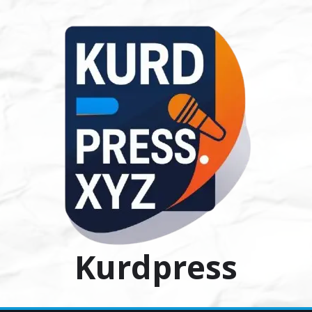
Ski
t
conten
Kurdpress