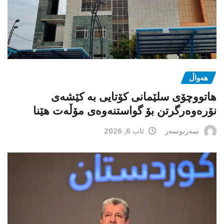
هەواڵ
هاتووچۆی سلێمانی کۆتایی بە کێشەی
نۆرەوەرگرتن بۆ گواستنەوەی مۆڵەت هێنا
سەرنوسەر
ئاب 6, 2026