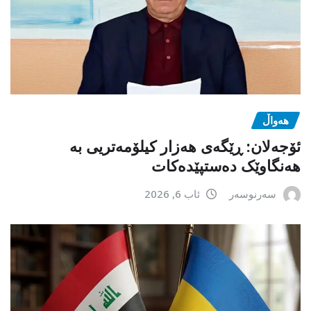
هەواڵ
ئۆجەلان: ڕێگەی هەزار کیلۆمەتریی بە
هەنگاوێک دەستپێدەکات
سەرنوسەر
ئاب 6, 2026