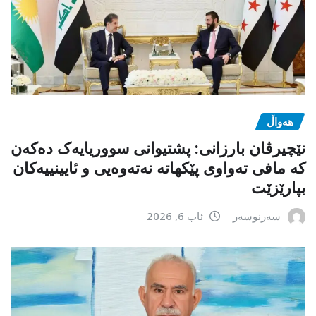
هەواڵ
نێچیرڤان بارزانی: پشتیوانی سووریایەک دەکەن
کە مافی تەواوی پێکهاتە نەتەوەیی و ئایینییەکان
بپارێزێت
سەرنوسەر
ئاب 6, 2026