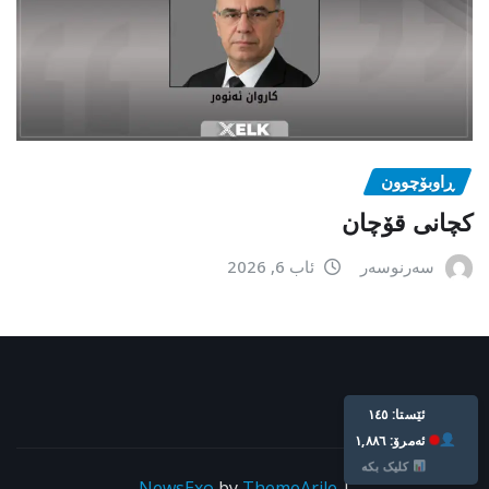
ڕاوبۆچوون
کچانی قۆچان
سەرنوسەر
ئاب 6, 2026
ئێستا: ١٤٥
ئه‌مرۆ: ١,٨٨٦
کلیک بکە
NewsExo
by
ThemeArile
|