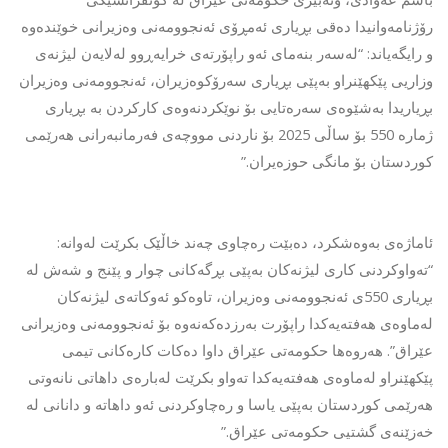
رۆژنامەوانیدا دەقی بڕیاری ئەمڕۆی ئەنجوومەنی وەزیرانی خوێندەوە
و رایگەیاند: “لەسەر بنەمای ئەو راپۆرتەی خرایەڕوو لەلایەن لیژنەی
وزاریی پێکهێنراو بەپێی بڕیاری سەرۆکوەزیران، ئەنجوومەنی وەزیران
بڕیاریدا بەشێوەی سەرەتایی بۆ نوێکردنەوەی کارکردن بە بڕیاری
ژمارە 550 بۆ ساڵی 2025 بۆ ناردنی مووچەی فەرمانبەرانی هەرێمی
کوردستان بۆ مانگی حوزەیران.”
ئاماژەی بەوەشکرد، دەبێت رەچاوی چەند خاڵێک بکرێت لەوانە:
“تەواوکردنی کاری لیژنەکان بەپێی بڕگەکانی چوار و پێنج و شەش لە
بڕیاری 550ی ئەنجوومەنی وەزیران، تاوەکو ئەوکاتەی لیژنەکان
لەماوەی هەفتەیەکدا راپۆرت بەرزدەکەنەوە بۆ ئەنجوومەنی وەزیرانی
عێراق”. هەروەها حکومەتی عێراق داوا دەکات کارەکانی تیمی
پێکهێنراو لەماوەی هەفتەیەکدا تەواو بکرێت لەبارەی داهاتی نانەوتی
هەرێمی کوردستان بەپێی یاسا و رەچاوکردنی ئەو داهاتە و دانانی لە
خەزێنەی گشتیی حکومەتی عێراق.”