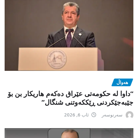
هەواڵ
“داوا لە حكومەتی عێراق دەكەم هاریكار بن بۆ
جێبەجێكردنی ڕێككەوتنی شنگال”
سەرنوسەر
ئاب 6, 2026