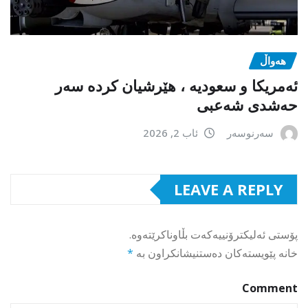
هەواڵ
ئەمریکا و سعودیە ، هێرشیان کردە سەر
حەشدی شەعبی
سەرنوسەر
ئاب 2, 2026
LEAVE A REPLY
پۆستی ئەلیکترۆنییەکەت بڵاوناکرێتەوە.
خانە پێویستەکان دەستنیشانکراون بە
*
Comment