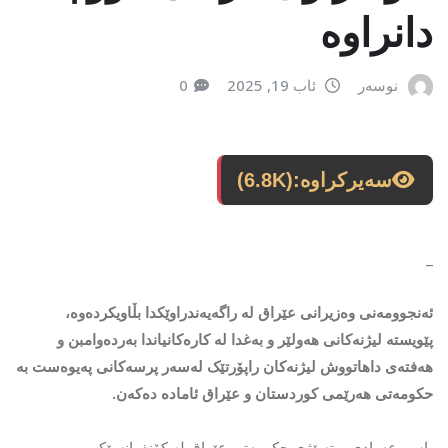
دانراوە
نوسەر
ئاب 19, 2025
0
سەیرکراوە:
(6.8K)
_
ئەنجوومەنی وەزیرانی عێراق لە راگەیەندراوێکدا بڵاویکردەوە،
پێویستە لیژنەکانی هەولێر و بەغدا لە کارەکانیاندا بەردەوامبن و
هەفتەی داهاتووش لیژنەکان راپۆرتێک لەسەر پرسەکانی پەیوەست بە
حکومەتی هەرێمی کوردستان و عێراق ئامادە دەکەن.
باسم عەوادی، وتەبێژی حکومەتی عێراق لە کۆنفرانسێکی