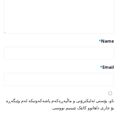
*
Name
*
Email
ناو، پۆستی ئەلیکترۆنی و ماڵپەڕەکەم پاشەکەوتبکە لەم وێبگەڕە
بۆ جاری داهاتوو کاتێک تێبینیم نووسی.