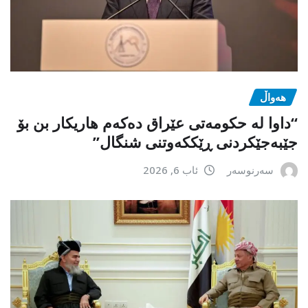
هەواڵ
“داوا لە حكومەتی عێراق دەكەم هاریكار بن بۆ
جێبەجێكردنی ڕێككەوتنی شنگال”
سەرنوسەر
ئاب 6, 2026