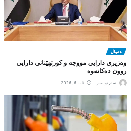
هەواڵ
وەزیری دارایی مووچە و کورتهێنانی دارایی
روون دەکاتەوە
سەرنوسەر
ئاب 6, 2026