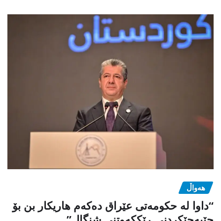
هەواڵ
“داوا لە حكومەتی عێراق دەكەم هاریكار بن بۆ
جێبەجێكردنی ڕێككەوتنی شنگال”