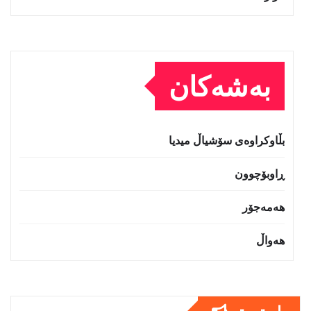
بەشەکان
بڵاوکراوەی سۆشیاڵ میدیا
ڕاوبۆچوون
هەمەجۆر
هەواڵ
بابەتى تر