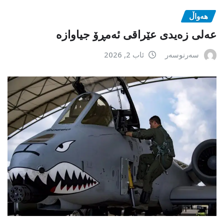
هەواڵ
عەلی زەیدی عێراقی ئەمڕۆ جیاوازە
سەرنوسەر
ئاب 2, 2026