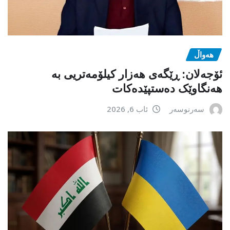
هەواڵ
ئۆجەلان: ڕێگەی هەزار کیلۆمەتریی بە
هەنگاوێک دەستپێدەکات
سەرنوسەر
ئاب 6, 2026