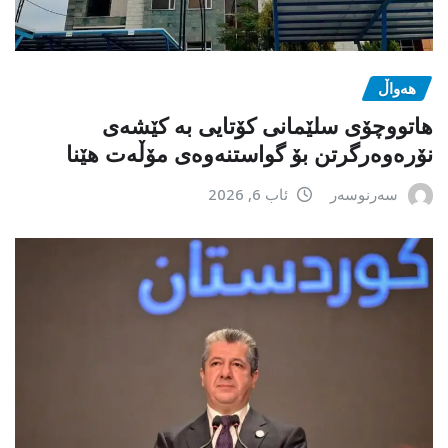
هەواڵ
هاتووچۆی سلێمانی کۆتایی بە کێشەی
نۆرەوەرگرتن بۆ گواستنەوەی مۆڵەت هێنا
سەرنوسەر
ئاب 6, 2026