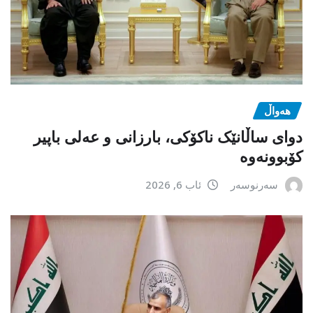
هەواڵ
دوای ساڵانێک ناکۆکی، بارزانی و عەلی باپیر
کۆبوونەوە
سەرنوسەر
ئاب 6, 2026