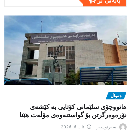
هەواڵ
هاتووچۆی سلێمانی کۆتایی بە کێشەی
نۆرەوەرگرتن بۆ گواستنەوەی مۆڵەت هێنا
سەرنوسەر
ئاب 6, 2026