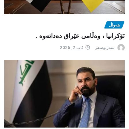
هەواڵ
ئۆکرانیا ، وەڵامی عێراق دەداتەوە .
سەرنوسەر
ئاب 2, 2026