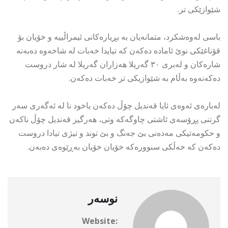
شێوازێکی تر.
باسی لەوەشکرد، متمانەیان بە بڕیارەکانی ئیمراڵییە و خۆیان بۆ
قۆناغێکی نوئ ئامادە دەکەن کە تیایدا خەبات لە شاخەوە دەبەنە
شارەکان و لەبری ٣٠ گەریلا هەزاران گەریلا لە شار دروست
دەکەنەوە بەڵام بە شێوازیکی تر خەبات دەکەن.
لەبارەی ئەوەی ئایا قەندیل چۆڵ دەکەن یاخود نا لە ئەگەری سەر
گرتنی پڕۆسەی ئاشتی چاوگەکە وتی، هەرگیز قەندیل چۆڵ ناکەن
و حکومەتیکی مەدەنی بێ جەنگ و بێ توند و تیژی تیادا دروست
دەکەن کە خەڵکی سنوورەکە خۆیان خۆیان بەڕێوەی دەبەن.
نوسەر
Website: