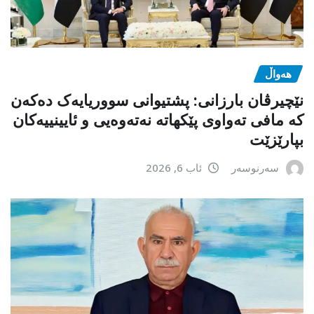
هەواڵ
نێچیرڤان بارزانی: پشتیوانی سووریایەک دەکەن
کە مافی تەواوی پێکهاتە نەتەوەیی و ئایینییەکان
بپارێزێت
سەرنوسەر
ئاب 6, 2026