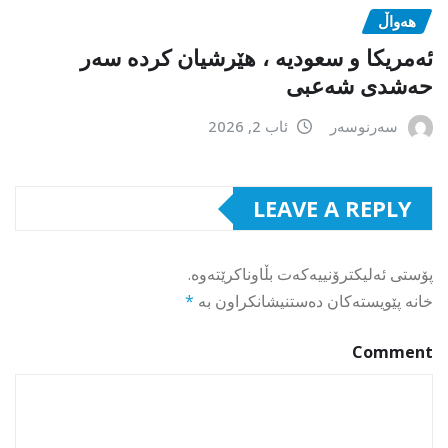
هەواڵ
ئەمریکا و سعودیە ، هێرشیان کردە سەر
حەشدی شەعبی
سەرنوسەر
ئاب 2, 2026
LEAVE A REPLY
پۆستی ئەلیکترۆنییەکەت بڵاوناکرێتەوە.
خانە پێویستەکان دەستنیشانکراون بە
*
Comment