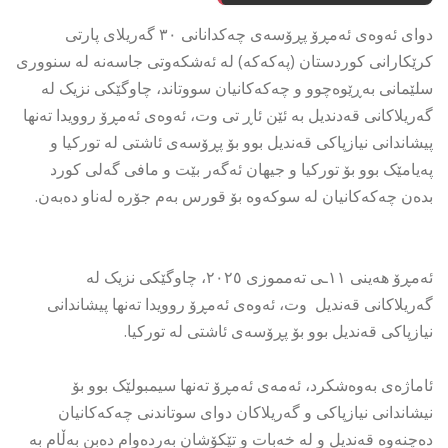
دوای ئەوەی ئەمڕۆ پڕۆسەی چەکدانانی ٣٠ گەریلای پارتی
کرێکارانی کوردستان (پەکەکە) لە ئەشکەوتی جاسەنە لە سنووری
سلێمانی بەڕێوەچوو و چەکەکانیان سووتاند، چاوگێکی نزیک لە
گەریلاکانی قەدندیل بە ئێن ئاڕ تی وت، ئەوەی ئەمڕۆ روویدا تەنها
پیشاندانی نیازپاکی قەندیل بوو بۆ پڕۆسەی ئاشتی لە تورکیا و
پەیامێک بوو بۆ تورکیا و جیهان ئەگەر بێت و مافی گەلی کورد
بدەن چەکەکانیان لە سوکەوە بۆ قورس بەم جۆرە لەناو دەبەن.
ئەمڕۆ هەینی ١١ـی تەمموزی ٢٠٢٥، چاوگێکی نزیک لە
گەریلاکانی قەندیل وت، ئەوەی ئەمڕۆ روویدا تەنها پیشاندانی
نیازپاکی قەندیل بوو بۆ پڕۆسەی ئاشتی لە تورکیا.
ئاماژەی بەوەشکرد، ئەمەی ئەمڕۆ تەنها سیمبولێک بوو بۆ
نیشاندانی نیازپاکی و گەریلاکان دوای سوتاندنی چەکەکانیان
دەچنەوە قەندیل و لە خەبات و تێکۆشان بەردەوام دەبن بەڵام بە