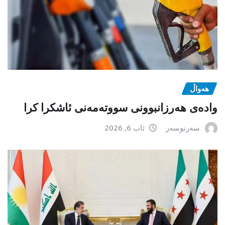
هەواڵ
وادەی هەرزانبوونی سووتەمەنی ئاشکرا کرا
سەرنوسەر
ئاب 6, 2026