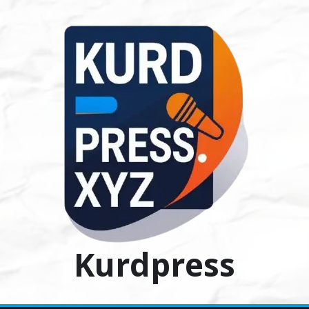
Ski
t
conten
Kurdpress