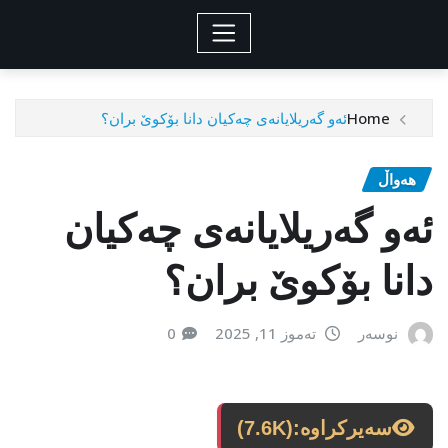
Home
ئەو گەریلایانەی چەکیان دانا بۆکوێ بران؟
هەواڵ
ئەو گەریلایانەی چەکیان
دانا بۆکوێ بران؟
نوسەر
تەموز 11, 2025
0
سەیرکراوە:
(7.6K)