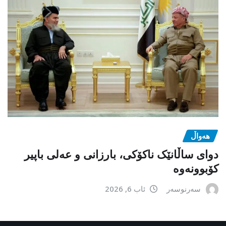
هەواڵ
دوای ساڵانێک ناکۆکی، بارزانی و عەلی باپیر
کۆبوونەوە
سەرنوسەر
ئاب 6, 2026