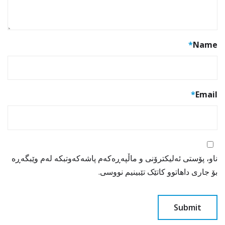
*
Name
*
Email
ناو، پۆستی ئەلیکترۆنی و ماڵپەڕەکەم پاشەکەوتبکە لەم وێبگەڕە
بۆ جاری داهاتوو کاتێک تێبینیم نووسی.