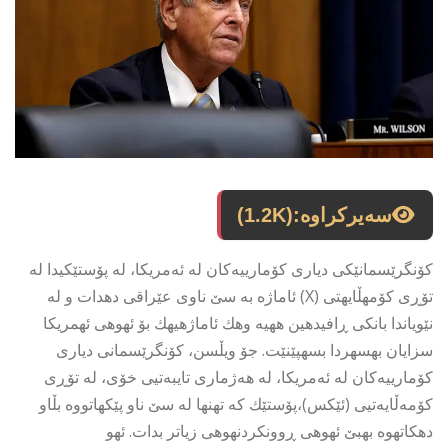
سەیرکراوە:
(1.2K)
كۆنگرێسمانێكی دیاری كۆمارییەكان لە ئەمریكا، له پۆستێكیدا له
تۆڕی كۆمهڵایهتی (X) ئاماژه به سێ ناوى عێراقی دهدات و له
نێویاندا بانكى ڕافیدهین ههیه وهك ئاماژهیهك بۆ ئهوهى ئهمریكا
سزایان بهسهردا بسهپێنێت. جۆ ویڵسن، كۆنگرێسمانی دیاری
كۆمارییەكان لە ئەمریكا، لە هەژماری تایبەتیی خۆی، لە تۆڕی
كۆمەڵایەتیی (ئێكس)،پۆستێك كه تهنها له سێ ناو پێكهاتووه بڵاو
دهكاتهوه بهبێ ئهوهى ڕوونكردنهوهى زیاتر بدات. ئهو