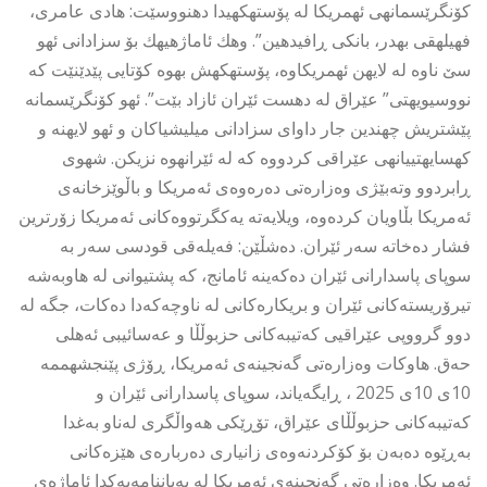
كۆنگرێسمانهى ئهمریكا له پۆستهكهیدا دهنووسێت: هادی عامرى،
فهیلهقی بهدر، بانكى ڕافیدهین”. وهك ئاماژهیهك بۆ سزادانى ئهو
سێ ناوه له لایهن ئهمریكاوه، پۆستهكهش بهوه كۆتایی پێدێنێت كه
نووسیویهتى” عێراق له دهست ئێران ئازاد بێت”. ئهو كۆنگرێسمانه
پێشتریش چهندین جار داواى سزادانى میلیشیاكان و ئهو لایهنه و
كهسایهتییانهى عێراقی كردووه كه له ئێرانهوه نزیكن. شهوی
ڕابردوو وتەبێژی وەزارەتی دەرەوەی ئەمریکا و باڵوێزخانەی
ئەمریکا بڵاویان کردەوە، ویلایەتە یەکگرتووەکانی ئەمریکا زۆرترین
فشار دەخاتە سەر ئێران. دەشڵێن: فەیلەقی قودسی سەر بە
سوپای پاسدارانی ئێران دەکەینە ئامانج، کە پشتیوانی لە هاوبەشە
تیرۆریستەکانی ئێران و بریکارەکانی لە ناوچەکەدا دەکات، جگە لە
دوو گرووپی عێراقیی کەتیبەکانی حزبوڵڵا و عەسائیبی ئەهلی
حەق. هاوكات وەزارەتی گەنجینەی ئەمریکا، ڕۆژی پێنجشهممه
10ى 10ى 2025 ، ڕایگەیاند، سوپای پاسدارانی ئێران و
کەتیبەکانی حزبوڵڵای عێراق، تۆڕێکی هەواڵگری لەناو بەغدا
بەڕێوە دەبەن بۆ کۆکردنەوەی زانیاری دەربارەی هێزەکانی
ئەمریکا. وەزارەتی گەنجینەی ئەمریکا لە بەیاننامەیەکدا ئاماژەی