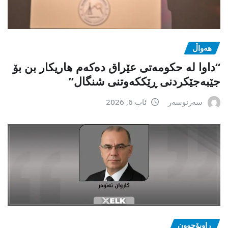
هەواڵ
“داوا لە حكومەتی عێراق دەكەم هاریكار بن بۆ
جێبەجێكردنی ڕێككەوتنی شنگال”
سەرنوسەر
ئاب 6, 2026
ڕاوبۆچوون