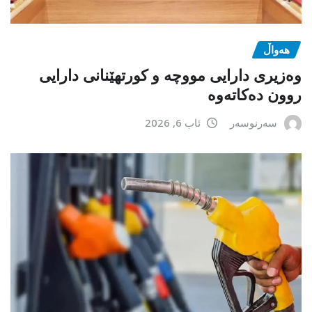
هەواڵ
وەزیری دارایی مووچە و کورتهێنانی دارایی
روون دەکاتەوە
سەرنوسەر
ئاب 6, 2026