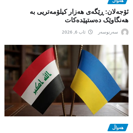
هەواڵ
ئۆجەلان: ڕێگەی هەزار کیلۆمەتریی بە
هەنگاوێک دەستپێدەکات
سەرنوسەر
ئاب 6, 2026
هەواڵ