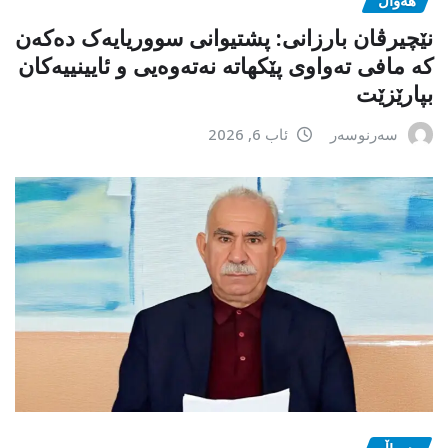
نێچیرڤان بارزانی: پشتیوانی سووریایەک دەکەن
کە مافی تەواوی پێکهاتە نەتەوەیی و ئایینییەکان
بپارێزێت
سەرنوسەر
ئاب 6, 2026