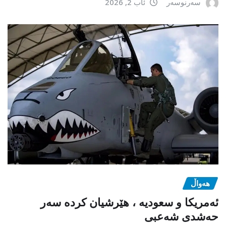
سەرنوسەر
ئاب 2, 2026
هەواڵ
ئەمریکا و سعودیە ، هێرشیان کردە سەر
حەشدی شەعبی