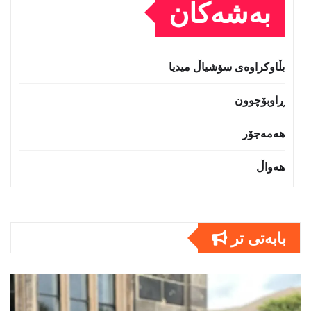
بەشەکان
بڵاوکراوەی سۆشیاڵ میدیا
ڕاوبۆچوون
هەمەجۆر
هەواڵ
بابەتى تر