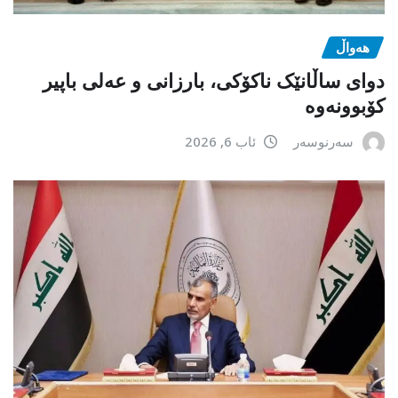
هەواڵ
دوای ساڵانێک ناکۆکی، بارزانی و عەلی باپیر
کۆبوونەوە
سەرنوسەر
ئاب 6, 2026