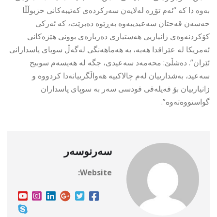
بەوە دا کە “ئەم تۆڕە لەلایەن سەرکردەی کەتیبەکانی حزبوڵڵا
حەسەن قەحتان سەعیدییەوە بەڕێوە دەبرێت، کە ئەرکی
کۆکردنەوەی زانیاریی هەستیاری دەربارەی بوونی هێزەکانی
ئەمریکا لە عێراقدا هەیە، بە هەماهەنگی لەگەڵ سوپای پاسدارانی
ئێران”. دەشڵێ: محەمەد سەعیدی، جگە لە هەیسەم سوبیح
سەعید، بەشدارییان لەم چالاکییە هەواڵگرییانەدا کردووە و
زانیارییان بۆ فەیلەقی قودسی سەر بە سوپای پاسداران
گواستووەتەوە”.
سەرنوسەر
Website: