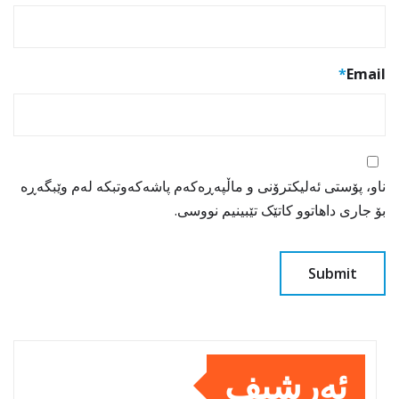
*
Email
ناو، پۆستی ئەلیکترۆنی و ماڵپەڕەکەم پاشەکەوتبکە لەم وێبگەڕە
بۆ جاری داهاتوو کاتێک تێبینیم نووسی.
ئەرشیف