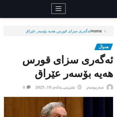
Home
ئەگەری سزای قورس هەیە بۆسەر عێراق
هەواڵ
ئەگەری سزای قورس
هەیە بۆسەر عێراق
سەرنوسەر
تشرینی یەکەم 10, 2025
0