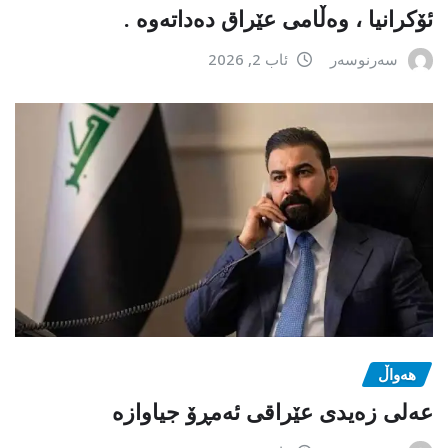
ئۆکرانیا ، وەڵامی عێراق دەداتەوە .
سەرنوسەر
ئاب 2, 2026
هەواڵ
عەلی زەیدی عێراقی ئەمڕۆ جیاوازە