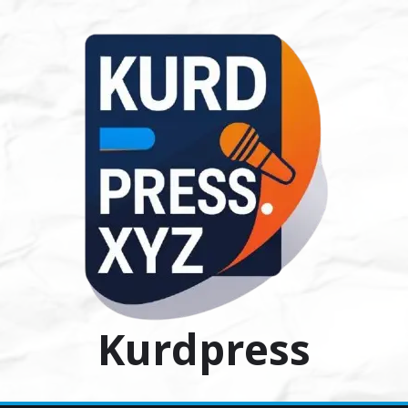
Ski
t
conten
Kurdpress