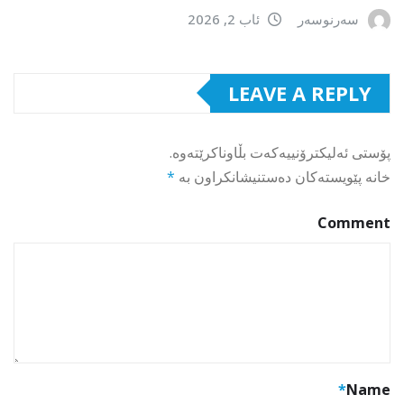
سەرنوسەر
ئاب 2, 2026
LEAVE A REPLY
پۆستی ئەلیکترۆنییەکەت بڵاوناکرێتەوە.
خانە پێویستەکان دەستنیشانکراون بە
*
Comment
*
Name