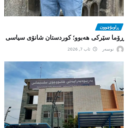
ڕاوبۆچوون
ڕۆما سێرکی هەبوو؛ کوردستان شانۆی سیاسی
نوسەر
ئاب 7, 2026