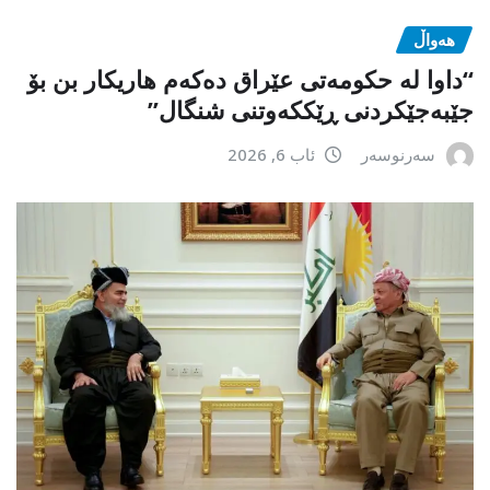
هەواڵ
“داوا لە حكومەتی عێراق دەكەم هاریكار بن بۆ
جێبەجێكردنی ڕێككەوتنی شنگال”
سەرنوسەر
ئاب 6, 2026