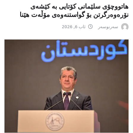
هاتووچۆی سلێمانی کۆتایی بە کێشەی
نۆرەوەرگرتن بۆ گواستنەوەی مۆڵەت هێنا
سەرنوسەر
ئاب 6, 2026