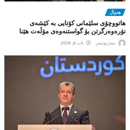
هەواڵ
هاتووچۆی سلێمانی کۆتایی بە کێشەی
نۆرەوەرگرتن بۆ گواستنەوەی مۆڵەت هێنا
سەرنوسەر
ئاب 6, 2026