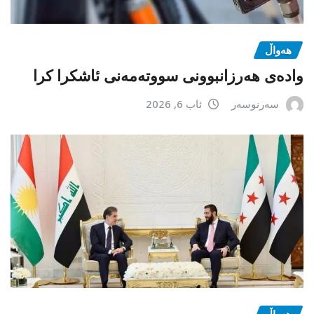
هەواڵ
وادەی هەرزانبوونی سووتەمەنی ئاشکرا کرا
سەرنوسەر
ئاب 6, 2026
هەواڵ