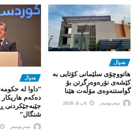
هەواڵ
هاتووچۆی سلێمانی کۆتایی بە
هەواڵ
کێشەی نۆرەوەرگرتن بۆ
“داوا لە حكومە
گواستنەوەی مۆڵەت هێنا
دەكەم هاریكار ب
سەرنوسەر
ئاب 6, 2026
جێبەجێكردنی ڕ
شنگال”
سەرنوسەر