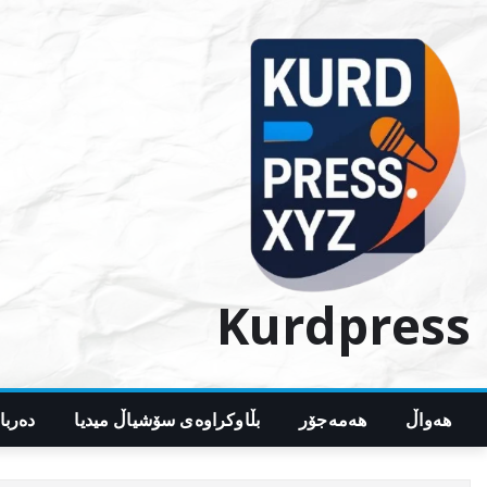
Ski
t
conten
Kurdpress
هەواڵ
هەمەجۆر
بڵاوکراوەی سۆشیاڵ میدیا
دەربا