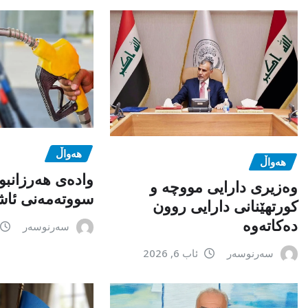
هەواڵ
هەواڵ
وادەی هەرزانبو
وەزیری دارایی مووچە و
سووتەمەنی ئاشک
کورتهێنانی دارایی روون
دەکاتەوە
سەرنوسەر
سەرنوسەر
ئاب 6, 2026