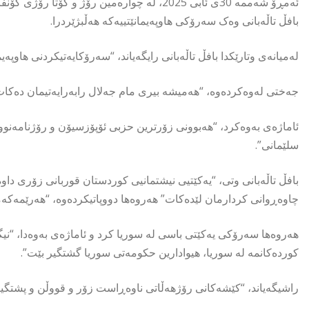
ئەمڕۆ شەممە 30ی ئابی 2025، لە چوارەمین رۆژ 
بافڵ تاڵەبانی وەک سەرۆکی هاوپەیمانێتییەکە هەڵبژێردرا.
لەمیانەی وتارێکدا بافڵ تاڵەبانی رایگەیاند، “سەرۆکایەتیکردنی هاوپەی
جەختی لەوەکردەوە، “هەمیشە بیری مام جەلال رابەرایەتیمان دەکات 
ئاماژەی بەوەکرد، “هەبوونی زۆرترین حزبی ئۆپۆزسیۆن و رۆژنامەنوو
سلێمانی”.
بافڵ تاڵەبانی وتی، “یەکێتیی نیشتمانیی کوردستان قوربانی زۆری داو
چاوەڕوانی کردارمان لێدەکات” هەروەها دووپاتیکردەوە، “هەرێمەکەم
هەروەها سەرۆکی یەکێتی باسی لە سوریا کرد و ئاماژەی بەوەدا، “نی
کوردەکانمە لە سوریا، هیوادارین حکومەتی سوریا گشتگیر بێت”.
راشیگەیاند، “کێشەکانی رۆژهەڵاتی ناوەڕاست زۆر و قووڵن و پشتگی