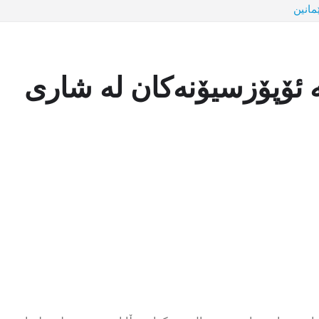
مانین
ە ئۆپۆزسیۆنەکان لە شاری