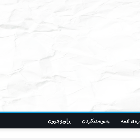
رەی ئێمە
پەیوەندیکردن
ڕاوبۆچوون