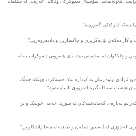
و کۆتا رۆژی کۆنفرانسی هاوپەیمانیی سۆسیال دیموکراتی وڵاتانی عەرەبی لە سلێمانی
مانییەکە ئەرکێکی گەورەیە”.
و کار دەکەن بۆ یەکڕیزی و چاکسازیی و دادپەروەریی”.
س و چالاکوان لە سلێمانی نیشانەی هەبوونی دیموکراسییە لە
ە بۆ ئازادی، باوەڕمان بە کردارە نەک قسەکرد، چونکە خەڵک
ان هێشتا ناسەقامگیرە لە رووی ئاسایشەوە”.
گەرانم لەبارەی کەمایەتییەکان لە سوریا، خەمی خوشک و برا
ریی لە دۆزی فەڵەستین دەکەن و دەبێت لەمەدا راشکاو بن”.