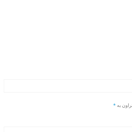
راون بە
*