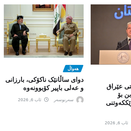
هەواڵ
دوای ساڵانێک ناکۆکی، بارزانی
تی عێراق
و عەلی باپیر کۆبوونەوە
ن بۆ
سەرنوسەر
ئاب 6, 2026
ێككەوتنی
ئاب 6, 2026