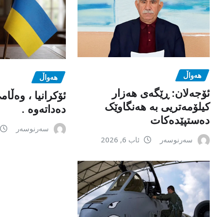
هەواڵ
هەواڵ
ئۆجەلان: ڕێگەی هەزار
ئۆکرانیا ، وەڵا
کیلۆمەتریی بە هەنگاوێک
دەداتەوە .
دەستپێدەکات
سەرنوسەر
سەرنوسەر
ئاب 6, 2026