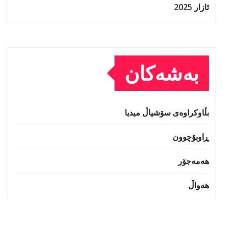
ئازار 2025
بەشەکان
بڵاوکراوەی سۆشیاڵ میدیا
ڕاوبۆچوون
هەمەجۆر
هەواڵ