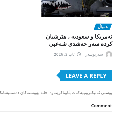
هەواڵ
ئەمریکا و سعودیە ، هێرشیان
کردە سەر حەشدی شەعبی
سەرنوسەر
ئاب 2, 2026
LEAVE A REPLY
پۆستی ئەلیکترۆنییەکەت بڵاوناکرێتەوە.
خانە پێویستەکان دەستنیشانک
Comment