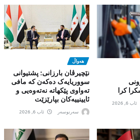
هەواڵ
نێچیرڤان بارزانی: پشتیوانی
ونی
سووریایەک دەکەن کە مافی
را کرا
تەواوی پێکهاتە نەتەوەیی و
ئایینییەکان بپارێزێت
ئاب 6, 2026
سەرنوسەر
ئاب 6, 2026