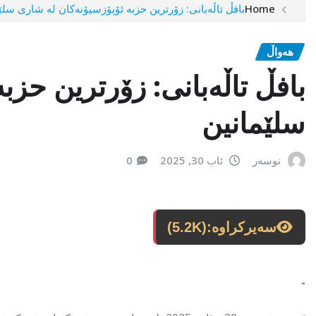
Home
بافڵ تاڵەبانی: زۆرترین حزبە ئۆپۆزسیۆنەکان لە شاری سلێ
هەواڵ
بافڵ تاڵەبانی: زۆرترین حزب
سلێمانین
نوسەر
ئاب 30, 2025
0
سەیرکراوە:
(5.2K)
-