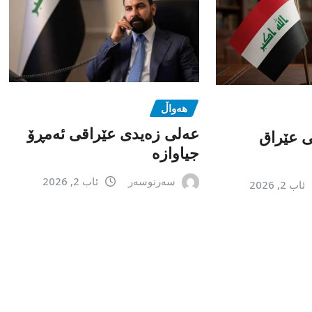
هەواڵ
عەلی زەیدی عێراقی ئەمڕۆ
می عێراق
جیاوازە
سەرنوسەر
ئاب 2, 2026
ئاب 2, 2026