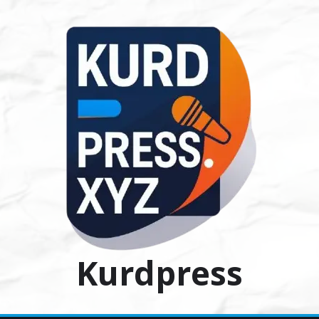
Ski
t
conten
Kurdpress