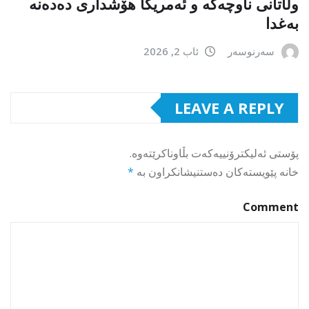
وڵاتانی ناوچەکە و ئەمریکا هۆشداری دەدەنە
بەغدا
سەرنوسەر
ئاب 2, 2026
LEAVE A REPLY
پۆستی ئەلیکترۆنییەکەت بڵاوناکرێتەوە.
خانە پێویستەکان دەستنیشانکراون بە
*
Comment