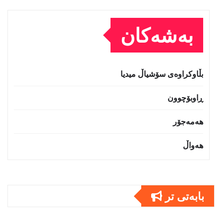
بەشەکان
بڵاوکراوەی سۆشیاڵ میدیا
ڕاوبۆچوون
هەمەجۆر
هەواڵ
بابەتى تر