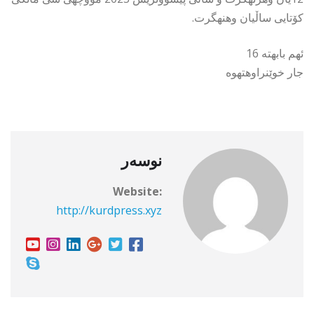
كۆتایی ساڵیان وهنهگرت.
ئهم بابهته 16
جار خوێنراوهتهوه
نوسەر
Website:
http://kurdpress.xyz