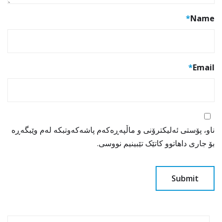
*
Name
*
Email
ناو، پۆستی ئەلیکترۆنی و ماڵپەڕەکەم پاشەکەوتبکە لەم وێبگەڕە
بۆ جاری داهاتوو کاتێک تێبینیم نووسی.