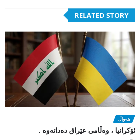
RELATED STORY
هەواڵ
ئۆکرانیا ، وەڵامی عێراق دەداتەوە .