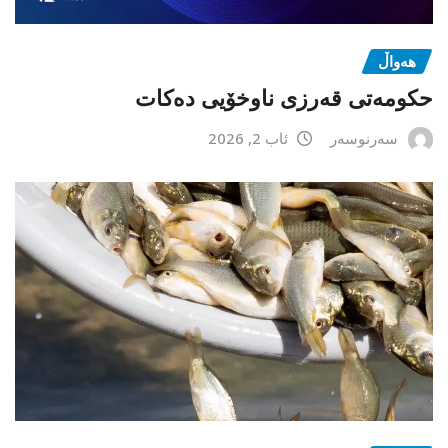
هەواڵ
حکومەتی قەرزی ناوخۆیی دەکات
سەرنوسەر
ئاب 2, 2026