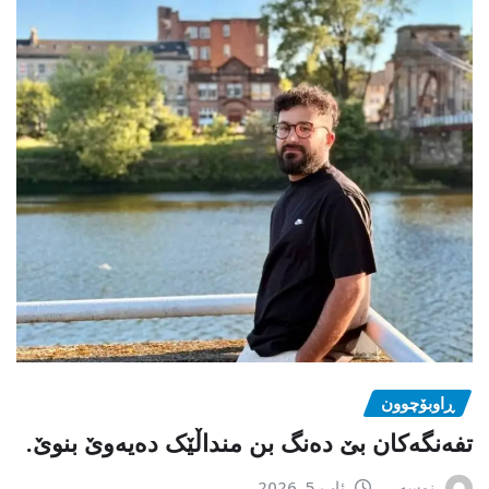
ڕاوبۆچوون
تفەنگەکان بێ دەنگ بن منداڵێک دەیەوێ بنوێ.
نوسەر
ئاب 5, 2026