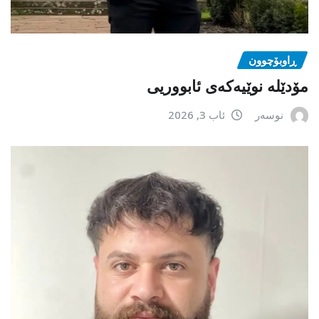
ڕاوبۆچوون
مۆدێلە نوێیەکەى ئابووریی
نوسەر
ئاب 3, 2026