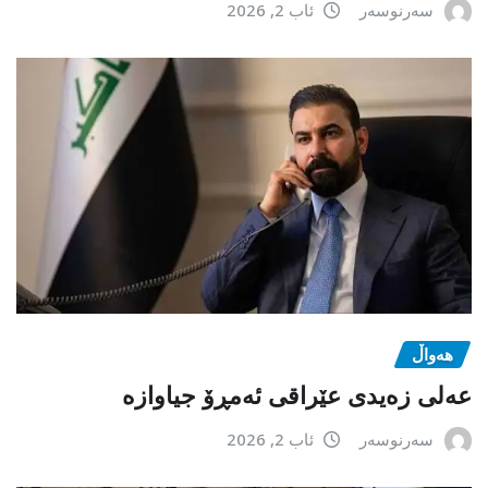
سەرنوسەر
ئاب 2, 2026
هەواڵ
عەلی زەیدی عێراقی ئەمڕۆ جیاوازە
سەرنوسەر
ئاب 2, 2026