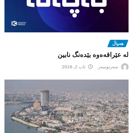
هەواڵ
لە عێراقەەوە بێدەنگ نابین
سەرنوسەر
ئاب 2, 2026