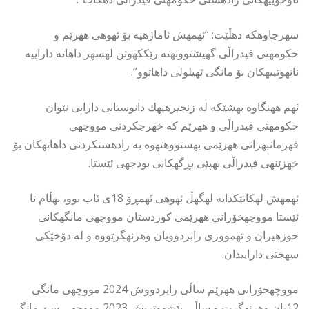
سهرچاوهكه دهڵێت: “ئهمهش ئاماژهیه بۆ ئهوهی ههرێم و
حكومهتی فیدراڵی گهیشتوونهته رێككهوتن لهسهر داهاته داراییه
نانهوتییهكان بۆ مانگی ئهیلولی داهاتوو”.
ئهم ههنگاوه بهشێكه له زنجیرهیهك دانوستانی دارایی نێوان
حكومهتی فیدراڵی و ههرێم كه خهرجكردنی مووچهی
فهرمانبهرانی ههرێمی بهستووهتهوه به رادهستكردنی داهاتهكان بۆ
خهزێنهی فیدراڵی بهپێی بڕگهكانی بودجهی ئێستا.
ئهمهش لهكاتێكدایه لهگهڵ ئهوهی ئهمڕۆ 18ی ئاب بوو، بهڵام تا
ئێستا مووچهخۆرانی ههرێمی كوردستان مووچهی مانگهكانی
حوزهیران و تهمووزی رابردوویان وهرنهگرتووه و له دۆخێكی
سهختی داراییدان.
مووچهخۆرانی ههرێم ساڵی رابردووش 2024 مووچهی مانگی
12یان وهرنهگرت و ساڵی پێشووتریش 2023 مووچهی سێ مانگی