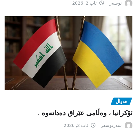
نوسەر
ئاب 2, 2026
هەواڵ
ئۆکرانیا ، وەڵامی عێراق دەداتەوە .
سەرنوسەر
ئاب 2, 2026