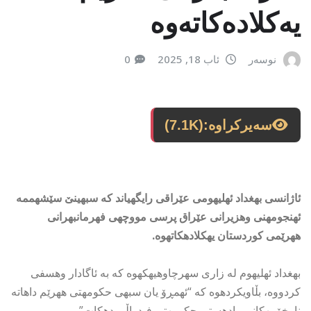
یه‌كلاده‌كاته‌وه‌
نوسەر
ئاب 18, 2025
0
سەیرکراوە:
(7.1K)
ئاژانسی بهغداد ئهلیهومی عێراقی رایگهیاند كه سبهینێ سێشهممه
ئهنجومهنی وهزیرانی عێراق پرسی مووچهی فهرمانبهرانی
ههرێمی كوردستان یهكلادهكاتهوه.
بهغداد ئهلیهوم له زاری سهرچاوهیهكهوه كه به ئاگادار وهسفی
كردووه، بڵاویكردهوه كه “ئهمڕۆ یان سبهی حكومهتی ههرێم داهاته
ناوخۆییهكانی رادهستی حكومهتی فیدراڵی دهكات”.