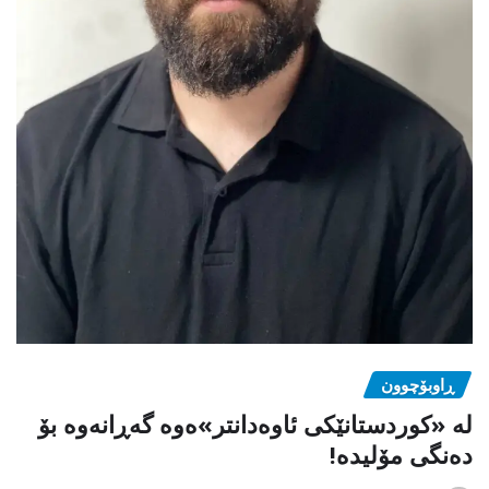
ڕاوبۆچوون
لە «کوردستانێکی ئاوەدانتر»ەوە گەڕانەوە بۆ
دەنگی مۆلیدە!