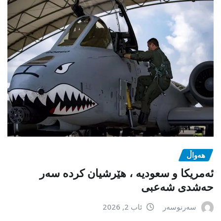
هەواڵ
ئەمریکا و سعودیە ، هێرشیان کردە سەر
حەشدی شەعبی
سەرنوسەر
ئاب 2, 2026