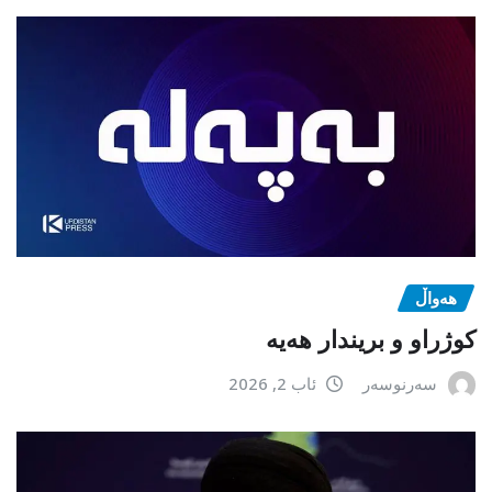
هەواڵ
كوژراو و بریندار هەیە
سەرنوسەر
ئاب 2, 2026