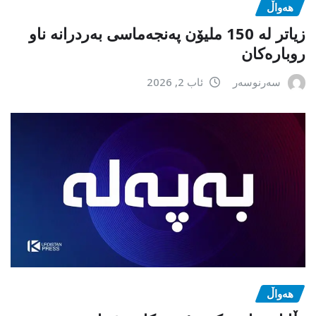
هەواڵ
زیاتر لە 150 ملیۆن پەنجەماسی بەردرانە ناو
روبارەکان
سەرنوسەر
ئاب 2, 2026
هەواڵ