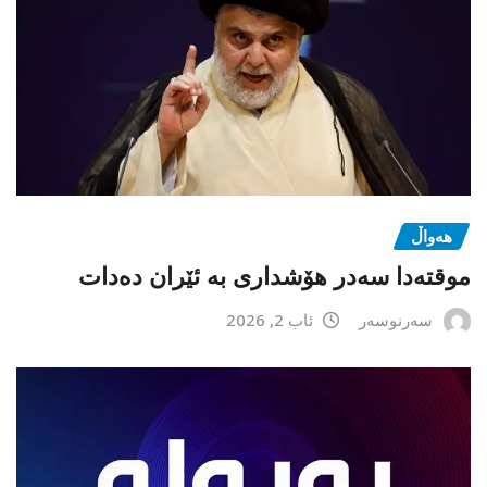
هەواڵ
موقتەدا سەدر هۆشداری بە ئێران دەدات
سەرنوسەر
ئاب 2, 2026