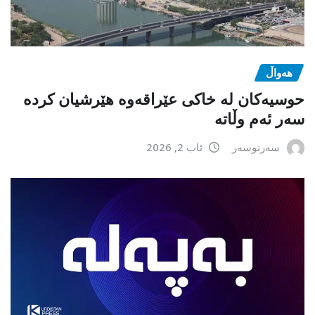
هەواڵ
حوسیەکان لە خاکی عێراقەوە هێرشیان کردە
سەر ئەم وڵاتە
سەرنوسەر
ئاب 2, 2026