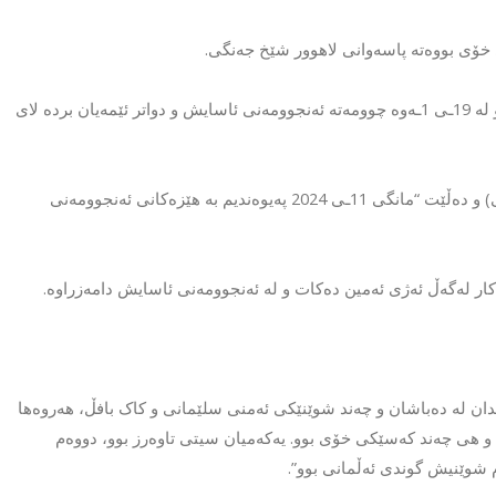
چوارەم دانەیان دەڵێت: من ناوم (ب.م.ح) لە دایکبووی 10ی 6ی 2002ـە و لە 19ـی 1ـەوە چوومەتە ئەنجوومەنی ئاسایش و دواتر ئێمەیان بردە لای
پێنجەم کەس ناوی (ح.ر.م) و دانیشتووی کەلاوە و ناسراوە بە (ئەبوو عەلی) و دەڵێت “مانگی 11ـی 2024 پەیوەندیم بە هێزەکانی ئەنجوومەنی
 رۆژ دەبێت پلان دانراوە بۆ لێدان لە دەباشان و چەند شوێنێکی ئەمنی سلێمانی و کاک بافڵ، هەروەها
و هی چەند کەسێکی خۆی بوو. یەکەمیان سیتی تاوەرز بوو، دووەم
م شوێنیش گوندی ئەڵمانی بوو”.