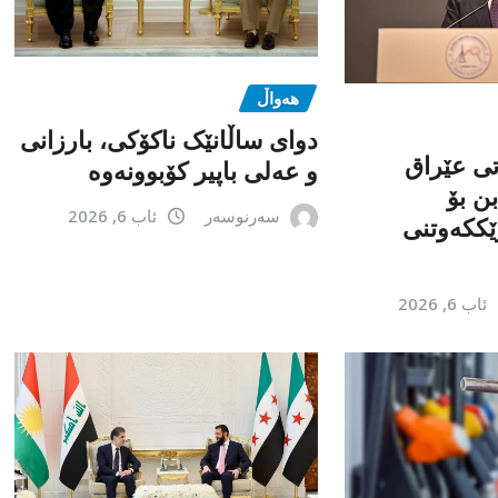
هەواڵ
دوای ساڵانێک ناکۆکی، بارزانی
تی عێراق
و عەلی باپیر کۆبوونەوە
ن بۆ
سەرنوسەر
ئاب 6, 2026
ێككەوتنی
ئاب 6, 2026