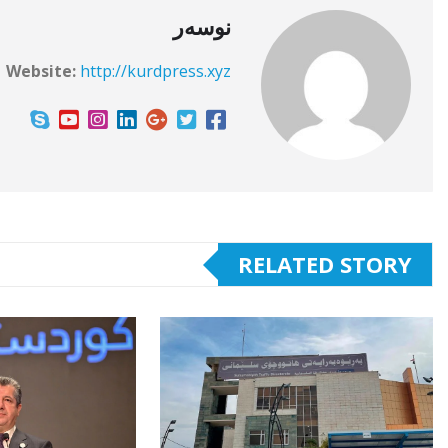
نوسەر
Website:
http://kurdpress.xyz
RELATED STORY