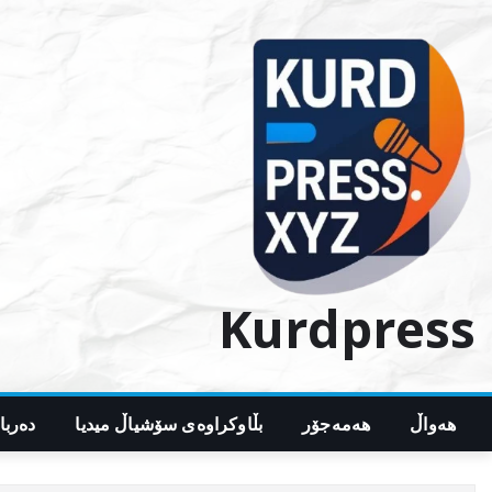
Ski
t
conten
Kurdpress
هەواڵ
هەمەجۆر
بڵاوکراوەی سۆشیاڵ میدیا
دەربا