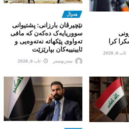
هەواڵ
نێچیرڤان بارزانی: پشتیوانی
ونی
سووریایەک دەکەن کە مافی
را کرا
تەواوی پێکهاتە نەتەوەیی و
ئایینییەکان بپارێزێت
ئاب 6, 2026
سەرنوسەر
ئاب 6, 2026