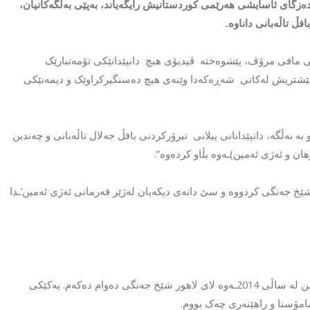
 دەزگای ئاسایشی هەرێمی کوردستانیش رایگەیاند، بەپێی بەڵگەکانیان،
ڵ تاڵەبانی داناوە.
انی مافی مرۆڤ، پێشوەختە ڤیدیۆی هیچ دانپێدانێکی تۆمەتبارێک
ت. پێشتریش لەکاتی شەڕەکەدا وێنەی هیچ دەستگیرکراوێک و دیمەنێکی
ەڵگە، دانپێدانانی پیلانی تیرۆرکردنی بافڵ جەلال تاڵەبانی و چەندین
ن و ئەژی ئەمین)ـەوە بڵاو کردەوە”.
 شێخ جەنگی کردووە و سێ دانەی دیکەیان لەژێر فەرمانی ئەژی ئەمین’ـدا
یەکێک لەو کەسانەی لە ڤیدیۆکەدا قسە دەکات بە ناوی (ر.ز.ف) دەڵێت: من لە ساڵی 2014ـەوە لای لاهور شێخ جەنگی دەوام دەکەم. یەکێکی
مامۆستا و راهێنەری چەک بووم.