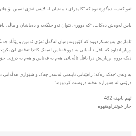
ئەو کەسە دەگێڕێتەوە کە “کامێرای تایبەتیان لە لایەن ئەژی ئەمین بۆ هات
باس لەوەش دەکات، “کە دووری نێوان ئەو جێگەیە و دەباشان و ماڵی بافڵ تاڵەبانی’ـیان
ئاماژەی بەوەشکردووە کە کۆبوونەوەیان لەگەڵ ئەژی ئەمین و پۆڵاد جەنگی
بڕیاریانداوە کە بافڵ تاڵەبانی بە دوو قەناس لەیەک کاتدا تەقەی لێ بک
دیکە بووم. بڕیاریش درا بافڵ تاڵەبانی هەم بە قەناس و هەم بە درۆنی خۆک
بە وتەی ‘چەکدارەکە’: راهێنانی تایبەتی لەسەر چەک و شێوازی هەڵدانی د
درۆنی لە هەورازە نەفتە دروست کردووە.”
ئهم بابهته 432
جار خوێنراوهتهوه