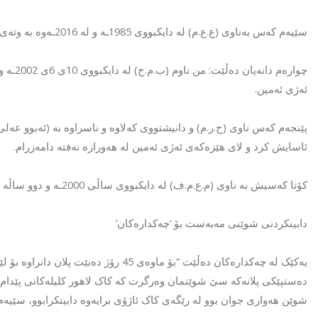
سێیەم کەس بەناوی (ع.ع.م) لە دایکبووی 1985ـە و لە 2016ـەوە بە وتەی خۆی بووەتە پاسەوانی لاهوور شێخ جەنگی.
ئەژی ئەمین.
ئاسایش کرد و لای هێزەکەی ئەژی ئەمین لە هەورازە نەفتە دامەزرام.
کۆتا کەسیش بە ناوی (م.ع.م.ف) لە دایکبووی ساڵی 2000ـە و دوو ساڵە کار لەگەڵ ئەژی ئەمین دەکات و لە ئەنجوومەنی ئاسایش دامەزراوە.
دابینکردنی شوێنی مەبەست بۆ ‘چەکدارەکان’
یەکێک لە چەکدارەکان دەڵێت “بۆ ماوەی 45
دەستپێکی پلانەکە سێ شوێنمان وەرگرت کە کاک لاهور کلیلەکانی پێدام 
شوێن هەواری جوان بوو لە رێگەی کاک ئاژۆی برایەوە دابینکرابوو، سێیە