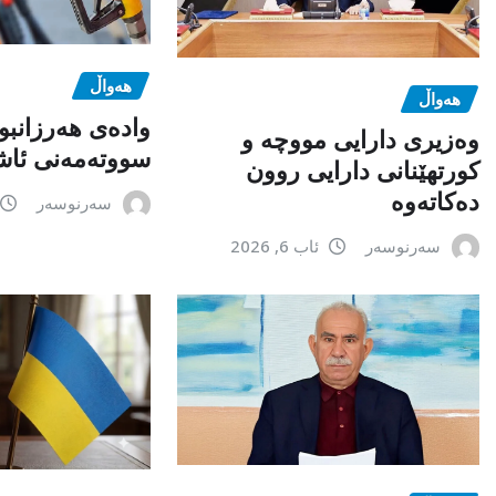
هەواڵ
هەواڵ
وادەی هەرزانبو
وەزیری دارایی مووچە و
سووتەمەنی ئاشک
کورتهێنانی دارایی روون
دەکاتەوە
سەرنوسەر
سەرنوسەر
ئاب 6, 2026