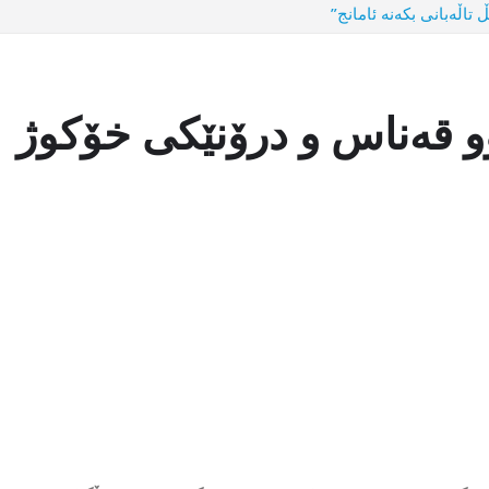
 تاڵەبانی بکەنە ئامانج”
دوو قەناس و درۆنێکی خۆکوژ