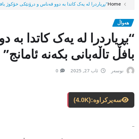
Home
“بڕیاردرا لە یەک کاتدا بە دوو قەناس و درۆنێکی خۆکوژ بافڵ
هەواڵ
“بڕیاردرا لە یەک کاتدا بە 
بافڵ تاڵەبانی بکەنە ئامانج”
نوسەر
ئاب 27, 2025
0
سەیرکراوە:
(4.0K)
_