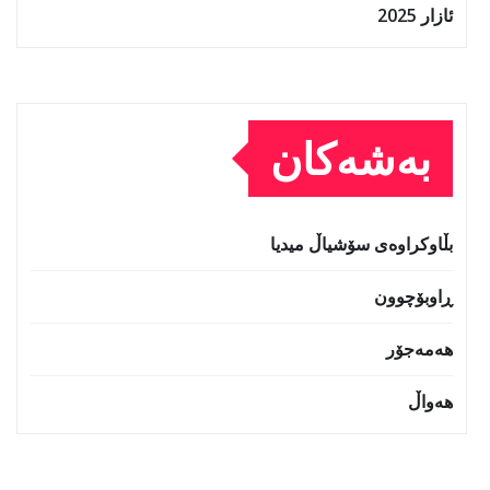
ئازار 2025
بەشەکان
بڵاوکراوەی سۆشیاڵ میدیا
ڕاوبۆچوون
هەمەجۆر
هەواڵ