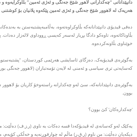
دانپێدانانی “چەکدارانی لاهور شێخ جەنگی و ئەژی ئەمین” بڵاوکرایەوە و
هەریەک لە لاهوور شێخ جەنگی و ئەژی ئەمین پێکەوە پلانیان بۆ کوشتنی باف
دەقی ڤیدیۆی دانپێدانانەکە بڵاوکراوەتەوە، بەڵامبەپشتبەستن بە بەندەک
بڵاوناکاتەوە، تاوەکو دادگا بڕیار لەسەر کەیسی ڕووداوی لالەزار دەدا
خوێناوی بڵاونەکردەوە.
بەگوێرەی ڤیدیۆیەک، دەزگای ئاسایشی هەرێمی کوردستان، “پشتبەستوو بە ب
کەسایەتی تری سیاسی و ئەمنی لە لایەن تۆمەتباران (لاهوور جەنگی بورها
بەگوێرەی دانپێدانانەکە، سێ لەو چەکدارانە راستەوخۆ کاریان بۆ لاهوور
بوون.
‘چەکدارەکان’ کێ بوون؟
دیکەیان دەڵێت: من ناوم (ر.ق.ر) ماڵم لە چوارقوڕنەیە و خەڵکی کۆیەم، 