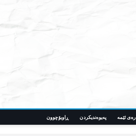
رەی ئێمە
پەیوەندیکردن
ڕاوبۆچوون