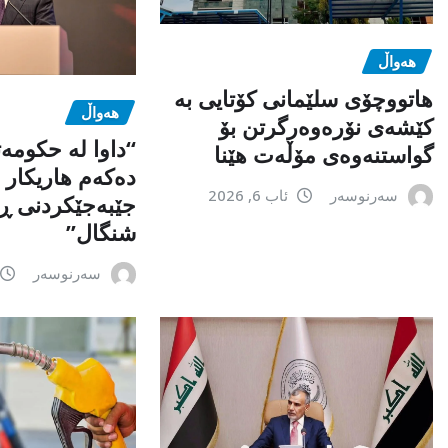
هەواڵ
هاتووچۆی سلێمانی کۆتایی بە
هەواڵ
کێشەی نۆرەوەرگرتن بۆ
“داوا لە حكومە
گواستنەوەی مۆڵەت هێنا
دەكەم هاریكار ب
سەرنوسەر
ئاب 6, 2026
جێبەجێكردنی ڕ
شنگال”
سەرنوسەر