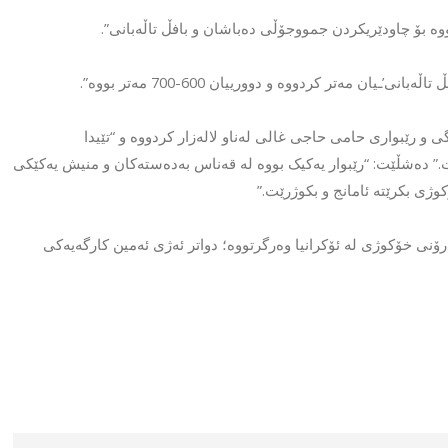
ووە بۆ چاودێریکردن جمووجۆڵی دەباشان و بافڵ تاڵەبانی”.
 مەتر کردووە و دوورییان 600-700 مەتر بووە”.
 و رێبواری حامی حاجی غالی لەناو لالەزار کردووە و “تێیدا
رێت.” دەشڵێت: “رێبوار یەکیک بووە لە قەناس بەدەستەکان و منیش یەکێکی
وژی بکرێتە ئامانج و بکوژرێت.”
رۆنی خۆکوژی لە ئۆکرانیا وەرگرتووە؛ دواتر ئەژی ئەمین کارگەیەکی