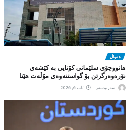
هەواڵ
هاتووچۆی سلێمانی کۆتایی بە کێشەی
نۆرەوەرگرتن بۆ گواستنەوەی مۆڵەت هێنا
سەرنوسەر
ئاب 6, 2026