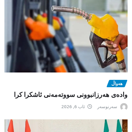
هەواڵ
وادەی هەرزانبوونی سووتەمەنی ئاشکرا کرا
سەرنوسەر
ئاب 6, 2026