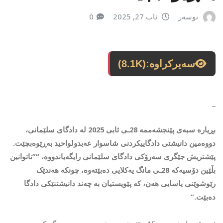
نوسەر
ئاب 27, 2025
0
سەیرکراوە:
(8.1K)
_
بڕیارە سبەی پێنجشەممە 28ـی ئابی 2025 لە دادگای سلێمانی،
دووەمین دانیشتی دادگاییکردنی شاسوار عەبدولواحید بەڕێوەبچێت.
پێشتریش جێگری سەرۆکی دادگای سلێمانی رایگەیاندووە، “”ناتوانین
بڵێین دۆسیەکە 28ـی مانگ یەکلایی دەبێتەوە، چونکە هەندێک
رێوشوێنی یاسایی هەن، کە پێویستیان بە چەند دانیشتنێکی دادگا
دەبێت.”