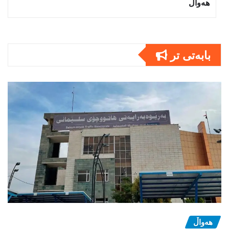
هەواڵ
بابەتى تر
هەواڵ