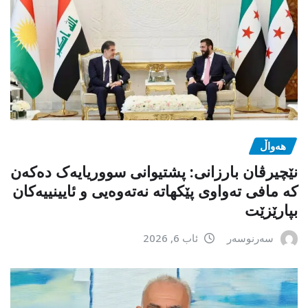
هەواڵ
نێچیرڤان بارزانی: پشتیوانی سووریایەک دەکەن
کە مافی تەواوی پێکهاتە نەتەوەیی و ئایینییەکان
بپارێزێت
سەرنوسەر
ئاب 6, 2026