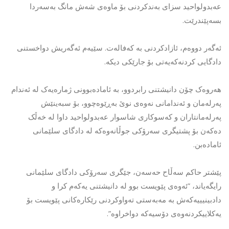
عەبدولواحید سزای بەندکردنی بۆ ماوەی شەش مانگ بەسەردا
بسەپێندرێت.
ئەگەر دووەم، ئازادکردنی بە کەفالەت. سێیەم ئەگەریش دواخستنی
دادگایی کردنەکەیەتی بۆ جارێکی دیکە.
هەروەک چۆن دانیشتنی رابردوو، بە ئامادەبوونی ژمارەیەک لە ئەندام
پەرلەمان و ئەندامانی نەوەی نوێ بەڕێوەچوو، بۆ سبەینێش
پەرلەمانتاران و کەسوکاری شاسوار عەبدولواحید داوا لە خەڵک
دەکەن بۆ پشتیگری سەرۆکی جوڵانەوەکە لە دادگای سلێمانی
ئامادەبن.
پێشتر حاکم سەڵاح حەسەن، جێگری سەرۆکی دادگای سلێمانی
رایگەیاند، ”ئەوەی پێویست بوو لە دانیشتنی یەکەم کرا و
دادبینیییەکەش بە مەبەستی تەواوکردنی رێکارەکانی پێویست بۆ
یەکلاییکردنەوەی دۆسیەکە دواخراوە”.