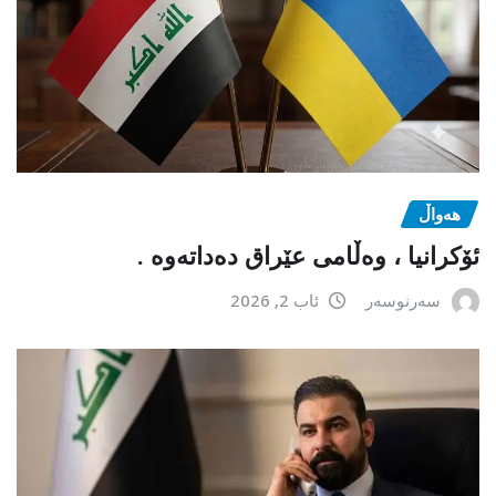
هەواڵ
ئۆکرانیا ، وەڵامی عێراق دەداتەوە .
سەرنوسەر
ئاب 2, 2026