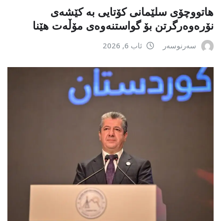
هاتووچۆی سلێمانی کۆتایی بە کێشەی
نۆرەوەرگرتن بۆ گواستنەوەی مۆڵەت هێنا
سەرنوسەر
ئاب 6, 2026