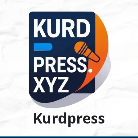
Ski
t
conten
Kurdpress