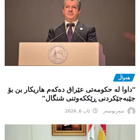
هەواڵ
“داوا لە حكومەتی عێراق دەكەم هاریكار بن بۆ
جێبەجێكردنی ڕێككەوتنی شنگال”
سەرنوسەر
ئاب 6, 2026