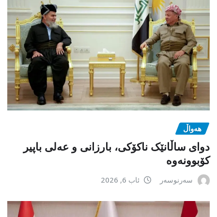
هەواڵ
دوای ساڵانێک ناکۆکی، بارزانی و عەلی باپیر
کۆبوونەوە
سەرنوسەر
ئاب 6, 2026