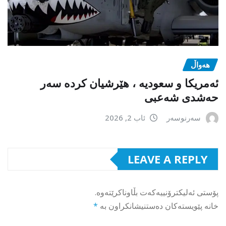
هەواڵ
ئەمریکا و سعودیە ، هێرشیان کردە سەر
حەشدی شەعبی
سەرنوسەر
ئاب 2, 2026
LEAVE A REPLY
پۆستی ئەلیکترۆنییەکەت بڵاوناکرێتەوە.
خانە پێویستەکان دەستنیشانکراون بە
*