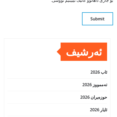
بۆ جاری داهاتوو کاتێک تێبینیم نووسی.
ئەرشیف
ئاب 2026
تەممووز 2026
حوزه‌یران 2026
ئایار 2026