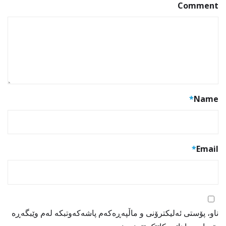
Comment
*
Name
*
Email
ناو، پۆستی ئەلیکترۆنی و ماڵپەڕەکەم پاشەکەوتبکە لەم وێبگەڕە