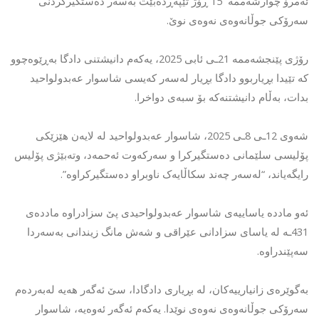
ئەمرۆ چوارشەممە 15 ڕۆژ تێپەڕدەبێت بەسەر دەستگیرکردنی
سەرۆکی جوڵانەوەی نەوەی نوێ.
رۆژی پێنجشەممە 21ـی ئابی 2025، یەکەم دانیشتنی دادگا بەڕێوەچوو
کە تێیدا بڕیاربوو دادگا بڕیار لەسەر کەیسی شاسوار عەبدولواحید
بدات، بەڵام دانیشتنەکە بۆ سبەی دواخرا.
شەوی 12ـی 8ـی 2025، شاسوار عەبدولواحید لە لایەن هێزێکی
پۆلیسی سلێمانی دەستگیرکرا و سەرکەوت ئەحمەد، وتەبێژی پۆلیس
رایگەیاند، “لەسەر چەند سکاڵایەک ناوبراو دەستگیرکراوە”.
ئەو ماددە یاساییەی شاسوار عەبدولواحیدی پێ سزادراوە ماددەی
431ـە لە یاسای سزادانی عێراقی و شەش مانگ زیندانی بەسەردا
سەپێندراوە.
بەگوێرەی زانیارییەکان، لە بڕیاری دادگادا، سێ ئەگەر هەیە لەبەردەم
سەرۆکی جوڵانەوەی نەوەی نوێدا. یەکەم ئەگەر ئەوەیە، شاسوار