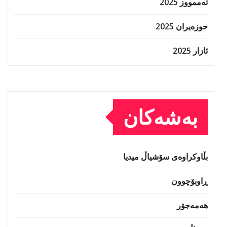
تەممووز 2025
حوزه‌یران 2025
ئازار 2025
بەشەکان
بڵاوکراوەی سۆشیاڵ میدیا
ڕاوبۆچوون
هەمەجۆر