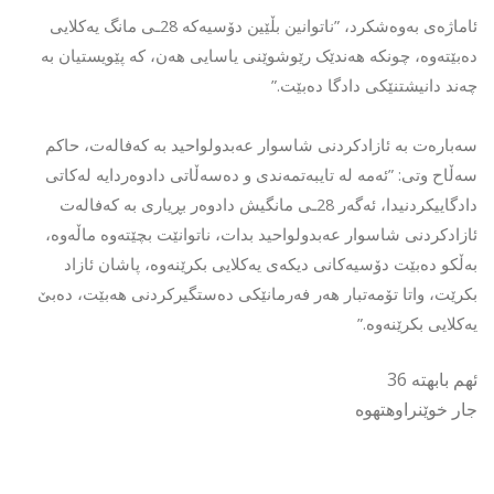
ئاماژەی بەوەشکرد، ”ناتوانین بڵێین دۆسیەکە 28ـی مانگ یەکلایی
دەبێتەوە، چونکە هەندێک رێوشوێنی یاسایی هەن، کە پێویستیان بە
چەند دانیشتنێکی دادگا دەبێت.”
سەبارەت بە ئازادکردنی شاسوار عەبدولواحید بە کەفالەت، حاکم
سەڵاح وتی: ”ئەمە لە تایبەتمەندی و دەسەڵاتی دادوەردایە لەکاتی
دادگاییکردنیدا، ئەگەر 28ـی مانگیش دادوەر بڕیاری بە کەفالەت
ئازادکردنی شاسوار عەبدولواحید بدات، ناتوانێت بچێتەوە ماڵەوە،
بەڵکو دەبێت دۆسیەکانی دیکەی یەکلایی بکرێنەوە، پاشان ئازاد
بکرێت، واتا تۆمەتبار هەر فەرمانێکی دەستگیرکردنی هەبێت، دەبێ
یەکلایی بکرێنەوە.”
ئهم بابهته 36
جار خوێنراوهتهوه