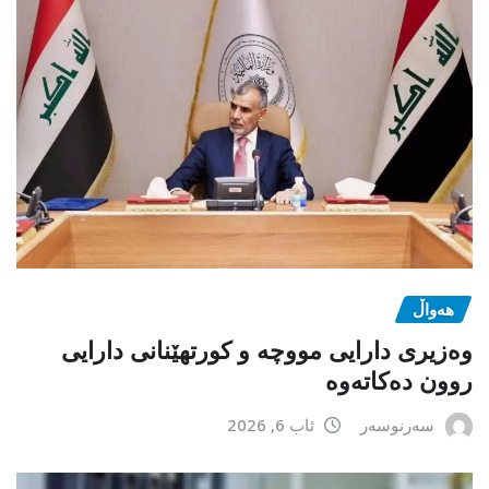
هەواڵ
وەزیری دارایی مووچە و کورتهێنانی دارایی
روون دەکاتەوە
سەرنوسەر
ئاب 6, 2026