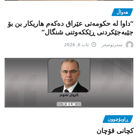
هەواڵ
“داوا لە حكومەتی عێراق دەكەم هاریكار بن بۆ
جێبەجێكردنی ڕێككەوتنی شنگال”
سەرنوسەر
ئاب 6, 2026
ڕاوبۆچوون
کچانی قۆچان