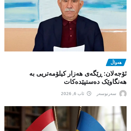
هەواڵ
ئۆجەلان: ڕێگەی هەزار کیلۆمەتریی بە
هەنگاوێک دەستپێدەکات
سەرنوسەر
ئاب 6, 2026