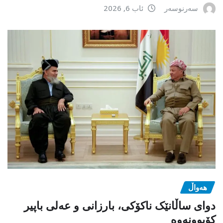
سەرنوسەر
ئاب 6, 2026
هەواڵ
دوای ساڵانێک ناکۆکی، بارزانی و عەلی باپیر
کۆبوونەوە