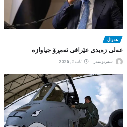
هەواڵ
عەلی زەیدی عێراقی ئەمڕۆ جیاوازە
سەرنوسەر
ئاب 2, 2026