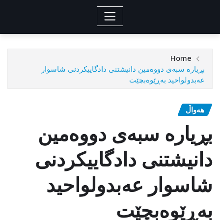
Home
بڕیارە سبەی دووەمین دانیشتنی دادگاییکردنی شاسوار
عەبدولواحید بەڕێوەبچێت
هەواڵ
بڕیارە سبەی دووەمین
دانیشتنی دادگاییکردنی
شاسوار عەبدولواحید
بەڕێوەبچێت