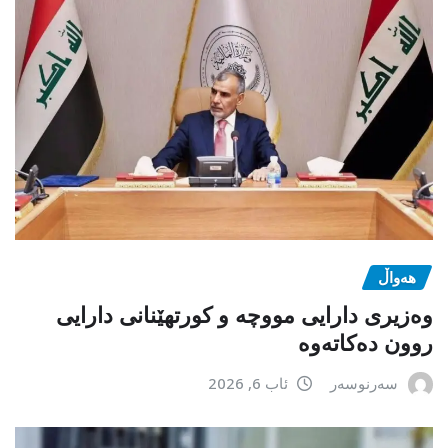
هەواڵ
وەزیری دارایی مووچە و کورتهێنانی دارایی
روون دەکاتەوە
سەرنوسەر
ئاب 6, 2026