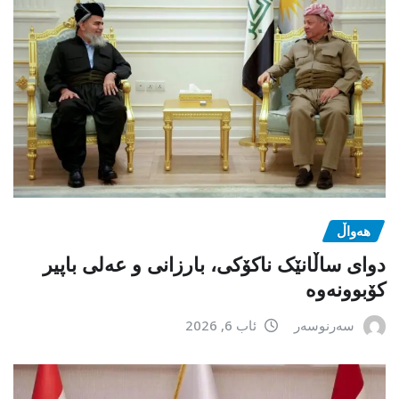
هەواڵ
دوای ساڵانێک ناکۆکی، بارزانی و عەلی باپیر
کۆبوونەوە
سەرنوسەر
ئاب 6, 2026