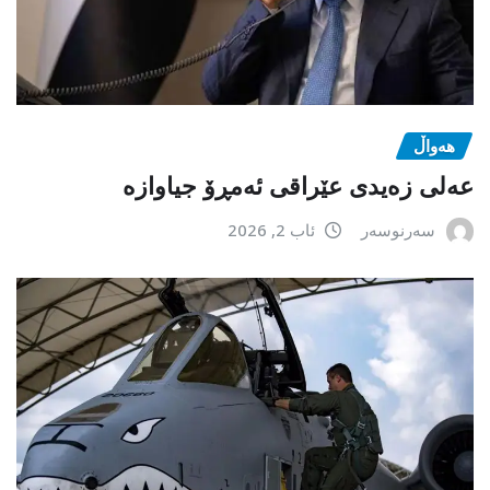
هەواڵ
عەلی زەیدی عێراقی ئەمڕۆ جیاوازە
سەرنوسەر
ئاب 2, 2026