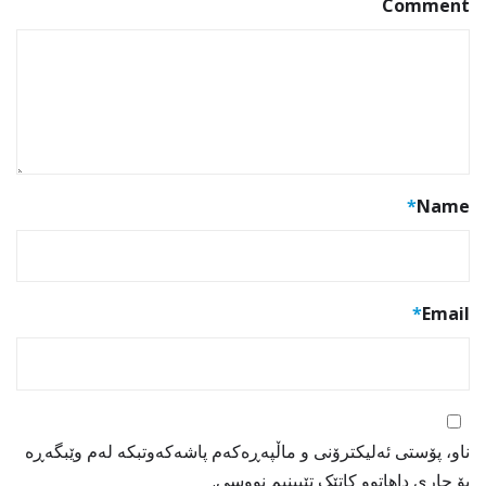
Comment
*
Name
*
Email
ناو، پۆستی ئەلیکترۆنی و ماڵپەڕەکەم پاشەکەوتبکە لەم وێبگەڕە
بۆ جاری داهاتوو کاتێک تێبینیم نووسی.