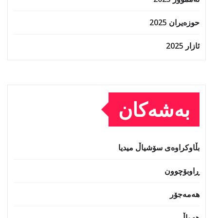
حوزه‌یران 2025
ئازار 2025
بەشەکان
بڵاوکراوەی سۆشیاڵ میدیا
ڕاوبۆچوون
هەمەجۆر
هەواڵ