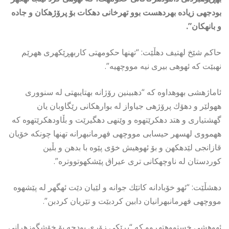
بودجهی زیاده بهردهست بوو تهرخانی دهكات بۆ پرۆژهكان و جاده
و بانهكان”.
حاكم شێخ لهتیف دهڵێت: “تهنها حكومهتی كاربهڕێكهری ههرێم
نهبێت كه ئهوهی بیری نیه مووچهیه”.
ئاماژهشی بهوهداوه كه “دهبینین رۆژانه بهتایبهتی له سنووری
ههولێر و دهۆك پرۆژهی جیاواز له بوارهكانی رێگاوبان یان
گهشتیاری و هتد دهكرێتهوه و وێنهی دهگیرێت و بڵاودهكرێتهوه كه
ههمووی لهسهر حیسابی مووچهی فهرمانبهرانه تهنها چونكه خۆیان
قازانجی لێدهكهن و بۆ ئهوهیش خۆی پێوه با بدهن و بڵین
كوردستان له ناوچهكانی تری عیراق پێشكهوتووتره”.
دهشڵێت: “ئهو خۆبادانه كاتێك جوانه و لێیان دێت ئهگهر له پێشهوه
مووچهی فهرمانبهرانیان دابین كردبێت و تێریان كردبن”.
ئهوهشی خستووهتهڕوو كه “بڕێكی زۆری بودجه بۆ خۆشگوزهرانی