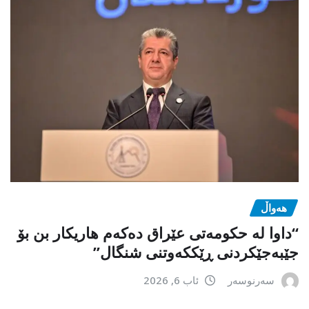
هەواڵ
“داوا لە حكومەتی عێراق دەكەم هاریكار بن بۆ
جێبەجێكردنی ڕێككەوتنی شنگال”
سەرنوسەر
ئاب 6, 2026