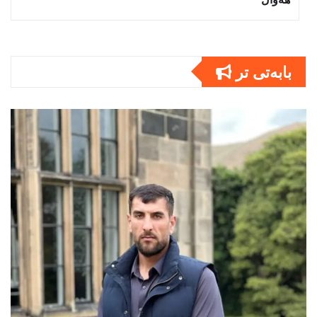
بابەتى تر