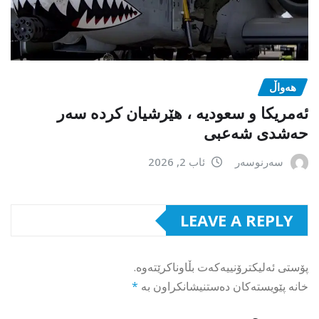
هەواڵ
ئەمریکا و سعودیە ، هێرشیان کردە سەر
حەشدی شەعبی
سەرنوسەر
ئاب 2, 2026
LEAVE A REPLY
پۆستی ئەلیکترۆنییەکەت بڵاوناکرێتەوە.
خانە پێویستەکان دەستنیشانکراون بە
*