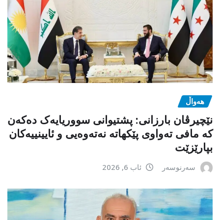
هەواڵ
نێچیرڤان بارزانی: پشتیوانی سووریایەک دەکەن
کە مافی تەواوی پێکهاتە نەتەوەیی و ئایینییەکان
بپارێزێت
سەرنوسەر
ئاب 6, 2026