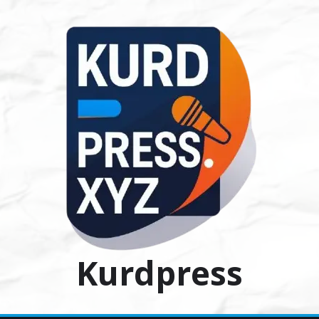
Ski
t
conten
Kurdpress