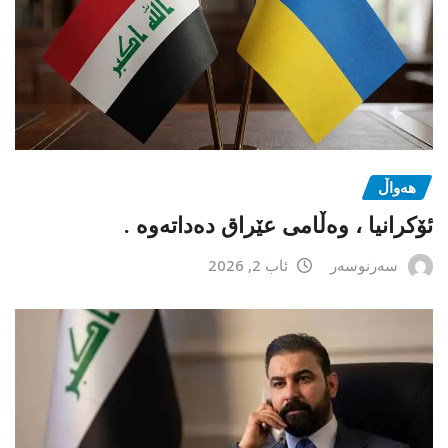
هەواڵ
ئۆکرانیا ، وەڵامی عێراق دەداتەوە .
سەرنوسەر
ئاب 2, 2026