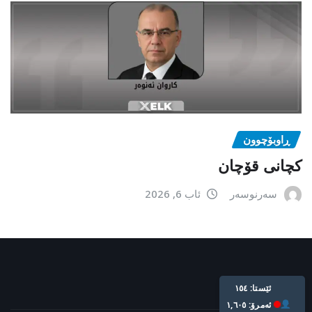
ڕاوبۆچوون
کچانی قۆچان
سەرنوسەر
ئاب 6, 2026
ئێستا: ١٥٤
ئه‌مرۆ: ١,٦٠٥