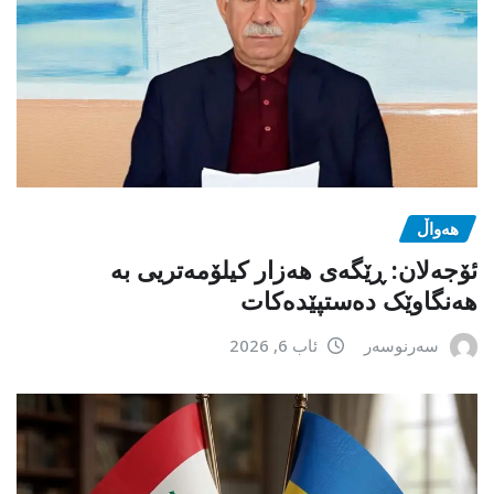
هەواڵ
ئۆجەلان: ڕێگەی هەزار کیلۆمەتریی بە
هەنگاوێک دەستپێدەکات
سەرنوسەر
ئاب 6, 2026