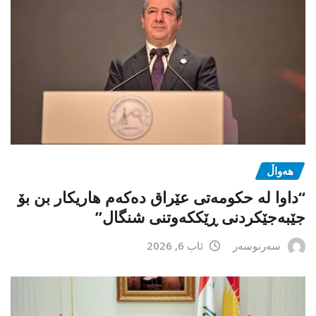
هەواڵ
“داوا لە حكومەتی عێراق دەكەم هاریكار بن بۆ
جێبەجێكردنی ڕێككەوتنی شنگال”
سەرنوسەر
ئاب 6, 2026