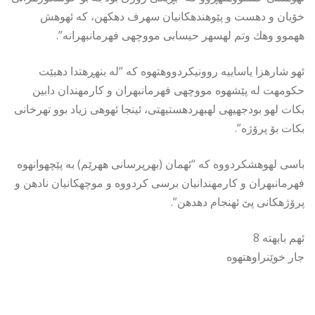
خۆیان و دهست و پێوهندهكانیان سهرف دهكهن، كه ئهوهش
ههموو وهك وتم لهسهر حیسابی مووچهی فهرمانبهرانه”.
ئهو شارهزا یاساییه روونیكردووهتهوه كه “له بنهڕهتدا دهبێت
حكومهت له پێشهوه مووچهی فهرمانبهران و كارمهندان دابین
بكات لهو بودجهیهی لهبهردهستیهتی، ئینجا ئهوهی زیاد بوو تهرخانی
بكات بۆ پرۆژه”.
باسی لهوهشكردووه كه “ئهمان (بهرپرسانی ههرێم) به پێچهوانهوه
فهرمانبهران و كارمهندانیان برسی كردووه و موچهكانیان نادهن و
پرۆژهكانی پێ ئهنجام دهدهن”.
ئهم بابهته 8
جار خوێنراوهتهوه