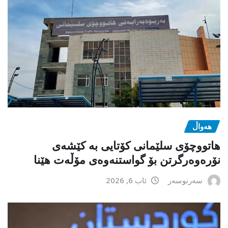
هەواڵ
هاتووچۆی سلێمانی کۆتایی بە کێشەی
نۆرەوەرگرتن بۆ گواستنەوەی مۆڵەت هێنا
سەرنوسەر
ئاب 6, 2026