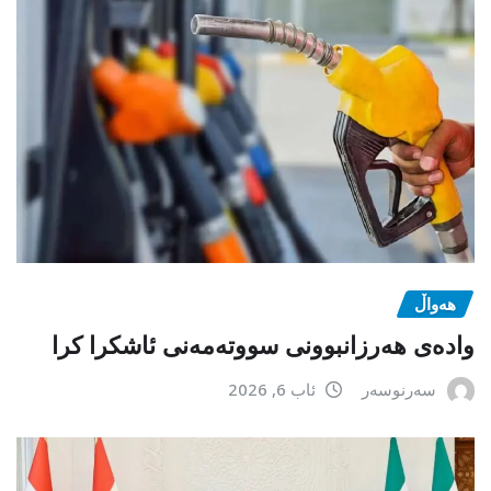
هەواڵ
وادەی هەرزانبوونی سووتەمەنی ئاشکرا کرا
سەرنوسەر
ئاب 6, 2026