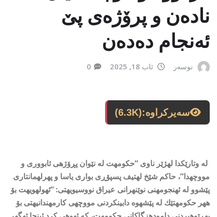
ناده‌ن و پرۆژه‌ی پێ
ئه‌نجام ده‌ده‌ن
نوسەر
ئاب 18, 2025
0
سەیرکراوە:
(6.3K)
له وتارێكدا لهژێر ناوی “حكومهت له نێوان پڕۆژهی ئابووری و
مووچهدا”، حاكم شێخ لهتیف پسپۆڕی بواری یاسا و پهرلهمانتاری
پێشوو له ئهنجومهنی نوێنهرانی عیراق نووسیویهتی: “ئهولهویهت بۆ
ههر حكومهتێك له پێشهوه دابینكردنی مووچهی كارمهندانیهتی بۆ
بهڕێوهبردنی دامودهزگاكانی حكومهت، كه ئهوهی كرد ئینجا ئهگهر