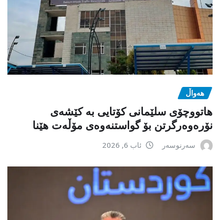
هەواڵ
هاتووچۆی سلێمانی کۆتایی بە کێشەی
نۆرەوەرگرتن بۆ گواستنەوەی مۆڵەت هێنا
سەرنوسەر
ئاب 6, 2026