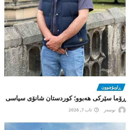
ڕاوبۆچوون
ڕۆما سێرکی هەبوو؛ کوردستان شانۆی سیاسی
نوسەر
ئاب 7, 2026