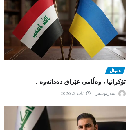
هەواڵ
ئۆکرانیا ، وەڵامی عێراق دەداتەوە .
سەرنوسەر
ئاب 2, 2026