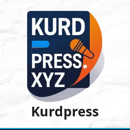
Ski
t
conten
Kurdpress