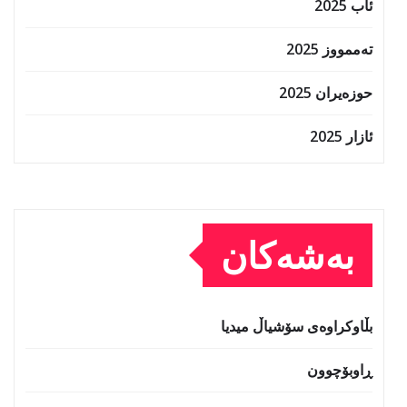
ئاب 2025
تەممووز 2025
حوزه‌یران 2025
ئازار 2025
بەشەکان
بڵاوکراوەی سۆشیاڵ میدیا
ڕاوبۆچوون