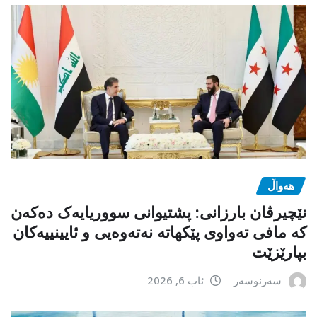
هەواڵ
نێچیرڤان بارزانی: پشتیوانی سووریایەک دەکەن
کە مافی تەواوی پێکهاتە نەتەوەیی و ئایینییەکان
بپارێزێت
سەرنوسەر
ئاب 6, 2026