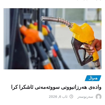
هەواڵ
وادەی هەرزانبوونی سووتەمەنی ئاشکرا کرا
سەرنوسەر
ئاب 6, 2026