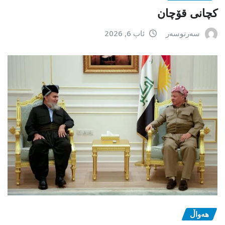
کچانی قۆچان
سەرنوسەر
ئاب 6, 2026
هەواڵ