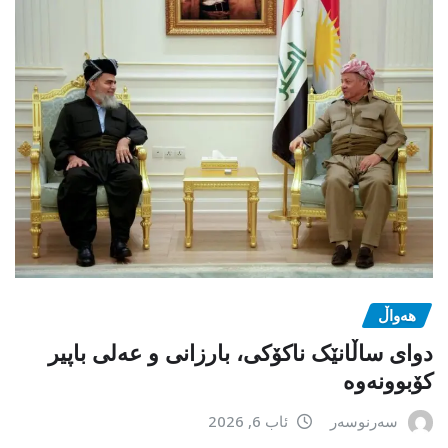
هەواڵ
دوای ساڵانێک ناکۆکی، بارزانی و عەلی باپیر
کۆبوونەوە
سەرنوسەر
ئاب 6, 2026