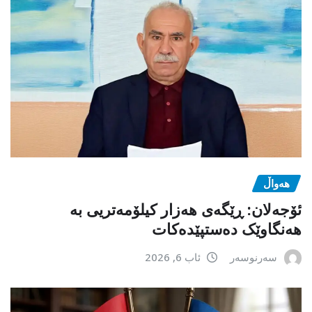
هەواڵ
ئۆجەلان: ڕێگەی هەزار کیلۆمەتریی بە
هەنگاوێک دەستپێدەکات
سەرنوسەر
ئاب 6, 2026