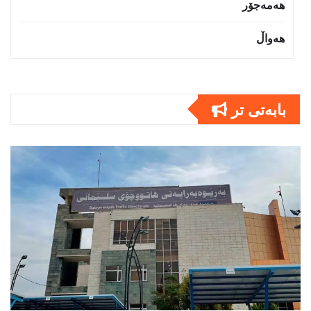
هەمەجۆر
هەواڵ
بابەتى تر