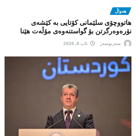
هەواڵ
هاتووچۆی سلێمانی کۆتایی بە کێشەی
نۆرەوەرگرتن بۆ گواستنەوەی مۆڵەت هێنا
سەرنوسەر
ئاب 6, 2026