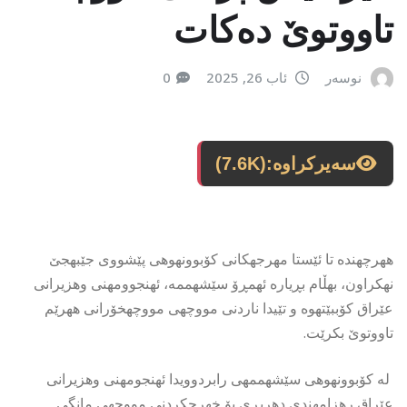
تاووتوێ ده‌كات
نوسەر
ئاب 26, 2025
0
سەیرکراوە:
(7.6K)
ههرچهنده تا ئێستا مهرجهكانی كۆبوونهوهی پێشووی جێبهجێ
نهكراون، بهڵام بڕیاره ئهمڕۆ سێشهممه، ئهنجوومهنی وهزیرانی
عێراق كۆببێتهوه و تێیدا ناردنی مووچهی مووچهخۆرانی ههرێم
تاووتوێ بكرێت.
له كۆبوونهوهی سێشهممهی رابردوویدا ئهنجومهنی وهزیرانی
عێراق رهزامهندی دهربڕی بۆ خهرجكردنی مووچهی مانگی