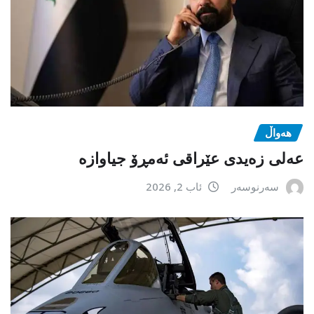
هەواڵ
عەلی زەیدی عێراقی ئەمڕۆ جیاوازە
سەرنوسەر
ئاب 2, 2026