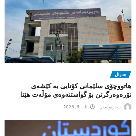
هەواڵ
هاتووچۆی سلێمانی کۆتایی بە کێشەی
نۆرەوەرگرتن بۆ گواستنەوەی مۆڵەت هێنا
سەرنوسەر
ئاب 6, 2026