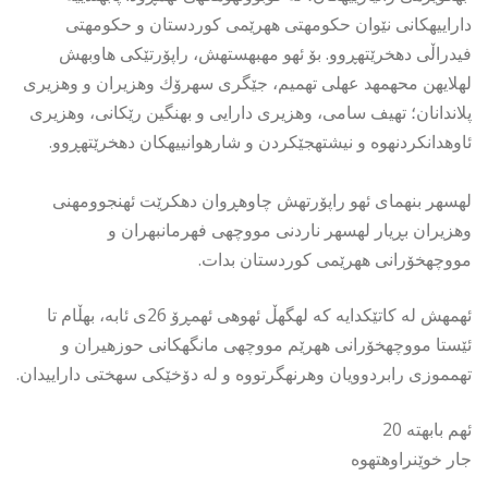
داراییهكانی نێوان حكومهتی ههرێمی كوردستان و حكومهتی
فیدراڵی دهخرێتهڕوو. بۆ ئهو مهبهستهش، راپۆرتێكی هاوبهش
لهلایهن محهمهد عهلی تهمیم، جێگری سهرۆك وهزیران و وهزیری
پلاندانان؛ تهیف سامی، وهزیری دارایی و بهنگین رێكانی، وهزیری
ئاوهدانكردنهوه و نیشتهجێكردن و شارهوانییهكان دهخرێتهڕوو.
لهسهر بنهمای ئهو راپۆرتهش چاوهڕوان دهكرێت ئهنجوومهنی
وهزیران بڕیار لهسهر ناردنی مووچهی فهرمانبهران و
مووچهخۆرانی ههرێمی كوردستان بدات.
ئهمهش له كاتێكدایه كه لهگهڵ ئهوهی ئهمڕۆ 26ی ئابه، بهڵام تا
ئێستا مووچهخۆرانی ههرێم مووچهی مانگهكانی حوزهیران و
تهمموزی رابردوویان وهرنهگرتووه و له دۆخێكی سهختی داراییدان.
ئهم بابهته 20
جار خوێنراوهتهوه