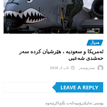
هەواڵ
ئەمریکا و سعودیە ، هێرشیان کردە سەر
حەشدی شەعبی
سەرنوسەر
ئاب 2, 2026
LEAVE A REPLY
پۆستی ئەلیکترۆنییەکەت بڵاوناکرێتەوە.