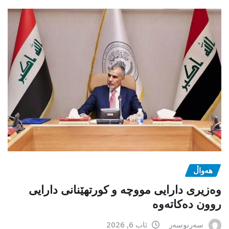
هەواڵ
وەزیری دارایی مووچە و کورتهێنانی دارایی
روون دەکاتەوە
سەرنوسەر
ئاب 6, 2026