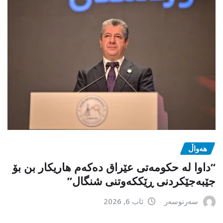
هەواڵ
“داوا لە حكومەتی عێراق دەكەم هاریكار بن بۆ
جێبەجێكردنی ڕێككەوتنی شنگال”
سەرنوسەر
ئاب 6, 2026