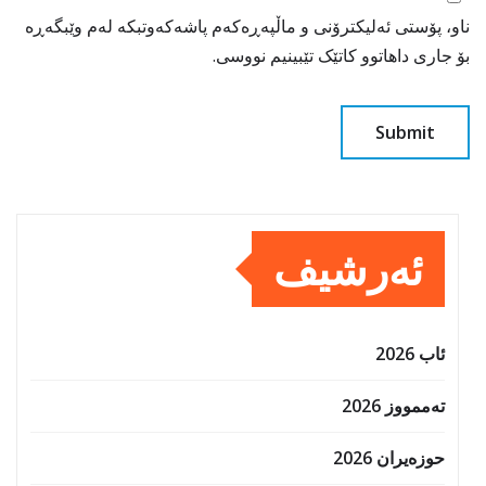
ناو، پۆستی ئەلیکترۆنی و ماڵپەڕەکەم پاشەکەوتبکە لەم وێبگەڕە
بۆ جاری داهاتوو کاتێک تێبینیم نووسی.
ئەرشیف
ئاب 2026
تەممووز 2026
حوزه‌یران 2026