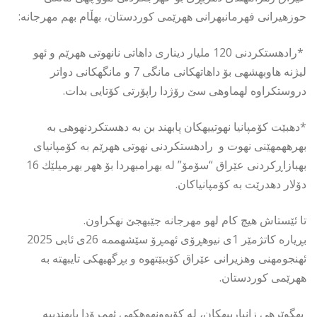
حوزهیرانی فهرمانبهرانی ههرێمی كوردستان، بهڵام بهم مهرجانه:
*رادهستكردنی 120 ملیار دیناری داهاتی نانهوتی ههرێم و ئهو
لیژنه هاوبهشهی بۆ داهاتهكانی مانگی 7 و مانگهكانی دواتر
دروستكراوه لهماوهی سێ رۆژدا راپۆرتی كۆتایی بدات.
*دهبێت كۆمپانیا نهوتییهكان پابهند بن به دهستكردنهوهی به
بهرههمهێنی نهوت و رادهستكردنی نهوتی ههرێم به كۆمپانیای
بهبازاڕكردنی عێراق “سۆمۆ” له بهرامبهردا بۆ ههر بهرمیلێك 16
دۆلار دهدرێت به كۆمپانیاكان.
تا ئێستاش هیچ كام لهو مهرجانه جێبهجێ نهكراون.
بڕیاره كاتژمێر 1ی نیوهڕۆی ئهمڕۆ سێشهممه 26ی ئابی 2025
ئهنجومهنی وهزیرانی عێراق كۆببێتهوه و بڕگهیهكی تایبهته به
ههرێمی كوردستان.
بهگوێرهی زانیارییهكان، له كۆبوونهوهكهی ئهمڕۆدا پابهندییه