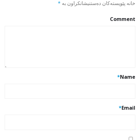
خانە پێویستەکان دەستنیشانکراون بە
*
Comment
*
Name
*
Email