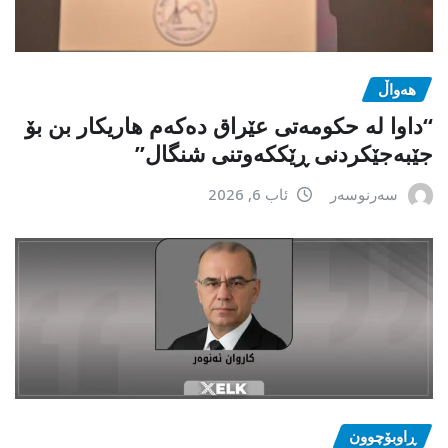
هەواڵ
“داوا لە حكومەتی عێراق دەكەم هاریكار بن بۆ
جێبەجێكردنی ڕێككەوتنی شنگال”
سەرنوسەر
ئاب 6, 2026
ڕاوبۆچوون