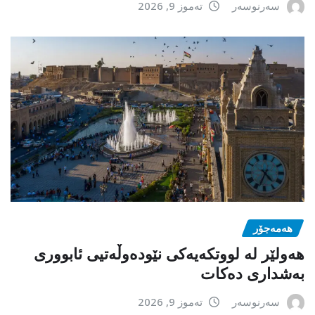
سەرنوسەر
تەموز 9, 2026
هەمەجۆر
ھەولێر لە لووتکەیەکی نێودەوڵەتیی ئابووری
بەشداری دەکات
سەرنوسەر
تەموز 9, 2026