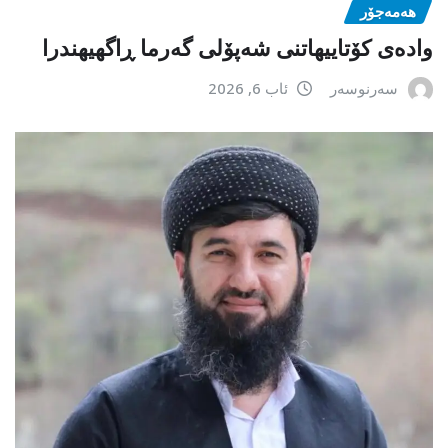
هەمەجۆر
وادەی کۆتاییهاتنی شەپۆلی گەرما ڕاگهیهندرا
سەرنوسەر
ئاب 6, 2026