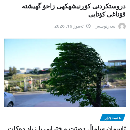
دروستکردنی کۆڕنیشهكهی زاخۆ گهیشته
قۆناغی کۆتایی
سەرنوسەر
تەموز 16, 2026
هەمەجۆر
ئاسمان ساماڵ دەبێت و خێرایی با زیاد دەکات