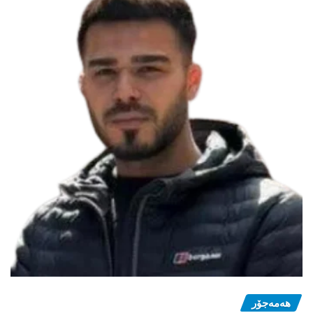
هەمەجۆر