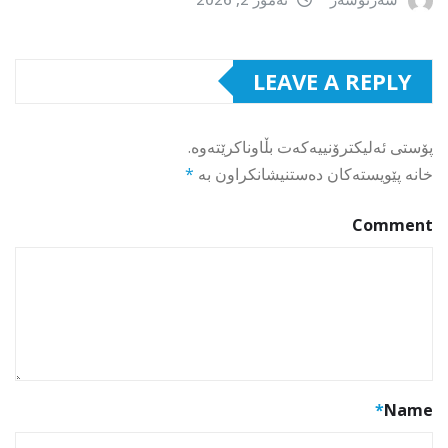
LEAVE A REPLY
پۆستی ئەلیکترۆنییەکەت بڵاوناکرێتەوە.
خانە پێویستەکان دەستنیشانکراون بە
*
Comment
*
Name