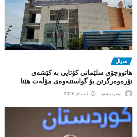
هەواڵ
هاتووچۆی سلێمانی کۆتایی بە کێشەی
نۆرەوەرگرتن بۆ گواستنەوەی مۆڵەت هێنا
سەرنوسەر
ئاب 6, 2026