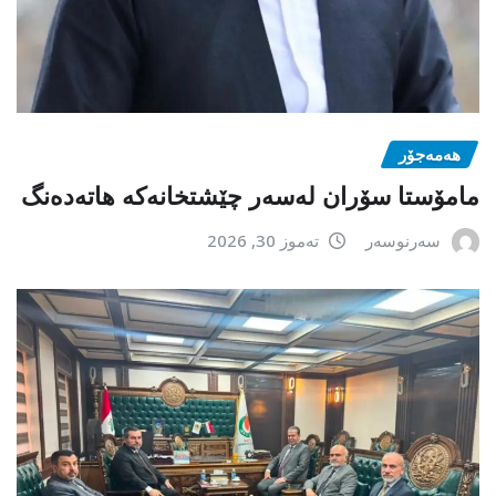
هەمەجۆر
مامۆستا سۆران لەسەر چێشتخانەكە هاتەدەنگ
سەرنوسەر
تەموز 30, 2026