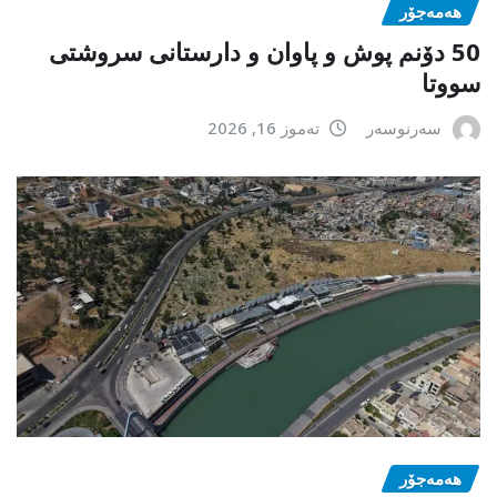
هەمەجۆر
50 دۆنم پوش و پاوان و دارستانی سروشتی
سووتا
سەرنوسەر
تەموز 16, 2026
هەمەجۆر