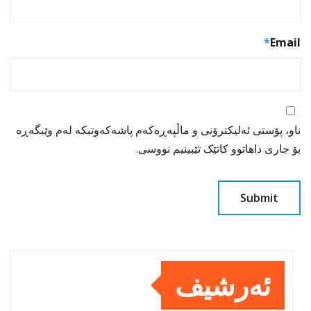
*
Email
ناو، پۆستی ئەلیکترۆنی و ماڵپەڕەکەم پاشەکەوتبکە لەم وێبگەڕە
بۆ جاری داهاتوو کاتێک تێبینیم نووسی.
ئەرشیف