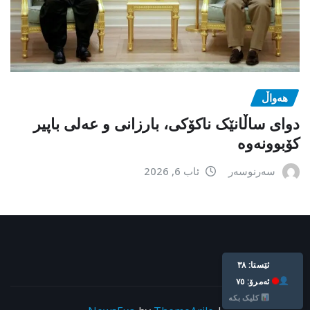
هەواڵ
دوای ساڵانێک ناکۆکی، بارزانی و عەلی باپیر
کۆبوونەوە
سەرنوسەر
ئاب 6, 2026
ئێستا: ٣٨
ئه‌مرۆ: ٧٥
کلیک بکە