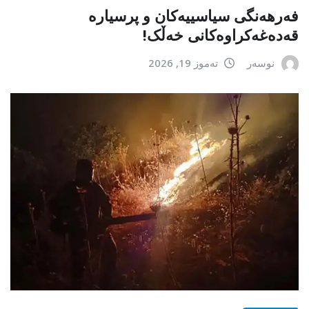
فەرهەنگی سیاسییەکان و پرسیارە
قەدەغەکراوەکانی خەڵک!
نوسەر
تەموز 19, 2026