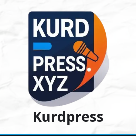
Ski
t
conten
Kurdpress