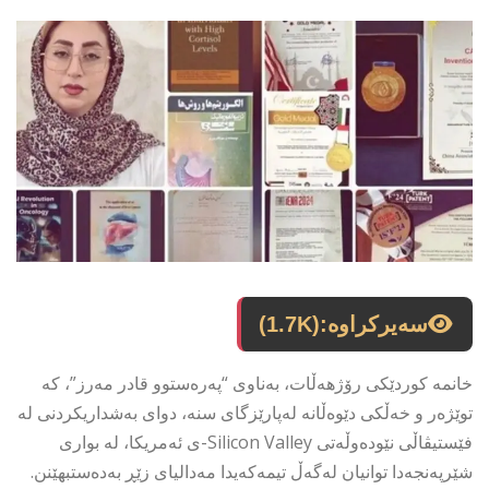
سەیرکراوە:
(1.7K)
خانمە کوردێکی رۆژهەڵات، بەناوی “پەرەستوو قادر مەرز”، کە
توێژەر و خەڵکی دێوەڵانە لەپارێزگای سنە، دوای بەشداریکردنی لە
فێستیڤاڵی نێودەوڵەتی Silicon Valley-ی ئەمریکا، لە بواری
شێرپەنجەدا توانیان لەگەڵ تیمەکەیدا مەدالیای زێڕ بەدەستبهێنن.