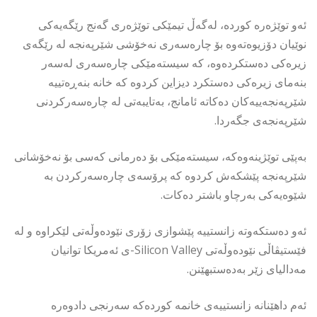
ئەو توێژەرە کوردە، لەگەڵ تیمێکی توێژەری گەنج رێگەیەکی
نوێیان دۆزیوەتەوە بۆ چارەسەری نەخۆشی شێرپەنجە لە رێگەی
زیرەکی دەستکردەوە، کە سیستەمێکی چارەسەری لەسەر
بنەمای زیرەکی دەستکرد دیزاین کردوە کە خانە بنەڕەتییە
شێرپەنجەییەکان دەکاتە ئامانج، بەتایبەتی لە چارەسەرکردنی
شێرپەنجەی جگەردا.
بەپێی توێژینەوەكە، سیستەمێکی بۆ دەرمانی کەسی بۆ نەخۆشانی
شێرپەنجە پێشکەش کردوە کە پرۆسەی چارەسەرکردن بە
شێوەیەکی بەرچاو باشتر دەکات.
ئەو دەستکەوتە زانستییە پێشوازی زۆری نێودەوڵەتی لێکراوە و لە
فێستیڤاڵی نێودەوڵەتی Silicon Valley-ی ئەمریکا توانیان
مەدالیای زێر بەدەستبهێنن.
ئەم داهێنانە زانستییەی خانمە کوردەکە سەرنجی دادوەرە