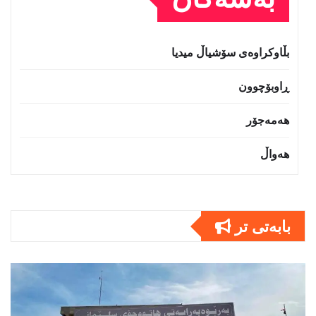
بڵاوکراوەی سۆشیاڵ میدیا
ڕاوبۆچوون
هەمەجۆر
هەواڵ
بابەتى تر