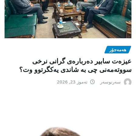
هەمەجۆر
عیزەت سابیر دەربارەی گرانی نرخی
سووتەمەنی چی بە شاندی یەکگرتوو وت؟
سەرنوسەر
تەموز 23, 2026