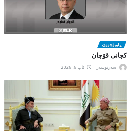
ڕاوبۆچوون
کچانی قۆچان
سەرنوسەر
ئاب 6, 2026