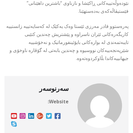
نێودەوڵەتییەکانی ڕاکێشا و نازناوی “باشترین داهێنانی”
فێستیڤاڵەکەی بەدەستهێنا.
پەرەستوو قادر مەرزی ئێستا وەک یەکێک لە کەسایەتییە زانستییە
کاریگەرەکانی ئێران ناسراوە و پێشتریش چەندین کتێبی
تایبەتمەندی لە بوارەکانی بایۆئینفورماتیک و نەخۆشییە
شێرپەنجەییەکان نووسیوە و چەندین بابەتی لە گۆڤارە ناوخۆی و
جیهانییەکاندا بڵاوکردوەتەوە.
سەرنوسەر
Website: