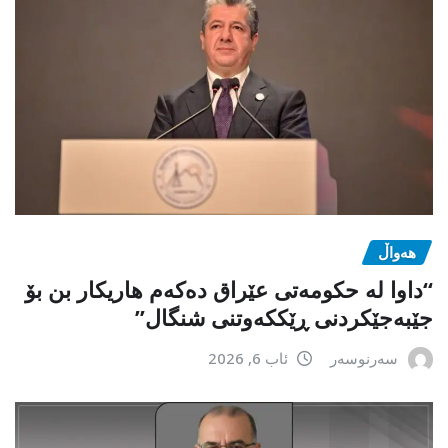
هەواڵ
“داوا لە حكومەتی عێراق دەكەم هاریكار بن بۆ
جێبەجێكردنی ڕێككەوتنی شنگال”
سەرنوسەر
ئاب 6, 2026