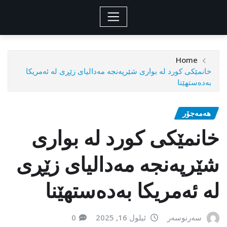
Home
خانمێکی کورد لە بواری شێرپەنجە مەدالیای زێڕی لە ئەمریکا
بەدەستهێنا
هەمەجۆر
خانمێکی کورد لە بواری
شێرپەنجە مەدالیای زێڕی
لە ئەمریکا بەدەستهێنا
سەرنوسەر
ئیلول 16, 2025
0