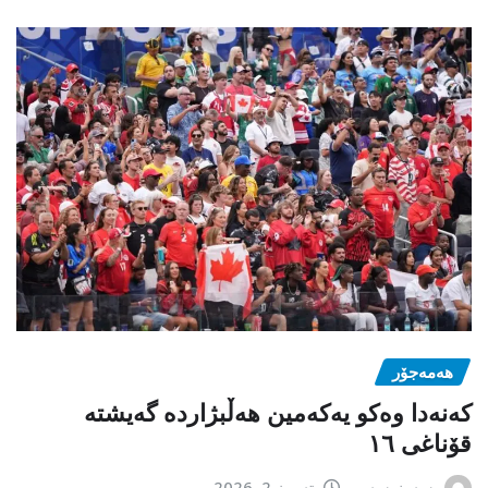
هەمەجۆر
کەنەدا وەکو یەکەمین ھەڵبژاردە گەیشتە
قۆناغی ١٦
سەرنوسەر
تەموز 2, 2026