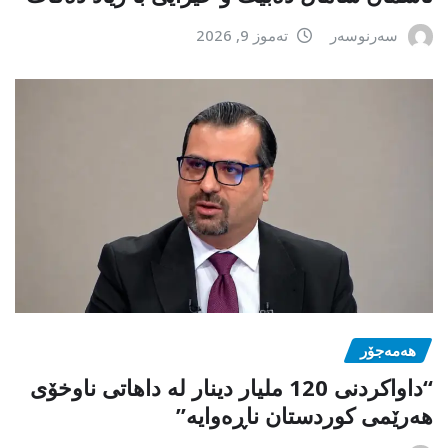
سەرنوسەر
تەموز 9, 2026
هەمەجۆر
“داواکردنی 120 ملیار دینار لە داهاتی ناوخۆی
هەرێمی کوردستان ناڕەوایە”