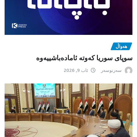
هەواڵ
سوپای سوریا کەوتە ئامادەباشییەوە
سەرنوسەر
ئاب 9, 2026