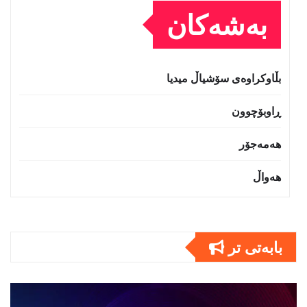
بەشەکان
بڵاوکراوەی سۆشیاڵ میدیا
ڕاوبۆچوون
هەمەجۆر
هەواڵ
بابەتى تر