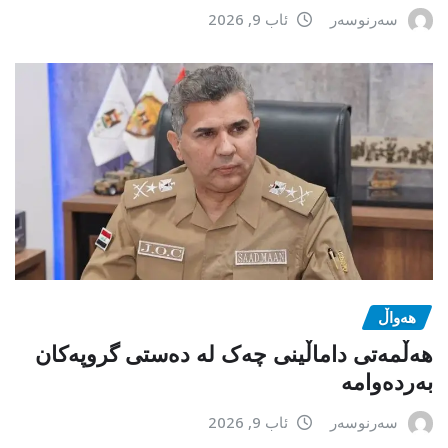
سەرنوسەر
ئاب 9, 2026
هەواڵ
هەڵمەتی داماڵینی چەک لە دەستی گروپەکان
بەردەوامە
سەرنوسەر
ئاب 9, 2026