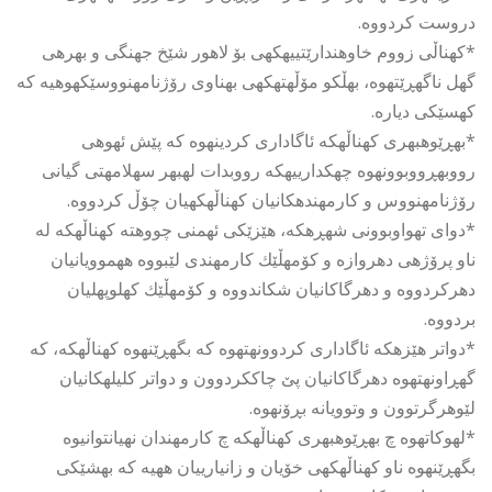
دروست كردووه.
*كهناڵی زووم خاوهندارێتییهكهی بۆ لاهور شێخ جهنگی و بهرهی
گهل ناگهڕێتهوه، بهڵكو مۆڵهتهكهی بهناوی رۆژنامهنووسێكهوهیه كه
كهسێكی دیاره.
*بهڕێوهبهری كهناڵهكه ئاگاداری كردینهوه كه پێش ئهوهی
رووبهڕووبوونهوه چهكدارییهكه رووبدات لهبهر سهلامهتی گیانی
رۆژنامهنووس و كارمهندهكانیان كهناڵهكهیان چۆڵ كردووه.
*دوای تهواوبوونی شهڕهكه، هێزێكی ئهمنی چووهته كهناڵهكه له
ناو پرۆژهی دهروازه و كۆمهڵێك كارمهندی لێبووه ههموویانیان
دهركردووه و دهرگاكانیان شكاندووه و كۆمهڵێك كهلوپهلیان
بردووه.
*دواتر هێزهكه ئاگاداری كردوونهتهوه كه بگهڕێنهوه كهناڵهكه، كه
گهڕاونهتهوه دهرگاكانیان پێ چاككردوون و دواتر كلیلهكانیان
لێوهرگرتوون و وتوویانه بڕۆنهوه.
*لهوكاتهوه چ بهڕێوهبهری كهناڵهكه چ كارمهندان نهیانتوانیوه
بگهڕێنهوه ناو كهناڵهكهی خۆیان و زانیارییان ههیه كه بهشێكی