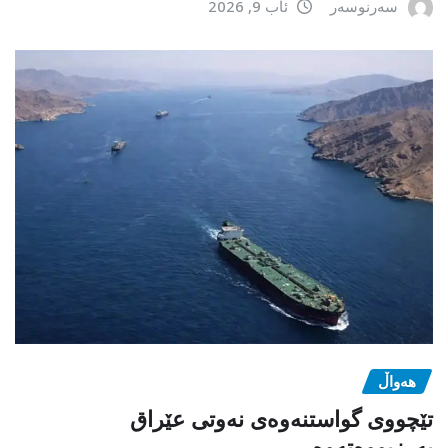
سەرنوسەر
ئاب 9, 2026
هەواڵ
تێچووی گواستنەوەی نەوتی عێراق
بەرزبووەتەوە