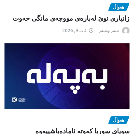
هەواڵ
زانیاری نوێ لەبارەی مووچەی مانگی حەوت
سەرنوسەر
ئاب 9, 2026
هەواڵ
سوپای سوریا کەوتە ئامادەباشییەوە