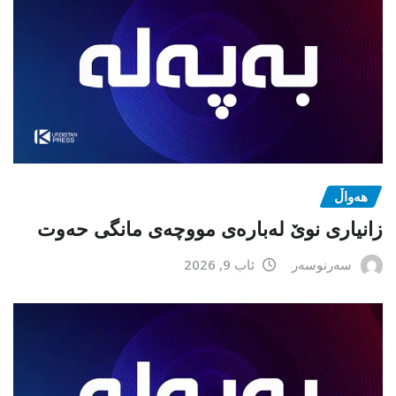
هەواڵ
زانیاری نوێ لەبارەی مووچەی مانگی حەوت
سەرنوسەر
ئاب 9, 2026