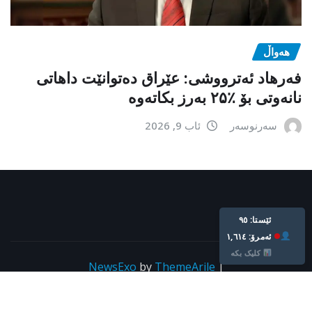
هەواڵ
فەرهاد ئەترووشی: عێراق دەتوانێت داهاتی
نانەوتی بۆ ٪۲۵ بەرز بکاتەوە
سەرنوسەر
ئاب 9, 2026
ئێستا: ٩٥
ئه‌مرۆ: ١,٦١٤
کلیک بکە
NewsExo
by
ThemeArile
|
Copyright © All rights reserved For kurdpress