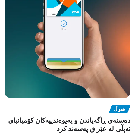
هەواڵ
دەستەی ڕاگەیاندن و پەیوەندییەکان کۆمپانیای
ئەپڵی لە عێراق پەسەند کرد