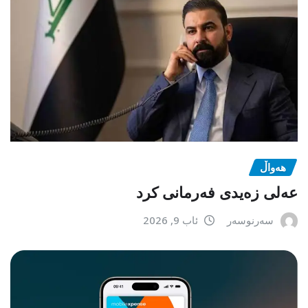
هەواڵ
عەلی زەیدی فەرمانی کرد
سەرنوسەر
ئاب 9, 2026