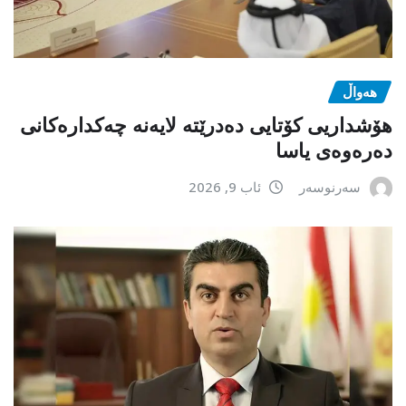
هەواڵ
هۆشداریی کۆتایی دەدرێتە لایەنە چەکدارەکانی
دەرەوەی یاسا
سەرنوسەر
ئاب 9, 2026