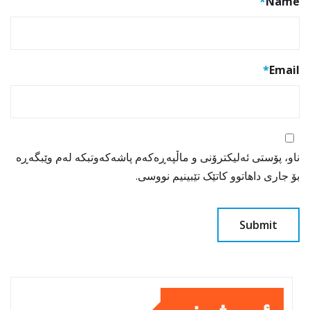
*
Name
*
Email
ناو، پۆستی ئەلیکترۆنی و ماڵپەڕەکەم پاشەکەوتبکە لەم وێبگەڕە
بۆ جاری داهاتوو کاتێک تێبینیم نووسی.