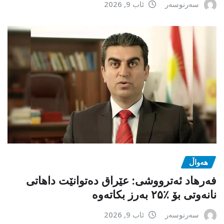
سەرنوسەر
ئاب 9, 2026
هەواڵ
فەرهاد ئەترووشی: عێراق دەتوانێت داهاتی
نانەوتی بۆ ٪۲۵ بەرز بکاتەوە
سەرنوسەر
ئاب 9, 2026