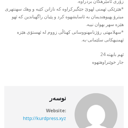
زۆری ئامێرهكان بردراوه.
*هێزێكی ئهمنی لهوێ جێگیركراوه كه نازانن كێیه و وهك سهنتهری
میترۆ پهیوهندیمان به ئاسایشهوه كرد و پێیان راگهیاندین كه ئهو
هێزه سهر بهوان نییه.
*سهلامهتی رۆژنامهنووسانی كهناڵی زووم له ئهستۆی هێزه
ئهمنیهكانی سلێمانی-یه.
ئهم بابهته 24
جار خوێنراوهتهوه
نوسەر
Website:
http://kurdpress.xyz