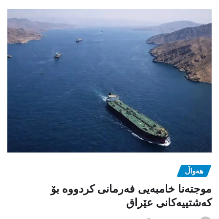
هەواڵ
موجتەنا خامبەیی فەرمانی کردووە بۆ
کەشتییەکانی عێراق