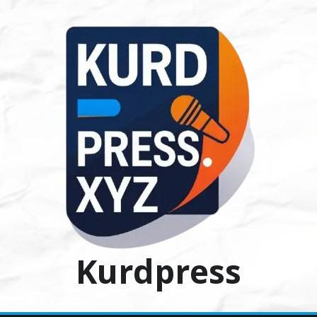
Ski
t
conten
Kurdpress