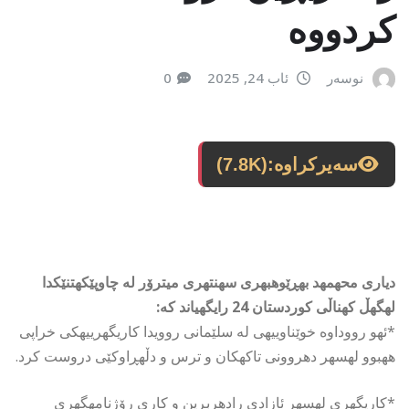
كردووه‌
نوسەر
ئاب 24, 2025
0
سەیرکراوە:
(7.8K)
دیاری محهمهد بهڕێوهبهری سهنتهری میترۆر له چاوپێكهتنێكدا
لهگهڵ كهناڵی كوردستان 24 رایگهیاند كه:
*ئهو رووداوه خوێناوییهی له سلێمانی روویدا كاریگهرییهكی خراپی
ههبوو لهسهر دهروونی تاكهكان و ترس و دڵهڕاوكێی دروست كرد.
*كاریگهری لهسهر ئازادی رادهربڕین و كاری رۆژنامهگهری