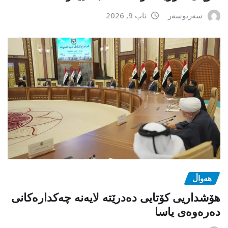
سەرنوسەر
ئاب 9, 2026
هەواڵ
هۆشداریی کۆتایی دەدرێتە لایەنە چەکدارەکانی
دەرەوەی یاسا