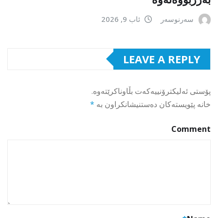
سەرنوسەر
ئاب 9, 2026
LEAVE A REPLY
پۆستی ئەلیکترۆنییەکەت بڵاوناکرێتەوە.
خانە پێویستەکان دەستنیشانکراون بە
*
Comment