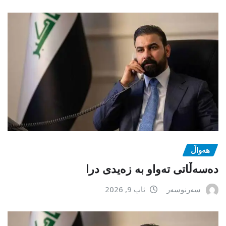
هەواڵ
دەسەڵاتی تەواو بە زەیدی درا
سەرنوسەر
ئاب 9, 2026