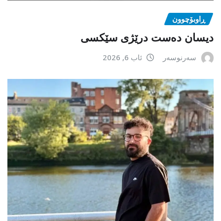
ڕاوبۆچوون
دیسان دەست درێژی سێکسی
سەرنوسەر
ئاب 6, 2026