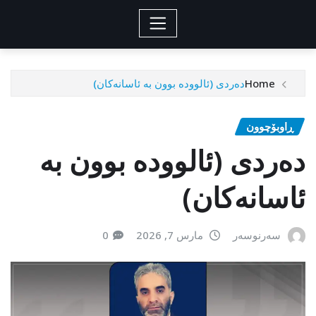
Home
دەردی (ئالوودە بوون بە ئاسانەکان)
ڕاوبۆچوون
دەردی (ئالوودە بوون بە
ئاسانەکان)
سەرنوسەر
مارس 7, 2026
0