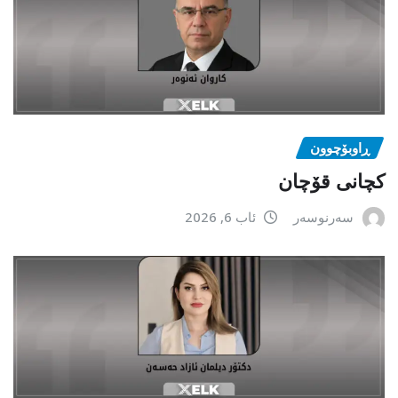
ڕاوبۆچوون
کچانی قۆچان
سەرنوسەر
ئاب 6, 2026