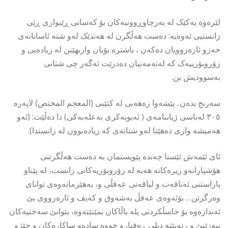
لێرەوە یەکێک لە بەرچاوڕوونیەکان بۆ کەسانی ڕێبواری ڕێی
زانستیی ئەوەیە: دەست هەڵگرن لە هەندێک لەو شتە ئاسانانەی
حەزو ئارەزوویان دەکەن ، باشترە بۆیان وازبهێنن لە زیادەیی و
زۆروبۆرییەک کە لەتەمەنیان دەدزێت ئەگەر چی شتانی
بەسوودیش بن.
سەرنج بدەن.. پێشەوا زەهەبی لە کتێبی (المعجم المختص) لاپەرە
٣٠٥ لەباسی ژیاننامەی ( ئەبوبەکری بەعلەبەکی) دا دەڵێت: (ئەو
هەمیشە وازی دەهێنا لەو شتانەی کە زیادەبوون لە زانستدا).
ئای ئێمەش ئێستا چەندە پێویستمان بە دەست هەڵگرتنی
هۆشیارانەو زیرەکانە هەیە لە زۆروبۆریەکانی زانست، لە پێناو
پاراستنی ئەناقەت و لیاقەتی عەقڵی و، بەهێزمانەوەی توانای
وەرگرتن… بۆئەوەی عەقڵ بەشەوق و کەیف و ئارەزووی بێ
ئەندازەوە بۆ حاسڵکردنی پلە باڵاکان بمێنێتەوە، بتوانێ سەختیەکان
ببەزێنێ و ، نەبێتە دیلی ڕەفتارو خووە سادەو ساکارەکان و چێژو