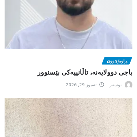
ڕاوبۆچوون
باجی دوولایەنە، تاڵانییەکی بێسنوور
نوسەر
تەموز 29, 2026