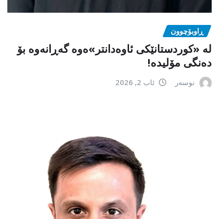
ڕاوبۆچوون
لە «کوردستانێکی ئاوەدانتر»ەوە گەڕانەوە بۆ
دەنگی مۆلیدە!
نوسەر
ئاب 2, 2026