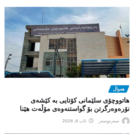
هەواڵ
هاتووچۆی سلێمانی کۆتایی بە کێشەی
نۆرەوەرگرتن بۆ گواستنەوەی مۆڵەت هێنا
سەرنوسەر
ئاب 6, 2026