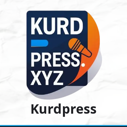
Ski
t
conten
Kurdpress