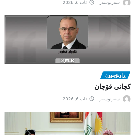
سەرنوسەر
ئاب 6, 2026
ڕاوبۆچوون
کچانی قۆچان
سەرنوسەر
ئاب 6, 2026