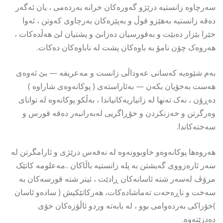
سەرچاوە زانستیە درێژو گەورەکان خرانە بەردەمی ، یان ئەگەر
دەقە زانستیە بەهێزو قوڵ و بەپێزەکان بەرچاوی کەوتن ، ئەوا
خێرا بێزار دەبێت و بەقورسیان دەزانێ و پشتیان لێ هەڵدەکات ،
هەروەک چۆن نامۆ بە باوەکان پشت لە ناباوەکان دەکات.
بەم شێوەیە کەسانی عەوداڵی زانست و مەعریفە — بێ ئەوەی
هەست بەخۆیان بکەن — بەئاراستەی ( پوکانەوەی شاراوە )
دەڕۆن ، نەک تەنها لە زانیاریەکانیاندا ، بەڵکو پوکانەوە لە توانای
وەرگرتن و خەزنکردن و خۆڕاگریی لەبەرانبەر دەقە قورس و
سەختەکاندا.
هەروەها پوکانەوەو خاوبوونەوە لە نەفەس درێژی و ئارامگرتن لە
سەر ئارەزووی گەیشتن بە پلە زانستیە باڵاکان ..مەعلومە کاتێک
مرۆڤ لەسەر شتە ئاسانەکان ڕادێت ، ئیتر شتە قورسەکان بە
سەخت و ناڕەحەت تەماشادەکات، هەرکاتێکیش ( سادەو ئاسان
)خۆراکی بەردەوامی بوو ، لە بابەتە وردو ئاڵۆزەکان خۆی
دەدزێتەوە.