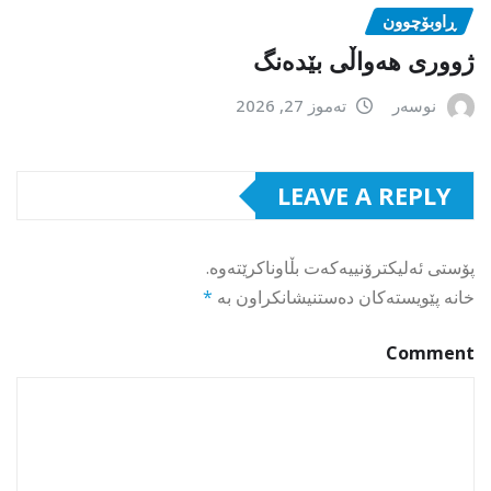
ڕاوبۆچوون
ژووری هەواڵی بێدەنگ
نوسەر
تەموز 27, 2026
LEAVE A REPLY
پۆستی ئەلیکترۆنییەکەت بڵاوناکرێتەوە.
خانە پێویستەکان دەستنیشانکراون بە
*
Comment