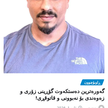
ڕاوبۆچوون
گەورەترین دەستکەوت گۆڕینی زۆری و
زەوەندی بۆ نەبوونی و قاتوقڕی!
نوسەر
ئاب 1, 2026