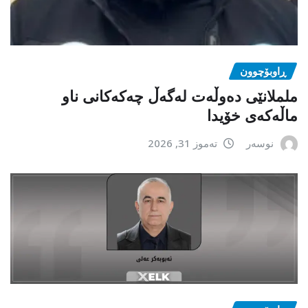
ڕاوبۆچوون
ململانێی دەوڵەت لەگەڵ چەکەکانی ناو
ماڵەکەی خۆیدا
نوسەر
تەموز 31, 2026