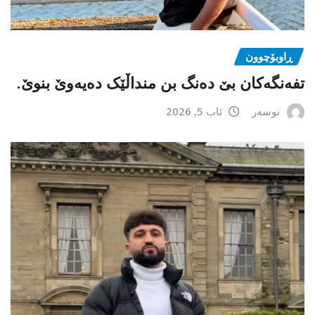
ڕاوبۆچوون
تفەنگەکان بێ دەنگ بن منداڵێک دەیەوێ بنوێ.
نوسەر
ئاب 5, 2026