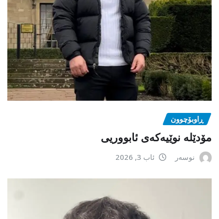
ڕاوبۆچوون
مۆدێلە نوێیەکەى ئابووریی
نوسەر
ئاب 3, 2026