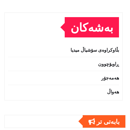
بەشەکان
بڵاوکراوەی سۆشیاڵ میدیا
ڕاوبۆچوون
هەمەجۆر
هەواڵ
بابەتى تر