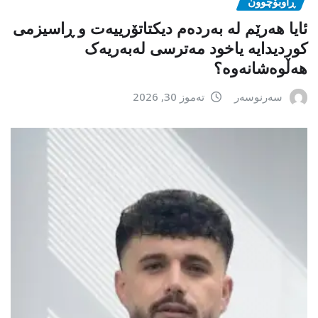
ڕاوبۆچوون
ئایا هەرێم لە بەردەم دیکتاتۆرییەت و ڕاسیزمی
کوردیدایە یاخود مەترسی لەبەریەک
هەڵوەشانەوە؟
سەرنوسەر
تەموز 30, 2026