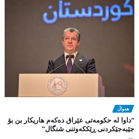
هەواڵ
“داوا لە حكومەتی عێراق دەكەم هاریكار بن بۆ
جێبەجێكردنی ڕێككەوتنی شنگال”