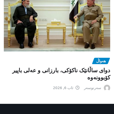
هەواڵ
دوای ساڵانێک ناکۆکی، بارزانی و عەلی باپیر
کۆبوونەوە
سەرنوسەر
ئاب 6, 2026