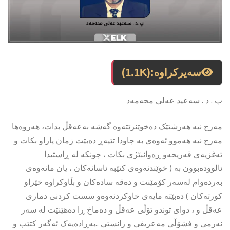
سەیرکراوە:
(1.1K)
پ . د . سەعید عەلی محەمەد
مەرج نیە هەرشتێک دەخوێنرێتەوە گەشە بەعەقڵ بدات، هەروەها
مەرج نیە هەموو ئەوەی بە چاودا تێپەڕ دەبێت زمان پاراو بکات و
تەغزیەی قەریحەو ڕەوانبێژی بکات ، چونکە لە ڕاستیدا
ئالوودەبوون بە ( خوێندنەوەی کتێبە ئاسانەکان ، یان مانەوەی
بەردەوام لەسەر کۆمێنت و دەقە سادەکان و بڵاوکراوە خێراو
کورتەکان ) دەبێتە مایەی خاوکردنەوەو سست کردنی دماری
عەقڵ و ، دوای توندو تۆڵی عەقڵ و دەماخ ڕا دەهێنێت لە سەر
نەرمی و فشۆڵی مەعریفی و زانستی ..بەڕادەیەک ئەگەر کتێب و