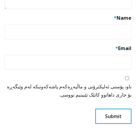
*
Name
*
Email
ناو، پۆستی ئەلیکترۆنی و ماڵپەڕەکەم پاشەکەوتبکە لەم وێبگەڕە
بۆ جاری داهاتوو کاتێک تێبینیم نووسی.