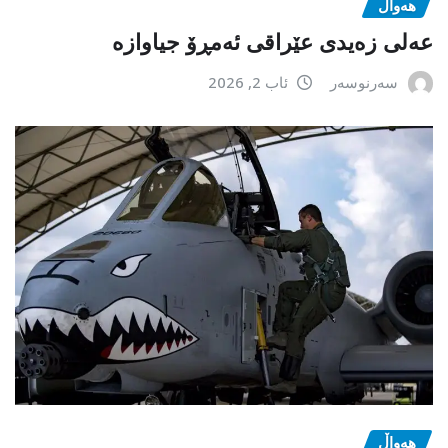
هەواڵ
عەلی زەیدی عێراقی ئەمڕۆ جیاوازە
سەرنوسەر
ئاب 2, 2026
هەواڵ