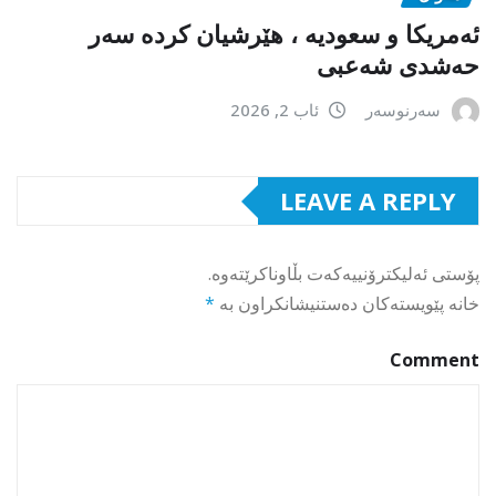
ئەمریکا و سعودیە ، هێرشیان کردە سەر
حەشدی شەعبی
سەرنوسەر
ئاب 2, 2026
LEAVE A REPLY
پۆستی ئەلیکترۆنییەکەت بڵاوناکرێتەوە.
خانە پێویستەکان دەستنیشانکراون بە
*
Comment