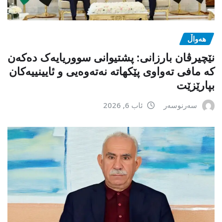
هەواڵ
نێچیرڤان بارزانی: پشتیوانی سووریایەک دەکەن
کە مافی تەواوی پێکهاتە نەتەوەیی و ئایینییەکان
بپارێزێت
سەرنوسەر
ئاب 6, 2026