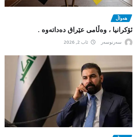
هەواڵ
ئۆکرانیا ، وەڵامی عێراق دەداتەوە .
سەرنوسەر
ئاب 2, 2026