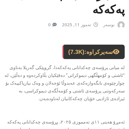
پەکەکە
نوسەر
تەموز 11, 2025
0
سەیرکراوە:
(7.3K)
لە میانی پرۆسەی چەکدانانی پەکەکەدا، گروپێکی گەریلا بەناوی
“ئاشتی و كۆمهڵگهی دیموكراتی” دەقێکیان بڵاوکردەوە و دەڵێن، لە
چوارچێوەی بانگەوازەکەی عەبدوڵا ئۆجەلان و وەک نیازپاکییەک بۆ
سەرکەوتنی پرۆسەی ئاشتی و کۆمەڵگەی دیموکراسی، بە
ئیرادەی ئازادیی خۆیان چەکەکانیان لەناودەبەن.
ئەمڕۆ هەینی ١١ی تەمموزی ٢٠٢٥، پڕۆسەی چەکدانانی پەکەکە