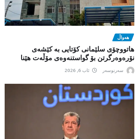
هەواڵ
هاتووچۆی سلێمانی کۆتایی بە کێشەی
نۆرەوەرگرتن بۆ گواستنەوەی مۆڵەت هێنا
سەرنوسەر
ئاب 6, 2026