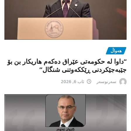
هەواڵ
“داوا لە حكومەتی عێراق دەكەم هاریكار بن بۆ
جێبەجێكردنی ڕێككەوتنی شنگال”
سەرنوسەر
ئاب 6, 2026