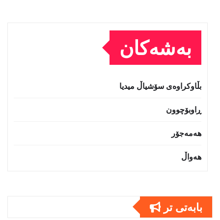
بەشەکان
بڵاوکراوەی سۆشیاڵ میدیا
ڕاوبۆچوون
هەمەجۆر
هەواڵ
بابەتى تر