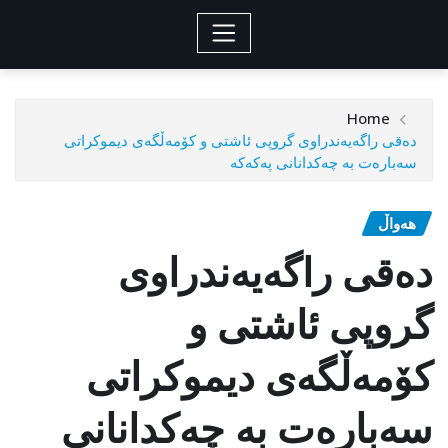
Home
دەقی راگەیەندراوی گروپی ئاشتی و كۆمه‌ڵگه‌ی دیموكراتی
سەبارەت بە چەکدانانی پەکەکە
هەواڵ
دەقی راگەیەندراوی
گروپی ئاشتی و
كۆمه‌ڵگه‌ی دیموكراتی
سەبارەت بە چەکدانانی