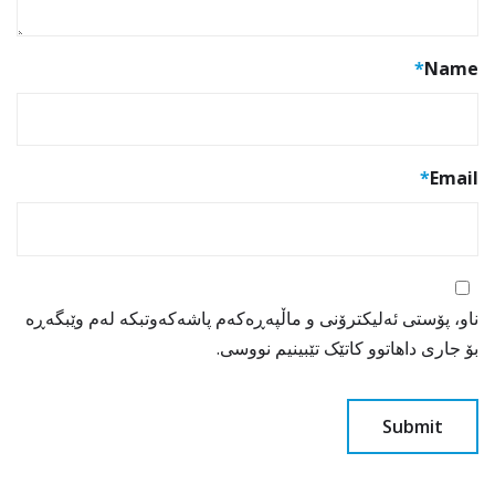
*
Name
*
Email
ناو، پۆستی ئەلیکترۆنی و ماڵپەڕەکەم پاشەکەوتبکە لەم وێبگەڕە
بۆ جاری داهاتوو کاتێک تێبینیم نووسی.