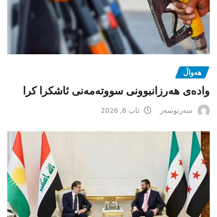
هەواڵ
وادەی هەرزانبوونی سووتەمەنی ئاشکرا کرا
سەرنوسەر
ئاب 6, 2026