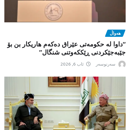
هەواڵ
“داوا لە حكومەتی عێراق دەكەم هاریكار بن بۆ
جێبەجێكردنی ڕێككەوتنی شنگال”
سەرنوسەر
ئاب 6, 2026