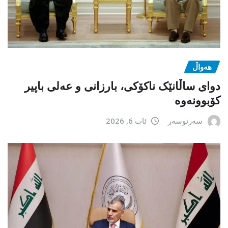
هەواڵ
دوای ساڵانێک ناکۆکی، بارزانی و عەلی باپیر
کۆبوونەوە
سەرنوسەر
ئاب 6, 2026