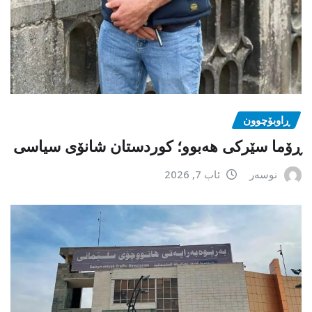
ڕاوبۆچوون
ڕۆما سێرکی هەبوو؛ کوردستان شانۆی سیاسی
نوسەر
ئاب 7, 2026