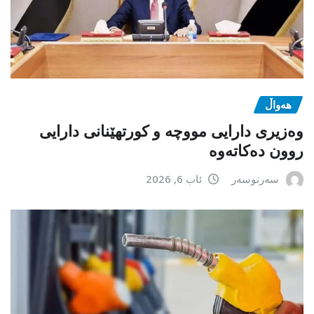
هەواڵ
وەزیری دارایی مووچە و کورتهێنانی دارایی
روون دەکاتەوە
سەرنوسەر
ئاب 6, 2026