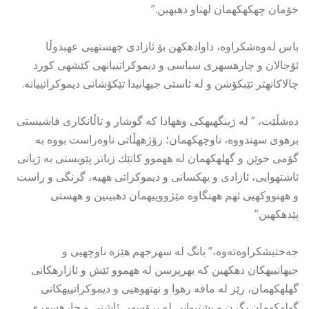
خۆمان چهكهكهمان لهناو دهبهین.”
باس لەوەشکراوە، داوادهكهن بۆ ئازادی جهستهیی عهبدوڵا
ئۆجالان و چارهسهری سیاسی و دیموكراتییانهی كێشهی كورد
چالاكانهتر تێبكۆشن و له ئاستی جیهانیدا تێكۆشانی دیموكراتییانه.
دەشڵێت، ” له ژینگهیهكی وههادا كه گوشار و تاڵانكاری فاشیستی
برهوی سهندووه، ناوچهكهمان؛ رۆژههڵاتی ناوەراست بووه به
گۆمی خوێن و گهلهكهمان له ههموو كاتێك زیاتر پێویستی به ژیانی
ئاشتهوایی، ئازادی و یهكسانی و دیموكراتی ههیه، گرنگی و راست
و ههنووكهیی ئهم ههنگاوه مێژووییهمان دهبینین و ههستی
پێدهكهین”
جەختیشکراوەتەوە،” بانگ له سهرجهم هێزه ناوچهیی و
جیهانییهكان دهكهین كه بهرپرسن له ههموو ئێش و ئازارهكانی
گهلهكهمان، رێز له مافه رهوا و نهتهوهیی و دیموكراتییهكانی
گهلهكهمان بگرن و پشتیوانی له پرۆسهی ئاشتی و چارهسهری