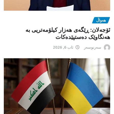
هەواڵ
ئۆجەلان: ڕێگەی هەزار کیلۆمەتریی بە
هەنگاوێک دەستپێدەکات
سەرنوسەر
ئاب 6, 2026