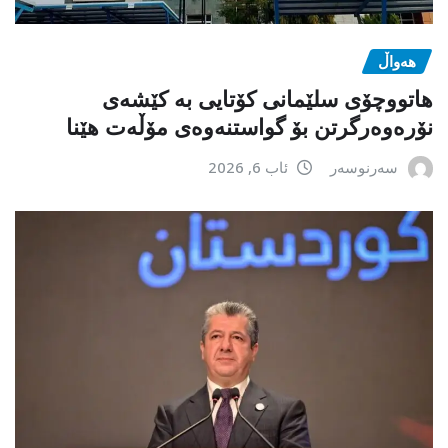
هەواڵ
هاتووچۆی سلێمانی کۆتایی بە کێشەی
نۆرەوەرگرتن بۆ گواستنەوەی مۆڵەت هێنا
سەرنوسەر
ئاب 6, 2026