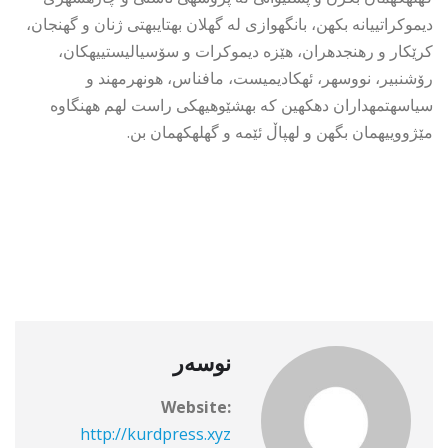
دیموكراتییانه بكهن، بانگهوازی له گهلان بهتایبهتی ژنان و گهنجان،
كرێكار و رهنجدهران، هێزه دیموكرات و سۆسیالیستییهكان،
رۆشنبیر، نووسهر، ئهكادیمیست، مافناس، هونهرمهند و
سیاسهتمهداران دهكهین كه بهشێوهیهكی راست لهم ههنگاوه
مێژووییهمان بگهن و لهپاڵ ئێمه و گهلهكهمان بن.
نوسەر
Website:
http://kurdpress.xyz