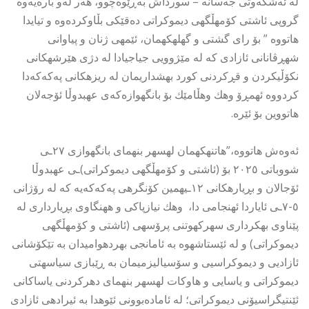
لە ئەشکەوتی جەسانە – سورداش بەڕێوەچوو، هەر لەو بارەیەوە
گروپی ئاشتی كۆمهڵگهی دیموكراتی دەقێکی بڵاوکردەوە و تیایدا
هاتووە ” بۆ رای گشتی و گهلهكهمان، ئێمهی ژنان و پیاوانی
شهڕڤانانی ئازادی كه له مێژوویی جیاجیادا له دژی هێرشهكانی
نكۆڵیكردن و قڕكردنی كورد بهشداریمان له ریزهكانی پەکەکەدا
كردووه ئهمڕۆ وهك وهڵامێك بۆ بانگهوازەکەی عهبدوڵا ئۆجەلان
هاتووین بۆ ئێره.
ئەوەش هاتووە،”هاتنهكهمان لهسهر بنهمای بانگهوازی ٢٧ـی
شووباتی ٢٠٢٥ بۆ (ئاشتی و كۆمهڵگهی دیموكراتی)ـی عهبدوڵا
ئۆجالان و بڕیارهكانی ١٢ـیهمین كۆنگرهی پەکەکەیه كه له رۆژانی
٥-٧ـی ئایاردا ئهنجامی دا، وهك نیازپاكی و ههنگاوی بڕیارداری له
پێناوی بهكرداری سهركهوتنی پرۆسهی (ئاشتی و كۆمهڵگهی
دیموكراتی) و له ئێستاشهوه به ئامانجی بهردهوامیدان به تێكۆشانی
ئازادیی و دیموكراسیی و سۆسیالیزمیمان به ڕێبازی سیاسهتی
دیموكراتی و یاسایی و هاوكات لهسهر بنهمای دهركردنی یاساكانی
ئێنتیگراسیۆنی دیموكراتی؛ له ئامادەبوونی ئێوهدا به ئیرادهی ئازادی