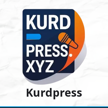
Ski
t
conten
Kurdpress