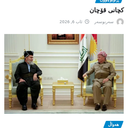
کچانی قۆچان
سەرنوسەر
ئاب 6, 2026
هەواڵ