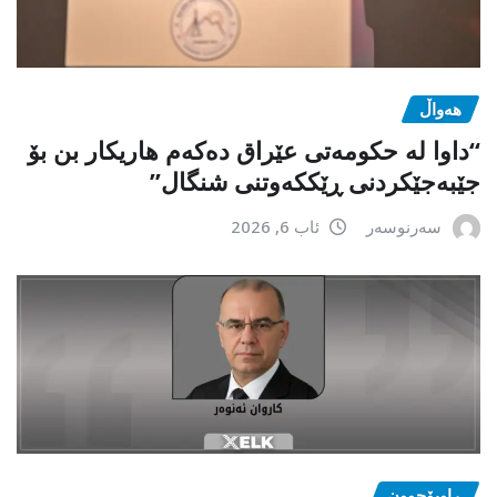
هەواڵ
“داوا لە حكومەتی عێراق دەكەم هاریكار بن بۆ
جێبەجێكردنی ڕێككەوتنی شنگال”
سەرنوسەر
ئاب 6, 2026
ڕاوبۆچوون