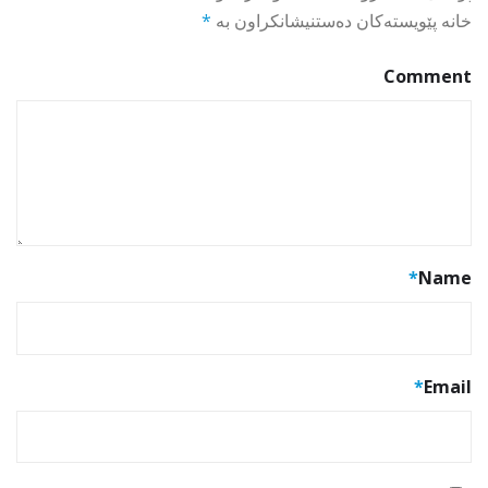
خانە پێویستەکان دەستنیشانکراون بە
*
Comment
*
Name
*
Email