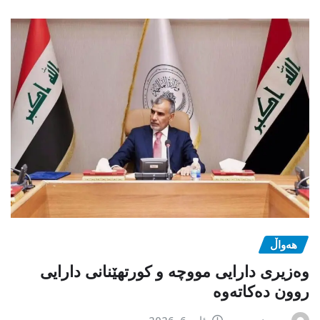
هەواڵ
وەزیری دارایی مووچە و کورتهێنانی دارایی
روون دەکاتەوە
سەرنوسەر
ئاب 6, 2026