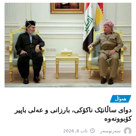
هەواڵ
دوای ساڵانێک ناکۆکی، بارزانی و عەلی باپیر
کۆبوونەوە
سەرنوسەر
ئاب 6, 2026