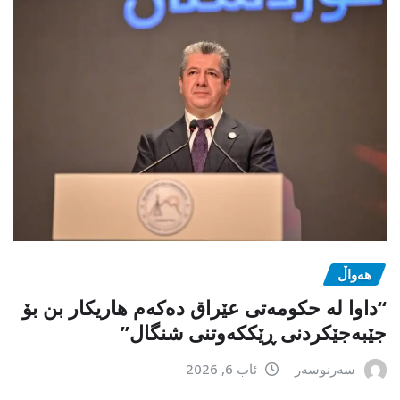
هەواڵ
“داوا لە حكومەتی عێراق دەكەم هاریكار بن بۆ
جێبەجێكردنی ڕێككەوتنی شنگال”
سەرنوسەر
ئاب 6, 2026