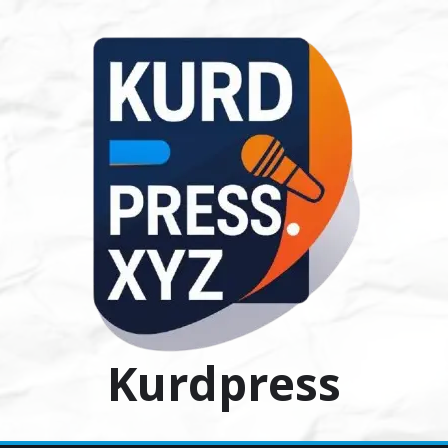
Ski
t
conten
Kurdpress