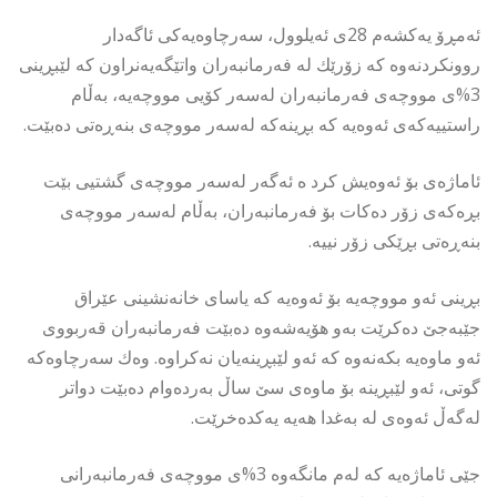
ئەمڕۆ یەكشەم 28ی ئەیلوول، سەرچاوەیەكی ئاگەدار
روونكردنەوە كە زۆرێك لە فەرمانبەران واتێگەیەنراون كە لێبڕینی
3%ی مووچەی فەرمانبەران لەسەر كۆیی مووچەیە، بەڵام
راستییەكەی ئەوەیە كە بڕینەكە لەسەر مووچەی بنەڕەتی دەبێت.
ئاماژەی بۆ ئەوەیش كرد ە ئەگەر لەسەر مووچەی گشتیی بێت
بڕەكەی زۆر دەكات بۆ فەرمانبەران، بەڵام لەسەر مووچەی
بنەڕەتی بڕێكی زۆر نییە.
بڕینی ئەو مووچەیە بۆ ئەوەیە كە یاسای خانەنشینی عێراق
جێبەجێ دەكرێت بەو هۆیەشەوە دەبێت فەرمانبەران قەربووی
ئەو ماوەیە بكەنەوە كە ئەو لێبڕینەیان نەكراوە. وەك سەرچاوەكە
گوتی، ئەو لێبڕینە بۆ ماوەی سێ ساڵ بەردەوام دەبێت دواتر
لەگەڵ ئەوەی لە بەغدا هەیە یەكدەخرێت.
جێی ئاماژەیە كە لەم مانگەوە 3%ی مووچەی فەرمانبەرانی