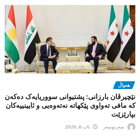
هەواڵ
نێچیرڤان بارزانی: پشتیوانی سووریایەک دەکەن
کە مافی تەواوی پێکهاتە نەتەوەیی و ئایینییەکان
بپارێزێت
سەرنوسەر
ئاب 6, 2026