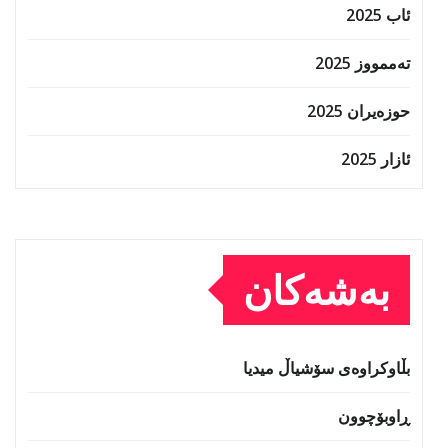
ئاب 2025
تەممووز 2025
حوزه‌یران 2025
ئازار 2025
بەشەکان
بڵاوکراوەی سۆشیاڵ میدیا
ڕاوبۆچوون