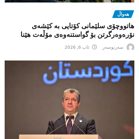
هەواڵ
هاتووچۆی سلێمانی کۆتایی بە کێشەی
نۆرەوەرگرتن بۆ گواستنەوەی مۆڵەت هێنا
سەرنوسەر
ئاب 6, 2026