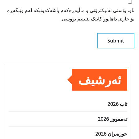
ناو، پۆستی ئەلیکترۆنی و ماڵپەڕەکەم پاشەکەوتبکە لەم وێبگەڕە
بۆ جاری داهاتوو کاتێک تێبینیم نووسی.
ئەرشیف
ئاب 2026
تەممووز 2026
حوزه‌یران 2026