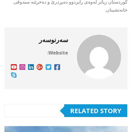
كوردستان زیاتر لەوەی رابردوو دەبڕدرێ و دەخرێتە سندوقی
خانەنشینان.
سەرنوسەر
Website:
RELATED STORY