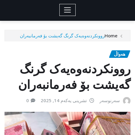
Home
روونکردنەوەیەک گرنگ گەیشت بۆ فەرمانبەران
هەواڵ
روونکردنەوەیەک گرنگ
گەیشت بۆ فەرمانبەران
سەرنوسەر
تشرینی یەکەم 14, 2025
0