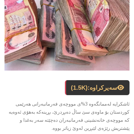
سەیرکراوە:
(1.5K)
ئاشكرایە لەممانگەوە 3%ی مووچەی فەرمانبەرانی هەرێمی
كوردستان بۆ ماوەی سێ ساڵ دەبڕدرێ، بڕینەكە بەهۆی ئەوەیە
كە مووچەی خانەنشینی فەرمانبەران دەچێتە سەر بەغدا و
پێشتریش رێژەی لێبڕین لەوێ زیاتر بووە.