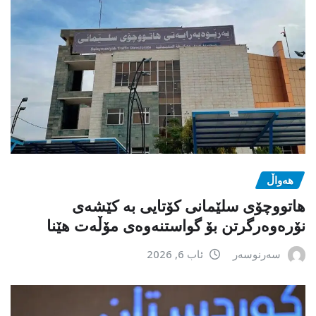
هەواڵ
هاتووچۆی سلێمانی کۆتایی بە کێشەی
نۆرەوەرگرتن بۆ گواستنەوەی مۆڵەت هێنا
سەرنوسەر
ئاب 6, 2026