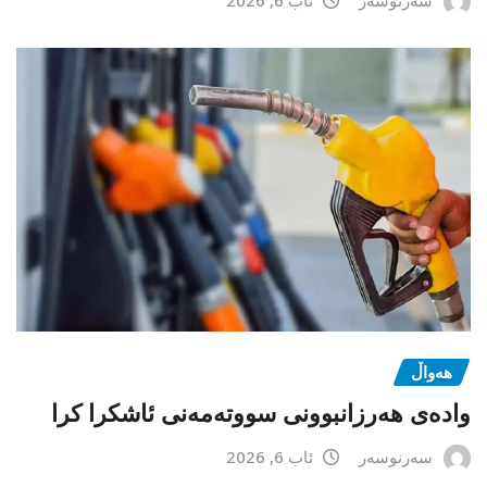
هەواڵ
وادەی هەرزانبوونی سووتەمەنی ئاشکرا کرا
سەرنوسەر
ئاب 6, 2026