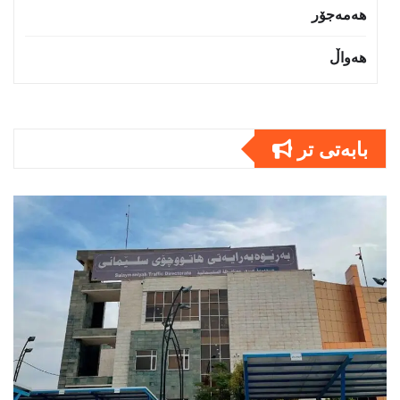
هەمەجۆر
هەواڵ
بابەتى تر