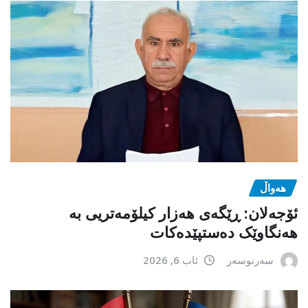
هەواڵ
ئۆجەلان: ڕێگەی هەزار کیلۆمەتریی بە
هەنگاوێک دەستپێدەکات
سەرنوسەر
ئاب 6, 2026