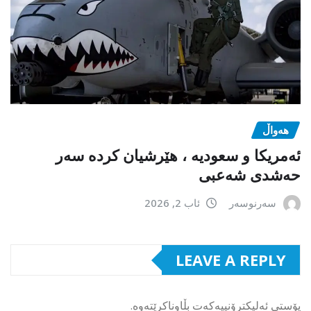
هەواڵ
ئەمریکا و سعودیە ، هێرشیان کردە سەر
حەشدی شەعبی
سەرنوسەر
ئاب 2, 2026
LEAVE A REPLY
پۆستی ئەلیکترۆنییەکەت بڵاوناکرێتەوە.