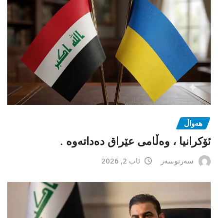
هەواڵ
ئۆکرانیا ، وەڵامی عێراق دەداتەوە .
سەرنوسەر
ئاب 2, 2026