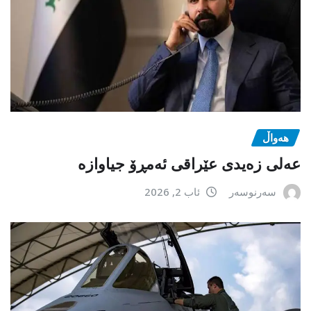
هەواڵ
عەلی زەیدی عێراقی ئەمڕۆ جیاوازە
سەرنوسەر
ئاب 2, 2026