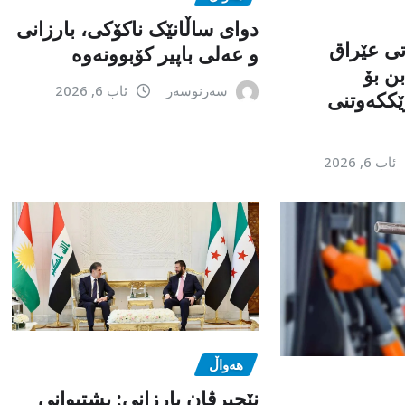
دوای ساڵانێک ناکۆکی، بارزانی
تی عێراق
و عەلی باپیر کۆبوونەوە
ن بۆ
سەرنوسەر
ئاب 6, 2026
ێككەوتنی
ئاب 6, 2026
هەواڵ
نێچیرڤان بارزانی: پشتیوانی