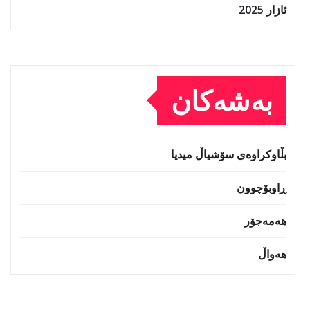
ئازار 2025
بەشەکان
بڵاوکراوەی سۆشیاڵ میدیا
ڕاوبۆچوون
هەمەجۆر
هەواڵ