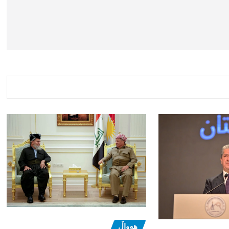
هەواڵ