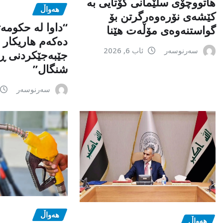
هاتووچۆی سلێمانی کۆتایی بە
هەواڵ
کێشەی نۆرەوەرگرتن بۆ
“داوا لە حكومە
گواستنەوەی مۆڵەت هێنا
دەكەم هاریكار ب
سەرنوسەر
ئاب 6, 2026
جێبەجێكردنی ڕ
شنگال”
سەرنوسەر
هەواڵ
هەواڵ