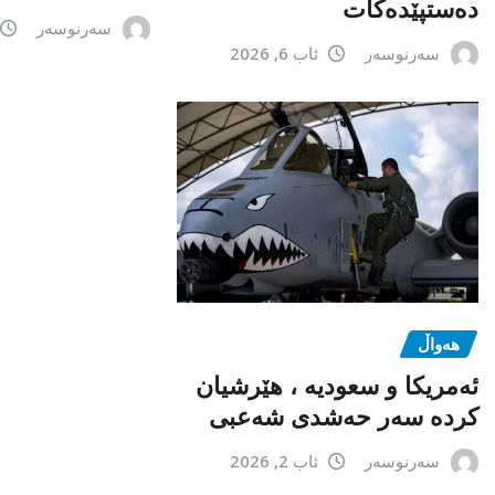
دەستپێدەکات
سەرنوسەر
سەرنوسەر
ئاب 6, 2026
هەواڵ
ئەمریکا و سعودیە ، هێرشیان
کردە سەر حەشدی شەعبی
سەرنوسەر
ئاب 2, 2026