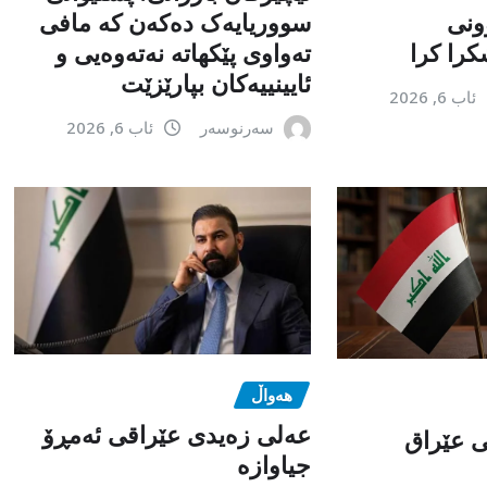
ونی
سووریایەک دەکەن کە مافی
را کرا
تەواوی پێکهاتە نەتەوەیی و
ئایینییەکان بپارێزێت
ئاب 6, 2026
سەرنوسەر
ئاب 6, 2026
هەواڵ
عەلی زەیدی عێراقی ئەمڕۆ
می عێراق
جیاوازە