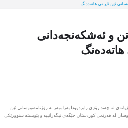
لەسەر گرتن و ئەشکەنجەدانی
 هاتەدەنگ
انەی لە چەند رۆژی رابردوودا بەرامبەر بە رۆژنامەنووسانی ئێن
نووسان لە هەرێمی کوردستان جێگەی نیگەرانییە و پێویستە سنوورێکی