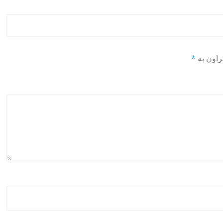
راون بە
*