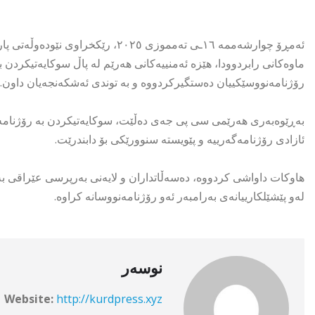
ماوەکانی رابردوودا، هێزە ئەمنییەکانی هەرێم لە پاڵ سوکایەتیکردن 
رۆژنامەنووسێکییان دەستگیرکردووە و بە توندی ئەشکەنجەیان داون.
بەڕێوەبەری هەرێمی سی پی جەی دەڵێت، سوکایەتیکردن بە رۆژنامەنوو
ئازادی رۆژنامەگەرییە و پێویستە سنوورێکی بۆ دابندرێت.
هاوکات داواشی کردووە، دەسەڵاتداران و لایەنی بەرپرسی عێراقی ب
لەو پێشێلکارییانەی بەرامبەر ئەو رۆژنامەنووسانە کراوە.
نوسەر
Website:
http://kurdpress.xyz