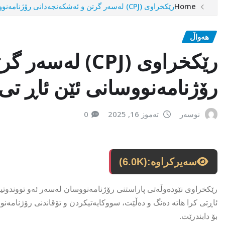
Home
رێکخراوی (CPJ) لەسەر گرتن و ئەشکەنجەدانی رۆژنامەنووسانی ئێن ئاڕ تی هاتەدەنگ
هەواڵ
رێکخراوی (CPJ) 
رۆژنامەنووسانی ئێن ئاڕ تی
نوسەر
تەموز 16, 2025
0
سەیرکراوە:
(6.0K)
رێکخراوی نێودەوڵەتی پاراستنی رۆژنامەنووسان لەسەر ئەو تووندوتیژی
ئاڕتی کرا هاتە دەنگ و دەڵێت، سووکایەتیکردن و تۆقاندنی رۆژنامە
بۆ دابندرێت.