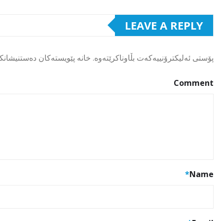
LEAVE A REPLY
پۆستی ئەلیکترۆنییەکەت بڵاوناکرێتەوە.
خانە پێویستەکان دەستنیشانک
Comment
*
Name