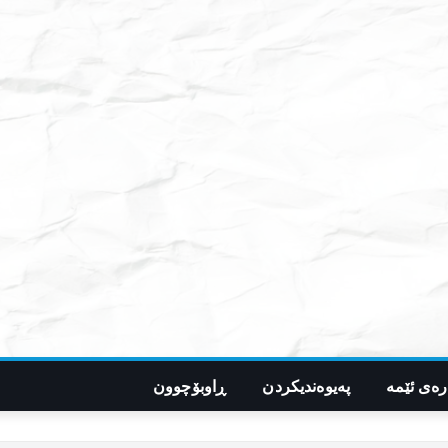
رەی ئێمە
پەیوەندیکردن
ڕاوبۆچوون