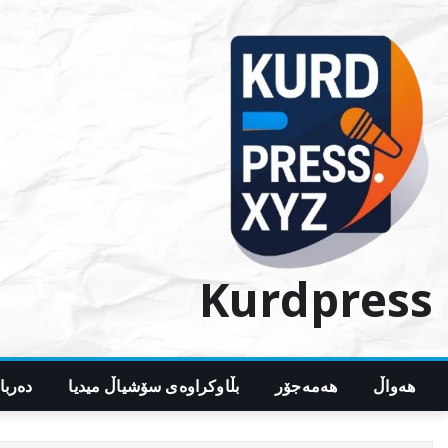
Ski
t
conten
Kurdpress
هەواڵ
هەمەجۆر
بڵاوکراوەی سۆشیاڵ میدیا
دەربا