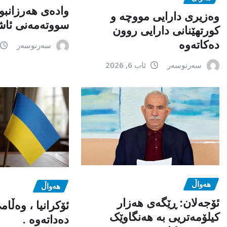
وادەی هەرزانبو
وەزیری دارایی مووچە و
سووتەمەنی ئاشک
کورتهێنانی دارایی روون
دەکاتەوە
سەرنوسەر
سەرنوسەر
ئاب 6, 2026
هەواڵ
هەواڵ
ئۆجەلان: ڕێگەی هەزار
ئۆکرانیا ، وەڵا
کیلۆمەتریی بە هەنگاوێک
دەداتەوە .