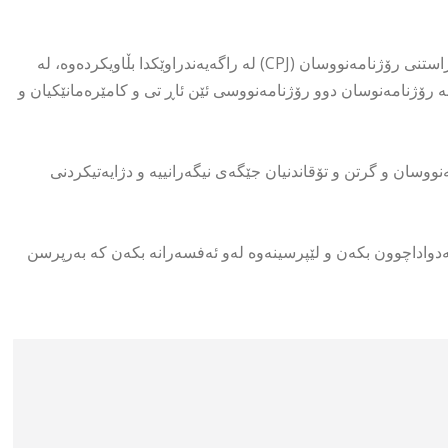
ئەمڕۆ چوارشەممە ١٦ـی تەمموزی ٢٠٢٥، رێکخراوی نێودەوڵەتی پاراستنی رۆژنامەنووسان (CPJ) لە راگەیەندراوێکدا بڵاویکردەوە، لە
بە رۆژنامەنوسان دوو رۆژنامەنووسی ئێن ئاڕ تی و کامێرەمانێکیان و
سان و گرتن و تۆقاندنیان جێگەی نیگەرانییە و دژایەتیکردنی
ەدواداچوون بکەن و لێپرسینەوە لەو ئەفسەرانە بکەن کە بەرپرسن