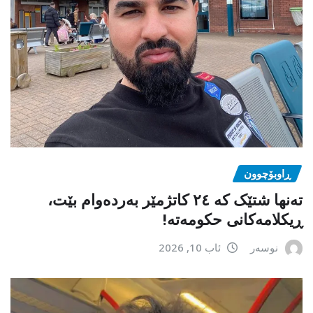
ڕاوبۆچوون
تەنها شتێک کە ٢٤ کاتژمێر بەردەوام بێت،
ڕیکلامەکانی حکومەتە!
نوسەر
ئاب 10, 2026