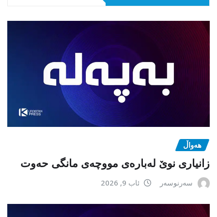
هەواڵ
زانیاری نوێ لەبارەی مووچەی مانگی حەوت
سەرنوسەر
ئاب 9, 2026