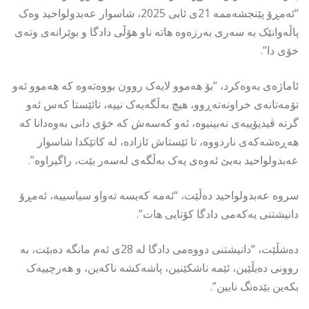
“ئەمڕۆ پێنجشەممە 21ی ئابی 2025، شاسوار عەبدولواحید وەک
پاڵەوانێک بە سەری بەرزەوە هاتە ناو هۆڵی دادگا و بوێرانەی وتەی
خۆی دا”.
ئاماژەی بەوەکرد، “بۆ هەموو لایەک روون بووەتەوە کە هەموو ئەو
تۆمەتانەی خراونەتەڕوو، هیچ بەڵگەیەک نییە، تائێستا کەس ئەو
گرتە ڤیدیۆییەی نەبینیوە، ئەو کەسەش کە خۆی دانی بەوەدانا کە
هەڕەشەکەی ناردووە، تا ئێستاش ئازادە، لە کاتێکدا شاسوار
عەبدولواحید بەبێ ئەوەی یەک بەڵگەی لەسەر بێت، راگیراوە”.
سروە عەبدولواحید دەڵێت، “ئەمە کەیسە تەواو سیاسییە، ئەمڕۆ
دانیشتنی یەکەمی دادگا کۆتایی هات”.
دەشڵێت، “دانیشتنی دووەمی دادگا لە 28ی ئەم مانگە دەبێت، بە
روونی دەیڵێین، ئێمە ناشکێنین، پاشەکشە ناکەین، و هەرچییەک
بکەین بێدەنگ نابین”.