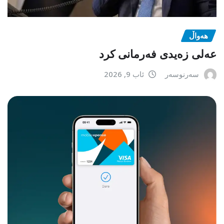
هەواڵ
عەلی زەیدی فەرمانی کرد
سەرنوسەر
ئاب 9, 2026