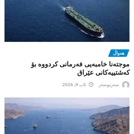
هەواڵ
موجتەنا خامبەیی فەرمانی کردووە بۆ
کەشتییەکانی عێراق
سەرنوسەر
ئاب 9, 2026