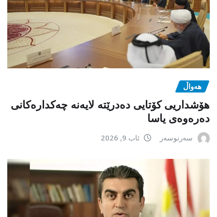
هەواڵ
هۆشداریی کۆتایی دەدرێتە لایەنە چەکدارەکانی
دەرەوەی یاسا
سەرنوسەر
ئاب 9, 2026