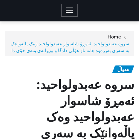
Home
سروە عەبدولواحید: ئەمڕۆ شاسوار عەبدولواحید وەک پاڵەوانێک
بە سەری بەرزەوە هاتە ناو هۆڵی دادگا و بوێرانەی وتەی خۆی دا
هەواڵ
سروە عەبدولواحید:
ئەمڕۆ شاسوار
عەبدولواحید وەک
پاڵەوانێک بە سەری