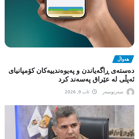
هەواڵ
دەستەی ڕاگەیاندن و پەیوەندییەکان کۆمپانیای
ئەپڵی لە عێراق پەسەند کرد
سەرنوسەر
ئاب 9, 2026