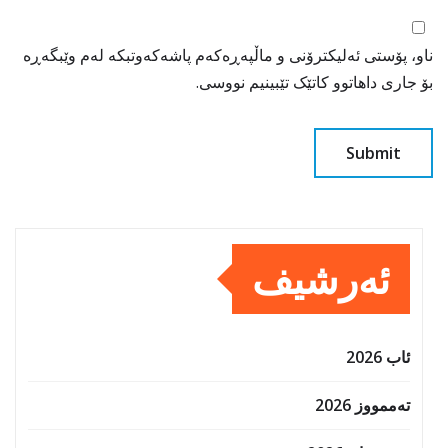
ناو، پۆستی ئەلیکترۆنی و ماڵپەڕەکەم پاشەکەوتبکە لەم وێبگەڕە
بۆ جاری داهاتوو کاتێک تێبینیم نووسی.
ئەرشیف
ئاب 2026
تەممووز 2026