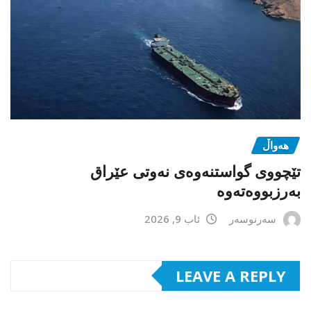
هەواڵ
تێچووی گواستنەوەی نەوتی عێراق
بەرزبووەتەوە
سەرنوسەر
ئاب 9, 2026
LEAVE A REPLY