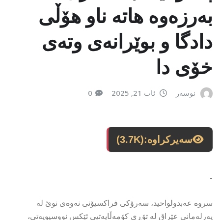
بەرزەوە هاتە ناو هۆڵی
دادگا و بوێرانەی وتەی
خۆی دا
نوسەر
ئاب 21, 2025
0
سەیرکراوە:
(3.7K)
-
سروە عەبدولواحید، سەرۆکی فراکسیۆنی نەوەی نوێ لە
پەرلەمانی عێراق لە تۆڕی کۆمەڵایەتیی ئێکس نووسیویەتی،