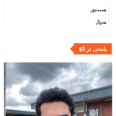
هەمەجۆر
هەواڵ
بابەتى تر