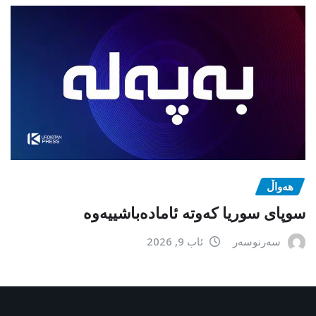
هەواڵ
سوپای سوریا کەوتە ئامادەباشییەوە
سەرنوسەر
ئاب 9, 2026