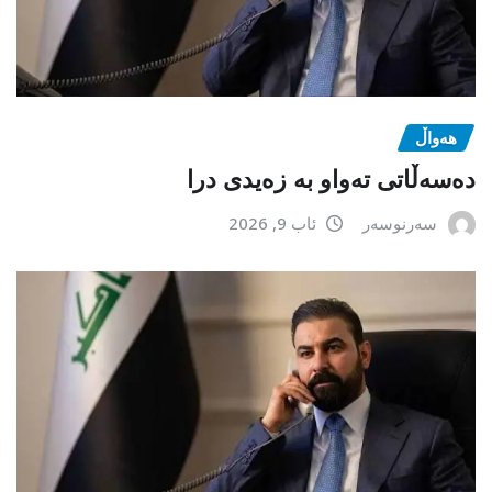
هەواڵ
دەسەڵاتی تەواو بە زەیدی درا
سەرنوسەر
ئاب 9, 2026