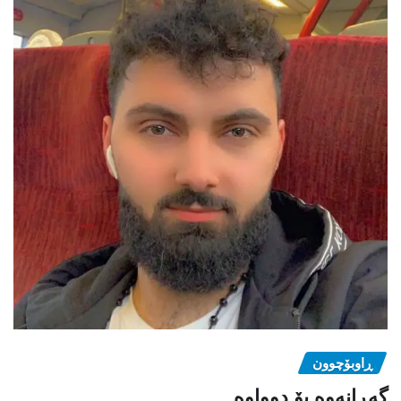
ڕاوبۆچوون
گەڕانەوە بۆ دوواوە