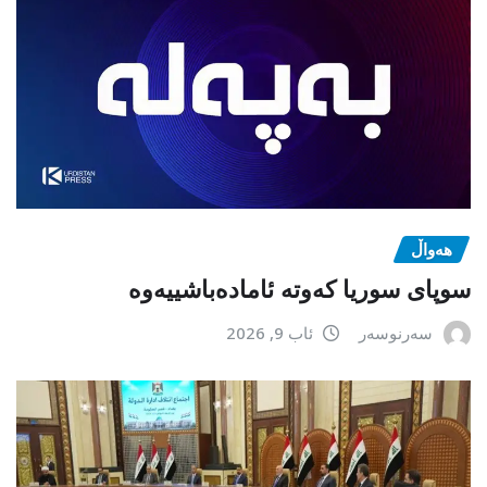
هەواڵ
سوپای سوریا کەوتە ئامادەباشییەوە
سەرنوسەر
ئاب 9, 2026