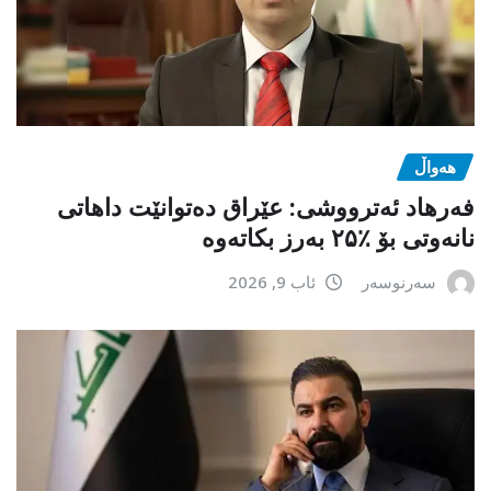
هەواڵ
فەرهاد ئەترووشی: عێراق دەتوانێت داهاتی
نانەوتی بۆ ٪۲۵ بەرز بکاتەوە
سەرنوسەر
ئاب 9, 2026