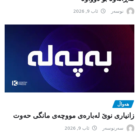
نوسەر
ئاب 9, 2026
هەواڵ
زانیاری نوێ لەبارەی مووچەی مانگی حەوت
سەرنوسەر
ئاب 9, 2026