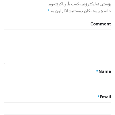
پۆستی ئەلیکترۆنییەکەت بڵاوناکرێتەوە.
خانە پێویستەکان دەستنیشانکراون بە
*
Comment
*
Name
*
Email