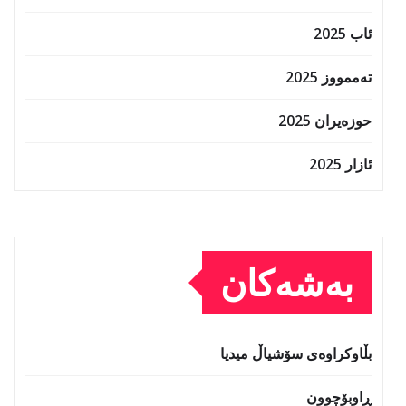
ئاب 2025
تەممووز 2025
حوزه‌یران 2025
ئازار 2025
بەشەکان
بڵاوکراوەی سۆشیاڵ میدیا
ڕاوبۆچوون