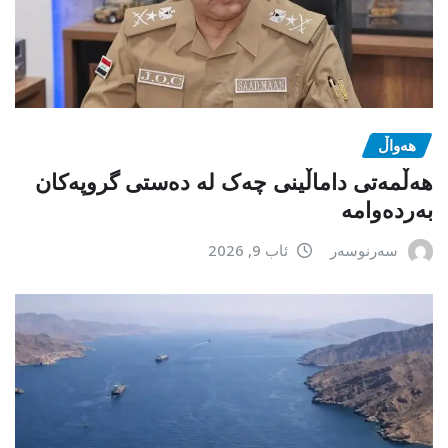
هەواڵ
هەڵمەتی داماڵینی چەک لە دەستی گروپەکان
بەردەوامە
سەرنوسەر
ئاب 9, 2026