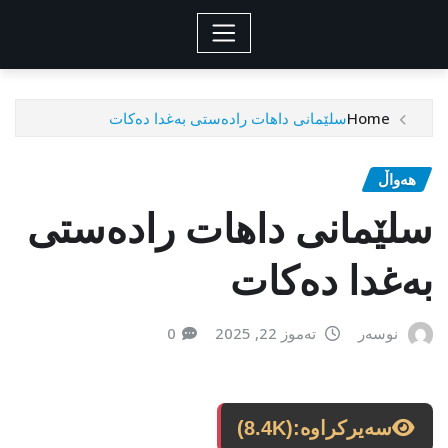
Home
سلێمانی داهات رادەستی بەغدا دەکات
هەواڵ
سلێمانی داهات رادەستی
بەغدا دەکات
نوسەر
تەموز 22, 2025
0
سەیرکراوە:
(8.4K)