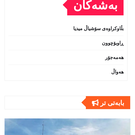
بەشەکان
بڵاوکراوەی سۆشیاڵ میدیا
ڕاوبۆچوون
هەمەجۆر
هەواڵ
بابەتى تر