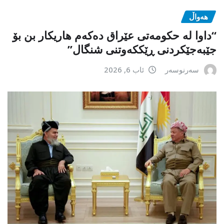
هەواڵ
“داوا لە حكومەتی عێراق دەكەم هاریكار بن بۆ
جێبەجێكردنی ڕێككەوتنی شنگال”
سەرنوسەر
ئاب 6, 2026