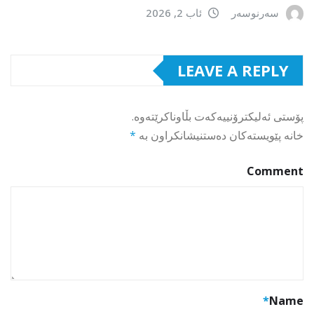
سەرنوسەر
ئاب 2, 2026
LEAVE A REPLY
پۆستی ئەلیکترۆنییەکەت بڵاوناکرێتەوە.
خانە پێویستەکان دەستنیشانکراون بە
*
Comment
*
Name