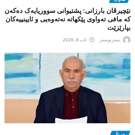
نێچیرڤان بارزانی: پشتیوانی سووریایەک دەکەن
کە مافی تەواوی پێکهاتە نەتەوەیی و ئایینییەکان
بپارێزێت
سەرنوسەر
ئاب 6, 2026
هەواڵ