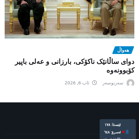
هەواڵ
دوای ساڵانێک ناکۆکی، بارزانی و عەلی باپیر
کۆبوونەوە
سەرنوسەر
ئاب 6, 2026
ئێستا: ١٧٨
ئه‌مرۆ: ٦٤٨