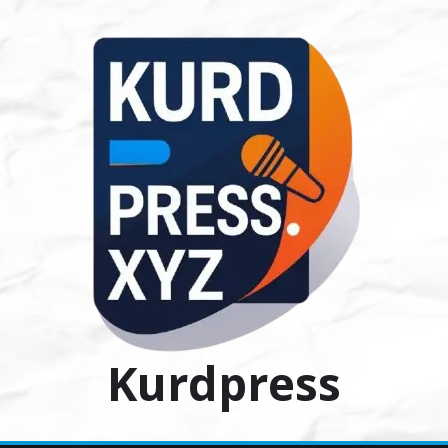
Ski
t
conten
Kurdpress