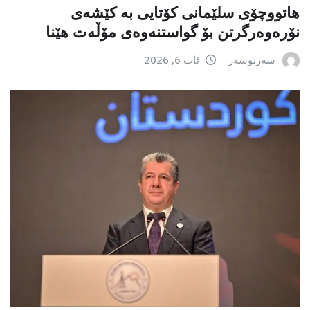
هاتووچۆی سلێمانی کۆتایی بە کێشەی
نۆرەوەرگرتن بۆ گواستنەوەی مۆڵەت هێنا
سەرنوسەر
ئاب 6, 2026