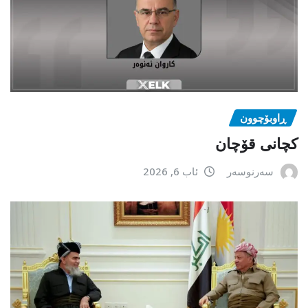
ڕاوبۆچوون
کچانی قۆچان
سەرنوسەر
ئاب 6, 2026