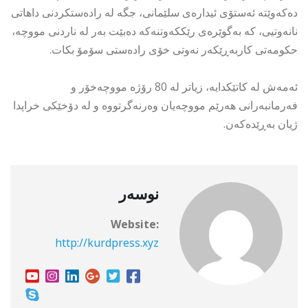
دەكەوێتە ئەستۆی ئیدارەی سلێمانی، جگە لە رادەستكردنی داهاتی
نانەوتیی، کە بەگوێرەی رێككەوتنەكە دەبێت بەر لە ناردنی مووچە،
حكومەتی کاربەڕێکەر نەوتی خۆی رادەستی سۆمۆ بكات.
ئەمەش لە کاتێکدایە، زیاتر لە 80 رۆژە مووچەخۆر و
فەرمانبەرانی هەرێم مووچەیان وەرنەگرتووە و لە دۆخێکی خراپدا
ژیان بەڕێدەکەن.
نوسەر
Website:
http://kurdpress.xyz