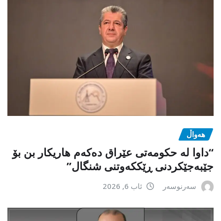
هەواڵ
“داوا لە حكومەتی عێراق دەكەم هاریكار بن بۆ
جێبەجێكردنی ڕێككەوتنی شنگال”
سەرنوسەر
ئاب 6, 2026