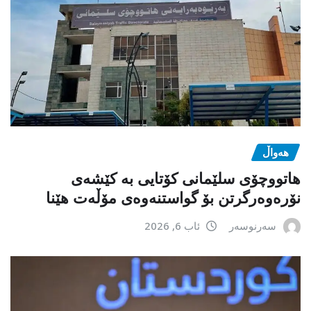
هەواڵ
هاتووچۆی سلێمانی کۆتایی بە کێشەی
نۆرەوەرگرتن بۆ گواستنەوەی مۆڵەت هێنا
سەرنوسەر
ئاب 6, 2026