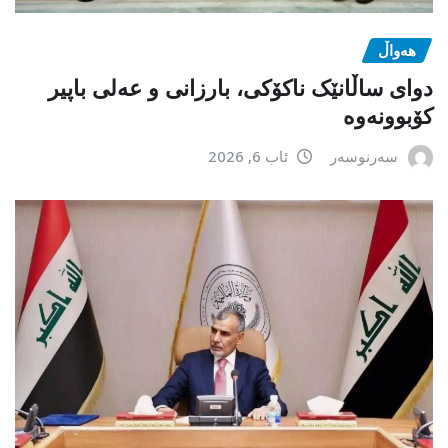
هەواڵ
دوای ساڵانێک ناکۆکی، بارزانی و عەلی باپیر
کۆبوونەوە
سەرنوسەر
ئاب 6, 2026