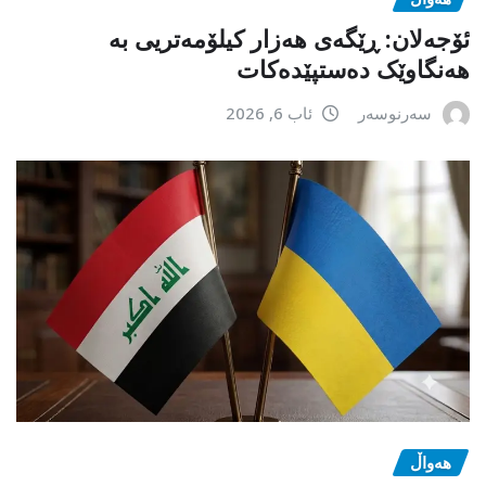
ئۆجەلان: ڕێگەی هەزار کیلۆمەتریی بە
هەنگاوێک دەستپێدەکات
سەرنوسەر
ئاب 6, 2026
هەواڵ