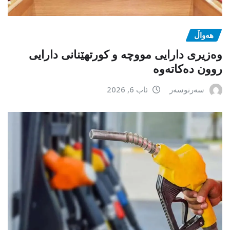
هەواڵ
وەزیری دارایی مووچە و کورتهێنانی دارایی
روون دەکاتەوە
سەرنوسەر
ئاب 6, 2026