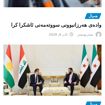
هەواڵ
وادەی هەرزانبوونی سووتەمەنی ئاشکرا کرا
سەرنوسەر
ئاب 6, 2026
هەواڵ