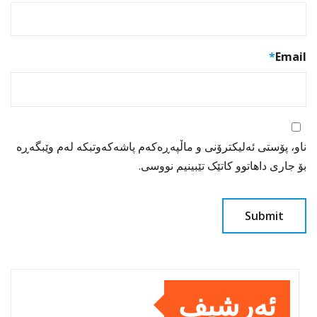
*
Email
ناو، پۆستی ئەلیکترۆنی و ماڵپەڕەکەم پاشەکەوتبکە لەم وێبگەڕە
بۆ جاری داهاتوو کاتێک تێبینیم نووسی.
ئەرشیف