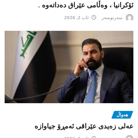
ئۆکرانیا ، وەڵامی عێراق دەداتەوە .
سەرنوسەر
ئاب 2, 2026
هەواڵ
عەلی زەیدی عێراقی ئەمڕۆ جیاوازە