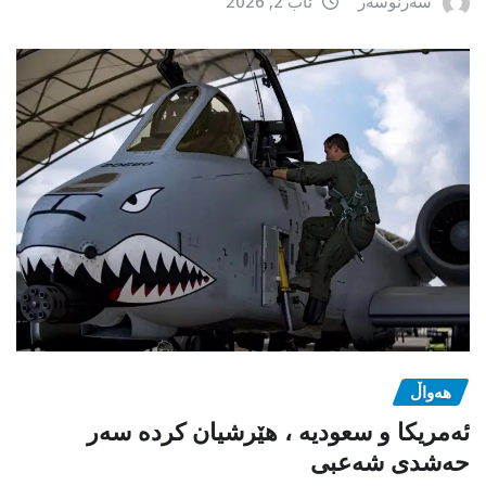
سەرنوسەر
ئاب 2, 2026
هەواڵ
ئەمریکا و سعودیە ، هێرشیان کردە سەر
حەشدی شەعبی