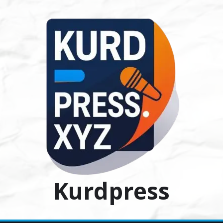
Ski
t
conten
Kurdpress