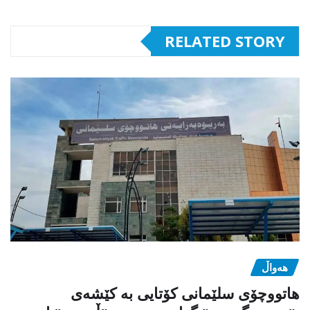
RELATED STORY
هەواڵ
هاتووچۆی سلێمانی کۆتایی بە کێشەی