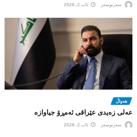
سەرنوسەر
ئاب 2, 2026
هەواڵ
عەلی زەیدی عێراقی ئەمڕۆ جیاوازە
سەرنوسەر
ئاب 2, 2026