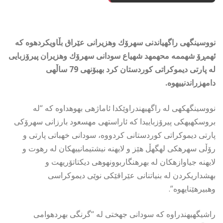
نووسینگهی راگهیاندنی سهرۆك وهزیرانی عێراق بڵاویكردهوه كه
ئهمڕۆ شهممه محهمهد شهیاع سودانی سهرۆك وهزیران پیرۆزبایی
له پارتی دیموكراتی كوردستان كرد بهبۆنهی 79 ساڵهی
دامهزراندنییهوه.
نووسینگهكهی له راگهیهندراوێكدا ئاماژهی بهوهداوه كه “له
بروسكهیهكی پیرۆزباییدا كه ئاراستهی مهسعود بارزانی سهرۆكی
پارتی دیموكراتی كوردستانی كردووه، سودانی خهباتی پارتی و
رۆڵی سهرهكی لهگهڵ هێز و لایهنه نیشتیمانییهكان له رهوت و
لایهنه جیاوازهكان له بهرهنگاربوونهوهی دیكتاتۆریهت و
بهشداریكردن له بنیاتنانی عێراقێكی نوێی دیموكراسی
وهبیرهێنایهوه”.
راشیگهیهندراوه كه سودانی جهختی له “گرنگی بهردهوامی