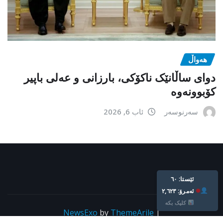
هەواڵ
دوای ساڵانێک ناکۆکی، بارزانی و عەلی باپیر
کۆبوونەوە
سەرنوسەر
ئاب 6, 2026
Live: 60
Today: 2,623
Click Here
NewsExo
by
ThemeArile
|