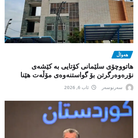
هەواڵ
هاتووچۆی سلێمانی کۆتایی بە کێشەی
نۆرەوەرگرتن بۆ گواستنەوەی مۆڵەت هێنا
سەرنوسەر
ئاب 6, 2026