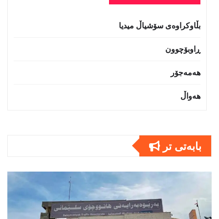
بڵاوکراوەی سۆشیاڵ میدیا
ڕاوبۆچوون
هەمەجۆر
هەواڵ
بابەتى تر