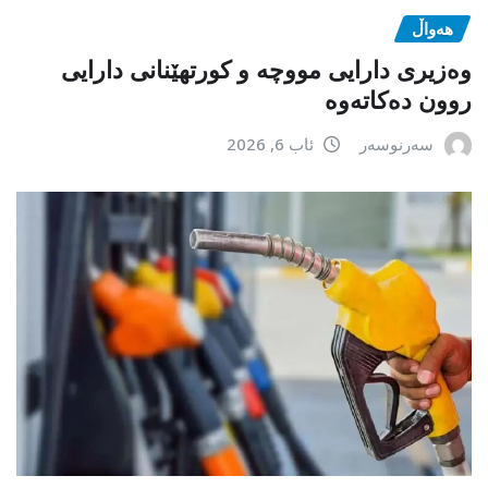
هەواڵ
وەزیری دارایی مووچە و کورتهێنانی دارایی
روون دەکاتەوە
سەرنوسەر
ئاب 6, 2026