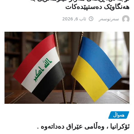
هەنگاوێک دەستپێدەکات
سەرنوسەر
ئاب 6, 2026
هەواڵ
ئۆکرانیا ، وەڵامی عێراق دەداتەوە .