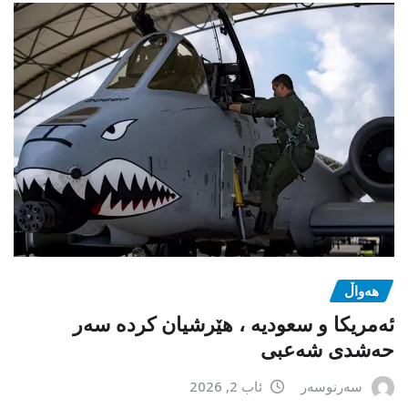
هەواڵ
ئەمریکا و سعودیە ، هێرشیان کردە سەر
حەشدی شەعبی
سەرنوسەر
ئاب 2, 2026