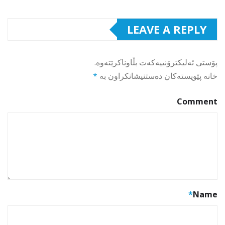
LEAVE A REPLY
پۆستی ئەلیکترۆنییەکەت بڵاوناکرێتەوە.
خانە پێویستەکان دەستنیشانکراون بە
*
Comment
*
Name