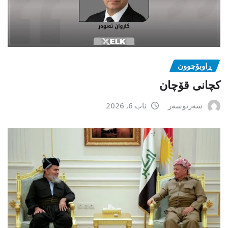
ڕاوبۆچوون
کچانی قۆچان
سەرنوسەر
ئاب 6, 2026