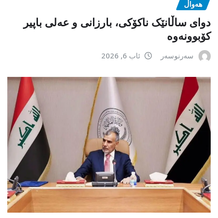
هەواڵ
دوای ساڵانێک ناکۆکی، بارزانی و عەلی باپیر
کۆبوونەوە
سەرنوسەر
ئاب 6, 2026