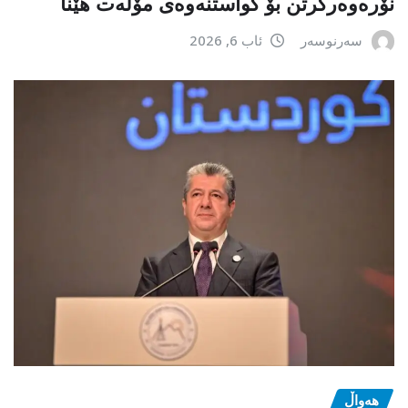
نۆرەوەرگرتن بۆ گواستنەوەی مۆڵەت هێنا
سەرنوسەر
ئاب 6, 2026
هەواڵ