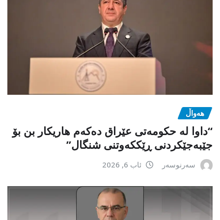
هەواڵ
“داوا لە حكومەتی عێراق دەكەم هاریكار بن بۆ
جێبەجێكردنی ڕێككەوتنی شنگال”
سەرنوسەر
ئاب 6, 2026