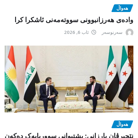
هەواڵ
وادەی هەرزانبوونی سووتەمەنی ئاشکرا کرا
سەرنوسەر
ئاب 6, 2026
هەواڵ
نێچیرڤان بارزانی: پشتیوانی سووریایەک دەکەن