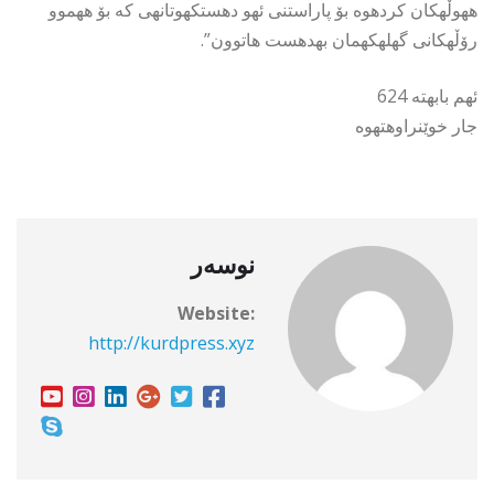
ههوڵهكان كردهوه بۆ پاراستنی ئهو دهستكهوتانهی كه بۆ ههموو
رۆڵهكانی گهلهكهمان بهدهست هاتوون”.
ئهم بابهته 624
جار خوێنراوهتهوه
نوسەر
Website:
http://kurdpress.xyz