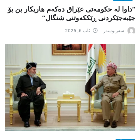
“داوا لە حكومەتی عێراق دەكەم هاریكار بن بۆ
جێبەجێكردنی ڕێككەوتنی شنگال”
سەرنوسەر
ئاب 6, 2026