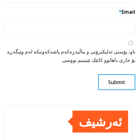
*
Email
ناو، پۆستی ئەلیکترۆنی و ماڵپەڕەکەم پاشەکەوتبکە لەم وێبگەڕە
بۆ جاری داهاتوو کاتێک تێبینیم نووسی.
ئەرشیف