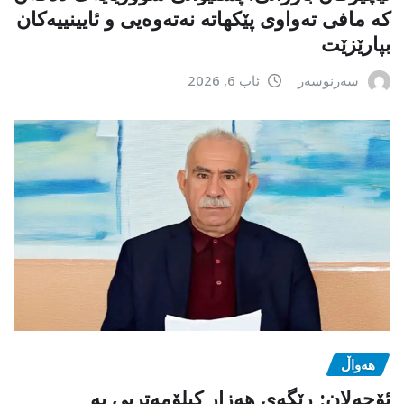
کە مافی تەواوی پێکهاتە نەتەوەیی و ئایینییەکان
بپارێزێت
سەرنوسەر
ئاب 6, 2026
هەواڵ
ئۆجەلان: ڕێگەی هەزار کیلۆمەتریی بە