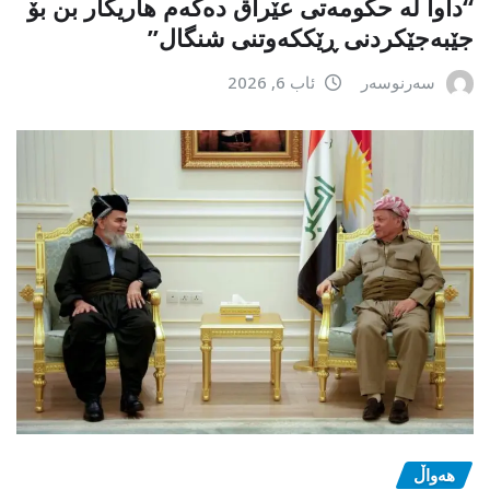
“داوا لە حكومەتی عێراق دەكەم هاریكار بن بۆ
جێبەجێكردنی ڕێككەوتنی شنگال”
سەرنوسەر
ئاب 6, 2026
هەواڵ