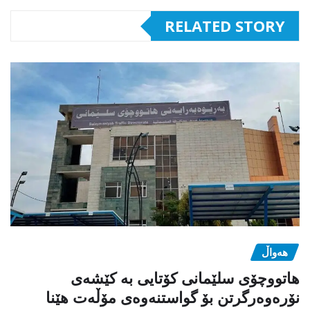
RELATED STORY
هەواڵ
هاتووچۆی سلێمانی کۆتایی بە کێشەی
نۆرەوەرگرتن بۆ گواستنەوەی مۆڵەت هێنا