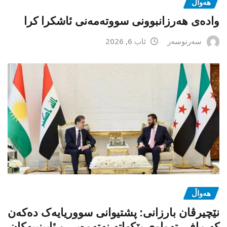
هەواڵ
وادەی هەرزانبوونی سووتەمەنی ئاشکرا کرا
سەرنوسەر
ئاب 6, 2026
هەواڵ
نێچیرڤان بارزانی: پشتیوانی سووریایەک دەکەن
کە مافی تەواوی پێکهاتە نەتەوەیی و ئایینییەکان