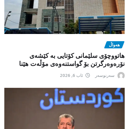
هەواڵ
هاتووچۆی سلێمانی کۆتایی بە کێشەی
نۆرەوەرگرتن بۆ گواستنەوەی مۆڵەت هێنا
سەرنوسەر
ئاب 6, 2026