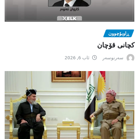
ڕاوبۆچوون
کچانی قۆچان
سەرنوسەر
ئاب 6, 2026