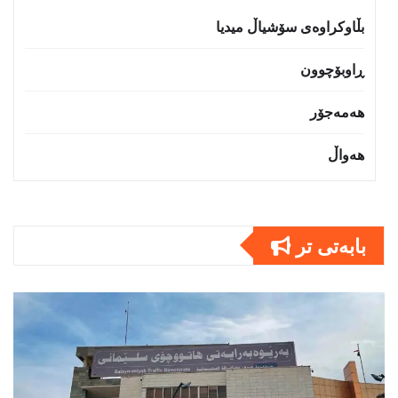
بڵاوکراوەی سۆشیاڵ میدیا
ڕاوبۆچوون
هەمەجۆر
هەواڵ
بابەتى تر