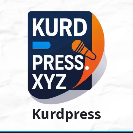
Ski
t
conten
Kurdpress