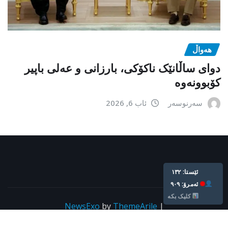
هەواڵ
دوای ساڵانێک ناکۆکی، بارزانی و عەلی باپیر
کۆبوونەوە
سەرنوسەر
ئاب 6, 2026
ئێستا: ١٣٢
ئه‌مرۆ: ٩٠٩
کلیک بکە
NewsExo
by
ThemeArile
|