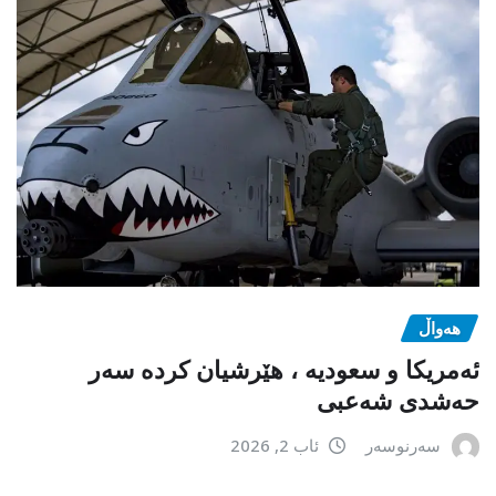
هەواڵ
ئەمریکا و سعودیە ، هێرشیان کردە سەر
حەشدی شەعبی
سەرنوسەر
ئاب 2, 2026