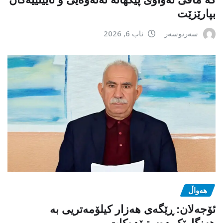
بپارێزێت
سەرنوسەر
ئاب 6, 2026
هەواڵ
ئۆجەلان: ڕێگەی هەزار کیلۆمەتریی بە
هەنگاوێک دەستپێدەکات