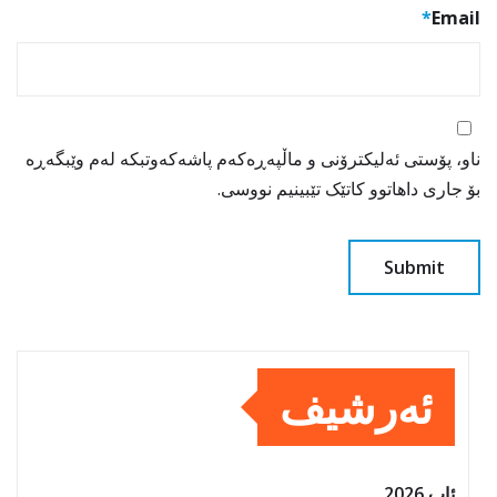
*
Email
ناو، پۆستی ئەلیکترۆنی و ماڵپەڕەکەم پاشەکەوتبکە لەم وێبگەڕە
بۆ جاری داهاتوو کاتێک تێبینیم نووسی.
ئەرشیف
ئاب 2026