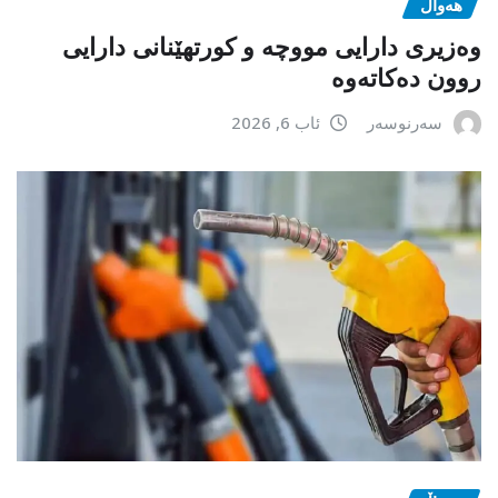
هەواڵ
وەزیری دارایی مووچە و کورتهێنانی دارایی
روون دەکاتەوە
سەرنوسەر
ئاب 6, 2026