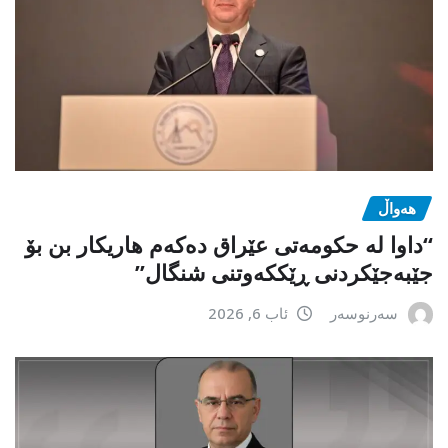
هەواڵ
“داوا لە حكومەتی عێراق دەكەم هاریكار بن بۆ
جێبەجێكردنی ڕێككەوتنی شنگال”
سەرنوسەر
ئاب 6, 2026