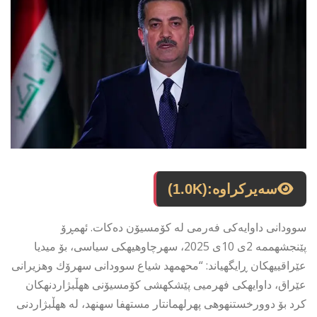
سەیرکراوە:
(1.0K)
سوودانی داوایەکی فەرمی لە کۆمسیۆن دەکات. ئهمڕۆ
پێنجشهممه 2ی 10ی 2025، سهرچاوهیهكی سیاسی، بۆ میدیا
عێراقییهكان ڕایگهیاند: “محهمهد شیاع سوودانی سهرۆك وهزیرانی
عێراق، داوایهكی فهرمیی پێشكهشی كۆمسیۆنی ههڵبژاردنهكان
كرد بۆ دوورخستنهوهی پهرلهمانتار مستهفا سهنهد، له ههڵبژاردنی