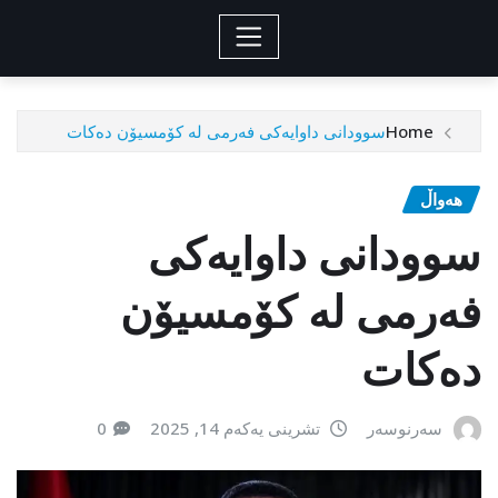
Home
سوودانی داوایەکی فەرمی لە کۆمسیۆن دەکات
هەواڵ
سوودانی داوایەکی
فەرمی لە کۆمسیۆن
دەکات
سەرنوسەر
تشرینی یەکەم 14, 2025
0