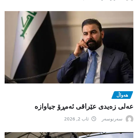
هەواڵ
عەلی زەیدی عێراقی ئەمڕۆ جیاوازە
سەرنوسەر
ئاب 2, 2026