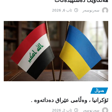
سەرنوسەر
ئاب 6, 2026
هەواڵ
ئۆکرانیا ، وەڵامی عێراق دەداتەوە .
سەرنوسەر
ئاب 2, 2026