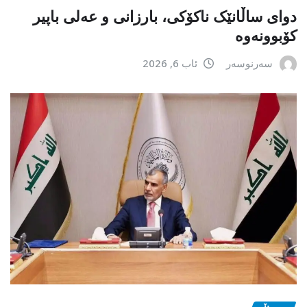
دوای ساڵانێک ناکۆکی، بارزانی و عەلی باپیر
کۆبوونەوە
سەرنوسەر
ئاب 6, 2026