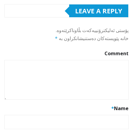
LEAVE A REPLY
پۆستی ئەلیکترۆنییەکەت بڵاوناکرێتەوە.
خانە پێویستەکان دەستنیشانکراون بە
*
Comment
*
Name