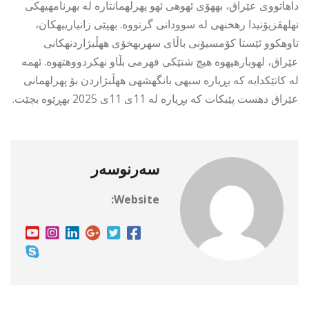
داهاتووی عێراق، بههۆی ئهوهی ئهو پهرلهمانتاره له بهرنامهیهكی
تهلهڤزیۆنیدا رهخنهی له سوودانی گرتووه. بهپێی زانیارییهكان،
تاوهكوو ئێستا كۆمسیۆنی باڵای سهربهخۆی ههڵبژاردنهكانی
عێراق، لهوبارهیهوه هیچ شتێكی فهرمی بڵاو نهكردووهتهوه. ئهمه
له كاتێكدایه كه بڕیاره سبهی بانگهشهی ههڵبژاردن بۆ پهرلهمانی
عێراق دهست پێبكات كه بڕیاره له 11ی 11ی 2025 بهڕێوه بچێت.
سەرنوسەر
Website: