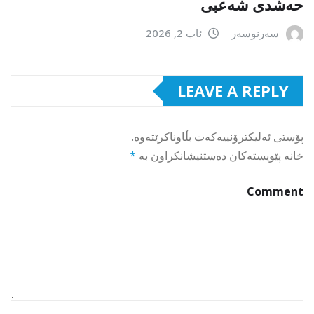
حەشدی شەعبی
سەرنوسەر
ئاب 2, 2026
LEAVE A REPLY
پۆستی ئەلیکترۆنییەکەت بڵاوناکرێتەوە.
خانە پێویستەکان دەستنیشانکراون بە
*
Comment