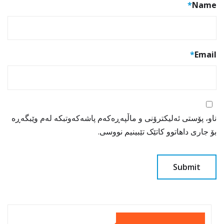
*
Name
*
Email
ناو، پۆستی ئەلیکترۆنی و ماڵپەڕەکەم پاشەکەوتبکە لەم وێبگەڕە
بۆ جاری داهاتوو کاتێک تێبینیم نووسی.