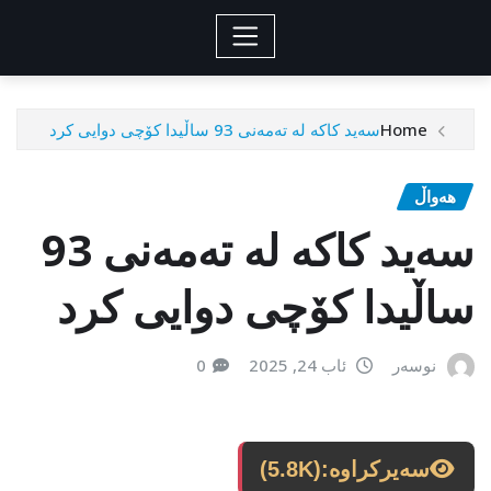
Home
سەید کاکە لە تەمەنی 93 ساڵیدا کۆچی دوایی کرد
هەواڵ
سەید کاکە لە تەمەنی 93
ساڵیدا کۆچی دوایی کرد
نوسەر
ئاب 24, 2025
0
سەیرکراوە:
(5.8K)