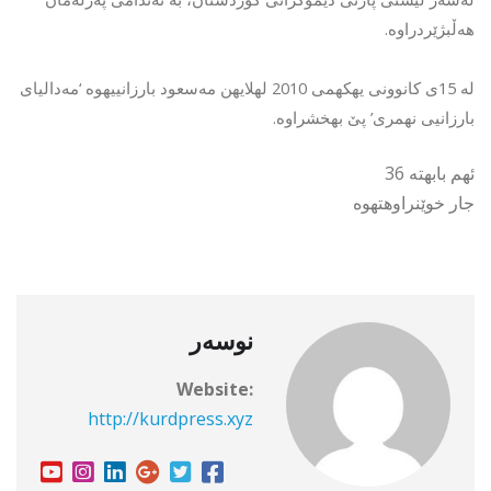
هەڵبژێردراوە.
لە 15ی كانوونی یهكهمی 2010 لهلایهن مەسعود بارزانییهوه ‘مەدالیای
بارزانیی نهمری’ پێ بهخشراوه.
ئهم بابهته 36
جار خوێنراوهتهوه
نوسەر
Website:
http://kurdpress.xyz