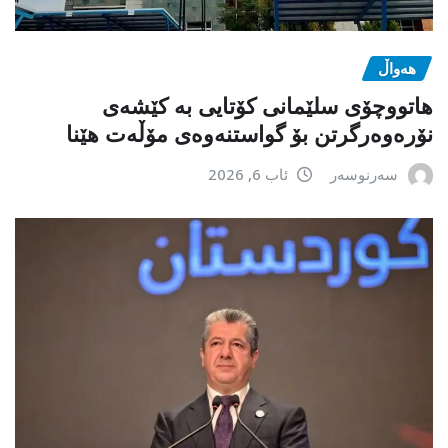
هەواڵ
هاتووچۆی سلێمانی کۆتایی بە کێشەی
نۆرەوەرگرتن بۆ گواستنەوەی مۆڵەت هێنا
سەرنوسەر
ئاب 6, 2026