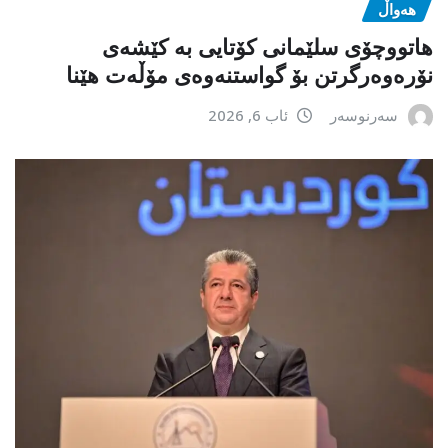
هەواڵ
هاتووچۆی سلێمانی کۆتایی بە کێشەی
نۆرەوەرگرتن بۆ گواستنەوەی مۆڵەت هێنا
سەرنوسەر
ئاب 6, 2026