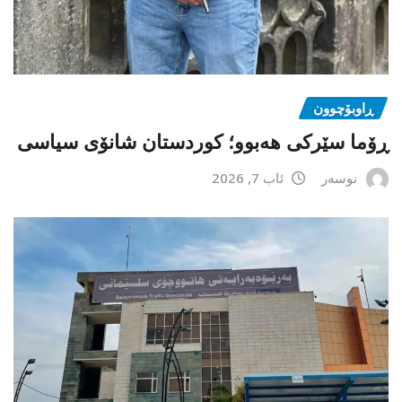
ڕاوبۆچوون
ڕۆما سێرکی هەبوو؛ کوردستان شانۆی سیاسی
نوسەر
ئاب 7, 2026