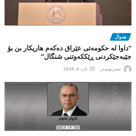
هەواڵ
“داوا لە حكومەتی عێراق دەكەم هاریكار بن بۆ
جێبەجێكردنی ڕێككەوتنی شنگال”
سەرنوسەر
ئاب 6, 2026