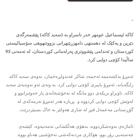
_
کاکە ئیسماعیل عومهر خدر ناسراو بە (سەید کاکە) پێشمەرگەی
دێرین و یەکێک لە دهستهی دامهزرێنهرانی بزووتنهوهی سۆسیالیستی
كوردستان و ئەندامی پێشووتری پەرلەمانی کوردستان، لە تەمەنی 93
ساڵیدا کۆچی دوایی کرد.
ئەمڕۆ یەکشەممە ئەحمەد شاکر عەبدولڕەحمان، نەوەی سەید کاکە
رایگەیاند، ئەمڕۆ باپیری کۆچی دوایی کرد. بە وتەی ئەو نەوەیەی سەید
کاکە، ناوبراو نزیکەی دوو مانگە لە نەخۆشخانەی پار خەوێنرابوو و
لەوێش کۆچی دوایی کردووە و بڕیارە هەر ئەمڕۆ تەرمەکەی لە
گۆڕستانی مەعمەل قیڕ لە شاری هەولێر بە خاک بسپێردرێت.
ئاماژەی بەوەشکردووە، بەهۆی هەڵکشانی تەمەنیەوە، کێشەی
جەستەیی زۆر بوو، هۆکاری مردنەکەشی نەخۆشیی هەناو بووە.