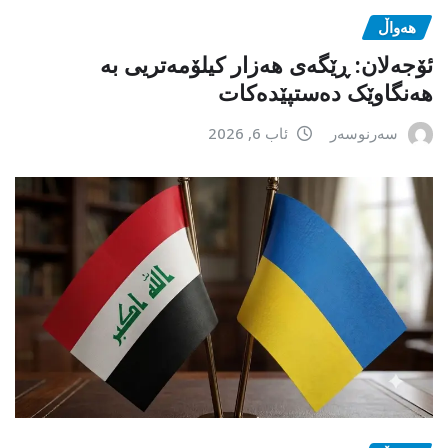
هەواڵ
ئۆجەلان: ڕێگەی هەزار کیلۆمەتریی بە
هەنگاوێک دەستپێدەکات
سەرنوسەر
ئاب 6, 2026