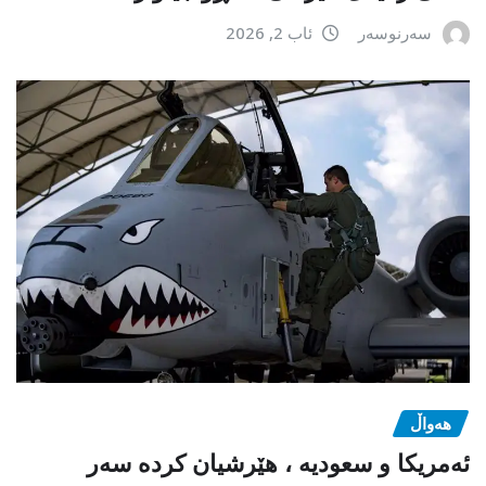
سەرنوسەر
ئاب 2, 2026
هەواڵ
ئەمریکا و سعودیە ، هێرشیان کردە سەر