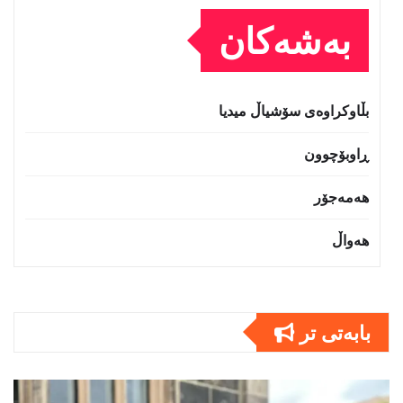
بەشەکان
بڵاوکراوەی سۆشیاڵ میدیا
ڕاوبۆچوون
هەمەجۆر
هەواڵ
بابەتى تر