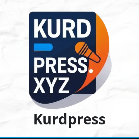
Ski
t
conten
Kurdpress