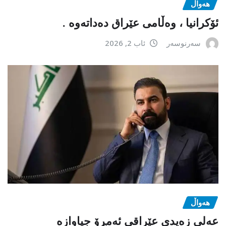
هەواڵ
ئۆکرانیا ، وەڵامی عێراق دەداتەوە .
سەرنوسەر
ئاب 2, 2026
هەواڵ
عەلی زەیدی عێراقی ئەمڕۆ جیاوازە