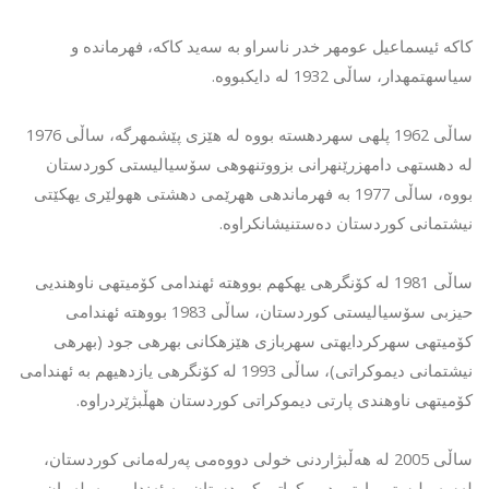
کاکە ئیسماعیل عومهر خدر ناسراو به سەید کاکە، فهرمانده و
سیاسهتمهدار، ساڵی 1932 لە دایکبووە.
ساڵی 1962 پلهی سهردهسته بووه له هێزی پێشمهرگه، ساڵی 1976
له دهستهی دامهزرێنهرانی بزووتنهوهی سۆسیالیستی كوردستان
بووه، ساڵی 1977 به فهرماندهی ههرێمی دهشتی ههولێری یهكێتی
نیشتمانی كوردستان دەستنیشانکراوە.
ساڵی 1981 له كۆنگرهی یهكهم بووهته ئهندامی كۆمیتهی ناوهندیی
حیزبی سۆسیالیستی كوردستان، ساڵی 1983 بووهته ئهندامی
كۆمیتهی سهركردایهتی سهربازی هێزهكانی بهرهی جود (بهرهی
نیشتمانی دیموكراتی)، ساڵی 1993 له كۆنگرهی یازدهیهم به ئهندامی
كۆمیتهی ناوهندی پارتی دیموكراتی كوردستان ههڵبژێردراوه.
ساڵی 2005 لە هەڵبژاردنی خولی دووەمی پەرلەمانی کوردستان،
لەسەر لیستی پارتی دیموکراتی کوردستان، بە ئەندامی پەرلەمان