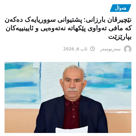
هەواڵ
نێچیرڤان بارزانی: پشتیوانی سووریایەک دەکەن
کە مافی تەواوی پێکهاتە نەتەوەیی و ئایینییەکان
بپارێزێت
سەرنوسەر
ئاب 6, 2026