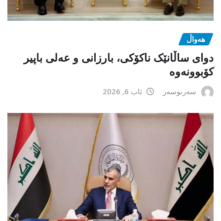
هەواڵ
دوای ساڵانێک ناکۆکی، بارزانی و عەلی باپیر
کۆبوونەوە
سەرنوسەر
ئاب 6, 2026