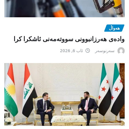
هەواڵ
وادەی هەرزانبوونی سووتەمەنی ئاشکرا کرا
سەرنوسەر
ئاب 6, 2026