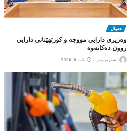
هەواڵ
وەزیری دارایی مووچە و کورتهێنانی دارایی
روون دەکاتەوە
سەرنوسەر
ئاب 6, 2026