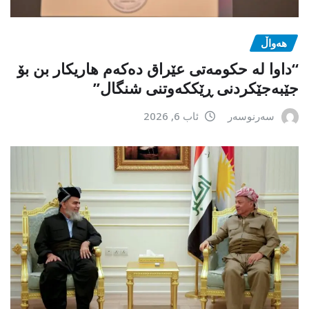
هەواڵ
“داوا لە حكومەتی عێراق دەكەم هاریكار بن بۆ
جێبەجێكردنی ڕێككەوتنی شنگال”
سەرنوسەر
ئاب 6, 2026