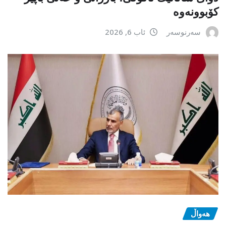
کۆبوونەوە
سەرنوسەر
ئاب 6, 2026
هەواڵ