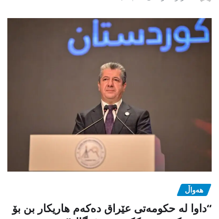
هەواڵ
“داوا لە حكومەتی عێراق دەكەم هاریكار بن بۆ