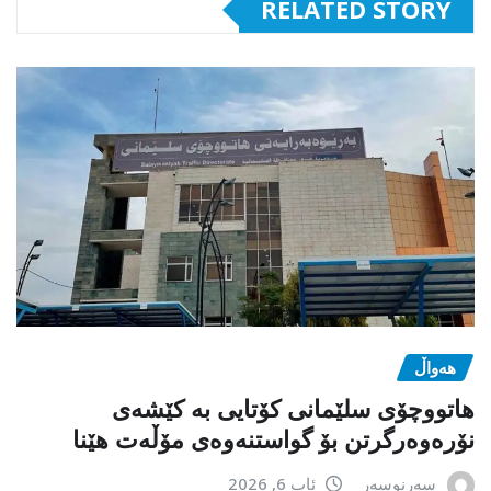
RELATED STORY
هەواڵ
هاتووچۆی سلێمانی کۆتایی بە کێشەی
نۆرەوەرگرتن بۆ گواستنەوەی مۆڵەت هێنا
سەرنوسەر
ئاب 6, 2026