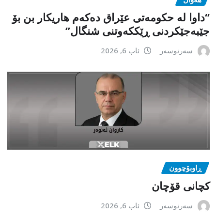
“داوا لە حكومەتی عێراق دەكەم هاریكار بن بۆ
جێبەجێكردنی ڕێككەوتنی شنگال”
سەرنوسەر
ئاب 6, 2026
ڕاوبۆچوون
کچانی قۆچان
سەرنوسەر
ئاب 6, 2026