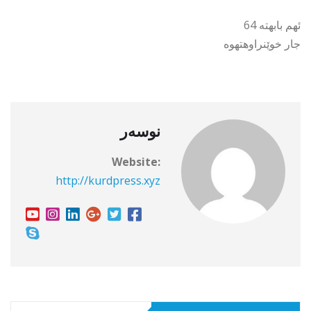
ئهم بابهته 64
جار خوێنراوهتهوه
نوسەر
Website:
http://kurdpress.xyz