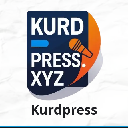
Ski
t
conten
Kurdpress