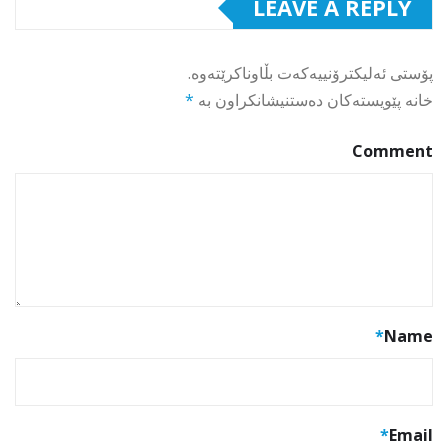
LEAVE A REPLY
پۆستی ئەلیکترۆنییەکەت بڵاوناکرێتەوە.
خانە پێویستەکان دەستنیشانکراون بە
*
Comment
*
Name
*
Email