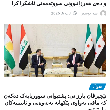
وادەی هەرزانبوونی سووتەمەنی ئاشکرا کرا
سەرنوسەر
ئاب 6, 2026
هەواڵ
نێچیرڤان بارزانی: پشتیوانی سووریایەک دەکەن
کە مافی تەواوی پێکهاتە نەتەوەیی و ئایینییەکان
بپارێزێت