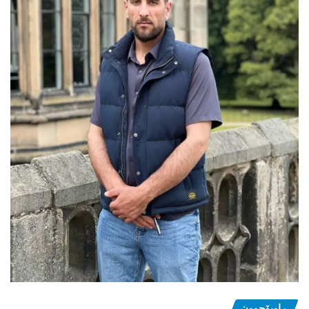
ڕاوبۆچوون