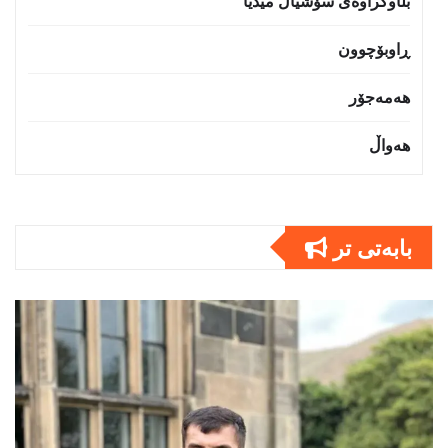
بڵاوکراوەی سۆشیاڵ میدیا
ڕاوبۆچوون
هەمەجۆر
هەواڵ
بابەتى تر