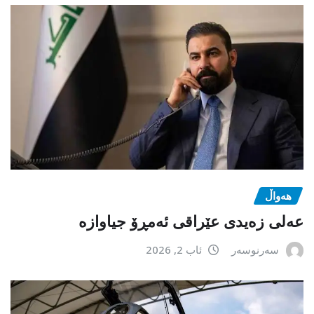
هەواڵ
عەلی زەیدی عێراقی ئەمڕۆ جیاوازە
سەرنوسەر
ئاب 2, 2026