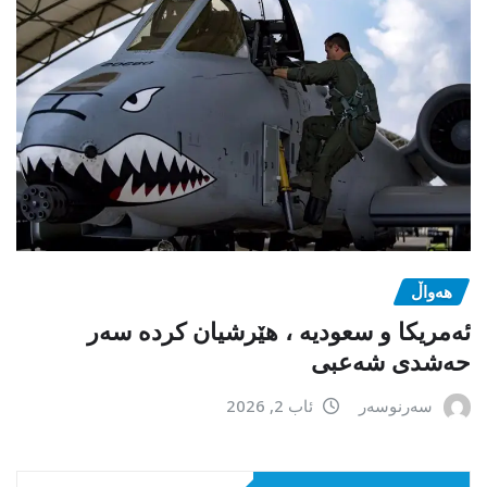
هەواڵ
ئەمریکا و سعودیە ، هێرشیان کردە سەر
حەشدی شەعبی
سەرنوسەر
ئاب 2, 2026