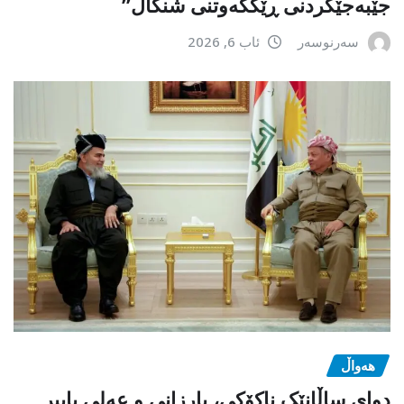
جێبەجێكردنی ڕێككەوتنی شنگال”
سەرنوسەر
ئاب 6, 2026
هەواڵ
دوای ساڵانێک ناکۆکی، بارزانی و عەلی باپیر