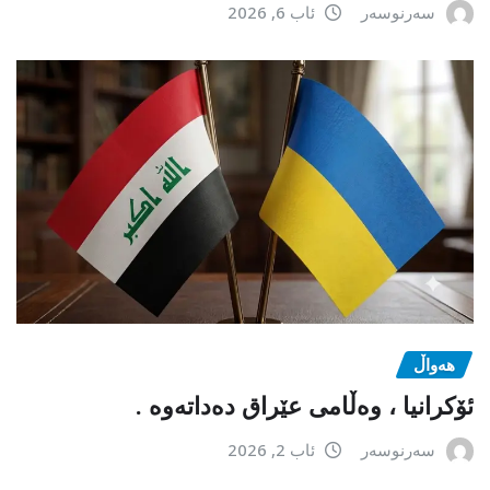
سەرنوسەر
ئاب 6, 2026
هەواڵ
ئۆکرانیا ، وەڵامی عێراق دەداتەوە .
سەرنوسەر
ئاب 2, 2026