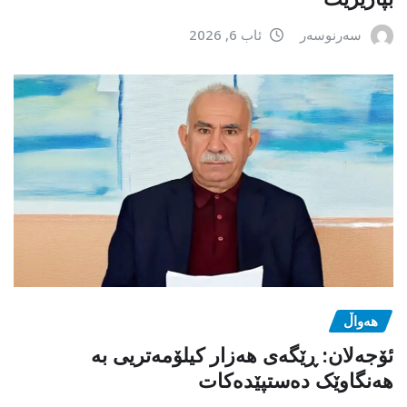
سەرنوسەر
ئاب 6, 2026
هەواڵ
ئۆجەلان: ڕێگەی هەزار کیلۆمەتریی بە
هەنگاوێک دەستپێدەکات