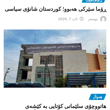
ڕۆما سێرکی هەبوو؛ کوردستان شانۆی سیاسی
نوسەر
ئاب 7, 2026
هەواڵ
هاتووچۆی سلێمانی کۆتایی بە کێشەی