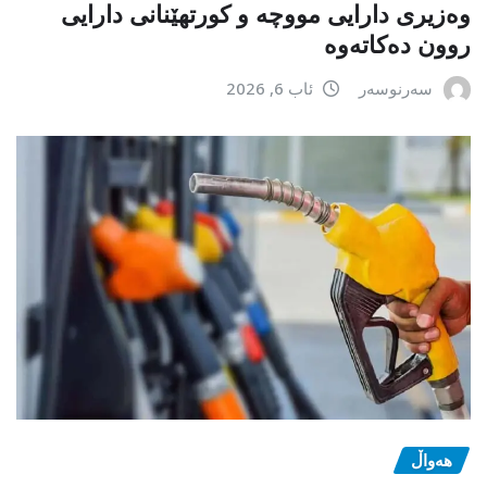
وەزیری دارایی مووچە و کورتهێنانی دارایی
روون دەکاتەوە
سەرنوسەر
ئاب 6, 2026
هەواڵ