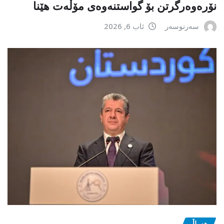
نۆرەوەرگرتن بۆ گواستنەوەی مۆڵەت هێنا
سەرنوسەر
ئاب 6, 2026
هەواڵ