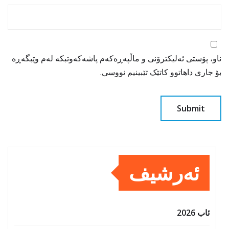
ناو، پۆستی ئەلیکترۆنی و ماڵپەڕەکەم پاشەکەوتبکە لەم وێبگەڕە
بۆ جاری داهاتوو کاتێک تێبینیم نووسی.
ئەرشیف
ئاب 2026