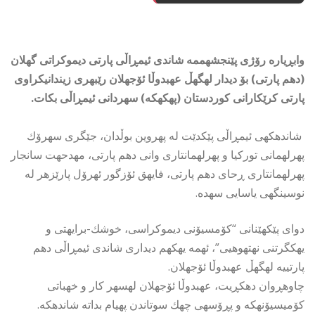
وابڕیاره رۆژی پێنجشهممه شاندی ئیمڕاڵی پارتی دیموكراتی گهلان
(دهم پارتی) بۆ دیدار لهگهڵ عهبدوڵا ئۆجهلان رێبهری زیندانیكراوی
پارتی كرێكارانی كوردستان (پهكهكه) سهردانی ئیمڕاڵی بكات.
شاندهكهی ئیمڕاڵی پێكدێت له پهروین بوڵدان، جێگری سهرۆك
پهرلهمانی توركیا و پهرلهمانتاری وانی دهم پارتی، مهدحهت سانجار
پهرلهمانتاری ڕحای دهم پارتی، فایهق ئۆزگور ئهرۆل پارێزهر له
نوسینگهی یاسایی سهده.
دوای پێكهێنانی “كۆمسیۆنی دیموكراسی، خوشك-برایهتی و
یهكگرتنی نهتهوهیی”، ئهمه یهكهم دیداری شاندی ئیمڕاڵی دهم
پارتییه لهگهڵ عهبدوڵا ئۆجهلان.
چاوهڕوان دهكڕیت، عهبدوڵا ئۆجهلان لهسهر كار و خهباتی
كۆمیسیۆنهكه و پڕۆسهی چهك سوتاندن پهیام بداته شاندهكه.