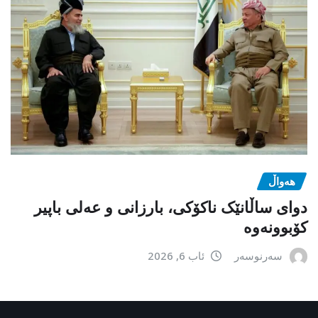
هەواڵ
دوای ساڵانێک ناکۆکی، بارزانی و عەلی باپیر
کۆبوونەوە
سەرنوسەر
ئاب 6, 2026