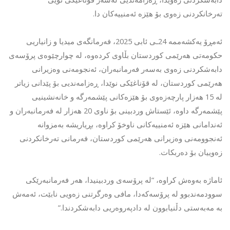
تەرخانکردنی زەوی بۆ هێزە ئەمنییەکان دا.
ئەمڕۆ یەکشەممە 24ـی ئابی 2025، فەرمانگەی میدیا و زانیاریی
حکومەتی هەرێمی کوردستان بڵاوی کردەوە، لە چوارچێوەی پرۆسەی
دابەشکردنی زەوی بەسەر فەرمانبەران، ئەنجومەنی وەزیرانی
هەرێمی کوردستان، لە قۆناغێكی نوێدا، ڕەزامەندیی بۆ پێدانی زیاتر
لە 15 هەزار پارچەزەوی بۆ هێزەکانی پێشمەرگە و خانەنشینیی
پێشمەرگە داوە، ئێستاش وردبینی بۆ ناوی 20 هەزار لە فەرمانبەران و
ئەندامانی هێزە ئەمنییەکانی ناوخۆ کراوە، بڕیاریشە بەمزوانە
ئەنجوومەنی وەزیرانی هەرێمی کوردستان، فەرمانی تەرخانكردنی
زەوییان بۆ دەربکات.
ئاماژە بەوەش کراوە، “لە پرۆسەی وردبینیدا، هەر فەرمانبەرێکی
سوودمەندبوو لە پرۆسەكەدا، مافی وەرگرتنی زەویی نابێت، ئەمەش
بە مەبەستی دڵنیابوون لە دادپەروەریی دابەشکردندا.”