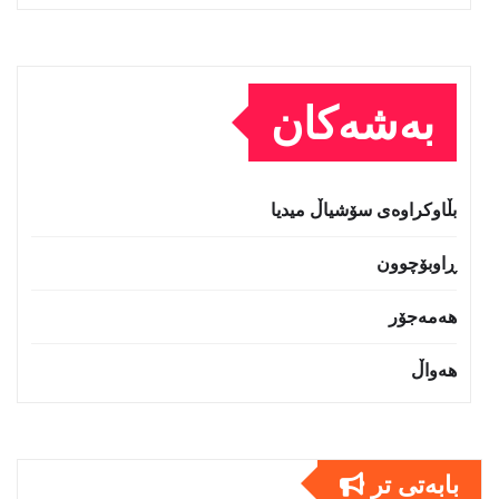
بەشەکان
بڵاوکراوەی سۆشیاڵ میدیا
ڕاوبۆچوون
هەمەجۆر
هەواڵ
بابەتى تر