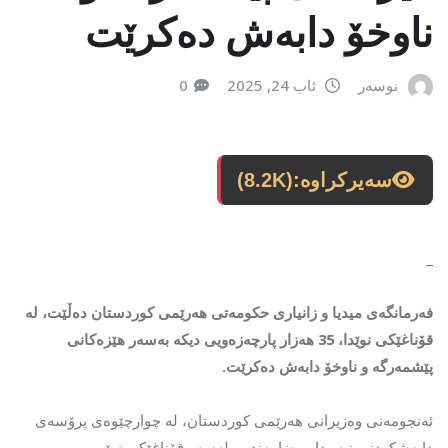
ناوخۆ دابەش دەکرێت
نوسەر
ئاب 24, 2025
0
سەیرکراوە:
(8.2K)
_
فەرمانگەی میدیا و زانیاری حکومەتی هەرێمی کوردستان دەڵێت، لە
قۆناغێکی نوێدا، 35 هەزار پارچەزەویی دیكە بەسەر هێزەکانی
پێشمەرگە و ناوخۆ دابەش دەکرێت.
ئەنجومەنی وەزیرانی هەرێمی کوردستان، لە چوارچێوەی پرۆسەی
دابەشکردنی زەویدا، ڕەزامەندیی لەسەر قۆناغێکی نوێی