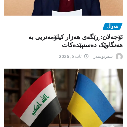
هەواڵ
ئۆجەلان: ڕێگەی هەزار کیلۆمەتریی بە
هەنگاوێک دەستپێدەکات
سەرنوسەر
ئاب 6, 2026