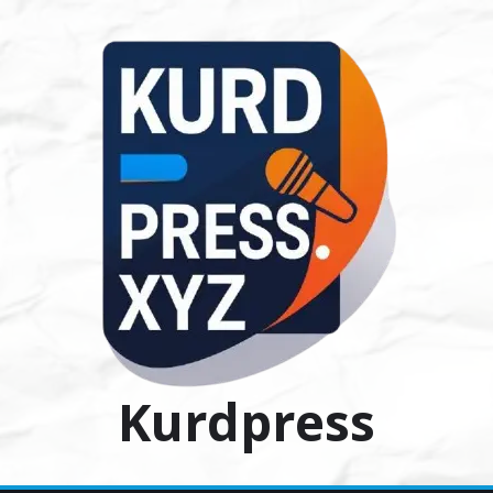
Ski
t
conten
Kurdpress