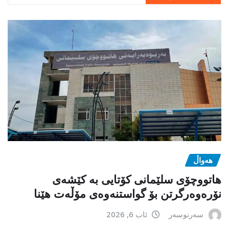
هەواڵ
هاتووچۆی سلێمانی کۆتایی بە کێشەی
نۆرەوەرگرتن بۆ گواستنەوەی مۆڵەت هێنا
سەرنوسەر
ئاب 6, 2026