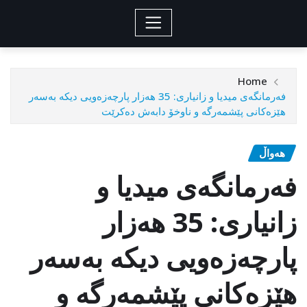
Home
فەرمانگەی میدیا و زانیاری: 35 هەزار پارچەزەویی دیكە بەسەر
هێزەکانی پێشمەرگە و ناوخۆ دابەش دەکرێت
هەواڵ
فەرمانگەی میدیا و
زانیاری: 35 هەزار
پارچەزەویی دیكە بەسەر
هێزەکانی پێشمەرگە و