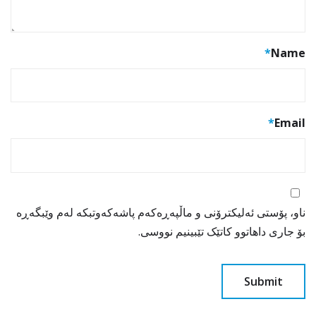
*
Name
*
Email
ناو، پۆستی ئەلیکترۆنی و ماڵپەڕەکەم پاشەکەوتبکە لەم وێبگەڕە
بۆ جاری داهاتوو کاتێک تێبینیم نووسی.