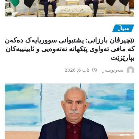
هەواڵ
نێچیرڤان بارزانی: پشتیوانی سووریایەک دەکەن
کە مافی تەواوی پێکهاتە نەتەوەیی و ئایینییەکان
بپارێزێت
سەرنوسەر
ئاب 6, 2026