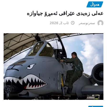
هەواڵ
عەلی زەیدی عێراقی ئەمڕۆ جیاوازە
سەرنوسەر
ئاب 2, 2026