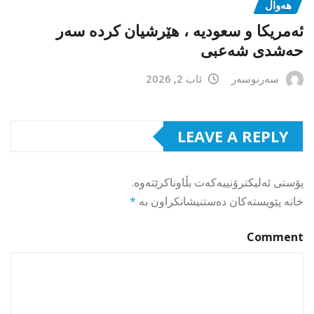
هەواڵ
ئەمریکا و سعودیە ، هێرشیان کردە سەر
حەشدی شەعبی
سەرنوسەر
ئاب 2, 2026
LEAVE A REPLY
پۆستی ئەلیکترۆنییەکەت بڵاوناکرێتەوە.
خانە پێویستەکان دەستنیشانکراون بە
*
Comment