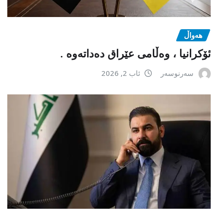
هەواڵ
ئۆکرانیا ، وەڵامی عێراق دەداتەوە .
سەرنوسەر
ئاب 2, 2026