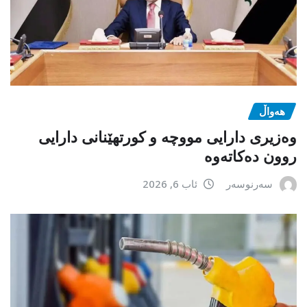
هەواڵ
وەزیری دارایی مووچە و کورتهێنانی دارایی
روون دەکاتەوە
سەرنوسەر
ئاب 6, 2026