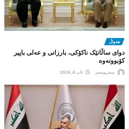
هەواڵ
دوای ساڵانێک ناکۆکی، بارزانی و عەلی باپیر
کۆبوونەوە
سەرنوسەر
ئاب 6, 2026