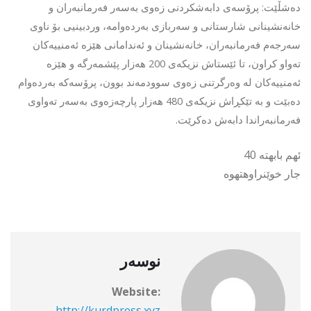
دەشڵێت: پرۆسەی دابەشکردنی زەوی بەسەر فەرمانبەران و
خانەنشینانی شارستانی و سەربازی بەردەوامە، وردبینیی بۆ ناوی
سەرجەم فەرمانبەران، خانەنشینان و ئەندامانی هێزە ئەمنییەکان
تەواو کراون، تا ئێستاش نزیكەی 200 هەزار پێشمەرگە و هێزە
ئەمنییەكان لە وەرگرتنی زەوی سوودمەند بوون، پرۆسەكە بەردەوام
دەبێت و بە تێکڕاش نزیکەی 480 هەزار پارچەزەوی بەسەر تەواوی
فەرمانبەراندا دابەش دەکرێت.
ئهم بابهته 40
جار خوێنراوهتهوه
نوسەر
Website:
http://kurdpress.xyz