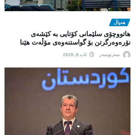
هەواڵ
هاتووچۆی سلێمانی کۆتایی بە کێشەی
نۆرەوەرگرتن بۆ گواستنەوەی مۆڵەت هێنا
سەرنوسەر
ئاب 6, 2026