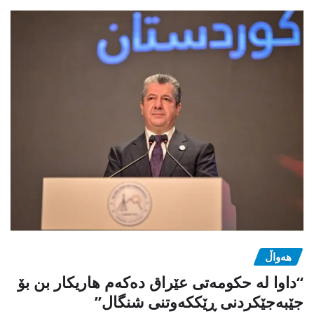
هەواڵ
“داوا لە حكومەتی عێراق دەكەم هاریكار بن بۆ
جێبەجێكردنی ڕێككەوتنی شنگال”