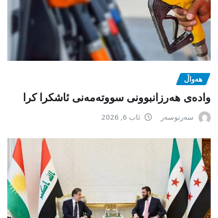
هەواڵ
وادەی هەرزانبوونی سووتەمەنی ئاشکرا کرا
سەرنوسەر
ئاب 6, 2026