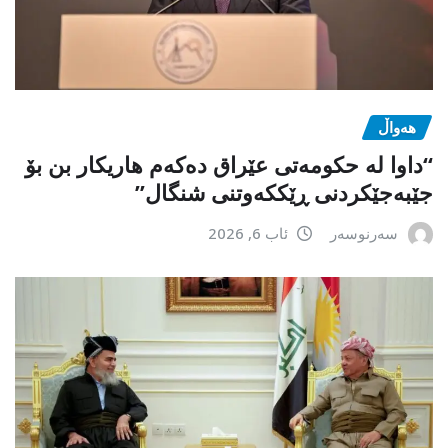
هەواڵ
“داوا لە حكومەتی عێراق دەكەم هاریكار بن بۆ
جێبەجێكردنی ڕێككەوتنی شنگال”
سەرنوسەر
ئاب 6, 2026