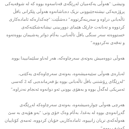
وتیشی: “هەوڵی یەکەمیان لەڕێگەی قەناسەوە بووە کە لە شوقەیەکی
پرۆژەیەکی نیشتەجێبوونی نزیک دەباشانەوە هەوڵی پێکرانی بافڵ
تاڵەبانی دراوە و سەرینەگرتووە.” دەشڵێت: “چەکدارەکە ئامادەکاری
کردووە و تەنانەت جارێک هێمای دووربینی نیشانەشکێنەکەی
خستووەتە سەر سنگی بافڵ تاڵەبانی، بەڵام دواتر پەشیمان بووەتەوە
و تەقەی نەکردووە.”
هەوڵی دووەمیش بەوتەی سەرچاوەکە، هەر لەناو سلێمانییدا بووە.
لەبارەی هەوڵی سێیەمیشەوە، بەوتەی سەرچاوەکەی یەکێتی،
“لەڕێگای ڕۆشتنی بافڵ تاڵەبانی بووە بۆ فەرماندەیی کە 2 کەسی
ئەمریکی لەگەڵ بووە و بەهۆی بوونی ئەو دوانەوە ئەنجام نەدراوە.”
هەرچی هەوڵی چوارەمیشەوە، بەوتەی سەرچاوەکە لەڕێگەی
گەڕانەوەی بووە لە بەغدا، بەڵام وەک خۆی وتی: “بەو هۆیەی بە سێ
هەوڵەکەی تریان زانییوە، ئامادەکاریی خۆیان کردووە، ئەمەی کۆتاییان
کەشف بووە.”