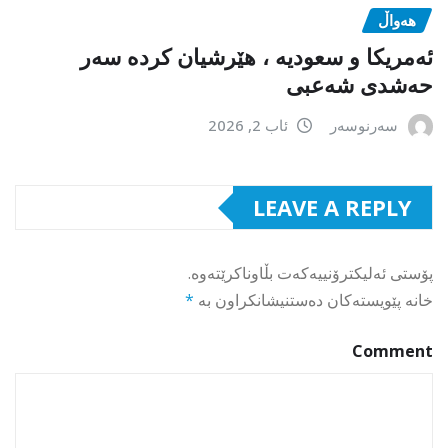
هەواڵ
ئەمریکا و سعودیە ، هێرشیان کردە سەر
حەشدی شەعبی
سەرنوسەر
ئاب 2, 2026
LEAVE A REPLY
پۆستی ئەلیکترۆنییەکەت بڵاوناکرێتەوە.
خانە پێویستەکان دەستنیشانکراون بە
*
Comment