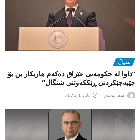
هەواڵ
“داوا لە حكومەتی عێراق دەكەم هاریكار بن بۆ
جێبەجێكردنی ڕێككەوتنی شنگال”
سەرنوسەر
ئاب 6, 2026