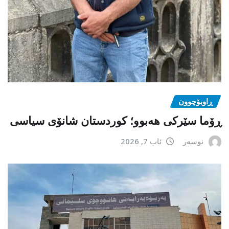
ڕاوبۆچوون
ڕۆما سێرکی هەبوو؛ کوردستان شانۆی سیاسی
نوسەر
ئاب 7, 2026