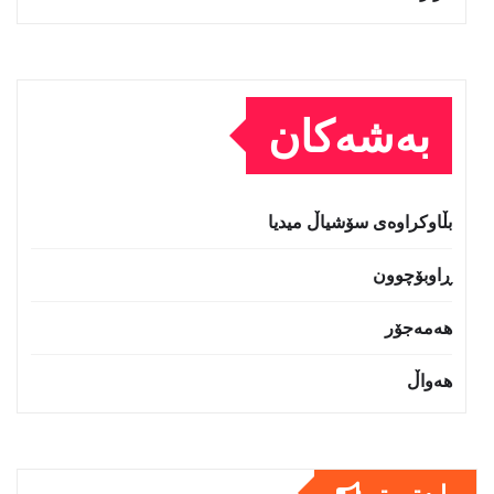
بەشەکان
بڵاوکراوەی سۆشیاڵ میدیا
ڕاوبۆچوون
هەمەجۆر
هەواڵ
بابەتى تر