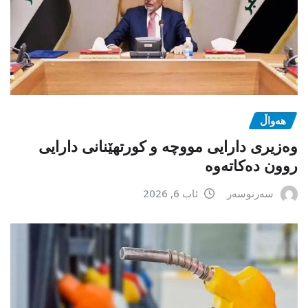
هەواڵ
وەزیری دارایی مووچە و کورتهێنانی دارایی
روون دەکاتەوە
سەرنوسەر
ئاب 6, 2026