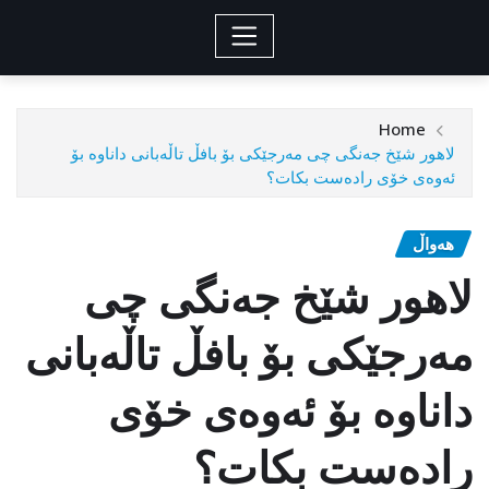
Home
لاهور شێخ جەنگی چی مەرجێکی بۆ بافڵ تاڵەبانی داناوە بۆ
ئەوەی خۆی رادەست بکات؟
هەواڵ
لاهور شێخ جەنگی چی
مەرجێکی بۆ بافڵ تاڵەبانی
داناوە بۆ ئەوەی خۆی
رادەست بکات؟