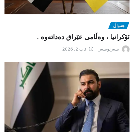
هەواڵ
ئۆکرانیا ، وەڵامی عێراق دەداتەوە .
سەرنوسەر
ئاب 2, 2026