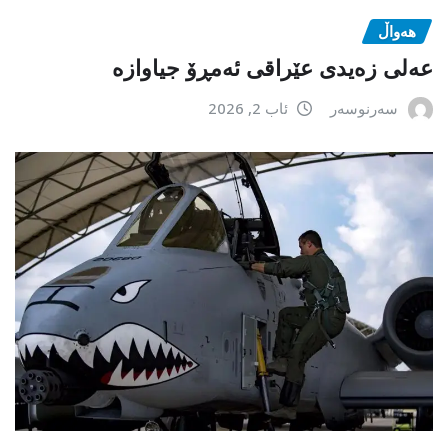
هەواڵ
عەلی زەیدی عێراقی ئەمڕۆ جیاوازە
سەرنوسەر
ئاب 2, 2026