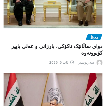
هەواڵ
دوای ساڵانێک ناکۆکی، بارزانی و عەلی باپیر
کۆبوونەوە
سەرنوسەر
ئاب 6, 2026