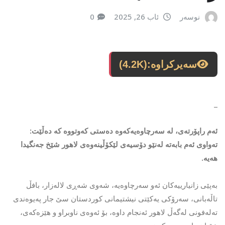
نوسەر
ئاب 26, 2025
0
سەیرکراوە:
(4.2K)
_
ئەم راپۆرتەی، لە سەرچاوەیەکەوە دەستی کەوتووە کە دەڵێت:
تەواوی ئەم بابەتە لەنێو دۆسیەی لێکۆڵینەوەی لاهور شێخ جەنگیدا
هەیە.
بەپێی زانیارییەکان ئەو سەرچاوەیە، شەوی شەڕی لالەزار، بافڵ
تاڵەبانی، سەرۆکی یەکێتی نیشتیمانی کوردستان سێ جار پەیوەندی
تەلەفونی لەگەڵ لاهور ئەنجام داوە، بۆ ئەوەی ناوبراو و هێزەکەی،