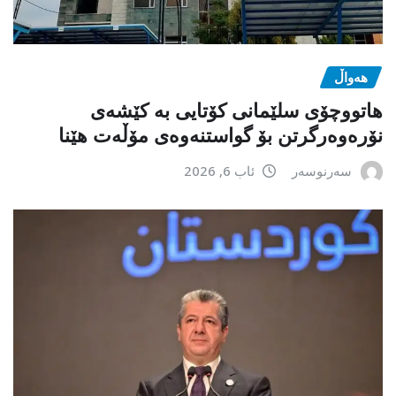
هەواڵ
هاتووچۆی سلێمانی کۆتایی بە کێشەی
نۆرەوەرگرتن بۆ گواستنەوەی مۆڵەت هێنا
سەرنوسەر
ئاب 6, 2026