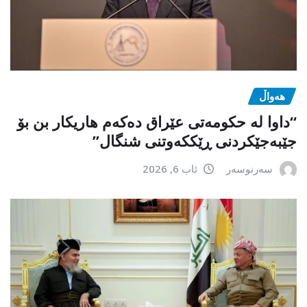
هەواڵ
“داوا لە حكومەتی عێراق دەكەم هاریكار بن بۆ
جێبەجێكردنی ڕێككەوتنی شنگال”
سەرنوسەر
ئاب 6, 2026