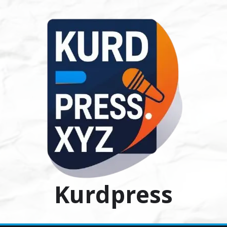
Ski
t
conten
Kurdpress