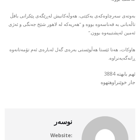
بەوتەی سەرچاوەکەی یەکێتی، هەوڵەکانیش لەڕێگەی پێکرانی بافڵ
تاڵەبانی بە قەناسەوە بووە و “هەریەکە لە لاهور شێخ جەنگی و ئەژی
ئەمین لەپشتییەوە بوون.”
هاوکات، هەتا ئێستا هەڵوێستی بەرەی گەل لەبارەی ئەم تۆمەتانەوە
ڕانەگەیەنراوە.
ئهم بابهته 3884
جار خوێنراوهتهوه
نوسەر
Website: