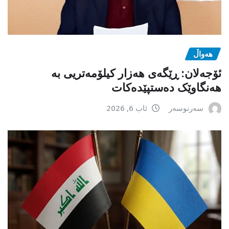
هەواڵ
ئۆجەلان: ڕێگەی هەزار کیلۆمەتریی بە
هەنگاوێک دەستپێدەکات
سەرنوسەر
ئاب 6, 2026