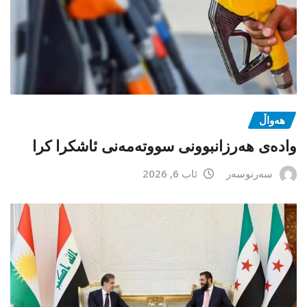
هەواڵ
وادەی هەرزانبوونی سووتەمەنی ئاشکرا کرا
سەرنوسەر
ئاب 6, 2026