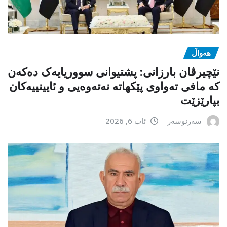
هەواڵ
نێچیرڤان بارزانی: پشتیوانی سووریایەک دەکەن
کە مافی تەواوی پێکهاتە نەتەوەیی و ئایینییەکان
بپارێزێت
سەرنوسەر
ئاب 6, 2026