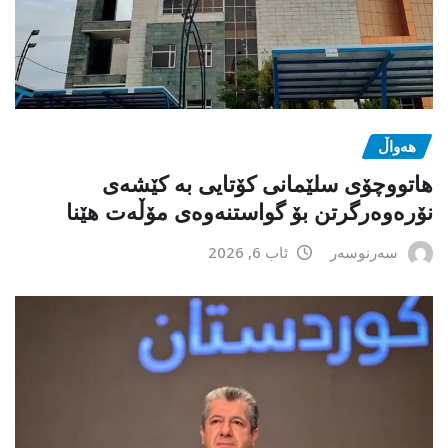
هەواڵ
هاتووچۆی سلێمانی کۆتایی بە کێشەی
نۆرەوەرگرتن بۆ گواستنەوەی مۆڵەت هێنا
سەرنوسەر
ئاب 6, 2026