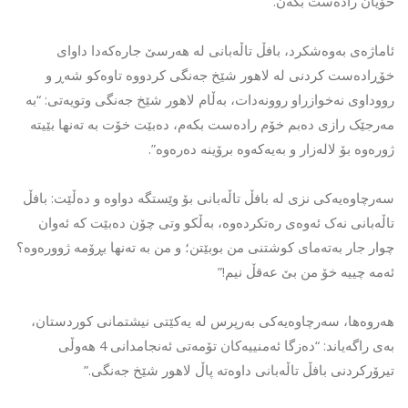
خۆیان رادەست بکەن.
ئاماژەی بەوەشکرد، بافڵ تاڵەبانی لە هەرسێ جارەکەدا داوای
خۆڕادەست کردنی لە لاهور شێخ جەنگی کردووە تاوەکو شەڕ و
رووداوی نەخوازراو روونەدات، بەڵام لاهور شێخ جەنگی وتویەتی: “بە
مەرجێک رازی دەبم خۆم رادەست بکەم، دەبێت خۆت بە تەنها بێیتە
ژورەوە بۆ لالەزار و بەیەکەوە برۆینە دەرەوە”.
سەرچاوەیەکی نزی لە بافڵ تاڵەبانی بۆ وێستگە دواوە و دەڵێت: بافڵ
تاڵەبانی نەک ئەوەی رەتکردەوە، بەڵکو وتی چۆن دەبێت کە ئەوان
چوار جار بەتەمای کوشتنی من بوبێتن؛ و من بە تەنها بڕۆمە ژوورەوە؟
ئەمە چییە خۆ من بێ عەقڵ نیم!”
هەروەها، سەرچاوەیەکی بەرپرس لە یەکێتی نیشتمانی کوردستان،
بەی راگەیاند: “دەزگا ئەمنییەکان تۆمەتی ئەنجامدانی 4 هەوڵی
تیرۆرکردنی بافڵ تاڵەبانی داوەتە پاڵ لاهور شێخ جەنگی.”