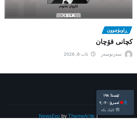
ڕاوبۆچوون
کچانی قۆچان
سەرنوسەر
ئاب 6, 2026
Live: 198
Today: 2,020
Click Here
NewsExo
by
ThemeArile
|
Copyright © All rights reserved For kurdpress