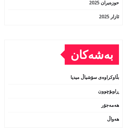
حوزه‌یران 2025
ئازار 2025
بەشەکان
بڵاوکراوەی سۆشیاڵ میدیا
ڕاوبۆچوون
هەمەجۆر
هەواڵ