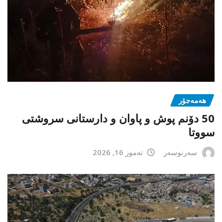
هەمەجۆر
50 دۆنم پوش و پاوان و دارستانی سروشتی
سووتا
سەرنوسەر
تەموز 16, 2026