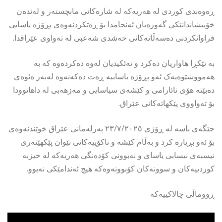
ڕەوەندى کوردى لە هەریەکە لە شارەکانى مانچستەر و لەندەن
خۆپیشاندانێکى گەورەیان ئەنجامدا بۆ ڕەتکردنەوەى پڕۆژە یاسایى
فراوانکردنى دەسەڵاتەکانى حەشدى شەعبى لە تەواوى عێراقدا.
بە تێکڕا هاواریان دەکرد و تەئکیدیان لەوە دەکردەوە کە بە
هەمووشێوەیەک ئەو پڕۆژە یاساییە ڕەت دەکەنەوە لەبەر ەئوەى
دەبێتە هۆى نائارامى و کێشەى سیاسایى و مەزهەبى لە داهاتوودا
بۆ تەواووى پێکهاتەکانى عێراق.
جێگەى باسە لە ڕۆژى ٢٣/٧/٢٠٢٥ پەرلەمانى عێراق خوێندنەوەى
بۆ ئەو بڕیارە کرد و بەڵام کێشە و ناکۆییەکانى نێوان پێکهێنەرى
نیسبەى نیسابى یاساى و نەبوونى کۆدەنگى هەریەکە لە حیزبە
کوردییەکان و سوونەکان کۆبوونەوەکە هیچ ئەندامێکى نەبوو.
ڕووماڵى چالاکییەکە