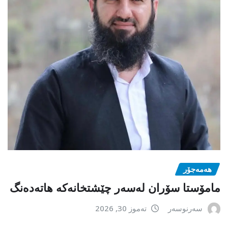
هەمەجۆر
مامۆستا سۆران لەسەر چێشتخانەكە هاتەدەنگ
سەرنوسەر
تەموز 30, 2026