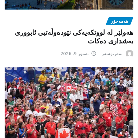
هەمەجۆر
ھەولێر لە لووتکەیەکی نێودەوڵەتیی ئابووری
بەشداری دەکات
سەرنوسەر
تەموز 9, 2026