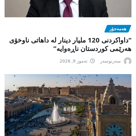
هەمەجۆر
“داواکردنی 120 ملیار دینار لە داهاتی ناوخۆی
هەرێمی کوردستان ناڕەوایە”
سەرنوسەر
تەموز 9, 2026