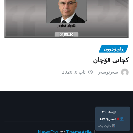
ڕاوبۆچوون
کچانی قۆچان
سەرنوسەر
ئاب 6, 2026
Live: 79
Today: 187
Click Here
NewsExo
by
ThemeArile
|