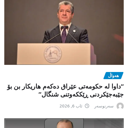
هەواڵ
“داوا لە حكومەتی عێراق دەكەم هاریكار بن بۆ
جێبەجێكردنی ڕێككەوتنی شنگال”
سەرنوسەر
ئاب 6, 2026