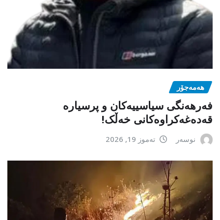
هەمەجۆر
فەرهەنگی سیاسییەکان و پرسیارە
قەدەغەکراوەکانی خەڵک!
نوسەر
تەموز 19, 2026