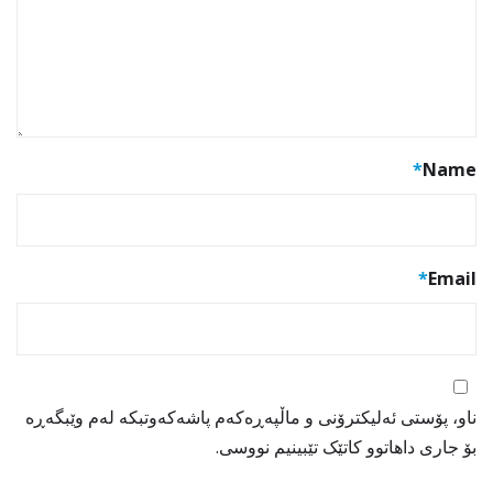
*
Name
*
Email
ناو، پۆستی ئەلیکترۆنی و ماڵپەڕەکەم پاشەکەوتبکە لەم وێبگەڕە
بۆ جاری داهاتوو کاتێک تێبینیم نووسی.