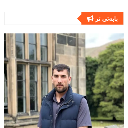
بابەتى تر