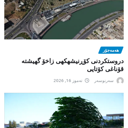
هەمەجۆر
دروستکردنی کۆڕنیشهكهی زاخۆ گهیشته
قۆناغی کۆتایی
سەرنوسەر
تەموز 16, 2026