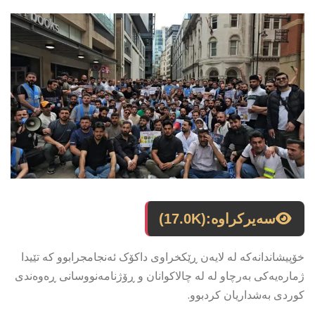
سەیرکراوە:
(17.0K)
خۆپیشاندانەکە لە لایەن ڕێکخراوى داکۆک ئەنجامجرابوو کە تێیدا
ژمارەیەکى بەرچاو لە لە چالاکوانان و ڕۆژنامەنووسانى ڕەوەندى
کوردى بەشداریان کردبوو.