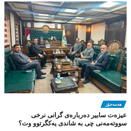
هەمەجۆر
عیزەت سابیر دەربارەی گرانی نرخی
سووتەمەنی چی بە شاندی یەکگرتوو وت؟