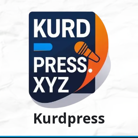
Ski
t
conten
Kurdpress