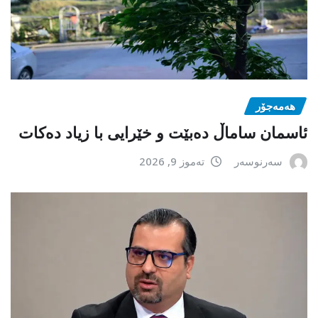
هەمەجۆر
ئاسمان ساماڵ دەبێت و خێرایی با زیاد دەکات
سەرنوسەر
تەموز 9, 2026