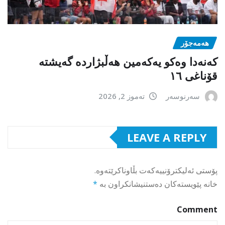
هەمەجۆر
کەنەدا وەکو یەکەمین ھەڵبژاردە گەیشتە
قۆناغی ١٦
سەرنوسەر
تەموز 2, 2026
LEAVE A REPLY
پۆستی ئەلیکترۆنییەکەت بڵاوناکرێتەوە.
خانە پێویستەکان دەستنیشانکراون بە
*
Comment