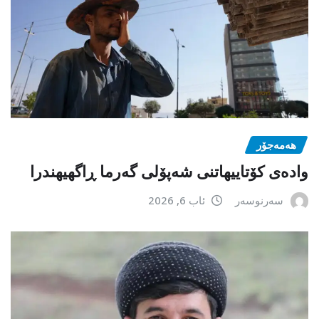
هەمەجۆر
وادەی کۆتاییهاتنی شەپۆلی گەرما ڕاگهیهندرا
سەرنوسەر
ئاب 6, 2026