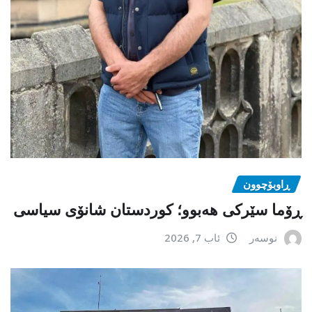
ڕاوبۆچوون
ڕۆما سێرکی هەبوو؛ کوردستان شانۆی سیاسی
نوسەر
ئاب 7, 2026