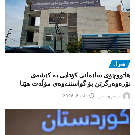
هەواڵ
هاتووچۆی سلێمانی کۆتایی بە کێشەی
نۆرەوەرگرتن بۆ گواستنەوەی مۆڵەت هێنا
سەرنوسەر
ئاب 6, 2026