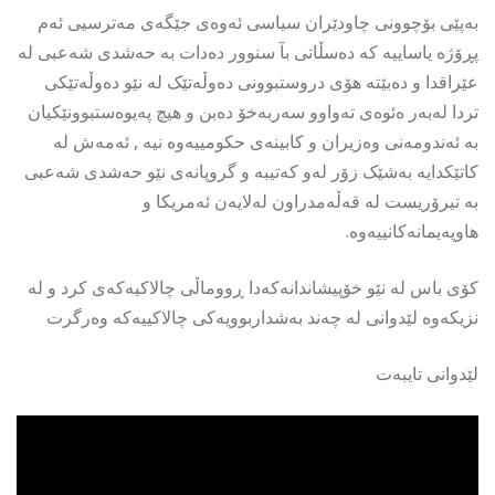
بەپێى بۆچوونى چاودێران سیاسى ئەوەى جێگەى مەترسیى ئەم
پڕۆژە یاساییە کە دەسڵاتى بآ سنوور دەدات بە حەشدى شەعبى لە
عێراقدا و دەبێتە هۆى دروستبوونى دەوڵەتێک لە نێو دەوڵەتێکى
تردا لەبەر ەئوەى تەواوو سەربەخۆ دەبن و هیچ پەیوەستبوونێکیان
بە ئەندومەنى وەزیران و کابینەى حکومییەوە نیە , ئەمەش لە
کاتێکدایە بەشێک زۆر لەو کەتیبە و گروپانەى نێو حەشدى شەعبى
بە تیرۆریست لە قەڵەمدراون لەلایەن ئەمریکا و
هاوپەیمانەکانییەوە.
کۆى باس لە نێو خۆپیشاندانەکەدا ڕووماڵى چالاکیەکەى کرد و لە
نزیکەوە لێدوانى لە چەند بەشداربوویەکى چالاکییەکە وەرگرت
لێدوانى تایبەت