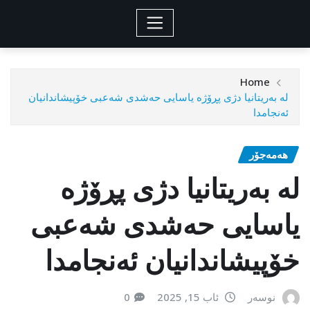
Home
لە بەریتانیا دژى پڕۆژە یاسایی حەشدى شەعبى خۆپیشاندانیان
ئەنجامدا
هەمەجۆر
لە بەریتانیا دژى پڕۆژە
یاسایی حەشدى شەعبى
خۆپیشاندانیان ئەنجامدا
نوسەر
ئاب 15, 2025
0