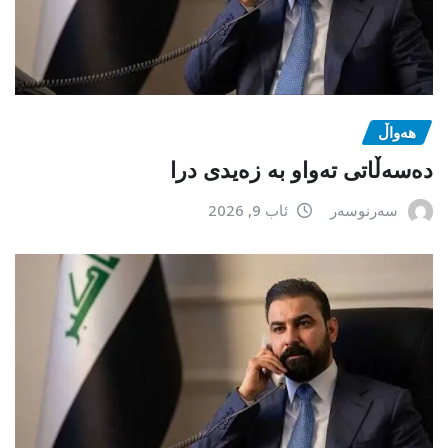
هەواڵ
دەسەڵاتی تەواو بە زەیدی درا
سەرنوسەر
ئاب 9, 2026