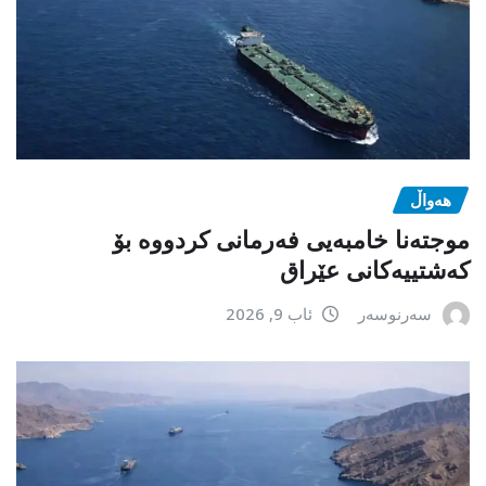
هەواڵ
موجتەنا خامبەیی فەرمانی کردووە بۆ
کەشتییەکانی عێراق
سەرنوسەر
ئاب 9, 2026