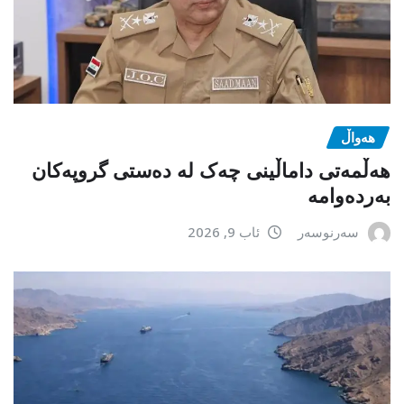
هەواڵ
هەڵمەتی داماڵینی چەک لە دەستی گروپەکان
بەردەوامە
سەرنوسەر
ئاب 9, 2026