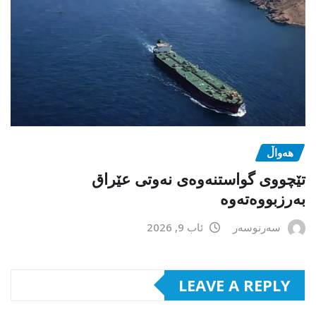
هەواڵ
تێچووی گواستنەوەی نەوتی عێراق
بەرزبووەتەوە
سەرنوسەر
ئاب 9, 2026
LEAVE A REPLY