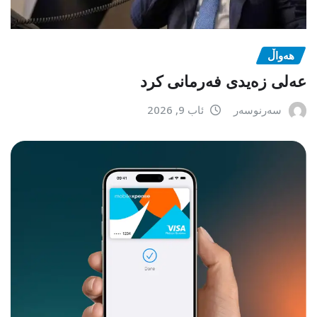
هەواڵ
عەلی زەیدی فەرمانی کرد
سەرنوسەر
ئاب 9, 2026