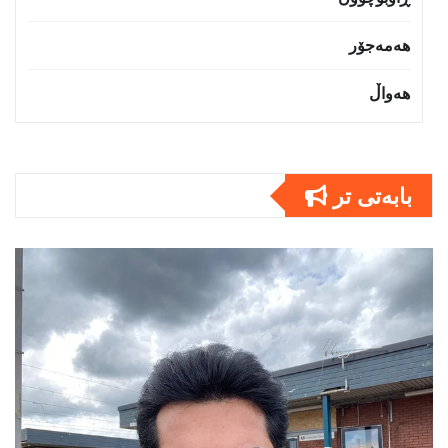
هەمەجۆر
هەواڵ
بابەتى تر