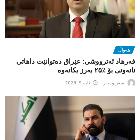
هەواڵ
فەرهاد ئەترووشی: عێراق دەتوانێت داهاتی
نانەوتی بۆ ٪۲۵ بەرز بکاتەوە
سەرنوسەر
ئاب 9, 2026