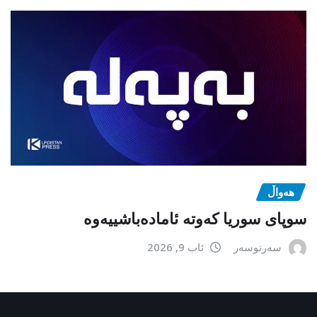
هەواڵ
سوپای سوریا کەوتە ئامادەباشییەوە
سەرنوسەر
ئاب 9, 2026