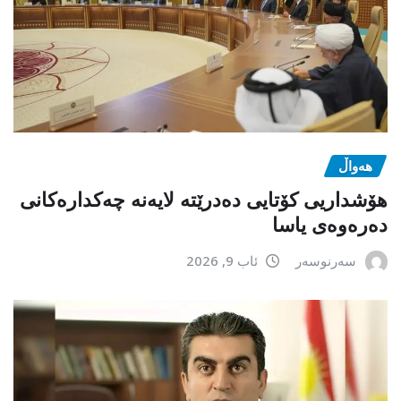
هەواڵ
هۆشداریی کۆتایی دەدرێتە لایەنە چەکدارەکانی
دەرەوەی یاسا
سەرنوسەر
ئاب 9, 2026