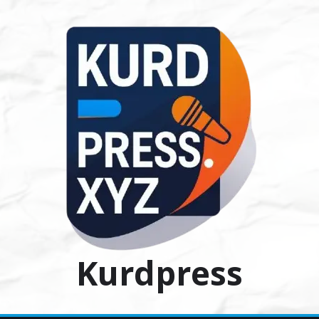
Ski
t
conten
Kurdpress