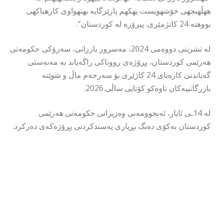
ههڵهبجهی خۆشهویست یهكهم پارێزگایه بهتهواوی كارهباكهی
بووهته 24 كاتژمێری. پیرۆزه له كوردستان”.
له تشرینی دووەمی 2024، مەسرور بارزانی، سەرۆکی حکومەتی
هەرێمی کوردستان، پڕۆژەی رووناکی راگەیاند بە مەبەستی
گەیاندنی کارەبای 24 کاژێری بۆ سەرجەم ماڵ و شوێنە
بازرگانییەکان تاوەکو کۆتایی ساڵی 2026.
لە 14ـی ئایار، ئەنجوومەنی وەزیرانی حکومەتی هەرێمی
کوردستان بەکۆی دەنگ بڕیاری پەسندکردنی پڕۆژەکەی دەرکرد.