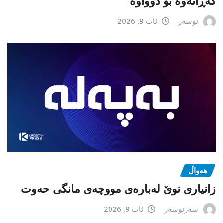
گەڕانەوە بۆ دوواوە
نوسەر
ئاب 9, 2026
هەواڵ
زانیاری نوێ لەبارەی مووچەی مانگی حەوت
سەرنوسەر
ئاب 9, 2026