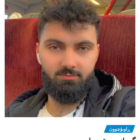
ڕاوبۆچوون