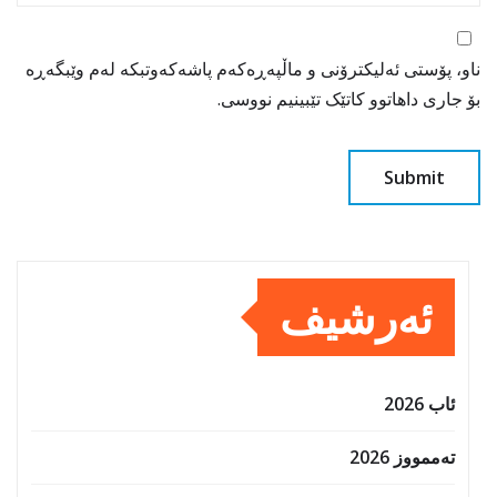
ناو، پۆستی ئەلیکترۆنی و ماڵپەڕەکەم پاشەکەوتبکە لەم وێبگەڕە
بۆ جاری داهاتوو کاتێک تێبینیم نووسی.
ئەرشیف
ئاب 2026
تەممووز 2026