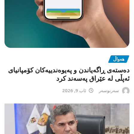
هەواڵ
دەستەی ڕاگەیاندن و پەیوەندییەکان کۆمپانیای
ئەپڵی لە عێراق پەسەند کرد
سەرنوسەر
ئاب 9, 2026