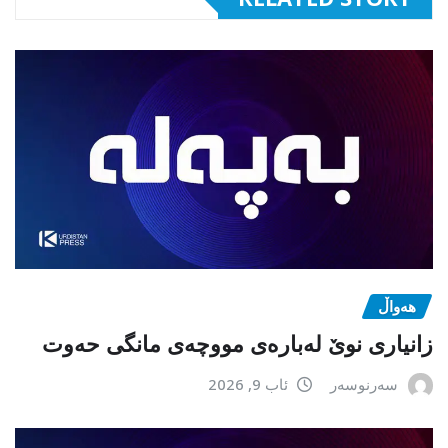
هەواڵ
زانیاری نوێ لەبارەی مووچەی مانگی حەوت
سەرنوسەر
ئاب 9, 2026