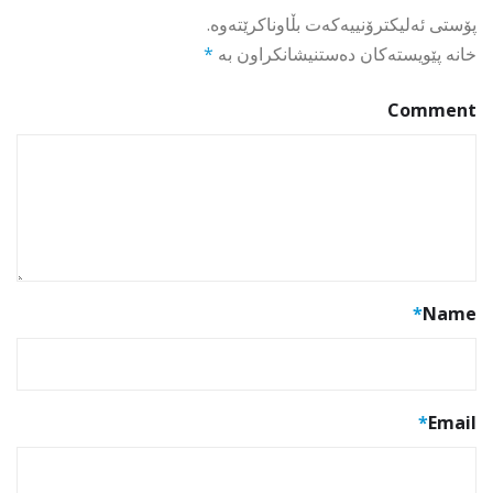
پۆستی ئەلیکترۆنییەکەت بڵاوناکرێتەوە.
خانە پێویستەکان دەستنیشانکراون بە
*
Comment
*
Name
*
Email