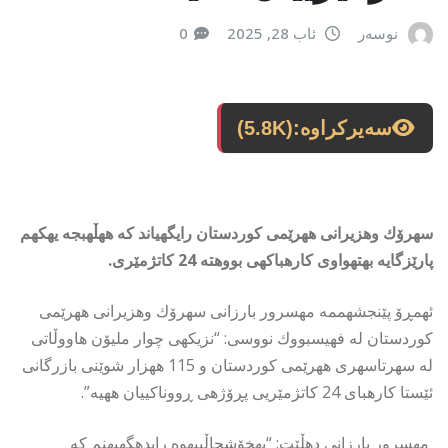
نوسەر
ئاب 28, 2025
0
سەیرکراوە:
(5.8K)
سهرۆك وهزیرانی ههرێمی كوردستان رایگهیاند كه ههڵهبجه یهكهم
پارێزگایه بهتهواوی كارهباكهی بووهته 24 كاتژمێری.
ئهمڕۆ پێنجشهممه مهسرور بارزانی سهرۆك وهزیرانی ههرێمی
كوردستان له فهیسبووك نووسی: “نزیكهی چوار ملیۆن هاووڵاتی
له سهرتاسهری ههرێمی كوردستان و 115 ههزار شوێنی بازرگانی
ئێستا كارهبای 24 كاتژمێریی پڕۆژهی ڕووناكییان ههیه”.
مهسرور بارزانی دهڵێت: “بهخۆشحاڵییهوه رایدهگهیهنم كه