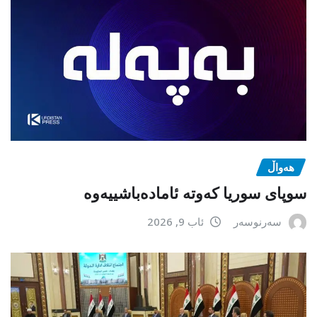
هەواڵ
سوپای سوریا کەوتە ئامادەباشییەوە
سەرنوسەر
ئاب 9, 2026