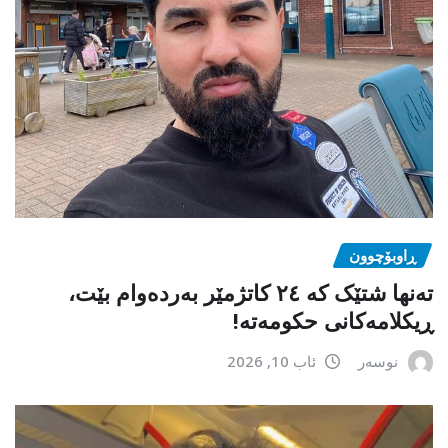
ڕاوبۆچوون
تەنها شتێک کە ٢٤ کاتژمێر بەردەوام بێت،
ڕیکلامەکانی حکومەتە!
نوسەر
ئاب 10, 2026