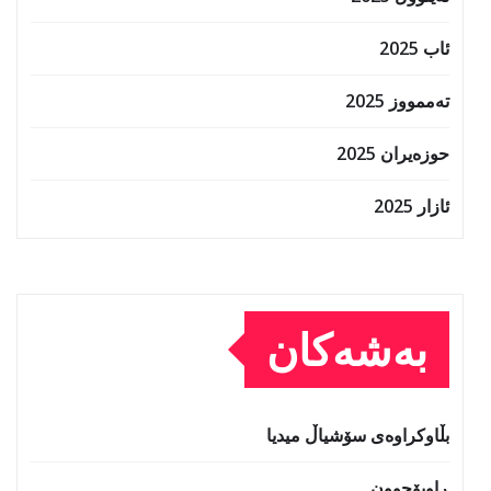
ئاب 2025
تەممووز 2025
حوزه‌یران 2025
ئازار 2025
بەشەکان
بڵاوکراوەی سۆشیاڵ میدیا
ڕاوبۆچوون