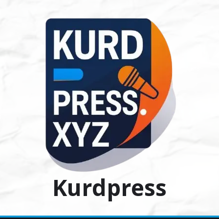
Ski
t
conten
Kurdpress