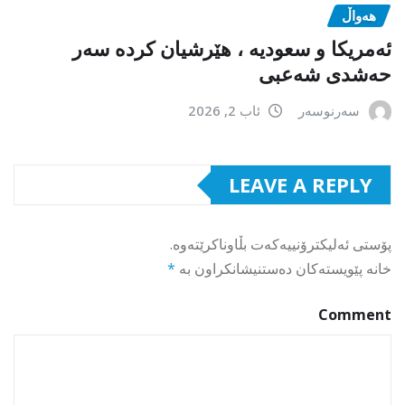
هەواڵ
ئەمریکا و سعودیە ، هێرشیان کردە سەر
حەشدی شەعبی
سەرنوسەر
ئاب 2, 2026
LEAVE A REPLY
پۆستی ئەلیکترۆنییەکەت بڵاوناکرێتەوە.
خانە پێویستەکان دەستنیشانکراون بە
*
Comment