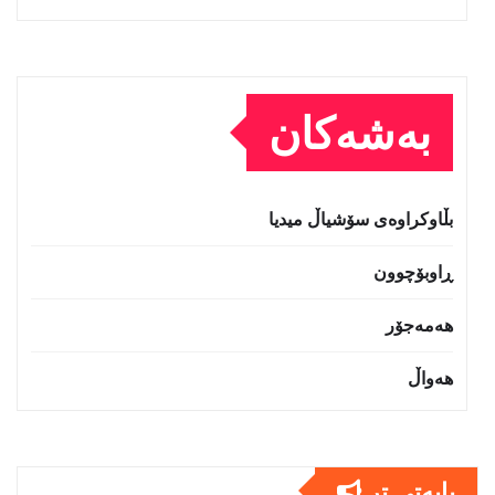
بەشەکان
بڵاوکراوەی سۆشیاڵ میدیا
ڕاوبۆچوون
هەمەجۆر
هەواڵ
بابەتى تر