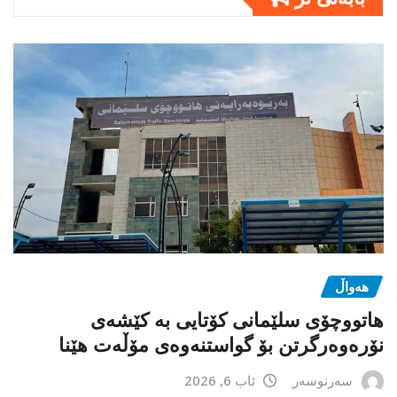
هەواڵ
هاتووچۆی سلێمانی کۆتایی بە کێشەی
نۆرەوەرگرتن بۆ گواستنەوەی مۆڵەت هێنا
سەرنوسەر
ئاب 6, 2026