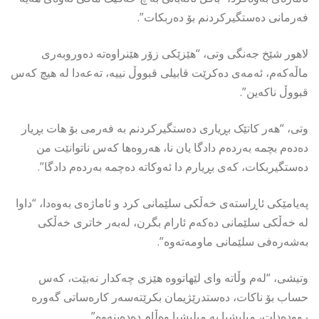
فەرمانی دەستگیرکردنم بۆ دەربکات”.
لاهور شێخ جەنگی وتی، “هێزێکی زۆر هێنراوەتە دەوروبەری
ماڵەکەم، ئەمەی دەکرێت قابیلی قبووڵ نییە، تەعەدا لە هیچ کەس
قبووڵ ناکەین”.
وتی، “هەر کاتێک بڕیاری دەستگیرکردنم بە فەرمی بۆ هات بڕیار
دەدەم بچمە بەردەم دادگا یان نا، هەروەها کەس ناتوانێت من
دەستگیربکات، کەی بڕیارم دا ئەوکاتە دەچمە بەردەم دادگا”.
پەیامێکی ئاڕاستەی خەڵکی سلێمانی کرد و ئاماژەی بەوەدا، “داوا
لە خەڵکی سلێمانی دەکەم ئارام بگرن، لەبەر خاتری خەڵکی
بەشەرەفی سلێمانی ماومەتەوە”.
وتیشی، “لەم وڵاتە وای لێهاتووە هێزی چەکدار نەبێت، کەس
حساب بۆ ناکات، دەستدرێژیمان بکرێتەسەر کارەساتی گەورە
روودەدات، میلیشیا بە میلیشیا وەڵام دەدەینەوە”.