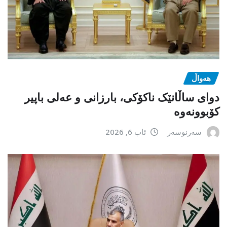
هەواڵ
دوای ساڵانێک ناکۆکی، بارزانی و عەلی باپیر
کۆبوونەوە
سەرنوسەر
ئاب 6, 2026