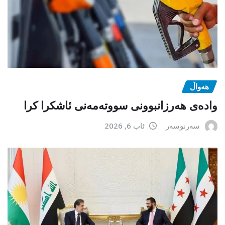
هەواڵ
وادەی هەرزانبوونی سووتەمەنی ئاشکرا کرا
سەرنوسەر
ئاب 6, 2026