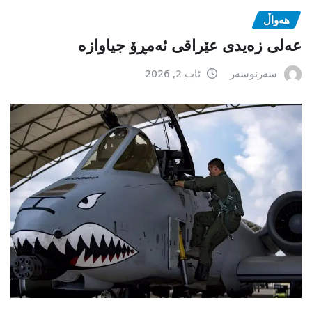
هەواڵ
عەلی زەیدی عێراقی ئەمڕۆ جیاوازە
سەرنوسەر
ئاب 2, 2026