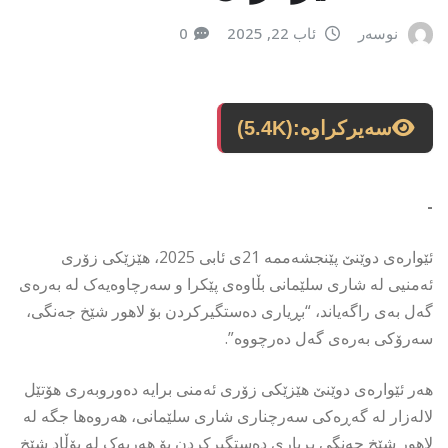
نوسەر
ئاب 22, 2025
0
سەیرکراوە:
(5.4K)
-
ئێوارەی دوێنێ پێنجشەممە 21ی ئابی 2025، هێزێکی زۆری
ئەمنیی لە شاری سلێمانی بڵاوەی پێکرا و سەرچاوەیەک لە بەرەی
گەل بەی راگەیاند، “بڕیاری دەستگیرکردن بۆ لاهور شێخ جەنگی،
سەرۆکی بەرەی گەل دەرچووە”.
هەر ئێوارەی دوێنێ هێزێکی زۆری ئەمنی برایە دەوروبەری هۆتێل
لالەزار لە گەڕەکی سەرچناری شاری سلێمانی، هەروەها جگە لە
لاهور شێخ جەنگی بڕیاری دەستگیرکردن بۆ هەریەک لە پۆڵاد شێخ