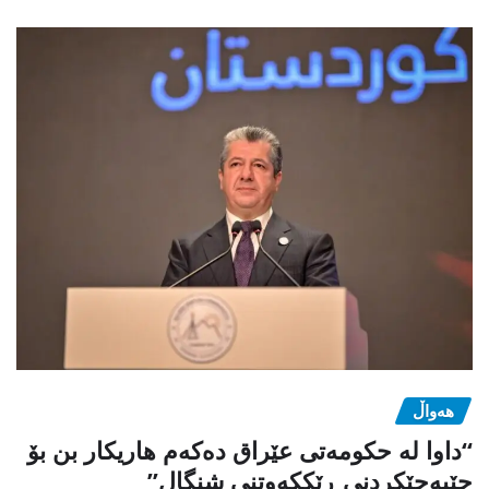
هەواڵ
“داوا لە حكومەتی عێراق دەكەم هاریكار بن بۆ
جێبەجێكردنی ڕێككەوتنی شنگال”