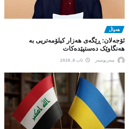
هەواڵ
ئۆجەلان: ڕێگەی هەزار کیلۆمەتریی بە
هەنگاوێک دەستپێدەکات
سەرنوسەر
ئاب 6, 2026