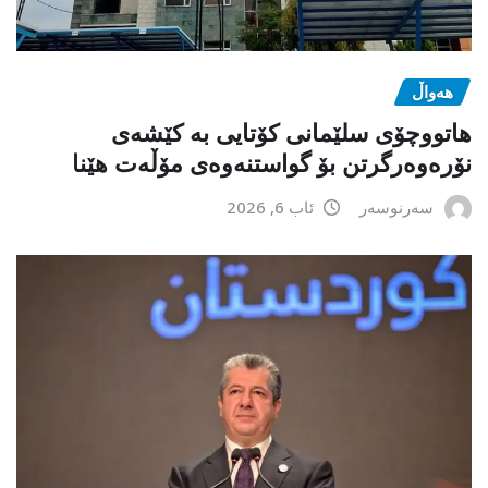
هەواڵ
هاتووچۆی سلێمانی کۆتایی بە کێشەی
نۆرەوەرگرتن بۆ گواستنەوەی مۆڵەت هێنا
سەرنوسەر
ئاب 6, 2026