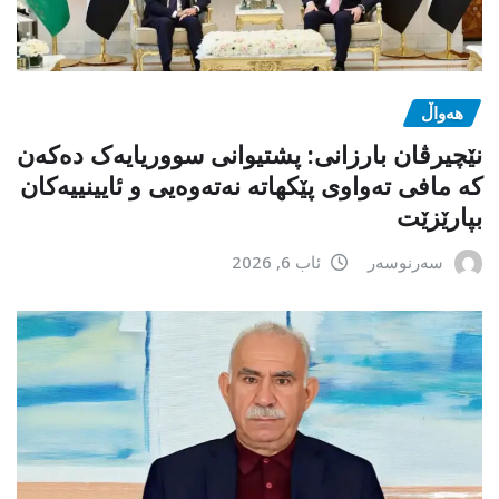
هەواڵ
نێچیرڤان بارزانی: پشتیوانی سووریایەک دەکەن
کە مافی تەواوی پێکهاتە نەتەوەیی و ئایینییەکان
بپارێزێت
سەرنوسەر
ئاب 6, 2026