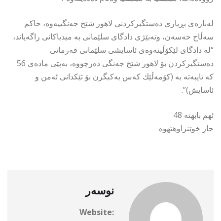
لەبارەی بڕیاری دەستگیرکردنی لاهور شێخ جەنگییەوە، حاکم
سەڵاح حەسەن، وتەبێژی دادگای سلێمانی بە میدیاکانی راگەیاند،
“لە دادگای لێكۆڵینەوەی ئاسایشی سلێمانی فەرمانی
دەستگیركردن بۆ لاهور شێخ جەنگی دەرچووە، بەپێی مادەی 56
كە تایبەتە بە (كۆمەڵێك كەس یەكبگرن بۆ تێكدانی ئەمن و
ئاسایش)”.
ئهم بابهته 48
جار خوێنراوهتهوه
نوسەر
Website: