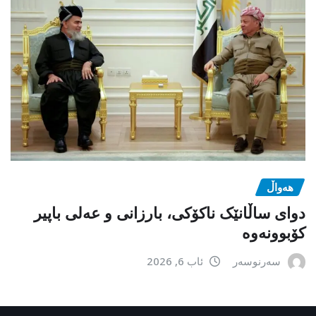
هەواڵ
دوای ساڵانێک ناکۆکی، بارزانی و عەلی باپیر
کۆبوونەوە
سەرنوسەر
ئاب 6, 2026