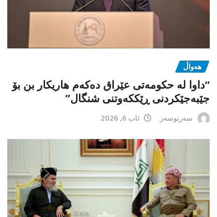
هەواڵ
“داوا لە حكومەتی عێراق دەكەم هاریكار بن بۆ
جێبەجێكردنی ڕێككەوتنی شنگال”
سەرنوسەر
ئاب 6, 2026