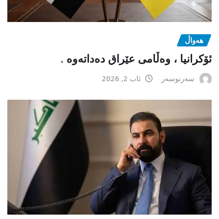
هەواڵ
ئۆکرانیا ، وەڵامی عێراق دەداتەوە .
سەرنوسەر
ئاب 2, 2026