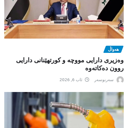
هەواڵ
وەزیری دارایی مووچە و کورتهێنانی دارایی
روون دەکاتەوە
سەرنوسەر
ئاب 6, 2026