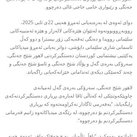
جەنگی و رێبواری حامی حاجی غالی دەرچوو.
دوای ئەوەی لە بەرەبەیانی ئەمڕۆ هەینی 22ی ئابی 2025،
رووبەڕووبوونەوە لەنێوان هێزەکانی لالەزار و هێزە ئەمنییەکانی
سلێمانی روویدا و دەنگی تەقەیەکی زۆر بیسترا و دوو کەڵ
ئاسمانی شاری سلێمانی داپۆشی، دواتر بەیانی ئەمڕۆ میدیاکانی
یەکێتیی نیشتمانیی کوردستان دەستگیرکردنی لاهور شێخ جەنگی،
سەرۆکی بەرەی گەل و پۆڵاد شێخ جەنگی و ئاسۆ شێخ جەنگی و
چەند کەسێکی دیکەی ئەندامانی خێزانەکەیانی راگەیاند.
لاهور شێخ جەنگی، سەرۆکی بەرەی گەل لەمیانەی
چاوپێکەوتنێکی لە کەناڵی ئاڤا لەبارەی بڕیاری دەستگیرکردنەکەی
رایگەیاند، “بەفەرمی ئاگادار نەکراومەتەوە کە بڕیاری
دەستگیرکردنم بۆ دەرچووە، لە رێگەی میدیاکانەوە زانیم فەرمانی
دەستگیرکردنم بۆ دەرچووە”.
ئاماژەی بەوەکرد، “بافڵ تاڵەبانی بە چ حەقێک مافی ئەوەی هەیە