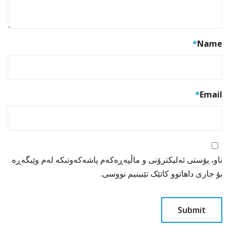
*
Name
*
Email
ناو، پۆستی ئەلیکترۆنی و ماڵپەڕەکەم پاشەکەوتبکە لەم وێبگەڕە
بۆ جاری داهاتوو کاتێک تێبینیم نووسی.