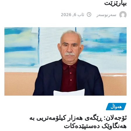
بپارێزێت
سەرنوسەر
ئاب 6, 2026
هەواڵ
ئۆجەلان: ڕێگەی هەزار کیلۆمەتریی بە
هەنگاوێک دەستپێدەکات