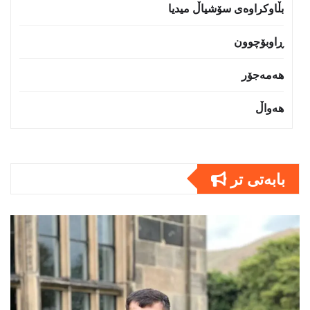
بڵاوکراوەی سۆشیاڵ میدیا
ڕاوبۆچوون
هەمەجۆر
هەواڵ
بابەتى تر