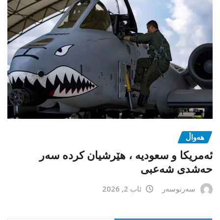
هەواڵ
ئەمریکا و سعودیە ، هێرشیان کردە سەر
حەشدی شەعبی
سەرنوسەر
ئاب 2, 2026