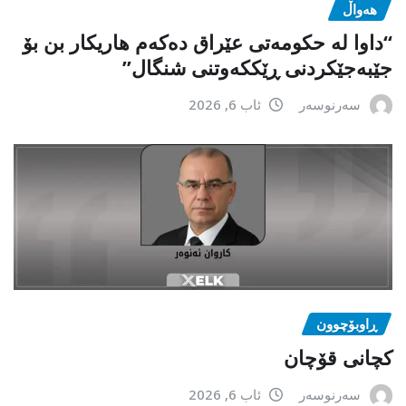
هەواڵ
“داوا لە حكومەتی عێراق دەكەم هاریكار بن بۆ
جێبەجێكردنی ڕێككەوتنی شنگال”
سەرنوسەر
ئاب 6, 2026
ڕاوبۆچوون
کچانی قۆچان
سەرنوسەر
ئاب 6, 2026