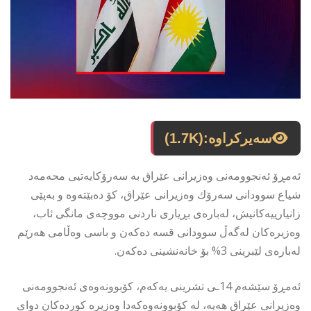
سەیرکراوە:
(1.7K)
ئەمڕۆ ئەنجوومەنی وەزیرانی عێراق بە سەرۆكایەتیی محەمەد
شیاع سوودانی سەرۆك وەزیرانی عێراق، كۆ دەبێتەوە و بەپێی
زانیارییەكانیش، لەبارەی بڕیاری ناردنی مووچەی مانگی ئاب،
وەزیرەكان لەگەڵ سوودانی قسە دەكەن و باسی وەڵامی هەرێم
لەبارەی لێبرینی 3% بۆ خانەنشینی دەكەن.
ئەمڕۆ سێشەم 14ـی تشرینی یەكەم، كۆبوونەوەی ئەنجوومەنی
وەزیرانی عێراق هەیە، لە كۆبوونەوەكەدا وەزیرە كوردەكان دوای