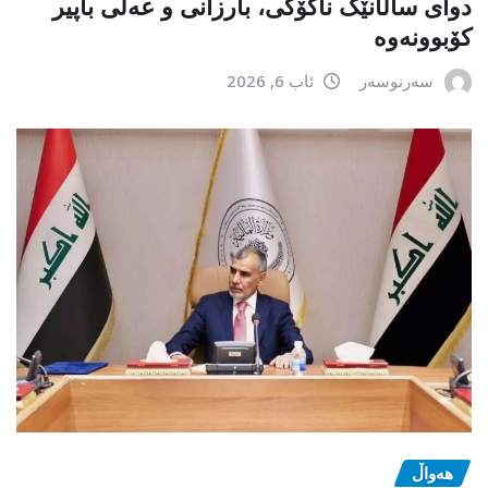
دوای ساڵانێک ناکۆکی، بارزانی و عەلی باپیر
کۆبوونەوە
سەرنوسەر
ئاب 6, 2026
هەواڵ