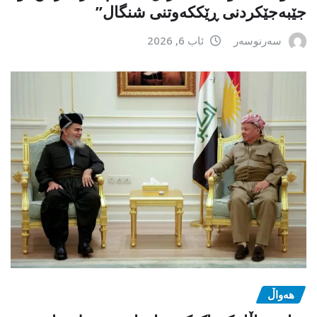
جێبەجێكردنی ڕێككەوتنی شنگال”
سەرنوسەر
ئاب 6, 2026
هەواڵ