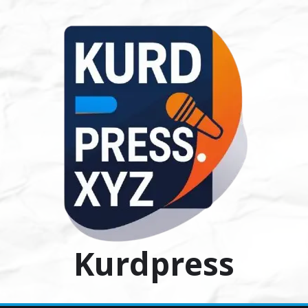
Ski
t
conten
Kurdpress