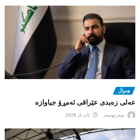
هەواڵ
عەلی زەیدی عێراقی ئەمڕۆ جیاوازە
سەرنوسەر
ئاب 2, 2026