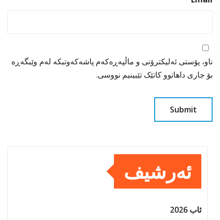
ناو، پۆستی ئەلیکترۆنی و ماڵپەڕەکەم پاشەکەوتبکە لەم وێبگەڕە
بۆ جاری داهاتوو کاتێک تێبینیم نووسی.
ئەرشیف
ئاب 2026