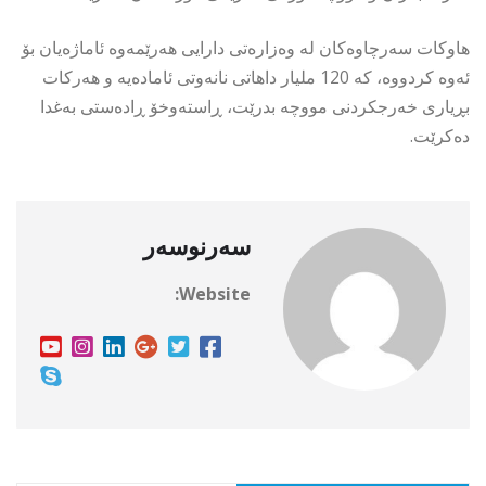
هاوكات سەرچاوەكان لە وەزارەتی دارایی هەرێمەوە ئاماژەیان بۆ
ئەوە كردووە، كە 120 ملیار داهاتی نانەوتی ئامادەیە و هەركات
بڕیاری خەرجكردنی مووچە بدرێت، ڕاستەوخۆ ڕادەستی بەغدا
دەكرێت.
سەرنوسەر
Website: