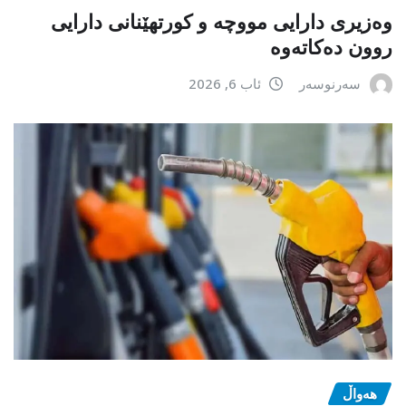
وەزیری دارایی مووچە و کورتهێنانی دارایی
روون دەکاتەوە
سەرنوسەر
ئاب 6, 2026
هەواڵ