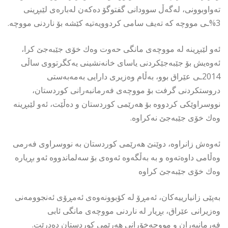
تەواوبوونی، لەگەڵ سوودانی گفتوگۆ دەكەن لەبارەی لێبڕینی
3%ـی مووچە كە تەیف سامی كردوویەتیە كێشە بۆ ناردنی مووچە.
ئەو لێبڕینە لە مووچەی مانگی حەوت وەك خۆی جێبەجێ كرا،
ئەوەیش بۆ جێبەجێكردنی یاسای خانەنشینی یەكگرتووی ساڵی
2014ـی عێراق بوو، بەڵام وەزیری دارایی بەمەبەستی
دروستكردنی گرفت بۆ مووچەی فەرمانبەرانی كوردستان،
نووسراوێكی كردووە بۆ هەرێمی كوردستان و دەڵێت، ئەو لێبڕینە
وەك خۆی جێبەجێ نەكراوە.
ئەوەش زانراوە، دوێنێ هەرێمی كوردستان بە نووسراوی فەرمی
وەڵامی داوەتەوە و بە بەڵگەوە ئەوەی بۆ سەلماندووە ئەو بڕیارە
وەك خۆی جێبەجێ كراوە
بەپێی زانیارییەكان، ئەمڕۆ لە كۆبوونەوەی ئەمڕۆی ئەنجوومەنی
وەزیرانی عێراق، بڕیار لە ناردنی مووچەی مانگی ئابی
فەرمانبەران و مووچەخۆرانی هەرێمی كوردستان دەدرێت.