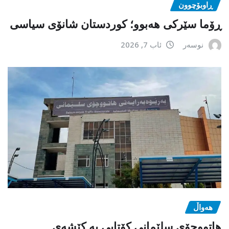
ڕاوبۆچوون
ڕۆما سێرکی هەبوو؛ کوردستان شانۆی سیاسی
نوسەر
ئاب 7, 2026
هەواڵ
هاتووچۆی سلێمانی کۆتایی بە کێشەی