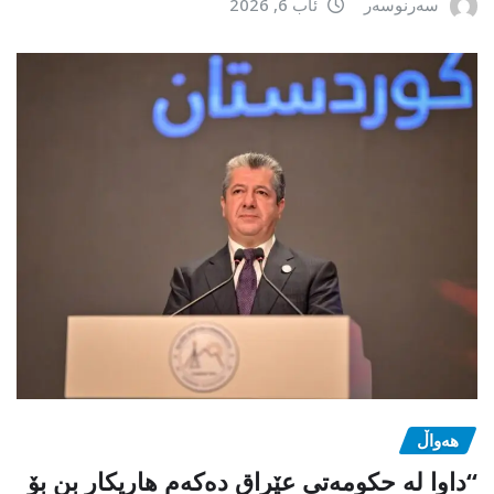
سەرنوسەر
ئاب 6, 2026
هەواڵ
“داوا لە حكومەتی عێراق دەكەم هاریكار بن بۆ