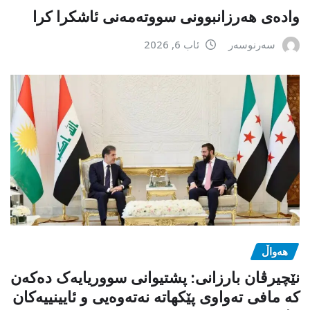
وادەی هەرزانبوونی سووتەمەنی ئاشکرا کرا
سەرنوسەر
ئاب 6, 2026
هەواڵ
نێچیرڤان بارزانی: پشتیوانی سووریایەک دەکەن
کە مافی تەواوی پێکهاتە نەتەوەیی و ئایینییەکان