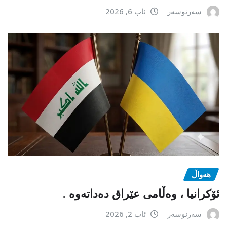
سەرنوسەر
ئاب 6, 2026
هەواڵ
ئۆکرانیا ، وەڵامی عێراق دەداتەوە .
سەرنوسەر
ئاب 2, 2026