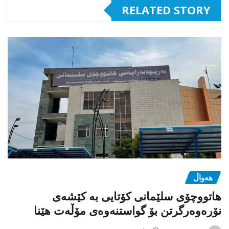
RELATED STORY
هەواڵ
هاتووچۆی سلێمانی کۆتایی بە کێشەی
نۆرەوەرگرتن بۆ گواستنەوەی مۆڵەت هێنا