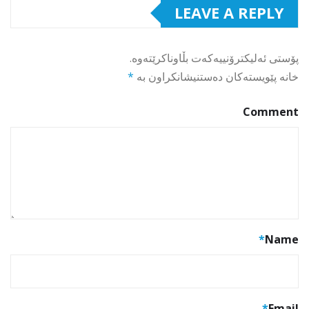
LEAVE A REPLY
پۆستی ئەلیکترۆنییەکەت بڵاوناکرێتەوە.
خانە پێویستەکان دەستنیشانکراون بە
*
Comment
*
Name
*
Email