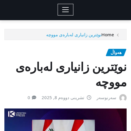
Home
نوێترین زانیاری لەبارەی مووچە
هەواڵ
نوێترین زانیاری لەبارەی
مووچە
سەرنوسەر
تشرینی دووەم 8, 2025
0