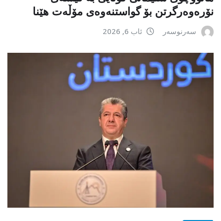
نۆرەوەرگرتن بۆ گواستنەوەی مۆڵەت هێنا
سەرنوسەر
ئاب 6, 2026